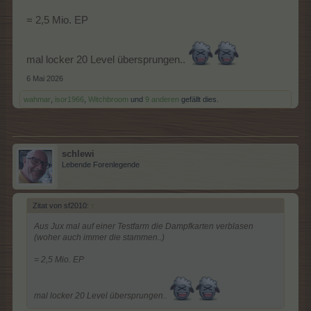
= 2,5 Mio. EP
mal locker 20 Level übersprungen..
6 Mai 2026
wahmar
,
isor1966
,
Witchbroom
und
9 anderen
gefällt dies.
schlewi
Lebende Forenlegende
Zitat von sf2010:
↑
Aus Jux mal auf einer Testfarm die Dampfkarten verblasen
(woher auch immer die stammen..)
= 2,5 Mio. EP
mal locker 20 Level übersprungen..