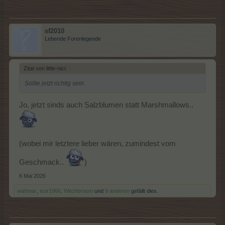
sf2010
Lebende Forenlegende
Zitat von little-nici:
↑
Sollte jetzt richtig sein.
Jo, jetzt sinds auch Salzblumen statt Marshmallows..
(wobei mir letztere lieber wären, zumindest vom
Geschmack..
)
6 Mai 2026
wahmar
,
isor1966
,
Witchbroom
und
9 anderen
gefällt dies.