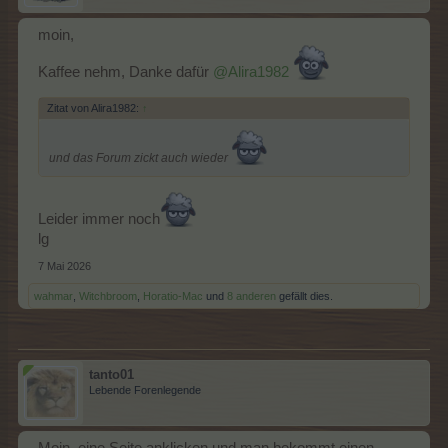
moin,
Kaffee nehm, Danke dafür
@Alira1982
Zitat von Alira1982:
↑
und das Forum zickt auch wieder
Leider immer noch
lg
7 Mai 2026
wahmar
,
Witchbroom
,
Horatio-Mac
und
8 anderen
gefällt dies.
tanto01
Lebende Forenlegende
Moin, eine Seite anklicken und man bekommt einen