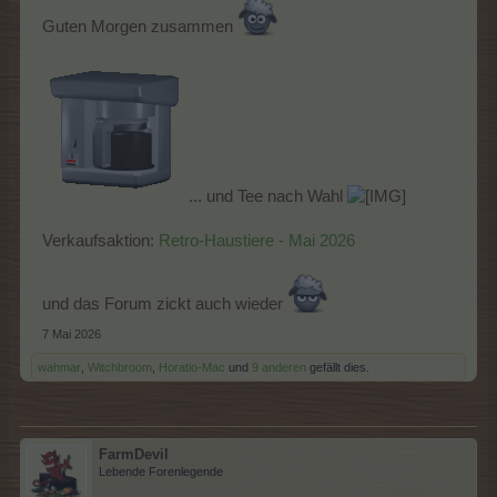
Guten Morgen zusammen
... und Tee nach Wahl
Verkaufsaktion:
Retro-Haustiere - Mai 2026
und das Forum zickt auch wieder
7 Mai 2026
wahmar
,
Witchbroom
,
Horatio-Mac
und
9 anderen
gefällt dies.
FarmDevil
Lebende Forenlegende