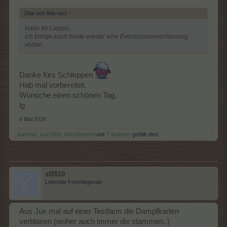
Zitat von little-nici:
↑
Hallo Ihr Lieben,
ich bringe euch heute wieder eine Eventzusammenfassung
vorbei...
Danke fürs Schleppen
Hab mal vorbereitet.
Wünsche einen schönen Tag.
lg
6 Mai 2026
wahmar
,
isor1966
,
Witchbroom
und
7 anderen
gefällt dies.
sf2010
Lebende Forenlegende
Aus Jux mal auf einer Testfarm die Dampfkarten
verblasen (woher auch immer die stammen..)