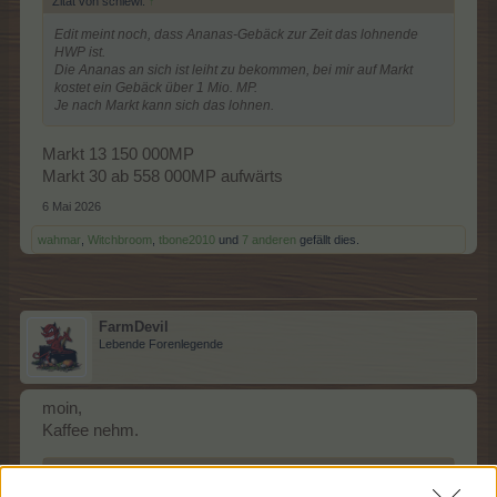
Zitat von schlewi:
↑
Edit meint noch, dass Ananas-Gebäck zur Zeit das lohnende
HWP ist.
Die Ananas an sich ist leiht zu bekommen, bei mir auf Markt
kostet ein Gebäck über 1 Mio. MP.
Je nach Markt kann sich das lohnen.
Markt 13 150 000MP
Markt 30 ab 558 000MP aufwärts
6 Mai 2026
wahmar
,
Witchbroom
,
tbone2010
und
7 anderen
gefällt dies.
FarmDevil
Lebende Forenlegende
moin,
Kaffee nehm.
Zitat von schlewi:
↑