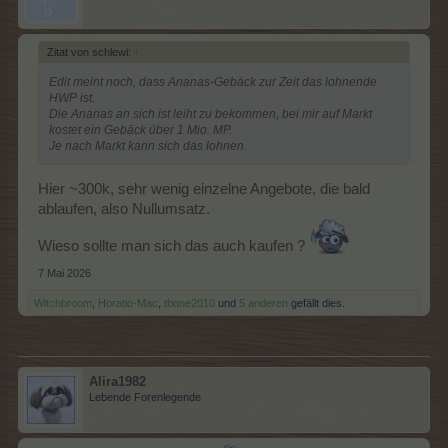
Zitat von schlewi:
↑
Edit meint noch, dass Ananas-Gebäck zur Zeit das lohnende
HWP ist.
Die Ananas an sich ist leiht zu bekommen, bei mir auf Markt
kostet ein Gebäck über 1 Mio. MP.
Je nach Markt kann sich das lohnen.
Hier ~300k, sehr wenig einzelne Angebote, die bald
ablaufen, also Nullumsatz.
Wieso sollte man sich das auch kaufen ?
7 Mai 2026
Witchbroom
,
Horatio-Mac
,
tbone2010
und
5 anderen
gefällt dies.
Alira1982
Lebende Forenlegende