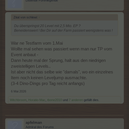
Lebende Forenlegende
Zitat von schlewi:
↑
Du überspringst 20 Level mit 2,5 Mio. EP ?
Beneidenswert ! Bei Dir auf der Farm passiert wenigstens was !
War ne Testfarm vom 1.Mai
Wollte mal sehen was passiert wenn man nur TP vom
Event anbaut -
Dann heute mal der Sprung, halt aus den niedrigen
zweistelligen Levels..
Ist aber nicht das selbe wie "damals", wo ein einzelnes
Item noch keinen Leveljump ausmachte.
(3-4 Dino-Dings pro Tag reicht anfangs)
6 Mai 2026
Witchbroom
,
Horatio-Mac
,
tbone2010
und
7 anderen
gefällt dies.
apfelman
Admiral des Forums