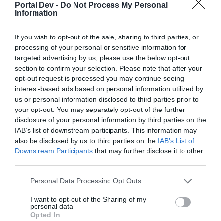
Edit meint noch, dass Ananas-Gebäck zur Zeit das lohnende
Portal Dev -
Do Not Process My Personal
HWP ist.
Information
Die Ananas an sich ist leiht zu bekommen, bei mir auf Markt
kostet ein Gebäck über 1 Mio. MP.
Je nach Markt kann sich das lohnen.
If you wish to opt-out of the sale, sharing to third parties, or
processing of your personal or sensitive information for
Bei mir ab 970k MP
targeted advertising by us, please use the below opt-out
section to confirm your selection. Please note that after your
Zitat von TiTeSol:
↑
opt-out request is processed you may continue seeing
interest-based ads based on personal information utilized by
Heute habe ich mal wieder auf der Kirmes den Lukatz ans
arbeiten bekommen und mir das Item "Marie Sandermaus" zum
us or personal information disclosed to third parties prior to
2. mal erspielt.
your opt-out. You may separately opt-out of the further
disclosure of your personal information by third parties on the
IAB’s list of downstream participants. This information may
Wie ? Zum 2ten Mal geholt
Hab ich was verpasst
also be disclosed by us to third parties on the
IAB’s List of
Downstream Participants
that may further disclose it to other
third parties.
Zitat von sf2010:
↑
Personal Data Processing Opt Outs
mal locker 20 Level übersprungen..
I want to opt-out of the Sharing of my
personal data.
Opted In