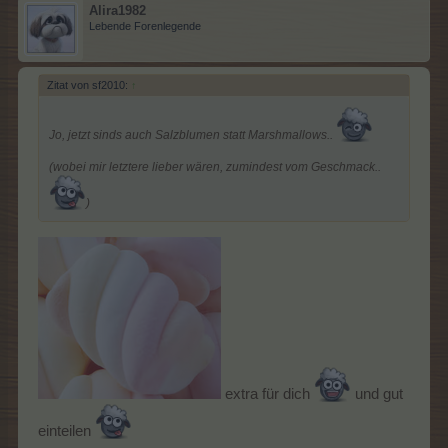
Alira1982
Lebende Forenlegende
Zitat von sf2010:
↑
Jo, jetzt sinds auch Salzblumen statt Marshmallows..
(wobei mir letztere lieber wären, zumindest vom Geschmack..
)
extra für dich
und gut
einteilen