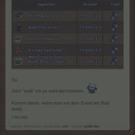
So.
Jetzt "muß" ich es wohl durchziehen..
Kommt davon, wenn man
vor
dem Event am Rad
dreht...
7 Mai 2026
wahmar
,
Witchbroom
,
Horatio-Mac
und
7 anderen
gefällt dies.