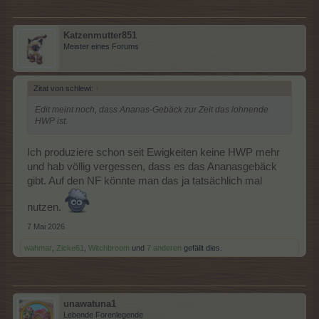
Katzenmutter851
Meister eines Forums
Zitat von schlewi:
↑
Edit meint noch, dass Ananas-Gebäck zur Zeit das lohnende
HWP ist.
Ich produziere schon seit Ewigkeiten keine HWP mehr
und hab völlig vergessen, dass es das Ananasgebäck
gibt. Auf den NF könnte man das ja tatsächlich mal
nutzen.
7 Mai 2026
wahmar
,
Zicke61
,
Witchbroom
und
7 anderen
gefällt dies.
unawatuna1
Lebende Forenlegende