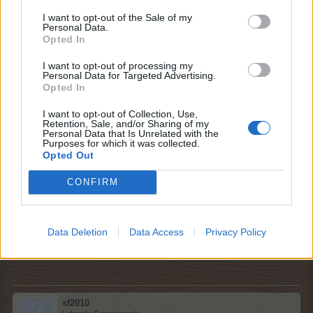
Würd ich auch gern
I want to opt-out of the Sale of my
Personal Data.
Zitat von WildeRose1964:
↑
Opted In
ich spiele immer gerne "Ballon abschießen",
I want to opt-out of processing my
Personal Data for Targeted Advertising.
Is nich so meins,
Opted In
Zitat von WildeRose1964:
↑
I want to opt-out of Collection, Use,
Retention, Sale, and/or Sharing of my
Nun habe ich noch 155 Ticket...mal schauen ob ich heute Abend
Personal Data that Is Unrelated with the
noch Lust habe.
Purposes for which it was collected.
Opted Out
Hattest du noch Lust ?
CONFIRM
Wünsche einen schönen Abend.
lg
6 Mai 2026
Data Deletion
Data Access
Privacy Policy
wahmar
,
Witchbroom
,
Horatio-Mac
und
7 anderen
gefällt dies.
sf2010