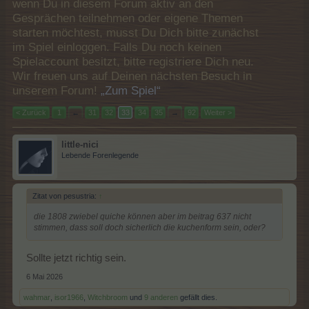
wenn Du in diesem Forum aktiv an den
Gesprächen teilnehmen oder eigene Themen
starten möchtest, musst Du Dich bitte zunächst
im Spiel einloggen. Falls Du noch keinen
Spielaccount besitzt, bitte registriere Dich neu.
Wir freuen uns auf Deinen nächsten Besuch in
unserem Forum!
„Zum Spiel“
< Zurück
1
←
31
32
33
34
35
→
92
Weiter >
little-nici
Lebende Forenlegende
Zitat von pesustria:
↑
die 1808 zwiebel quiche können aber im beitrag 637 nicht
stimmen, dass soll doch sicherlich die kuchenform sein, oder?
Sollte jetzt richtig sein.
6 Mai 2026
wahmar
,
isor1966
,
Witchbroom
und
9 anderen
gefällt dies.