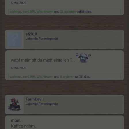
6 Mai 2026
wahmar
,
isor1966
,
Witchbroom
und
11 anderen
gefällt dies.
sf2010
Lebende Forenlegende
wapf meimpft du mipft einteilen ?..
6 Mai 2026
wahmar
,
isor1966
,
Witchbroom
und
8 anderen
gefällt dies.
FarmDevil
Lebende Forenlegende
moin,
Kaffee nehm.