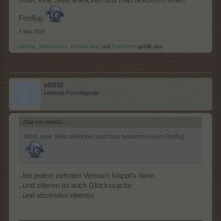
Freiflug.
7 Mai 2026
wahmar
,
Witchbroom
,
Horatio-Mac
und
8 anderen
gefällt dies.
sf2010
Lebende Forenlegende
Zitat von tanto01:
↑
Moin, eine Seite anklicken und man bekommt einen Freiflug.
..bei jedem zehnten Versuch klappt's dann.
..und zitieren ist auch Glückssache
..und absenden ebenso