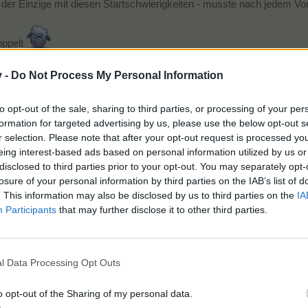
t der Einzige mit diesen Startschwierigkeiten - musste nach jedem V
oppelt
v -
Do Not Process My Personal Information
to opt-out of the sale, sharing to third parties, or processing of your per
formation for targeted advertising by us, please use the below opt-out s
opulos - ID 45630708 - Farm 250 (Lvl 200 14.02.2018.) - Insel >900 (Lvl 600 25.05.2020)
- Mark
r selection. Please note that after your opt-out request is processed y
>
Baracke (Tabellen, Analysen und Smalltalk)
<
eing interest-based ads based on personal information utilized by us or
disclosed to third parties prior to your opt-out. You may separately opt-
Hindernisse können mich nicht aufhalten; Entschlossenheit bringt jedes Hindernis zu 
losure of your personal information by third parties on the IAB’s list of
. This information may also be disclosed by us to third parties on the
IA
Participants
that may further disclose it to other third parties.
fällt dies.
l Data Processing Opt Outs
f den Feldern
o opt-out of the Sharing of my personal data.
 fast punktgenaue Ernte von Nelken (nur fast wegen Schnee) 122 Drops 