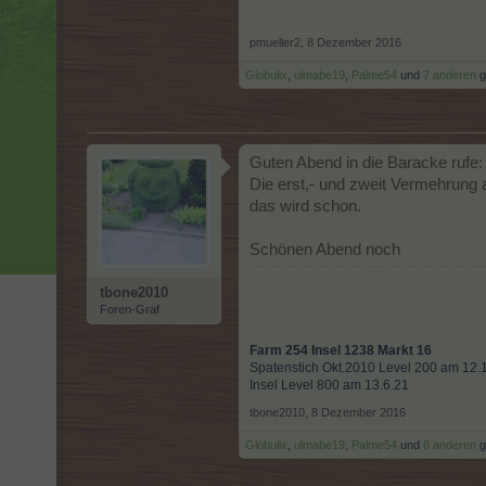
pmueller2
,
8 Dezember 2016
Globulix
,
ulmabe19
,
Palme54
und
7 anderen
ge
Guten Abend in die Baracke rufe:
Die erst,- und zweit Vermehrung 
das wird schon.
Schönen Abend noch
tbone2010
Foren-Graf
Farm 254 Insel 1238 Markt 16
Spatenstich Okt.2010 Level 200 am 12.
Insel Level 800 am 13.6.21
tbone2010
,
8 Dezember 2016
Globulix
,
ulmabe19
,
Palme54
und
6 anderen
ge