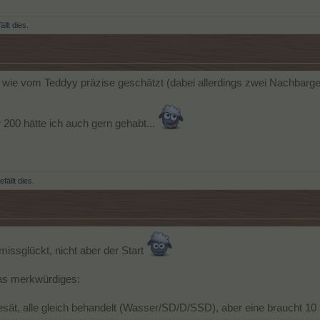
ällt dies.
, wie vom Teddyy präzise geschätzt (dabei allerdings zwei Nachbarg
r 200 hätte ich auch gern gehabt...
fällt dies.
missglückt, nicht aber der Start
as merkwürdiges:
ät, alle gleich behandelt (Wasser/SD/D/SSD), aber eine braucht 10 M