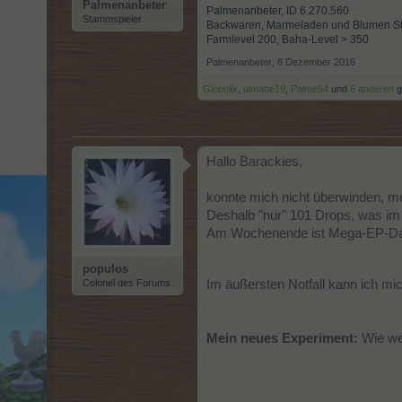
Palmenanbeter
Palmenanbeter, ID 6.270.560
Stammspieler
Backwaren, Marmeladen und Blumen Stuf
Farmlevel 200, Baha-Level > 350
Palmenanbeter
,
8 Dezember 2016
Globulix
,
ulmabe19
,
Palme54
und
6 anderen
ge
Hallo Barackies,
konnte mich nicht überwinden, m
Deshalb "nur" 101 Drops, was im V
Am Wochenende ist Mega-EP-Day, 
populos
Colonel des Forums
Im äußersten Notfall kann ich mic
Mein neues Experiment:
Wie we