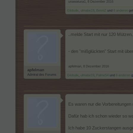
unawatuna1
,
8 Dezember 2016
Globulix
,
ulmabe19
,
BenniZ
und
8 anderen
gef
..melde Start mit nur 120 Mützen
- den "mißglückten" Start mit übe
apfelman
,
8 Dezember 2016
apfelman
Admiral des Forums
Globulix
,
ulmabe19
,
Palme54
und
6 anderen
ge
Es waren nur die Vorbereitungen 
Dafür hab ich schon wieder so w
Ich habe 10 Zuckerstangen ausges