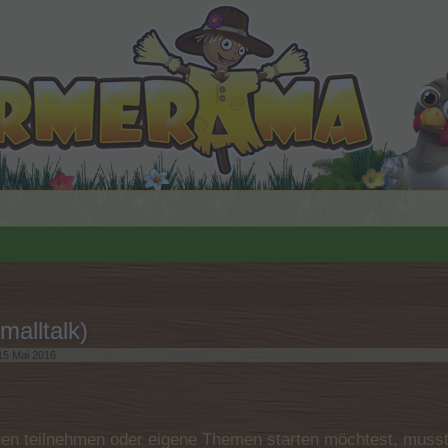
malltalk)
15 Mai 2016
.
n teilnehmen oder eigene Themen starten möchtest, musst D