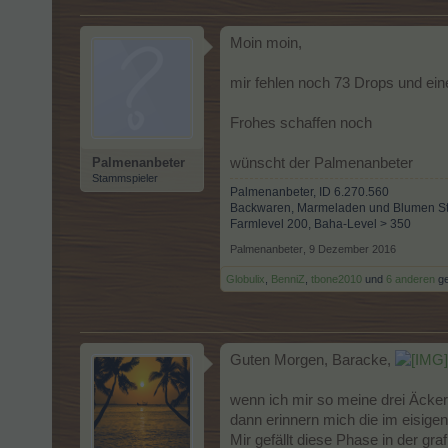
Moin moin,
mir fehlen noch 73 Drops und eine
Frohes schaffen noch
Palmenanbeter
wünscht der Palmenanbeter
Stammspieler
Palmenanbeter, ID 6.270.560
Backwaren, Marmeladen und Blumen Stuf
Farmlevel 200, Baha-Level > 350
Palmenanbeter
,
9 Dezember 2016
Globulix
,
BenniZ
,
tbone2010
und
6 anderen
ge
Guten Morgen, Baracke,
wenn ich mir so meine drei Äcke
dann erinnern mich die im eisige
Mir gefällt diese Phase in der g