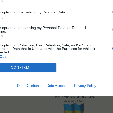
In
Erstvermehrung weg. In 45 Min. gehts auf 1er Felder und über Nac
echnen. Ich werde die Sparversion machen das dürfte rasch erledigt
o opt-out of the Sale of my Personal Data.
asen!
In
Markt 40​
to opt-out of processing my Personal Data for Targeted
ing.
In
ällt dies.
o opt-out of Collection, Use, Retention, Sale, and/or Sharing
ersonal Data that Is Unrelated with the Purposes for which it
lected.
Out
 Waldlichtung mit 20 Mammuts und Katzen + Schachteln ==> 134 Müt
CONFIRM
Data Deletion
Data Access
Privacy Policy
User: pmueller2 Id: 28616424
dabei seit 4.6.2011