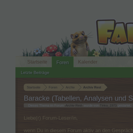
Startseite
Kalender
Foren
Letzte Beiträge
Startseite
Foren
Archiv
Archiv Rest
Baracke (Tabellen, Analysen und S
Dieses Thema im Forum '
Archiv Rest
' wurde von
Tinka_1973
gestartet,
Liebe(r) Forum-Leser/in,
wenn Du in diesem Forum aktiv an den Gespräche