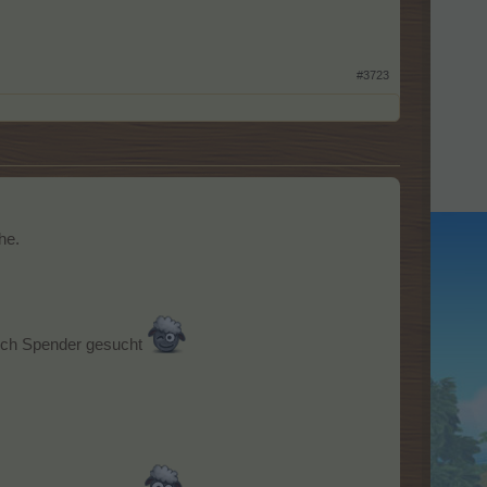
#3723
he.
noch Spender gesucht