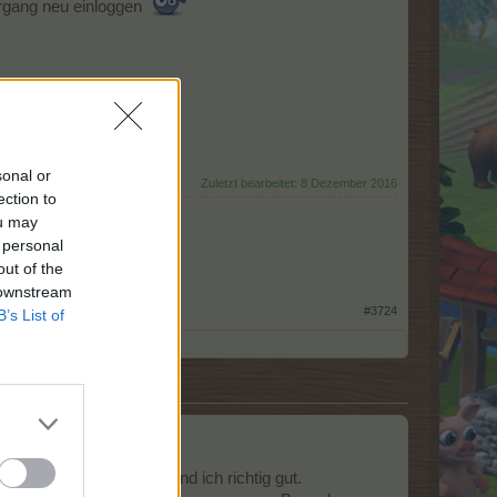
organg neu einloggen
sonal or
Zuletzt bearbeitet:
8 Dezember 2016
ection to
t 24 - Farmstart: 1. Februar 2013
ou may
 personal
out of the
Fall. -
Leonardo da Vinci
 downstream
#3724
B’s List of
aus nur drei Feldern find ich richtig gut.