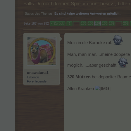
Falls Du noch keinen Spielaccount besitzt, bitt
Status des Themas:
Es sind keine weiteren Antworten möglich.
Seite 187 von 252
< Zurück
1
←
185
186
187
188
189
→
252
Moin in die Baracke ruf.
Man, man man....meine doppelte 
möglich......aber geschafft.
unawatuna1
320 Mützen
bei doppelter Baumer
Lebende
Forenlegende
Allen Kranken