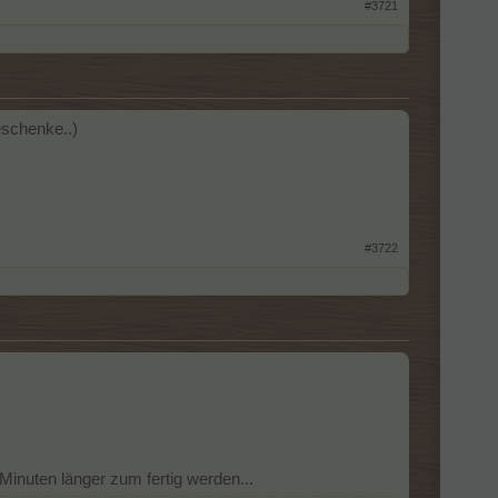
#3721
eschenke..)
#3722
inuten länger zum fertig werden...