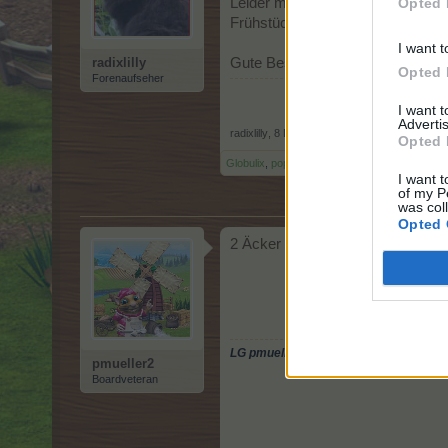
Opted 
Leider musste ich während der 
Frühstück da muss ich noch mal r
I want t
radixlilly
Gute Besserung den Schnupfenn
Opted 
Forenaufseher
I want 
Advertis
radixlilly
,
8 Dezember 2016
Opted 
Globulix
,
populos
,
apfelman
und
8 anderen
gef
I want t
of my P
was col
Opted 
2 Äcker mit Hagebutten und die
LG pmueller2
pmueller2
Boardveteran