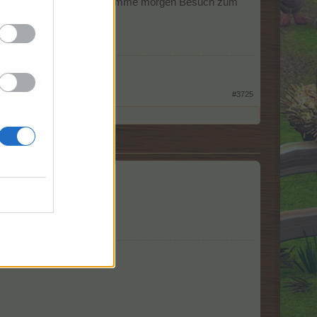
ht Haselnüsse oder so, bekomme morgen Besuch zum
 sein.
#3725
zen