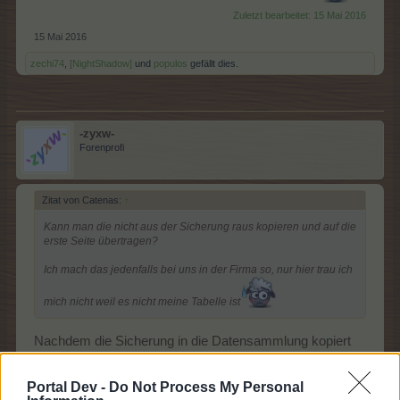
Zuletzt bearbeitet:
15 Mai 2016
15 Mai 2016
zechi74
,
[NightShadow]
und
populos
gefällt dies.
-zyxw-
Forenprofi
Zitat von Catenas:
↑
Kann man die nicht aus der Sicherung raus kopieren und auf die
erste Seite übertragen?
Ich mach das jedenfalls bei uns in der Firma so, nur hier trau ich
mich nicht weil es nicht meine Tabelle ist
Nachdem die Sicherung in die Datensammlung kopiert
wurde habe ich nur die fehlenden Werte nachgetragen
LG -zyxw-
Portal Dev -
Do Not Process My Personal