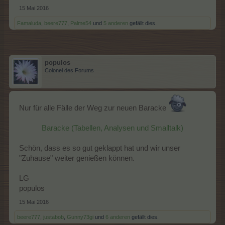
15 Mai 2016
Famaluda
,
beere777
,
Palme54
und
5 anderen
gefällt dies.
populos
Colonel des Forums
Nur für alle Fälle der Weg zur neuen Baracke
Baracke (Tabellen, Analysen und Smalltalk)
Schön, dass es so gut geklappt hat und wir unser
"Zuhause" weiter genießen können.
LG
populos
15 Mai 2016
beere777
,
justabob
,
Gunny73gi
und
6 anderen
gefällt dies.