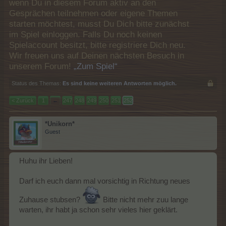
wenn Du in diesem Forum aktiv an den
Gesprächen teilnehmen oder eigene Themen
starten möchtest, musst Du Dich bitte zunächst
im Spiel einloggen. Falls Du noch keinen
Spielaccount besitzt, bitte registriere Dich neu.
Wir freuen uns auf Deinen nächsten Besuch in
unserem Forum!
„Zum Spiel“
Status des Themas:
Es sind keine weiteren Antworten möglich.
< Zurück
1
←
247
248
249
250
251
252
*Unikorn*
Guest
Huhu ihr Lieben!
Darf ich euch dann mal vorsichtig in Richtung neues
Zuhause stubsen?
Bitte nicht mehr zuu lange
warten, ihr habt ja schon sehr vieles hier geklärt.