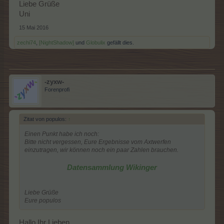
Liebe Grüße
Uni
15 Mai 2016
zechi74
,
[NightShadow]
und
Globulix
gefällt dies.
-zyxw-
Forenprofi
Zitat von populos:
↑
Einen Punkt habe ich noch:
Bitte nicht vergessen, Eure Ergebnisse vom Axtwerfen
einzutragen, wir können noch ein paar Zahlen brauchen.
Datensammlung Wikinger
Liebe Grüße
Eure populos
Hallo Ihr Lieben,