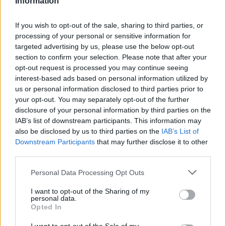
Information
15 Mai 2016
zechi74
,
populos
und
[NightShadow]
gefällt dies.
If you wish to opt-out of the sale, sharing to third parties, or
processing of your personal or sensitive information for
targeted advertising by us, please use the below opt-out
marita363
section to confirm your selection. Please note that after your
Lebende Forenlegende
opt-out request is processed you may continue seeing
interest-based ads based on personal information utilized by
us or personal information disclosed to third parties prior to
auch mal von mir als leistenhockerin und nur leserin an
your opt-out. You may separately opt-out of the further
teddy ein herzliches dankeschön für die viele arbeit, die
disclosure of your personal information by third parties on the
du dir immer gemacht hast
finds aber auch toll,
IAB’s list of downstream participants. This information may
dass sich hier leute gefunden haben, die den thread
also be disclosed by us to third parties on the
IAB’s List of
gerne weiterführen. ich bin übrigens auch dafür, dass der
Downstream Participants
that may further disclose it to other
name weiter baracke heissen soll, falls dies jemand
third parties.
eintragen mag
15 Mai 2016
Personal Data Processing Opt Outs
zechi74
und
[NightShadow]
gefällt dies.
I want to opt-out of the Sharing of my
personal data.
Opted In
lexinator