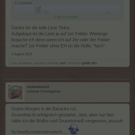
1. Laufzeit
Click to expand...
Danke für die tolle Liste Tinka.
Aufgebaut ist die Liste ja auf 1er Felder. Wielange
brauche ich denn wenn ich auf 2er oder 4er Felder
2. Pflanzen und Gewinne
mache? 1er Felder ohne EH ist die Hölle. *lach*
Die Gewinne sind abhängig von den Katzenangeln und etwas
Glück. Insgesamt wieder eine gute Mischung aus
1 August 2015
Erfahrungspunkten, Moospennies, Superfutter, Superdünger,
goldene Bananen, Items. Die Tabelle zum Eintragen
Lady-Amalthea
,
wompel
,
Globulix
und
3 anderen
gefällt dies.
>>Gewinntabelle Katzenwirrwarr<< wird es bis Montag geben.
Falls Freigaben fehlen, bitte einfach kurz melden.
unawatuna1
Lebende Forenlegende
Guten Morgen in die Baracke ruf,
Gruselnacht erfolgreich gestartet...fast, aber nur fast
hätte ich die Wolke und Gruselstrauß vergessen, puuuuh
Schweißvonderstirnwisch.....