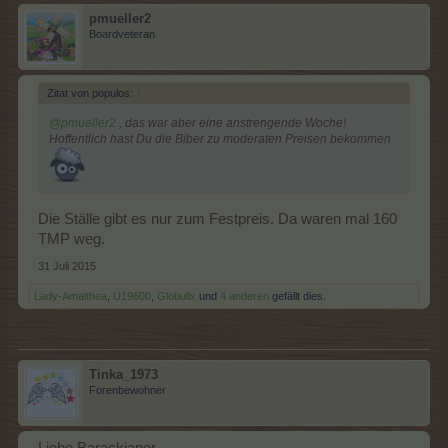
pmueller2
Boardveteran
Zitat von populos:
↑
@pmueller2
, das war aber eine anstrengende Woche!
Hoffentlich hast Du die Biber zu moderaten Preisen bekommen
Die Ställe gibt es nur zum Festpreis. Da waren mal 160
TMP weg.
31 Juli 2015
Lady-Amalthea
,
U19600
,
Globulix
und
4 anderen
gefällt dies.
Tinka_1973
Forenbewohner
Liebe Barackianer,