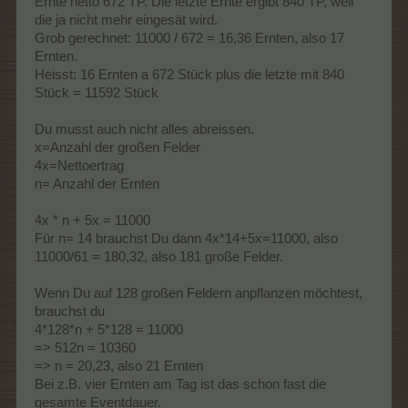
Ernte netto 672 TP. Die letzte Ernte ergibt 840 TP, weil
die ja nicht mehr eingesät wird.
Grob gerechnet: 11000 / 672 = 16,36 Ernten, also 17
Ernten.
Heisst: 16 Ernten a 672 Stück plus die letzte mit 840
Stück = 11592 Stück
Du musst auch nicht alles abreissen.
x=Anzahl der großen Felder
4x=Nettoertrag
n= Anzahl der Ernten
4x * n + 5x = 11000
Für n= 14 brauchst Du dann 4x*14+5x=11000, also
11000/61 = 180,32, also 181 große Felder.
Wenn Du auf 128 großen Feldern anpflanzen möchtest,
brauchst du
4*128*n + 5*128 = 11000
=> 512n = 10360
=> n = 20,23, also 21 Ernten
Bei z.B. vier Ernten am Tag ist das schon fast die
gesamte Eventdauer.