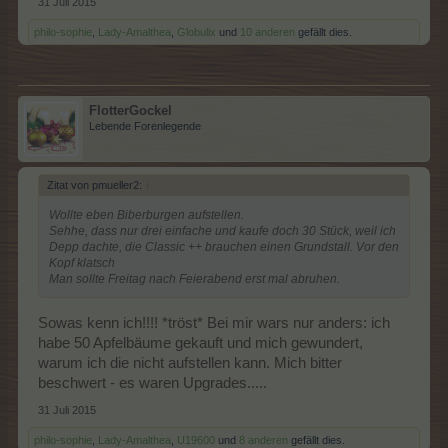
31 Juli 2015
philo-sophie
,
Lady-Amalthea
,
Globulix
und
10 anderen
gefällt dies.
FlotterGockel
Lebende Forenlegende
Zitat von pmueller2:
↑
Wollte eben Biberburgen aufstellen.
Sehhe, dass nur drei einfache und kaufe doch 30 Stück, weil ich
Depp dachte, die Classic ++ brauchen einen Grundstall. Vor den
Kopf klatsch
Man sollte Freitag nach Feierabend erst mal abruhen.
Sowas kenn ich!!!! *tröst* Bei mir wars nur anders: ich
habe 50 Apfelbäume gekauft und mich gewundert,
warum ich die nicht aufstellen kann. Mich bitter
beschwert - es waren Upgrades.....
31 Juli 2015
philo-sophie
,
Lady-Amalthea
,
U19600
und
8 anderen
gefällt dies.