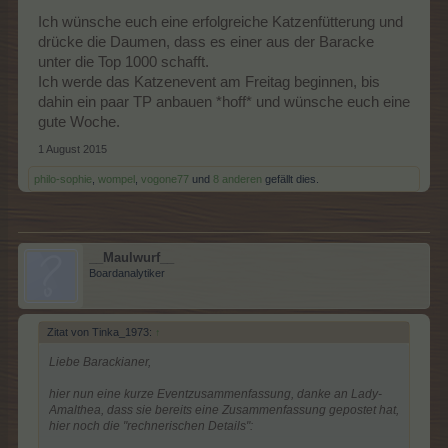
Ich wünsche euch eine erfolgreiche Katzenfütterung und
drücke die Daumen, dass es einer aus der Baracke
unter die Top 1000 schafft.
Ich werde das Katzenevent am Freitag beginnen, bis
dahin ein paar TP anbauen *hoff* und wünsche euch eine
gute Woche.
1 August 2015
philo-sophie
,
wompel
,
vogone77
und
8 anderen
gefällt dies.
__Maulwurf__
Boardanalytiker
Zitat von Tinka_1973:
↑
Liebe Barackianer,
hier nun eine kurze Eventzusammenfassung, danke an Lady-
Amalthea, dass sie bereits eine Zusammenfassung gepostet hat,
hier noch die "rechnerischen Details":