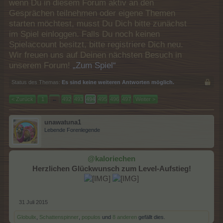
wenn Du in diesem Forum aktiv an den
Gesprächen teilnehmen oder eigene Themen
starten möchtest, musst Du Dich bitte zunächst
im Spiel einloggen. Falls Du noch keinen
Spielaccount besitzt, bitte registriere Dich neu.
Wir freuen uns auf Deinen nächsten Besuch in
unserem Forum!
„Zum Spiel“
Status des Themas:
Es sind keine weiteren Antworten möglich.
< Zurück
1
←
492
493
494
495
496
497
Weiter >
unawatuna1
Lebende Forenlegende
@kaloriechen
Herzlichen Glückwunsch zum Level-Aufstieg!
31 Juli 2015
Globulix
,
Schattenspinner
,
populos
und
8 anderen
gefällt dies.