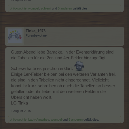
philo-sophie
,
wompel
,
schlewi
und
5 anderen
gefällt dies.
Tinka_1973
Forenbewohner
Guten Abend liebe Baracke, in der Eventerklärung sind
die Tabellen für die 2er- und 4er-Felder hinzugefügt.
Schlewi hatte es ja schon erklärt.
Einige 1er-Felder bleiben bei den weiteren Varianten frei,
die sind in den Tabellen nicht eingerechnet. Vielleicht
könnt ihr kurz schreiben ob euch die Tabellen so besser
gefallen oder ihr lieber mit den weiteren Feldern die
Übersicht haben wollt.
LG Tinka
1 August 2015
philo-sophie
,
Lady-Amalthea
,
wompel
und
5 anderen
gefällt dies.