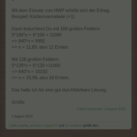
Mit dem Einsatz von HWP erhöht sich der Ertrag.
Beispiel: Kürbismarmelade (+1)
Dann bräuchtest Du mit 168 großen Feldern:
5*168*n + 6*168 = 11000
=> 840*n = 9992
=> n = 11,89, also 12 Ernten
Mit 128 großen Feldern:
5*128*n + 6*128 =11000
=> 640*n = 10232
=> n = 15,98, also 16 Ernten.
Das halte ich für eine gut durchführbare Lösung.
Grüße
Zuletzt bearbeitet:
1 August 2015
1 August 2015
philo-sophie
,
wompel
,
vogone77
und
12 anderen
gefällt dies.