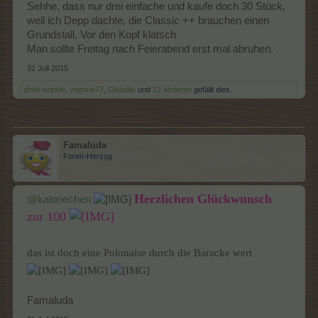
Sehhe, dass nur drei einfache und kaufe doch 30 Stück,
weil ich Depp dachte, die Classic ++ brauchen einen
Grundstall. Vor den Kopf klatsch
Man sollte Freitag nach Feierabend erst mal abruhen.
31 Juli 2015
philo-sophie
,
vogone77
,
Globulix
und
12 anderen
gefällt dies.
Famaluda
Foren-Herzog
Herzlichen Glückwunsch
@kaloriechen
zur 100
das ist doch eine Polonaise durch die Baracke wert
Famaluda