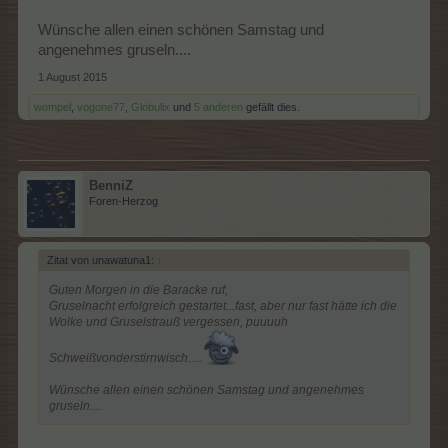
3. Dropse und Mühle
Die Wollknäuel droppen aus allen anpflanzbaren Flächen. Auch
Wünsche allen einen schönen Samstag und
der Zauberbaum liefert ein Wollknäuel. Die Knäuel werden
angenehmes gruseln....
zusammen mit der Korbweide in der Mühle zu Katzenangeln
verarbeitet. Die Laufzeit ist mit 10 Minuten ohne weitere
1 August 2015
Verkürzer im mittleren Bereich gehalten.
wompel
,
vogone77
,
Globulix
und
5 anderen
gefällt dies.
Katzenangel:
BenniZ
Foren-Herzog
Zitat von unawatuna1:
↑
Guten Morgen in die Baracke ruf,
Gruselnacht erfolgreich gestartet...fast, aber nur fast hätte ich die
Wolke und Gruselstrauß vergessen, puuuuh
Schweißvonderstirnwisch.....
Wünsche allen einen schönen Samstag und angenehmes
4. weitere Informationen
gruseln....
Um die Wolkenlinie zu besetzen, die es in der zweiten Stufe gibt,
erhaltet ihr in den übrigen Aufgaben, wenn ihr 100 x mit den
Kätzchen spielt, die euch auf der Farm begegnen. Wer noch