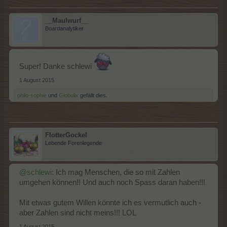
__Maulwurf__
Boardanalytiker
Super! Danke schlewi
1 August 2015
philo-sophie
und
Globulix
gefällt dies.
FlotterGockel
Lebende Forenlegende
@schlewi
: Ich mag Menschen, die so mit Zahlen
umgehen können!! Und auch noch Spass daran haben!!!
Mit etwas gutem Willen könnte ich es vermutlich auch -
aber Zahlen sind nicht meins!!! LOL
1 August 2015