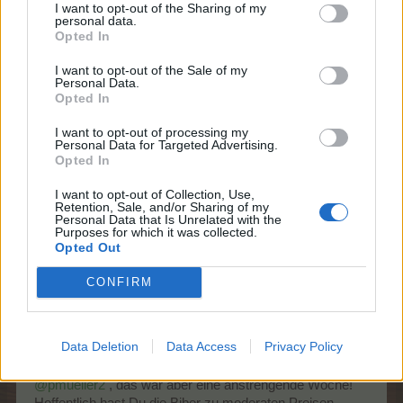
I want to opt-out of the Sharing of my
personal data.
In dem "Alter" erinnert man sich bestimmt gerne an die
Opted In
Anfänge ...
I want to opt-out of the Sale of my
ältere Menschen (und Katzen?) werden gern sentimental
Personal Data.
Opted In
I want to opt-out of processing my
zum Vergrößern auf das Bild klicken
Personal Data for Targeted Advertising.
Opted In
I want to opt-out of Collection, Use,
Zitat von Lady-Amalthea:
↑
Retention, Sale, and/or Sharing of my
Personal Data that Is Unrelated with the
Ich bin mal gespannt, wer als nächstes Level 100 erreicht.
Purposes for which it was collected.
Aber ich nehme mal an, dass Lex der nächste sein dürfte.
Opted Out
Danke,
@Lady-Amalthea
, das vermute ich auch ...
CONFIRM
Data Deletion
Data Access
Privacy Policy
@pmueller2
, das war aber eine anstrengende Woche!
Hoffentlich hast Du die Biber zu moderaten Preisen