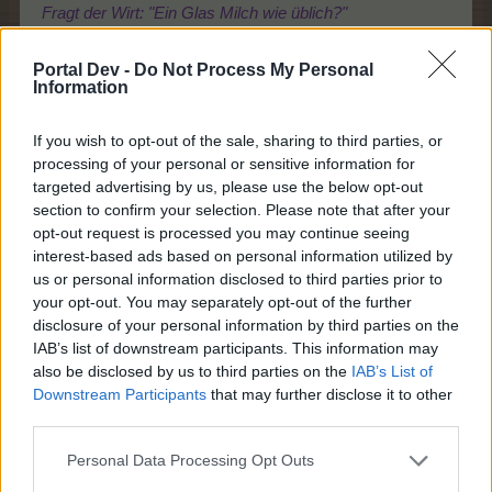
Fragt der Wirt: "Ein Glas Milch wie üblich?"
"Nein, gib mit heute mal einen harten Whisky", antwortet
das Kätzchen.
Portal Dev -
Do Not Process My Personal
"Warum ein Whisky?" erwidert der Barkeeper verdutzt.
Information
Darauf das Kätzchen: "Nun, ich will halt morgens auch
einmal mit einem Kater aufwachen."
If you wish to opt-out of the sale, sharing to third parties, or
processing of your personal or sensitive information for
targeted advertising by us, please use the below opt-out
Zuletzt bearbeitet:
31 Juli 2015
section to confirm your selection. Please note that after your
31 Juli 2015
opt-out request is processed you may continue seeing
philo-sophie
,
vogone77
,
Dampfi59
und
17 anderen
gefällt dies.
interest-based ads based on personal information utilized by
us or personal information disclosed to third parties prior to
your opt-out. You may separately opt-out of the further
disclosure of your personal information by third parties on the
populos
IAB’s list of downstream participants. This information may
Colonel des Forums
also be disclosed by us to third parties on the
IAB’s List of
Downstream Participants
that may further disclose it to other
third parties.
Guten Abend Baracke,
@kaloriechen
:
Herzlichen Glückwunsch zum Level
Personal Data Processing Opt Outs
100