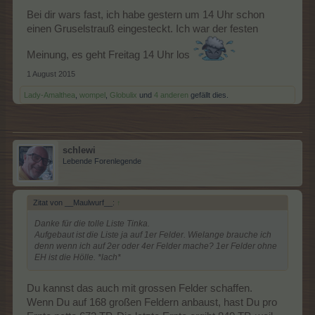
über die 100 hinaus spielt, nimmt an den TOP1000 teil. Durch
Bei dir wars fast, ich habe gestern um 14 Uhr schon
die recht kurze Laufzeit der Pflanzen und der doch langen Zeit
einen Gruselstrauß eingesteckt. Ich war der festen
des Events, haben viele die Möglichkeit, dieses Event zu
schaffen.
Meinung, es geht Freitag 14 Uhr los
Ansonsten gibt es bei dem Event keine größeren
Anstrengungen zu bewältigen. Hoffen wir auf eine gute
1 August 2015
Dropsrate.
Lady-Amalthea
,
wompel
,
Globulix
und
4 anderen
gefällt dies.
Viel Spaß beim Event
LG Tinka_1973
@kaloriechen
: Herzlichen Glückwunsch zum Levelaufstieg, nun
gehörst Du eindeutig zum Inventar und kannst auf ein langes,
schlewi
abwechslungsreiches und unterhaltsames Farmleben
Lebende Forenlegende
zurückblicken. Auf noch viele weitere Jahre.
Zitat von __Maulwurf__:
↑
Danke für die tolle Liste Tinka.
Aufgebaut ist die Liste ja auf 1er Felder. Wielange brauche ich
denn wenn ich auf 2er oder 4er Felder mache? 1er Felder ohne
EH ist die Hölle. *lach*
Du kannst das auch mit grossen Felder schaffen.
Wenn Du auf 168 großen Feldern anbaust, hast Du pro