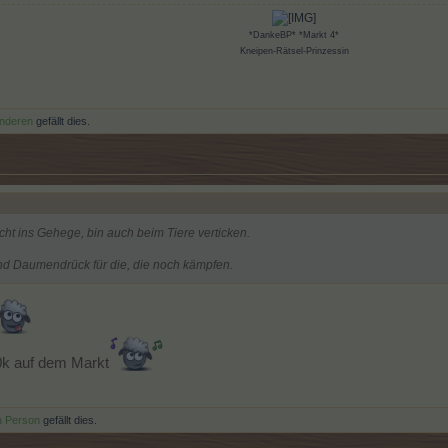
*DankeBP* *Markt 4*
Kneipen-Rätsel-Prinzessin
anderen
gefällt dies.
cht ins Gehege, bin auch beim Tiere verticken.
d Daumendrück für die, die noch kämpfen.
0k auf dem Markt
n Person
gefällt dies.