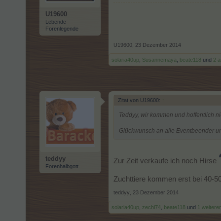
U19600
Lebende
Forenlegende
U19600
,
23 Dezember 2014
solaria40up
,
Susannemaya
,
beate118
und
2 
Zitat von U19600:
↑
Teddyy, wir kommen und hoffentlich ni
Glückwunsch an alle Eventbeender un
teddyy
Zur Zeit verkaufe ich noch Hirse
Forenhalbgott
Zuchttiere kommen erst bei 40-5
teddyy
,
23 Dezember 2014
solaria40up
,
zechi74
,
beate118
und
1 weitere