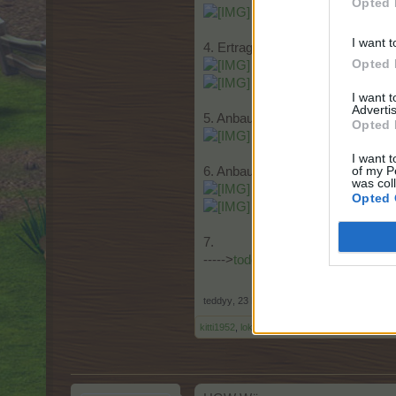
Opted 
I want t
4. Ertrag / Gewinn je Feld
Opted 
I want 
Advertis
5. Anbauzeiten
Opted 
I want t
of my P
6. Anbauflächen
was col
Opted 
7.
----->
todo-Datei
<------ zum herun
teddyy
,
23 Dezember 2014
kitti1952
,
loki32061
,
mogli52
und
10 anderen
g