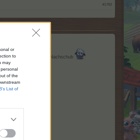
#1783
sonal or
ection to
h genug sind Sorge ich für Nachschub
ou may
 personal
out of the
 downstream
B’s List of