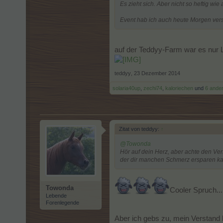
Es zieht sich. Aber nicht so heftig wi
Event hab ich auch heute Morgen ve
auf der Teddyy-Farm war es nur L
teddyy
,
23 Dezember 2014
solaria40up
,
zechi74
,
kaloriechen
und
6 ande
Zitat von teddyy:
↑
@Towonda
Hör auf dein Herz, aber achte den Ver
der dir manchen Schmerz ersparen k
Towonda
Cooler Spruch....
Lebende
Forenlegende
Aber ich gebs zu, mein Verstand h