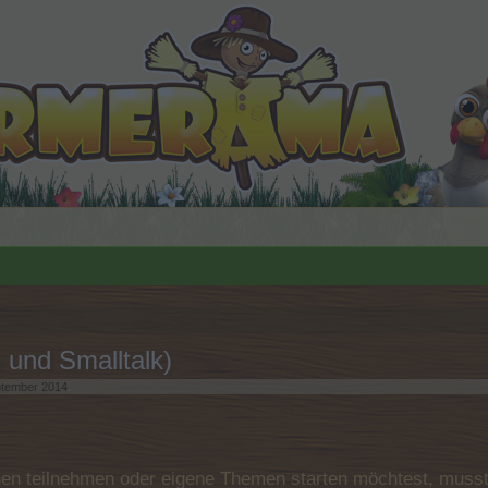
 und Smalltalk)
ptember 2014
.
n teilnehmen oder eigene Themen starten möchtest, musst D