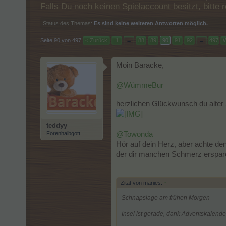
Falls Du noch keinen Spielaccount besitzt, bitt
Status des Themas:
Es sind keine weiteren Antworten möglich.
Seite 90 von 497
< Zurück
1
←
88
89
90
91
92
→
497
W
Moin Baracke,
@WümmeBur
herzlichen Glückwunsch du alte
teddyy
Forenhalbgott
@Towonda
Hör auf dein Herz, aber achte de
der dir manchen Schmerz erspar
Zitat von mariies:
↑
Schnapslage am frühen Morgen
Insel ist gerade, dank Adventskalend