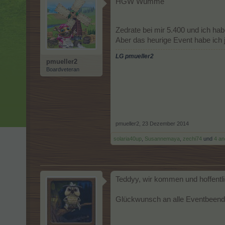
HGW Wümme
Zedrate bei mir 5.400 und ich ha
Aber das heurige Event habe ich 
LG pmueller2
pmueller2
Boardveteran
pmueller2
,
23 Dezember 2014
solaria40up
,
Susannemaya
,
zechi74
und
4 an
Teddyy, wir kommen und hoffentli
Glückwunsch an alle Eventbeend