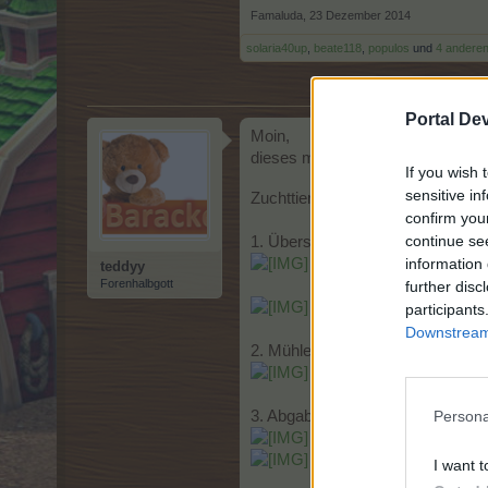
Famaluda
,
23 Dezember 2014
solaria40up
,
beate118
,
populos
und
4 andere
Portal De
Moin,
dieses mal sind die FAQ aber sehr 
If you wish 
sensitive in
Zuchttiere sind auf dem Markt sc
confirm you
continue se
1. Übersicht
information 
teddyy
Forenhalbgott
further disc
participants
Downstream 
2. Mühle
3. Abgabenmengen
Persona
I want t