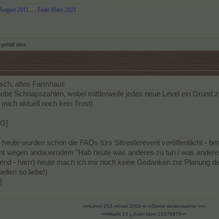
August 2011...
.. Ende März 2021
gefällt dies.
sch, altes Farmhaus
liebe Schnapszahlen, wobei mittlerweile jedes neue Level ein Grund 
r mich aktuell noch kein Trost)
- heute wurden schon die FAQs fürs Silvesterevent veröffentlicht - b
ent wegen andauerndem "Hab heute was anderes zu tun / was anderes 
abend - harrr) heute mach ich mir noch keine Gedanken zur Planung 
llen so liebe!)
≈≈≈Level 253 ∞Insel 2000 ∞ inGame weizensahne ≈≈≈
≈≈≈Markt 13 ¿Juser Idee 21678875≈≈