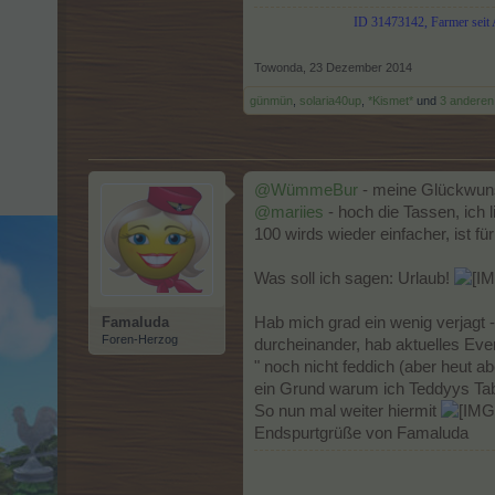
ID 31473142, Farmer seit 
Towonda
,
23 Dezember 2014
günmün
,
solaria40up
,
*Kismet*
und
3 anderen
@WümmeBur
- meine Glückwun
@mariies
- hoch die Tassen, ich 
100 wirds wieder einfacher, ist fü
Was soll ich sagen: Urlaub!
Famaluda
Hab mich grad ein wenig verjagt 
Foren-Herzog
durcheinander, hab aktuelles Ev
" noch nicht feddich (aber heut 
ein Grund warum ich Teddyys Tabe
So nun mal weiter hiermit
Endspurtgrüße von Famaluda