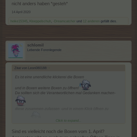
nicht anders haben *gesteh*
14 April 2020
heike15345
,
Kloeppelschuh
,
-Dreamcatcher
und
12 anderen
gefällt dies.
schlomil
Lebende Forenlegende
Zitat von Leon080188:
↑
Es ist eine unendliche klickerei die Boxen
und in Boxen weitere Boxen zu öffnen!
Da sollten sich die Verantwortlichen mal Gedanken machen-
diese zusammen-zufassen -und in einem Klick öffnen zu
können!!!
Click to expand...
Sind es vielleicht noch die Boxen vom 1. April?