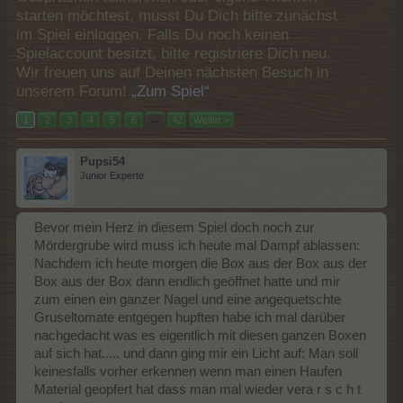
starten möchtest, musst Du Dich bitte zunächst
im Spiel einloggen. Falls Du noch keinen
Spielaccount besitzt, bitte registriere Dich neu.
Wir freuen uns auf Deinen nächsten Besuch in
unserem Forum!
„Zum Spiel“
1
2
3
4
5
6
→
42
Weiter >
Pupsi54
Junior Experte
Bevor mein Herz in diesem Spiel doch noch zur
Mördergrube wird muss ich heute mal Dampf ablassen:
Nachdem ich heute morgen die Box aus der Box aus der
Box aus der Box dann endlich geöffnet hatte und mir
zum einen ein ganzer Nagel und eine angequetschte
Gruseltomate entgegen hupften habe ich mal darüber
nachgedacht was es eigentlich mit diesen ganzen Boxen
auf sich hat..... und dann ging mir ein Licht auf: Man soll
keinesfalls vorher erkennen wenn man einen Haufen
Material geopfert hat dass man mal wieder vera r s c h t