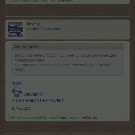
Zuljishi
,
Apronia
und
Omama00
gefällt dies.
keschy
Lebende Forenlegende
Zitat von jömi54:
↑
Brauch ich vielleicht doch nicht, weil ich die Boxen immer zum
Monatsende öffne.
Das sind dann immer so ein paar Tausend Boxen. (So 2000-
3000)
moin
wieviel???
is da vielleicht ne 0 zuviel?
11 März 2020
MeineOase
,
mirabel1962
,
xxp123
und
2 anderen
gefällt dies.