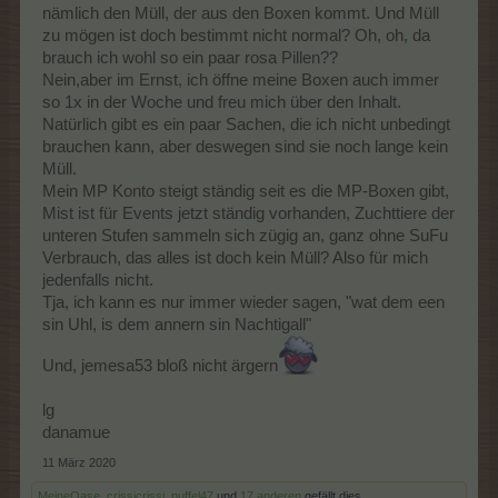
nämlich den Müll, der aus den Boxen kommt. Und Müll
zu mögen ist doch bestimmt nicht normal? Oh, oh, da
brauch ich wohl so ein paar rosa Pillen??
Nein,aber im Ernst, ich öffne meine Boxen auch immer
so 1x in der Woche und freu mich über den Inhalt.
Natürlich gibt es ein paar Sachen, die ich nicht unbedingt
brauchen kann, aber deswegen sind sie noch lange kein
Müll.
Mein MP Konto steigt ständig seit es die MP-Boxen gibt,
Mist ist für Events jetzt ständig vorhanden, Zuchttiere der
unteren Stufen sammeln sich zügig an, ganz ohne SuFu
Verbrauch, das alles ist doch kein Müll? Also für mich
jedenfalls nicht.
Tja, ich kann es nur immer wieder sagen, "wat dem een
sin Uhl, is dem annern sin Nachtigall"
Und, jemesa53 bloß nicht ärgern
lg
danamue
11 März 2020
MeineOase
,
crissicrissi
,
puffel47
und
17 anderen
gefällt dies.