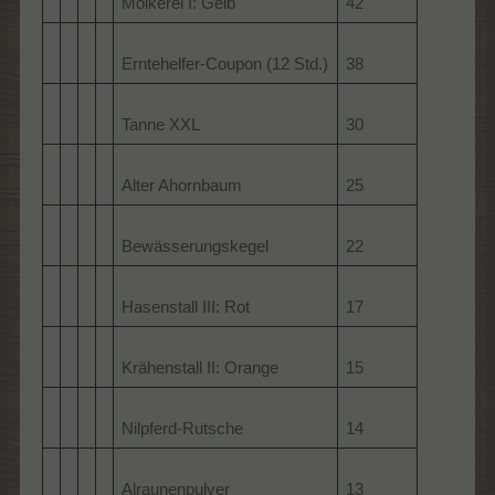
Molkerei I: Gelb
42
Erntehelfer-Coupon (12 Std.)
38
Tanne XXL
30
Alter Ahornbaum
25
Bewässerungskegel
22
Hasenstall III: Rot
17
Krähenstall II: Orange
15
Nilpferd-Rutsche
14
Alraunenpulver
13