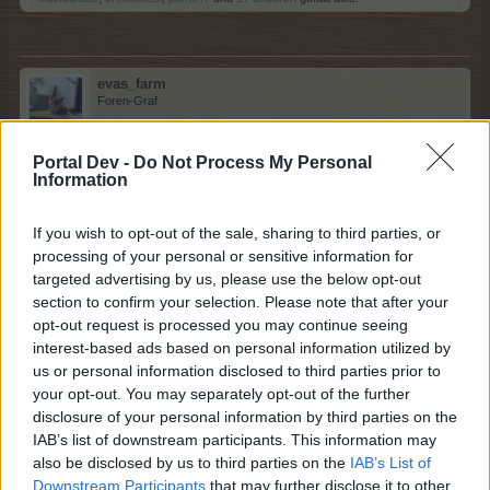
evas_farm
Foren-Graf
Portal Dev -
Do Not Process My Personal
Hab ich doch schon immer geahnt, dass ich ein "Müll-
Information
Messie" bin. Ich liebe diesen Müll und freue ich immer
wieder darüber (gut, mal mehr und mal weniger).
Die Meinungen bei den Boxen waren schon immer geteilt
If you wish to opt-out of the sale, sharing to third parties, or
und werden es auch bestimmt bleiben. Ich kann halt
processing of your personal or sensitive information for
nicht aus jeder Box 50 TG oder ein goldenes Zuchttier
targeted advertising by us, please use the below opt-out
section to confirm your selection. Please note that after your
erwarten.
opt-out request is processed you may continue seeing
11 März 2020
interest-based ads based on personal information utilized by
us or personal information disclosed to third parties prior to
cooley
,
Apronia
,
Wolf.K.
und
9 anderen
gefällt dies.
your opt-out. You may separately opt-out of the further
disclosure of your personal information by third parties on the
IAB’s list of downstream participants. This information may
also be disclosed by us to third parties on the
IAB’s List of
Pfefferminz_Patty
S-Moderator
Downstream Participants
that may further disclose it to other