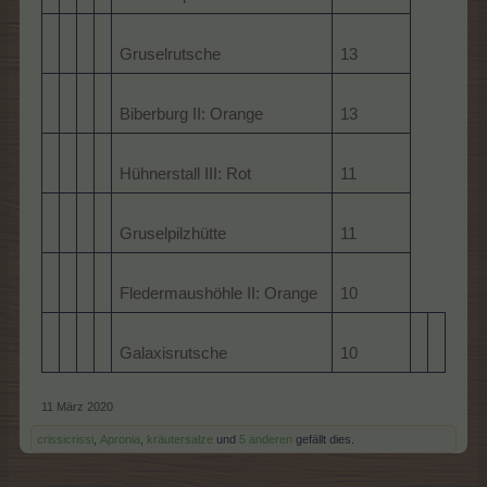
Gruselrutsche
13
Biberburg II: Orange
13
Hühnerstall III: Rot
11
Gruselpilzhütte
11
Fledermaushöhle II: Orange
10
Galaxisrutsche
10
11 März 2020
crissicrissi
,
Apronia
,
kräutersalze
und
5 anderen
gefällt dies.