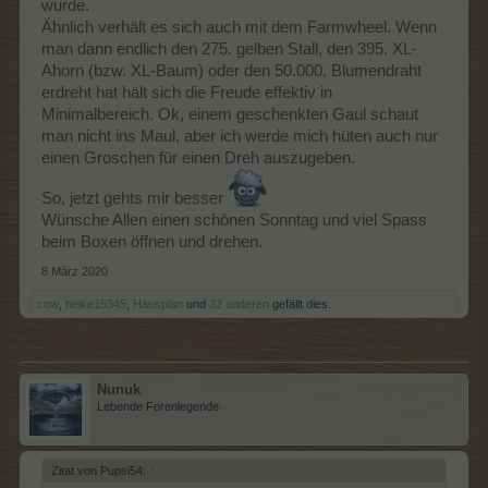
wurde.
Ähnlich verhält es sich auch mit dem Farmwheel. Wenn
man dann endlich den 275. gelben Stall, den 395. XL-
Ahorn (bzw. XL-Baum) oder den 50.000. Blumendraht
erdreht hat hält sich die Freude effektiv in
Minimalbereich. Ok, einem geschenkten Gaul schaut
man nicht ins Maul, aber ich werde mich hüten auch nur
einen Groschen für einen Dreh auszugeben.
So, jetzt gehts mir besser
Wünsche Allen einen schönen Sonntag und viel Spass
beim Boxen öffnen und drehen.
8 März 2020
cow
,
heike15345
,
Hausplan
und
32 anderen
gefällt dies.
Nunuk
Lebende Forenlegende
Zitat von Pupsi54:
↑