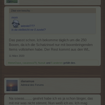
Zitat von keschy:
↑
moin
wieviel???
is da vielleicht ne 0 zuviel?
Das passt schon. Ich bekomme täglich um die 250
Boxen, da ich die Schatzinsel nur mit boxenbringenden
Items vollstehen habe. Der Rest kommt aus den WL.
11 März 2020
MeineOase
,
casanova79
,
Nunuk
und
5 anderen
gefällt dies.
danamue
Admiral des Forums
Na sowas........ geahnt habe ich es ja schon länger, das
mit mir was nicht stimmt. Nun weiß ich es. Ich mag