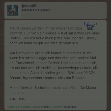
jemesa53
Lebende Forenlegende
Meine Boxen werden immer wieder sonntags
geöffnet. Für mich ein kleines Ritual mit Kaffee und einer
Praline. Und ich freue mich jedes Mal über die Erlöse,
denn ich kann so gut wie alles gebrauchen.
Am Farmwheel drehe ich immer mindestens 10 mal,
wenn ich mich einlogge und das eine oder andere Mal
am Partywheel, je nach Bedarf. Und auch da kann ich,
bis auf das wirklich zuviel an Handwerksprodukten, alles
gebrauchen. Auch die vielen gelben Ställe und XL/XXL-
Bäume. Irgendwann kommen sie zum Einsatz.
Meine Devise - Kleinvieh macht auch Mist. Die Masse
macht es.
9 März 2020
Zuljishi
,
crissicrissi
,
eleysa01
und
13 anderen
gefällt dies.