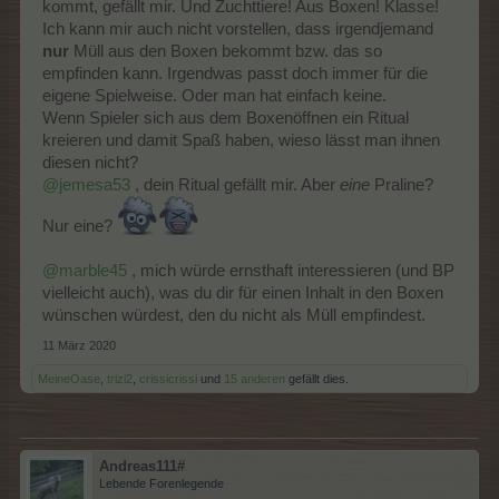
kommt, gefällt mir. Und Zuchttiere! Aus Boxen! Klasse!
Ich kann mir auch nicht vorstellen, dass irgendjemand
nur
Müll aus den Boxen bekommt bzw. das so
empfinden kann. Irgendwas passt doch immer für die
eigene Spielweise. Oder man hat einfach keine.
Wenn Spieler sich aus dem Boxenöffnen ein Ritual
kreieren und damit Spaß haben, wieso lässt man ihnen
diesen nicht?
@jemesa53
, dein Ritual gefällt mir. Aber
eine
Praline?
Nur eine?
@marble45
, mich würde ernsthaft interessieren (und BP
vielleicht auch), was du dir für einen Inhalt in den Boxen
wünschen würdest, den du nicht als Müll empfindest.
11 März 2020
MeineOase
,
trizi2
,
crissicrissi
und
15 anderen
gefällt dies.
Andreas111#
Lebende Forenlegende