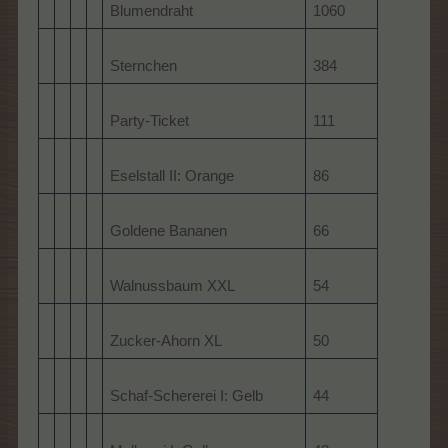
Blumendraht
1060
Sternchen
384
Party-Ticket
111
Eselstall II: Orange
86
Goldene Bananen
66
Walnussbaum XXL
54
Zucker-Ahorn XL
50
Schaf-Schererei I: Gelb
44