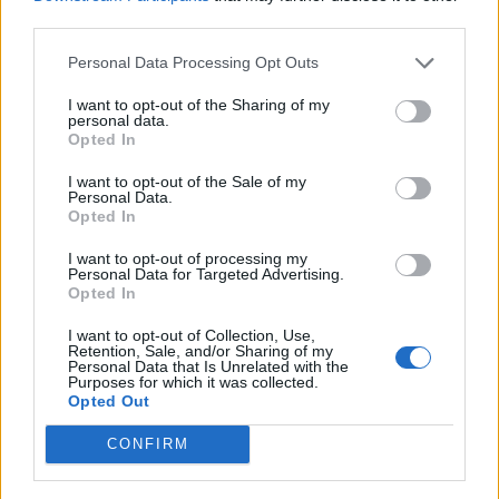
Team Farmerama DE
third parties.
Moin,
Personal Data Processing Opt Outs
ich habe hier etwas gewischt, denn persönliche
I want to opt-out of the Sharing of my
Provokation braucht es nicht.
personal data.
Opted In
11 März 2020
I want to opt-out of the Sale of my
Haasi60
,
cooley
und
jemesa53
gefällt dies.
Personal Data.
Opted In
I want to opt-out of processing my
keschy
Personal Data for Targeted Advertising.
Lebende Forenlegende
Opted In
I want to opt-out of Collection, Use,
Retention, Sale, and/or Sharing of my
Zitat von Andreas111#:
↑
Personal Data that Is Unrelated with the
Purposes for which it was collected.
Das passt schon. Ich bekomme täglich um die 250 Boxen, da ich
Opted Out
die Schatzinsel nur mit boxenbringenden Items vollstehen habe.
Der Rest kommt aus den WL.
CONFIRM
ah ok... ich hab nur an die WL gedacht
danke fürs schubsen