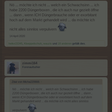
Nö ... möchte ich nicht ... welch ein Schwachsinn ... ich
habe 2200 Düngerboxen , die ich auch nur gezielt öffne
... dann , wenn ICH Düngerbrauche oder er exorbitant
hoch auf dem Markt gehandelt wird ... da möchte ich
nicht alles sinnlos verpulvern
14 April 2020
heike15345
,
Kloeppelschuh
,
wauzis
und
18 anderen
gefällt dies.
zimmi164
Forenaufseher
Zitat von Micha220666:
↑
Nö ... möchte ich nicht ... welch ein Schwachsinn ... ich habe
2200 Düngerboxen , die ich auch nur gezielt öffne ... dann ,
wenn ICH Düngerbrauche oder er exorbitant hoch auf dem
Markt gehandelt wird ... da möchte ich nicht alles sinnlos
verpulvern