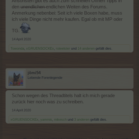
Ansonsten gibt es auch zum schnellen Öffnen Tipps in
den
unendlichen
endlichen Weiten des Forums.
Anmerkung nebenbei: Seit ich viele Boxen habe, muss
ich viele Dinge nicht mehr kaufen. Egal ob mit MP oder
TG.
14 April 2020
Towonda
,
xGRUENSOCKEx
,
roteelster
und
14 anderen
gefällt dies.
jömi54
Lebende Forenlegende
Schon wegen des Threadtitels halt ich mich gerade
zurück hier noch was zu schreiben.
14 April 2020
xGRUENSOCKEx
,
yammis
,
mikesch
und
3 anderen
gefällt dies.