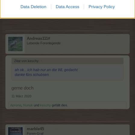
11 März 2020
Data Deletion
Data Access
Privacy Policy
Apronia
,
Nunuk
,
jemesa53
und
1 weiteren Person
gefällt dies.
Andreas111#
Lebende Forenlegende
Zitat von keschy:
↑
ah ok... ich hab nur an die WL gedacht
danke fürs schubsen
gerne doch
11 März 2020
Apronia
,
Nunuk
und
keschy
gefällt dies.
marble45
Foren-Graf