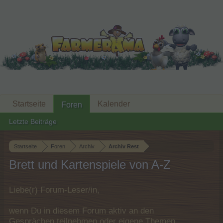
Startseite
Kalender
Foren
Letzte Beiträge
Startseite
Foren
Archiv
Archiv Rest
Brett und Kartenspiele von A-Z
Liebe(r) Forum-Leser/in,
wenn Du in diesem Forum aktiv an den
Gesprächen teilnehmen oder eigene Themen