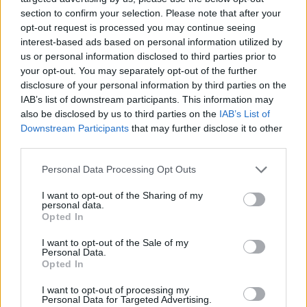
19 Dezember 2024
section to confirm your selection. Please note that after your
*schokolade61*
gefällt dies.
opt-out request is processed you may continue seeing
interest-based ads based on personal information utilized by
us or personal information disclosed to third parties prior to
your opt-out. You may separately opt-out of the further
*schokolade61*
disclosure of your personal information by third parties on the
Lebende Forenlegende
IAB’s list of downstream participants. This information may
also be disclosed by us to third parties on the
IAB’s List of
Downstream Participants
that may further disclose it to other
Backgammon.........
C
third parties.
19 Dezember 2024
Personal Data Processing Opt Outs
lissy_kind
gefällt dies.
I want to opt-out of the Sharing of my
personal data.
Opted In
lissy_kind
Lebende Forenlegende
I want to opt-out of the Sale of my
Personal Data.
Opted In
Canasta....D
I want to opt-out of processing my
19 Dezember 2024
Personal Data for Targeted Advertising.