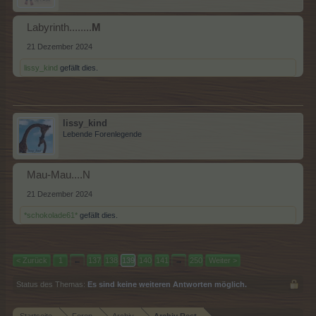
Labyrinth........
M
21 Dezember 2024
lissy_kind
gefällt dies.
lissy_kind
Lebende Forenlegende
Mau-Mau....N
21 Dezember 2024
*schokolade61*
gefällt dies.
< Zurück
1
←
137
138
139
140
141
→
250
Weiter >
Status des Themas:
Es sind keine weiteren Antworten möglich.