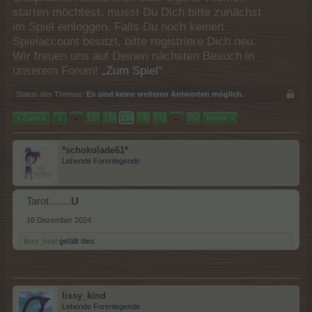
starten möchtest, musst Du Dich bitte zunächst
im Spiel einloggen. Falls Du noch keinen
Spielaccount besitzt, bitte registriere Dich neu.
Wir freuen uns auf Deinen nächsten Besuch in
unserem Forum!
„Zum Spiel“
Status des Themas:
Es sind keine weiteren Antworten möglich.
< Zurück
1
←
137
138
139
140
141
→
250
Weiter >
*schokolade61*
Lebende Forenlegende
Tarot........
U
16 Dezember 2024
lissy_kind
gefällt dies.
lissy_kind
Lebende Forenlegende