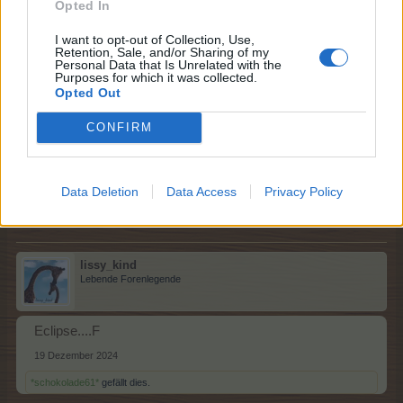
Opted In
*schokolade61*
gefällt dies.
I want to opt-out of Collection, Use,
Retention, Sale, and/or Sharing of my
Personal Data that Is Unrelated with the
Purposes for which it was collected.
*schokolade61*
Opted Out
Lebende Forenlegende
CONFIRM
Dame.........
E
19 Dezember 2024
Data Deletion
Data Access
Privacy Policy
lissy_kind
gefällt dies.
lissy_kind
Lebende Forenlegende
Eclipse....F
19 Dezember 2024
*schokolade61*
gefällt dies.