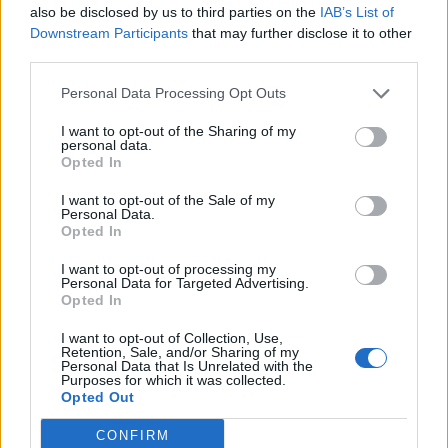
also be disclosed by us to third parties on the
IAB’s List of
Das Item ist wieder da. Vielen Dank, hat sich also
Downstream Participants
that may further disclose it to other
erledigt.
third parties.
Zuletzt bearbeitet:
3 Mai 2026
3 Mai 2026
Personal Data Processing Opt Outs
I want to opt-out of the Sharing of my
personal data.
reiny
Opted In
Lebende Forenlegende
I want to opt-out of the Sale of my
Personal Data.
Opted In
Zitat von Katze58:
↑
Hallo, Ganz großes Kino. Grade habe ich zur Probe das Item "
I want to opt-out of processing my
Einfallsreiche Kochkunst " von der Leuchtturmfläche entfernt ,
Personal Data for Targeted Advertising.
wollte es versuchen auf die neue WL zu setzen und jetzt ist es
Opted In
weg.
Kann bitte jemand nachschauen wo es geblieben ist . Danke
I want to opt-out of Collection, Use,
LG
Retention, Sale, and/or Sharing of my
Katze58
Personal Data that Is Unrelated with the
Id: 55027960
Purposes for which it was collected.
Opted Out
Moin, neu eingeloggt hast du dich schon ?
CONFIRM
3 Mai 2026