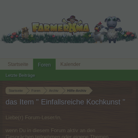
Startseite
Kalender
Foren
Letzte Beiträge
Startseite
Foren
Archiv
Hilfe-Archiv
das Item " Einfallsreiche Kochkunst "
Liebe(r) Forum-Leser/in,
wenn Du in diesem Forum aktiv an den
Gesprächen teilnehmen oder eigene Themen