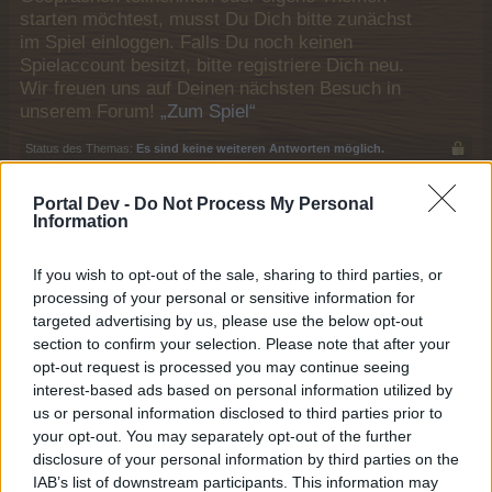
starten möchtest, musst Du Dich bitte zunächst
im Spiel einloggen. Falls Du noch keinen
Spielaccount besitzt, bitte registriere Dich neu.
Wir freuen uns auf Deinen nächsten Besuch in
unserem Forum!
„Zum Spiel“
Status des Themas:
Es sind keine weiteren Antworten möglich.
Portal Dev -
Do Not Process My Personal
Katze58
Information
Colonel des Forums
If you wish to opt-out of the sale, sharing to third parties, or
Hallo, Ganz großes Kino. Grade habe ich zur Probe das
processing of your personal or sensitive information for
Item " Einfallsreiche Kochkunst " von der
targeted advertising by us, please use the below opt-out
Leuchtturmfläche entfernt , wollte es versuchen auf die
section to confirm your selection. Please note that after your
neue WL zu setzen und jetzt ist es weg.
opt-out request is processed you may continue seeing
Kann bitte jemand nachschauen wo es geblieben ist .
interest-based ads based on personal information utilized by
Danke
us or personal information disclosed to third parties prior to
LG
your opt-out. You may separately opt-out of the further
Katze58
disclosure of your personal information by third parties on the
Id: 55027960
IAB’s list of downstream participants. This information may