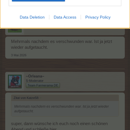
Data Deletion
Data Access
Privacy Policy
Katze58
Colonel des Forums
Mehrmals nachdem es verschwunden war. Ist ja jetzt
wieder aufgetaucht.
3 Mai 2026
~Orleana~
S-Moderator
Team Farmerama DE
Zitat von Katze58:
↑
Mehrmals nachdem es verschwunden war. Ist ja jetzt wieder
aufgetaucht.
super, dann wünsche ich euch noch einen schönen
Abend und schließe hier.