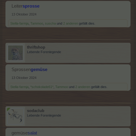
Leiter
sprosse
13 Oktober 2024
Stella-farmja
,
Tammoo
,
suscha
und
2 anderen
gefällt dies.
thriftshop
Lebende Forenlegende
Sprossen
gemüse
13 Oktober 2024
Stella-farmja
,
*schokolade61*
,
Tammoo
und
2 anderen
gefällt dies.
sodaclub
Lebende Forenlegende
gemüse
salat