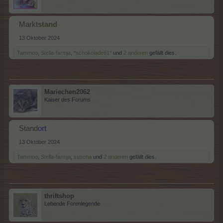
Markt
stand
13 Oktober 2024
Tammoo
,
Stella-farmja
,
*schokolade61*
und
2 anderen
gefällt dies.
Mariechen2062
Kaiser des Forums
Stand
ort
13 Oktober 2024
Tammoo
,
Stella-farmja
,
suscha
und
2 anderen
gefällt dies.
thriftshop
Lebende Forenlegende