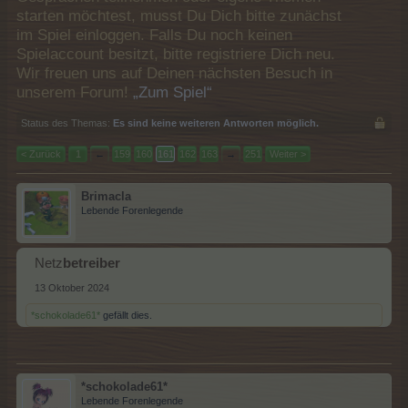
starten möchtest, musst Du Dich bitte zunächst
im Spiel einloggen. Falls Du noch keinen
Spielaccount besitzt, bitte registriere Dich neu.
Wir freuen uns auf Deinen nächsten Besuch in
unserem Forum!
„Zum Spiel“
Status des Themas:
Es sind keine weiteren Antworten möglich.
< Zurück
1
←
159
160
161
162
163
→
251
Weiter >
Brimacla
Lebende Forenlegende
Netz
betreiber
13 Oktober 2024
*schokolade61*
gefällt dies.
*schokolade61*
Lebende Forenlegende