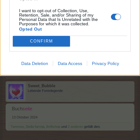
I want to opt-out of Collection, Use,
Retention, Sale, and/or Sharing of my
Personal Data that Is Unrelated with the
Schlummerpieps68
Purposes for which it was collected.
Lebende Forenlegende
Opted Out
CONFIRM
Jahr
buch
13 Oktober 2024
Stella-farmja
und
Sweet_Bubble
gefällt dies.
Data Deletion
Data Access
Privacy Policy
Sweet_Bubble
Lebende Forenlegende
Buch
seite
13 Oktober 2024
Tammoo
,
Stella-farmja
,
thriftshop
und
2 anderen
gefällt dies.