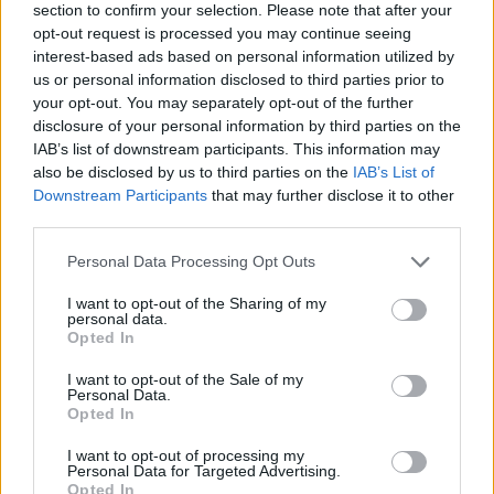
section to confirm your selection. Please note that after your
Stella-farmja
,
*schokolade61*
,
Sweet_Bubble
und
2 anderen
gefällt dies.
opt-out request is processed you may continue seeing
interest-based ads based on personal information utilized by
us or personal information disclosed to third parties prior to
your opt-out. You may separately opt-out of the further
suscha
Lebende Forenlegende
disclosure of your personal information by third parties on the
IAB’s list of downstream participants. This information may
also be disclosed by us to third parties on the
IAB’s List of
Gang
schaltung
Downstream Participants
that may further disclose it to other
third parties.
13 Oktober 2024
Tammoo
,
Stella-farmja
,
*schokolade61*
und
2 anderen
gefällt dies.
Personal Data Processing Opt Outs
I want to opt-out of the Sharing of my
personal data.
thriftshop
Opted In
Lebende Forenlegende
I want to opt-out of the Sale of my
Personal Data.
Opted In
Schalt
jahr
13 Oktober 2024
I want to opt-out of processing my
Personal Data for Targeted Advertising.
Tammoo
,
Stella-farmja
,
suscha
und
2 anderen
gefällt dies.
Opted In