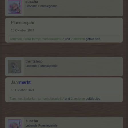
suscha
Lebende Forenlegende
Planeten
jahr
13 Oktober 2024
Tammoo
,
Stella-farmja
,
*schokolade61*
und
2 anderen
gefällt dies.
thriftshop
Lebende Forenlegende
Jahr
markt
13 Oktober 2024
Tammoo
,
Stella-farmja
,
*schokolade61*
und
2 anderen
gefällt dies.
suscha
Lebende Forenlegende