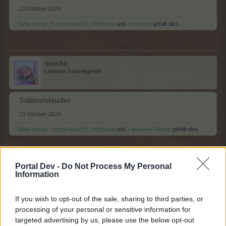
13 Oktober 2024
Stella-farmja
,
*schokolade61*
,
thriftshop
und
2 anderen
gefällt dies.
suscha
Lebende Forenlegende
Salat
schleuder
13 Oktober 2024
Stella-farmja
,
*schokolade61*
,
thriftshop
und
1 weiteren Person
gefällt dies.
Portal Dev -
Do Not Process My Personal
Tammoo
Information
Lebende Forenlegende
If you wish to opt-out of the sale, sharing to third parties, or
Schleuder
gang
processing of your personal or sensitive information for
targeted advertising by us, please use the below opt-out
13 Oktober 2024