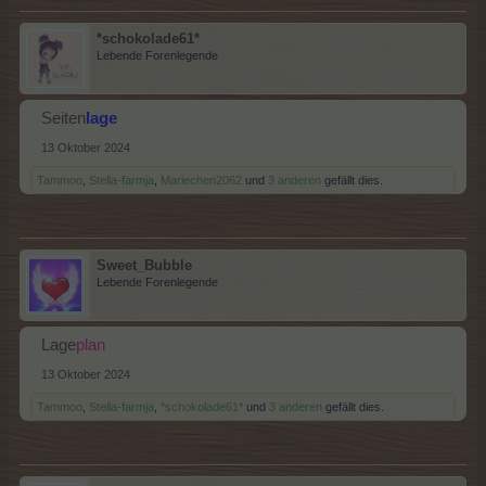
*schokolade61*
Lebende Forenlegende
Seiten
lage
13 Oktober 2024
Tammoo
,
Stella-farmja
,
Mariechen2062
und
3 anderen
gefällt dies.
Sweet_Bubble
Lebende Forenlegende
Lage
plan
13 Oktober 2024
Tammoo
,
Stella-farmja
,
*schokolade61*
und
3 anderen
gefällt dies.