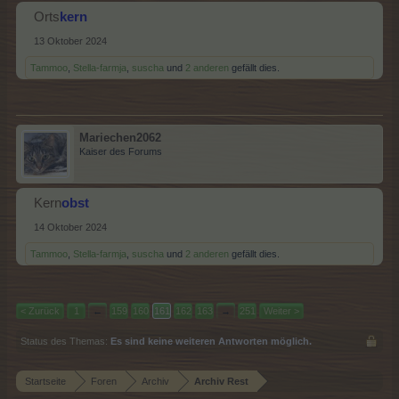
Orts
kern
13 Oktober 2024
Tammoo
,
Stella-farmja
,
suscha
und
2 anderen
gefällt dies.
Mariechen2062
Kaiser des Forums
Kern
obst
14 Oktober 2024
Tammoo
,
Stella-farmja
,
suscha
und
2 anderen
gefällt dies.
< Zurück
1
←
159
160
161
162
163
→
251
Weiter >
Status des Themas:
Es sind keine weiteren Antworten möglich.
Startseite
Foren
Archiv
Archiv Rest