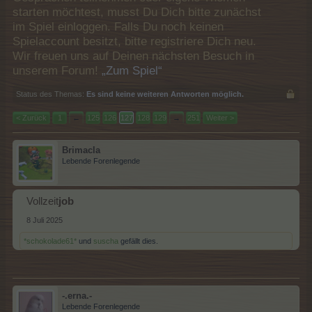
starten möchtest, musst Du Dich bitte zunächst
im Spiel einloggen. Falls Du noch keinen
Spielaccount besitzt, bitte registriere Dich neu.
Wir freuen uns auf Deinen nächsten Besuch in
unserem Forum!
„Zum Spiel“
Status des Themas:
Es sind keine weiteren Antworten möglich.
< Zurück
1
←
125
126
127
128
129
→
251
Weiter >
Brimacla
Lebende Forenlegende
Vollzeit
job
8 Juli 2025
*schokolade61*
und
suscha
gefällt dies.
-.erna.-
Lebende Forenlegende