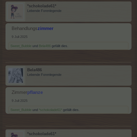
*schokolade61*
Lebende Forenlegende
Behandlungs
zimmer
9 Juli 2025
Sweet_Bubble
und
Bela486
gefällt dies.
Bela486
Lebende Forenlegende
Zimmer
pflanze
9 Juli 2025
Sweet_Bubble
und
*schokolade61*
gefällt dies.
*schokolade61*