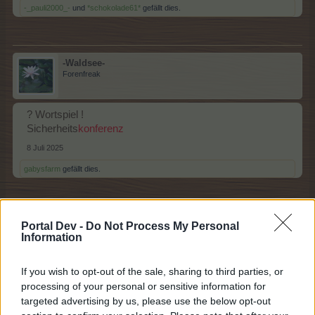
-_pauli2000_-
und
*schokolade61*
gefällt dies.
-Waldsee-
Forenfreak
? Wortspiel !
Sicherheits
konferenz
8 Juli 2025
gabysfarm
gefällt dies.
*schokolade61*
Portal Dev -
Do Not Process My Personal
Lebende Forenlegende
Information
If you wish to opt-out of the sale, sharing to third parties, or
Konferenz
raum
processing of your personal or sensitive information for
8 Juli 2025
targeted advertising by us, please use the below opt-out