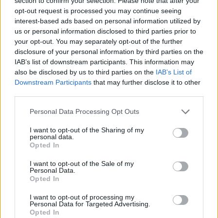
section to confirm your selection. Please note that after your
Sweet_Bubble
gefällt dies.
opt-out request is processed you may continue seeing
interest-based ads based on personal information utilized by
us or personal information disclosed to third parties prior to
Anika*999*
your opt-out. You may separately opt-out of the further
Lebende Forenlegende
disclosure of your personal information by third parties on the
IAB’s list of downstream participants. This information may
also be disclosed by us to third parties on the
IAB’s List of
Raum
wunder
Downstream Participants
that may further disclose it to other
8 Juli 2025
third parties.
Sweet_Bubble
gefällt dies.
Personal Data Processing Opt Outs
I want to opt-out of the Sharing of my
personal data.
-Waldsee-
Opted In
Forenfreak
I want to opt-out of the Sale of my
Personal Data.
Wunder
baum
Opted In
8 Juli 2025
I want to opt-out of processing my
Personal Data for Targeted Advertising.
gabysfarm
gefällt dies.
Opted In