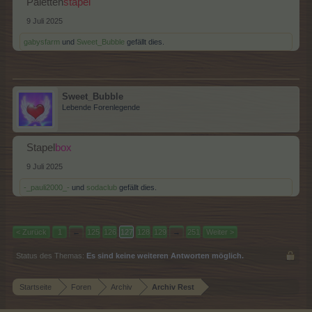
Paletten
stapel
9 Juli 2025
gabysfarm
und
Sweet_Bubble
gefällt dies.
Sweet_Bubble
Lebende Forenlegende
Stapel
box
9 Juli 2025
-_pauli2000_-
und
sodaclub
gefällt dies.
< Zurück
1
←
125
126
127
128
129
→
251
Weiter >
Status des Themas:
Es sind keine weiteren Antworten möglich.
Startseite
Foren
Archiv
Archiv Rest