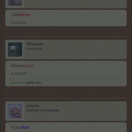
Job
börse
8 Juli 2025
-Waldsee-
Forenfreak
Börsen
kurs
8 Juli 2025
gabysfarm
gefällt dies.
suscha
Lebende Forenlegende
Kurs
plan