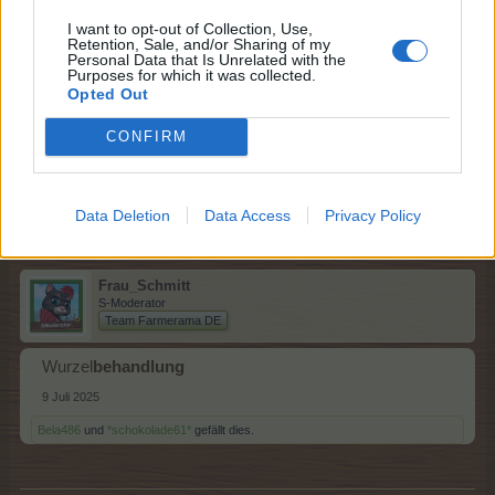
I want to opt-out of Collection, Use,
Retention, Sale, and/or Sharing of my
Sweet_Bubble
Personal Data that Is Unrelated with the
Lebende Forenlegende
Purposes for which it was collected.
Opted Out
Baum
wurzel
CONFIRM
8 Juli 2025
-_pauli2000_-
,
Bela486
und
*schokolade61*
gefällt dies.
Data Deletion
Data Access
Privacy Policy
Frau_Schmitt
S-Moderator
Team Farmerama DE
Wurzel
behandlung
9 Juli 2025
Bela486
und
*schokolade61*
gefällt dies.