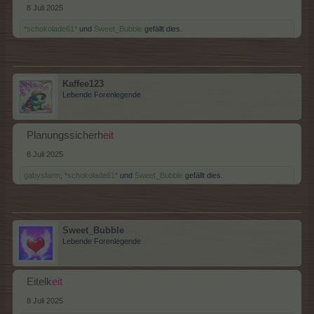
8 Juli 2025
*schokolade61*
und
Sweet_Bubble
gefällt dies.
Kaffee123
Lebende Forenlegende
Planungssicherh
eit
8 Juli 2025
gabysfarm
,
*schokolade61*
und
Sweet_Bubble
gefällt dies.
Sweet_Bubble
Lebende Forenlegende
Eitelk
eit
8 Juli 2025