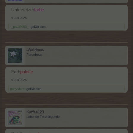
Untersetzer
farbe
9 Juli 2025
-_pauli2000_-
gefällt dies.
-Waldsee-
Forenfreak
Farb
palette
9 Juli 2025
gabysfarm
gefällt dies.
Kaffee123
Lebende Forenlegende