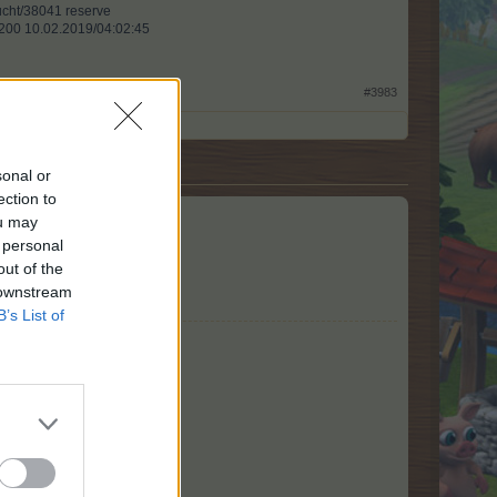
ht/38041 reserve​
l 200 10.02.2019/04:02:45
#3983
sonal or
ection to
ou may
 personal
out of the
 downstream
B’s List of