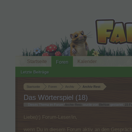
Startseite
Kalender
Foren
Letzte Beiträge
Startseite
Foren
Archiv
Archiv Rest
Das Wörterspiel (18)
Dieses Thema im Forum '
Archiv Rest
' wurde von
BleNoir
gestartet,
15 F
Liebe(r) Forum-Leser/in,
wenn Du in diesem Forum aktiv an den Gespräche