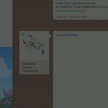
Carpe Diem und Alles wird gut
ID 42385314, Erster Spatenstich 14.10
Edelweißtalverweigerin
-Waldsee-
,
1 Oktober 2025
nagel
hammer
sodaclub
Lebende
Forenlegende