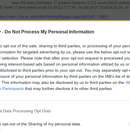
far
m
255 insel 1320alpen 37 goldene bananen 11711 baum 33610 verbrauc
. markt 37 farm estellt am 08..03.2011/17:17:34...lvl 100 28.07.2016/19:35:20...lv
e das Leben, das du lebst /Bob Marley,Reggae Legende(1945 - 1981)
v -
Do Not Process My Personal Information
d
1 weiteren Person
gefällt dies.
to opt-out of the sale, sharing to third parties, or processing of your per
formation for targeted advertising by us, please use the below opt-out s
r selection. Please note that after your opt-out request is processed y
eing interest-based ads based on personal information utilized by us or
disclosed to third parties prior to your opt-out. You may separately opt-
losure of your personal information by third parties on the IAB’s list of
. This information may also be disclosed by us to third parties on the
IA
Participants
that may further disclose it to other third parties.
l Data Processing Opt Outs
o opt-out of the Sharing of my personal data.