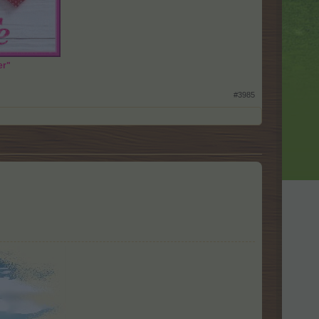
er"
#3985