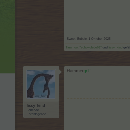
Sweet_Bubble
,
1 Oktober 2025
Tammoo
,
*schokolade61*
und
lissy_kind
gefäl
Hammer
griff
lissy_kind
Lebende
Forenlegende