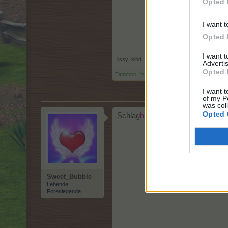
Opted 
I want t
Opted 
I want 
lissy_kind
,
1 Oktober 2025
Advertis
Opted 
Tammoo
,
*schokolade61*
und
Sweet_Bubble
g
I want t
of my P
was col
Opted 
Schlag
hammer
Sweet_Bubble
Lebende
Forenlegende