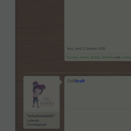
lissy_kind
,
2 Oktober 2025
Tammoo
,
Sweet_Bubble
,
Bela486
und
1 weit
Griff
kraft
*schokolade61*
Lebende
Forenlegende