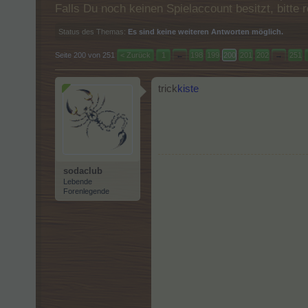
Falls Du noch keinen Spielaccount besitzt, bitt
Status des Themas:
Es sind keine weiteren Antworten möglich.
Seite 200 von 251
< Zurück
1
←
198
199
200
201
202
→
251
trick
kiste
sodaclub
Lebende
Forenlegende