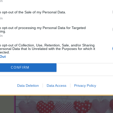
In
o opt-out of the Sale of my Personal Data.
Anmeldung meiner Farm - 27.03.2010
In
Level:
257
Heckenspringer/in
Peace
to opt-out of processing my Personal Data for Targeted
ing.
In
efällt dies.
o opt-out of Collection, Use, Retention, Sale, and/or Sharing
ersonal Data that Is Unrelated with the Purposes for which it
lected.
Out
CONFIRM
Data Deletion
Data Access
Privacy Policy