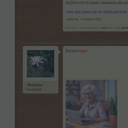
ll1(30%)+ll2+6 howie. handwerk alle auf5
Lebe das Leben,das du liebst,und lieb
sodaclub
,
1 Oktober 2025
Tammoo
,
*schokolade61*
und
lissy_kind
gefäl
Kisten
nagel
-Waldsee-
Forenfreak