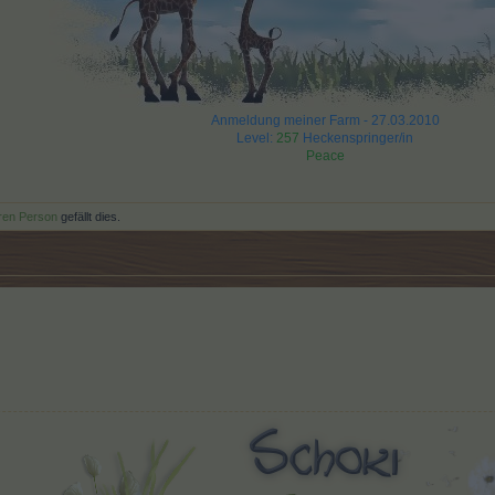
Anmeldung meiner Farm - 27.03.2010
Level:
257
Heckenspringer/in
Peace
eren Person
gefällt dies.