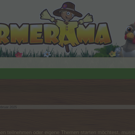
ebruar 2025
.
n teilnehmen oder eigene Themen starten möchtest, musst D