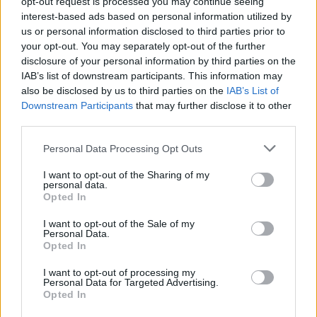
opt-out request is processed you may continue seeing
interest-based ads based on personal information utilized by
us or personal information disclosed to third parties prior to
Tammoo
your opt-out. You may separately opt-out of the further
Lebende Forenlegende
disclosure of your personal information by third parties on the
IAB’s list of downstream participants. This information may
also be disclosed by us to third parties on the
IAB’s List of
Riegel
schokolade
Downstream Participants
that may further disclose it to other
5 Mai 2026
third parties.
lissy_kind
und
*schokolade61*
gefällt dies.
Personal Data Processing Opt Outs
I want to opt-out of the Sharing of my
personal data.
*schokolade61*
Opted In
Lebende Forenlegende
I want to opt-out of the Sale of my
Personal Data.
Schokoladen
kuchen
Opted In
5 Mai 2026
I want to opt-out of processing my
Personal Data for Targeted Advertising.
lissy_kind
und
Tammoo
gefällt dies.
Opted In