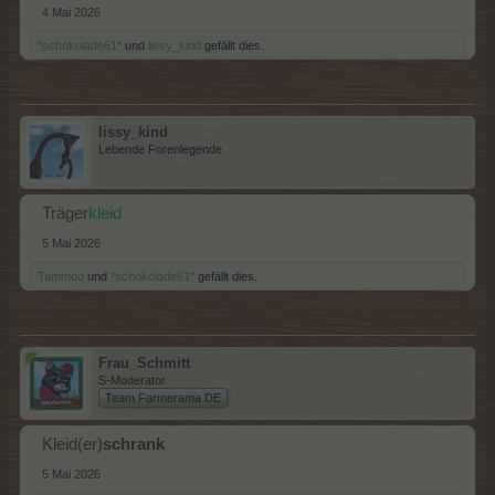
4 Mai 2026
*schokolade61*
und
lissy_kind
gefällt dies.
lissy_kind
Lebende Forenlegende
Träger
kleid
5 Mai 2026
Tammoo
und
*schokolade61*
gefällt dies.
Frau_Schmitt
S-Moderator
Team Farmerama DE
Kleid(er)
schrank
5 Mai 2026