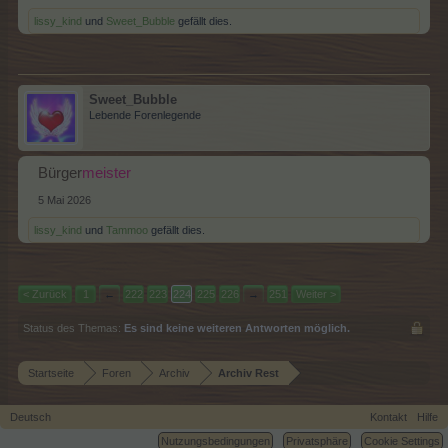
lissy_kind
und
Sweet_Bubble
gefällt dies.
Sweet_Bubble
Lebende Forenlegende
Bürger
meister
5 Mai 2026
lissy_kind
und
Tammoo
gefällt dies.
< Zurück
1
←
222
223
224
225
226
→
251
Weiter >
Status des Themas:
Es sind keine weiteren Antworten möglich.
Startseite
Foren
Archiv
Archiv Rest
Deutsch
Kontakt
Hilfe
Nutzungsbedingungen
Privatsphäre
Cookie Settings