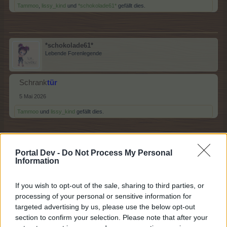
Tammoo
,
lissy_kind
und
*schokolade61*
gefällt dies.
*schokolade61*
Lebende Forenlegende
Schrank
tür
5 Mai 2026
Tammoo
und
lissy_kind
gefällt dies.
lissy_kind
Portal Dev -
Do Not Process My Personal
Lebende Forenlegende
Information
If you wish to opt-out of the sale, sharing to third parties, or
Tür
riegel
processing of your personal or sensitive information for
5 Mai 2026
targeted advertising by us, please use the below opt-out
section to confirm your selection. Please note that after your
*schokolade61*
und
Tammoo
gefällt dies.