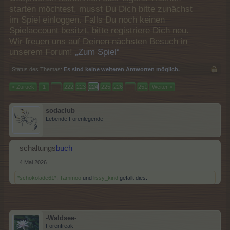
starten möchtest, musst Du Dich bitte zunächst
im Spiel einloggen. Falls Du noch keinen
Spielaccount besitzt, bitte registriere Dich neu.
Wir freuen uns auf Deinen nächsten Besuch in
unserem Forum!
„Zum Spiel“
Status des Themas:
Es sind keine weiteren Antworten möglich.
< Zurück
1
←
222
223
224
225
226
→
251
Weiter >
sodaclub
Lebende Forenlegende
schaltungs
buch
4 Mai 2026
*schokolade61*
,
Tammoo
und
lissy_kind
gefällt dies.
-Waldsee-
Forenfreak