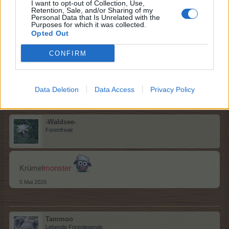
I want to opt-out of Collection, Use,
Retention, Sale, and/or Sharing of my
Tammoo
Personal Data that Is Unrelated with the
Lebende Forenlegende
Purposes for which it was collected.
Opted Out
Kuchen
krümel
CONFIRM
5 Mai 2026
lissy_kind
gefällt dies.
Data Deletion
Data Access
Privacy Policy
-Waldsee-
Forenfreak
Krümel
monster
5 Mai 2026
Tammoo
Lebende Forenlegende