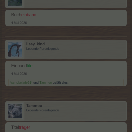
Buch
einband
4 Mai 2026
lissy_kind
Lebende Forenlegende
Einband
titel
4 Mai 2026
*schokolade61*
und
Tammoo
gefällt dies.
Tammoo
Lebende Forenlegende
Titel
träger