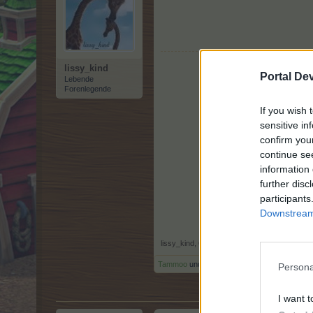
lissy_kind
Portal De
Lebende
Forenlegende
If you wish 
sensitive in
confirm you
continue se
information 
further disc
participants
Downstream 
lissy_kind
,
6 Mai 2026
Tammoo
und
*schokolade61*
gefällt dies.
Persona
I want t