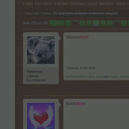
Falls Du noch keinen Spielaccount besitzt, bitt
Status des Themas:
Es sind keine weiteren Antworten möglich.
Seite 225 von 251
< Zurück
1
←
223
224
225
226
227
→
251
Meister
brief
Tammoo
,
5 Mai 2026
Tammoo
Lebende
*schokolade61*
,
lissy_kind
und
Sweet_Bubbl
Forenlegende
Brief
öffner