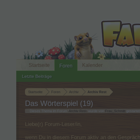
Startseite
Kalender
Foren
Letzte Beiträge
Startseite
Foren
Archiv
Archiv Rest
Das Wörterspiel (19)
Dieses Thema im Forum '
Archiv Rest
' wurde von
Frau_Schmitt
gestartet
Liebe(r) Forum-Leser/in,
wenn Du in diesem Forum aktiv an den Gespräche