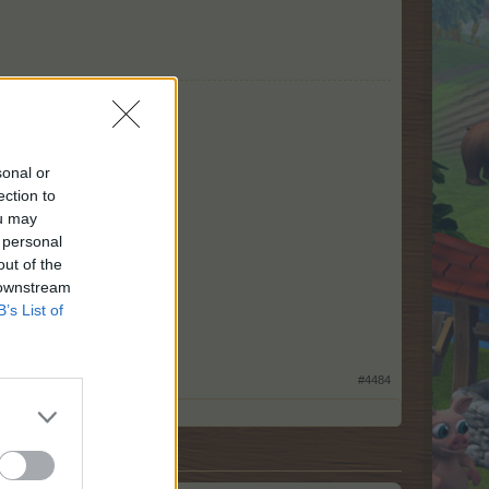
sonal or
ection to
ou may
 personal
out of the
 downstream
B’s List of
#4484