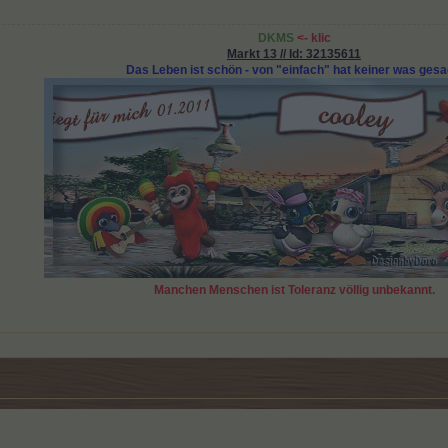
DKMS
<-
klic
Markt 13 // Id: 32135611
Das Leben ist schön - von "einfach" hat keiner was gesa
Manchen Menschen ist Toleranz völlig unbekannt.