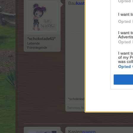
Opted 
Bau
kasten
I want t
Opted 
I want 
Advertis
*schokolade61*
Opted 
Lebende
Forenlegende
I want t
of my P
was col
Opted 
*schokolade61*
,
6 Mai 2026
Tammoo
,
lissy_kind
und
Bela486
gefällt dies.
Kasten
wagen