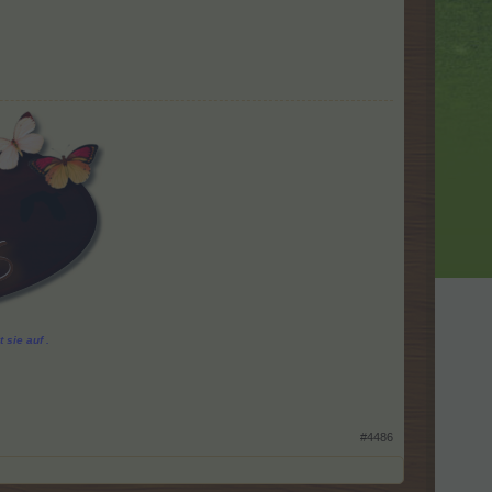
 sie auf .
#4486