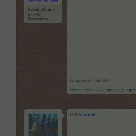
Sweet_Bubble
Lebende
Forenlegende
Sweet_Bubble
,
5 Mai 2026
Tammoo
,
*schokolade61*
und
lissy_kind
gefäl
Öffner
modell