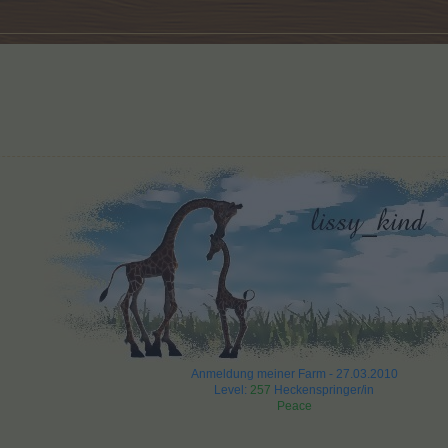
Anmeldung meiner Farm - 27.03.2010
Level:
257
Heckenspringer/in
Peace