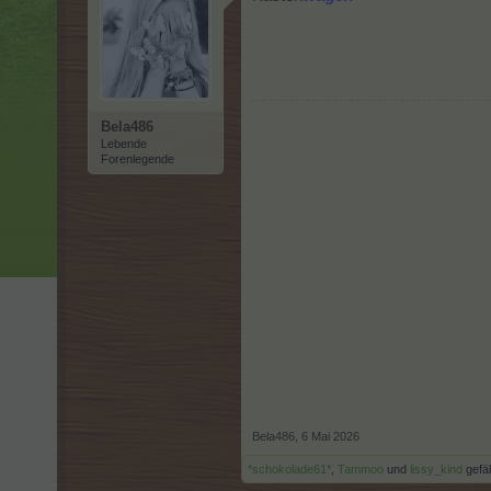
Bela486
Lebende
Forenlegende
Bela486
,
6 Mai 2026
*schokolade61*
,
Tammoo
und
lissy_kind
gefäl