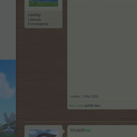
cooley
Lebende
Forenlegende
cooley
,
5 Mai 2026
lissy_kind
gefällt dies.
Modell
bau