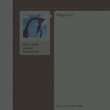
Wagen
rad
lissy_kind
Lebende
Forenlegende
lissy_kind
,
6 Mai 2026