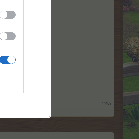
​
#4485