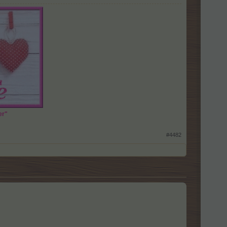
er"
#4482