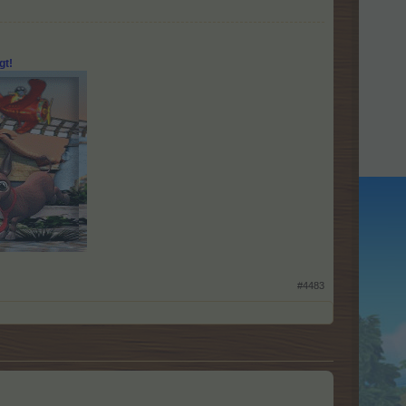
gt!
#4483