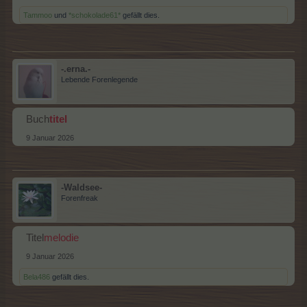
Tammoo
und
*schokolade61*
gefällt dies.
-.erna.-
Lebende Forenlegende
Buch
titel
9 Januar 2026
-Waldsee-
Forenfreak
Titel
melodie
9 Januar 2026
Bela486
gefällt dies.