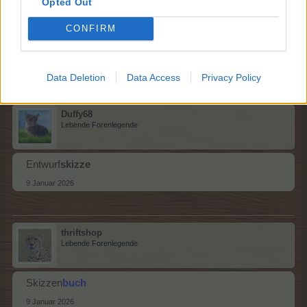
Opted Out
Forenfreak
CONFIRM
Gesetz
entwurf
9 Januar 2026
Data Deletion
Data Access
Privacy Policy
Duffy68
Lebende Forenlegende
Entwurf
skizze
9 Januar 2026
thriftshop
Lebende Forenlegende
Skizzen
buch
9 Januar 2026