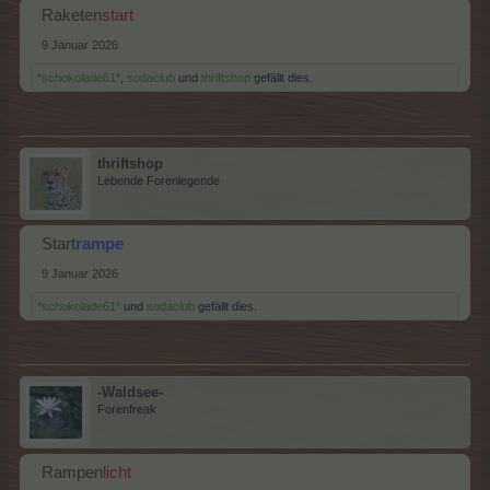
Raketen
start
9 Januar 2026
*schokolade61*
,
sodaclub
und
thriftshop
gefällt dies.
thriftshop
Lebende Forenlegende
Start
rampe
9 Januar 2026
*schokolade61*
und
sodaclub
gefällt dies.
-Waldsee-
Forenfreak
Rampen
licht