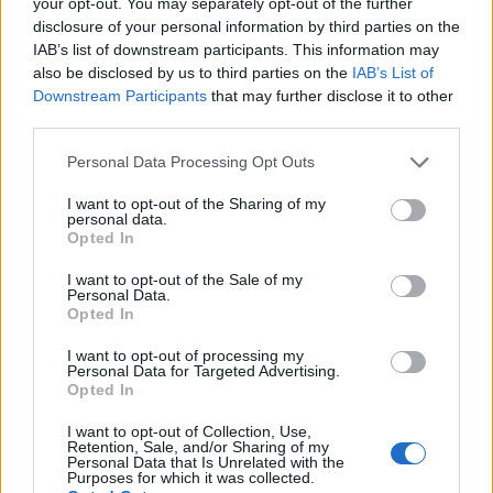
your opt-out. You may separately opt-out of the further
disclosure of your personal information by third parties on the
sodaclub
Lebende Forenlegende
IAB’s list of downstream participants. This information may
also be disclosed by us to third parties on the
IAB’s List of
Downstream Participants
that may further disclose it to other
wiesen
grund
third parties.
9 Januar 2026
Personal Data Processing Opt Outs
Tammoo
,
thriftshop
und
*schokolade61*
gefällt dies.
I want to opt-out of the Sharing of my
personal data.
Opted In
*schokolade61*
Lebende Forenlegende
I want to opt-out of the Sale of my
Personal Data.
Opted In
Grund
gesetz
I want to opt-out of processing my
9 Januar 2026
Personal Data for Targeted Advertising.
Opted In
Tammoo
und
thriftshop
gefällt dies.
I want to opt-out of Collection, Use,
Retention, Sale, and/or Sharing of my
Personal Data that Is Unrelated with the
Purposes for which it was collected.
-Waldsee-