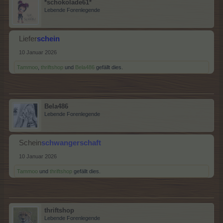
*schokolade61*
Lebende Forenlegende
Liefer
schein
10 Januar 2026
Tammoo
,
thriftshop
und
Bela486
gefällt dies.
Bela486
Lebende Forenlegende
Schein
schwangerschaft
10 Januar 2026
Tammoo
und
thriftshop
gefällt dies.
thriftshop
Lebende Forenlegende