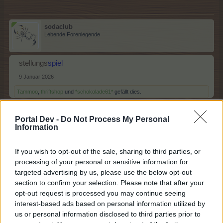
sodaclub
Lebende Forenlegende
stellungs
spiel
9 Januar 2026
Tammoo
,
thriftshop
und
*schokolade61*
gefällt dies.
Portal Dev -
Do Not Process My Personal
Information
*schokolade61*
Lebende Forenlegende
If you wish to opt-out of the sale, sharing to third parties, or
processing of your personal or sensitive information for
Spiel
wiese
targeted advertising by us, please use the below opt-out
9 Januar 2026
section to confirm your selection. Please note that after your
opt-out request is processed you may continue seeing
Tammoo
,
thriftshop
und
sodaclub
gefällt dies.
interest-based ads based on personal information utilized by
us or personal information disclosed to third parties prior to