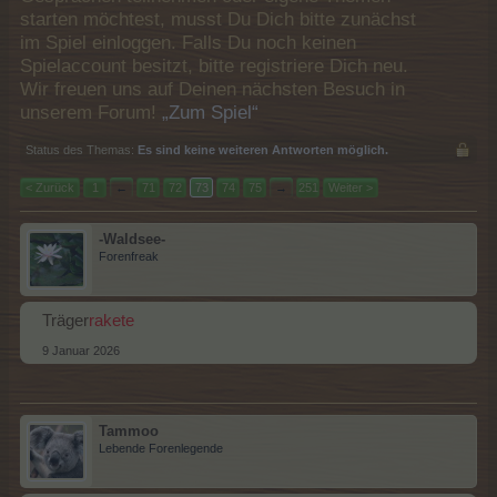
starten möchtest, musst Du Dich bitte zunächst
im Spiel einloggen. Falls Du noch keinen
Spielaccount besitzt, bitte registriere Dich neu.
Wir freuen uns auf Deinen nächsten Besuch in
unserem Forum!
„Zum Spiel“
Status des Themas:
Es sind keine weiteren Antworten möglich.
< Zurück
1
←
71
72
73
74
75
→
251
Weiter >
-Waldsee-
Forenfreak
Träger
rakete
9 Januar 2026
Tammoo
Lebende Forenlegende