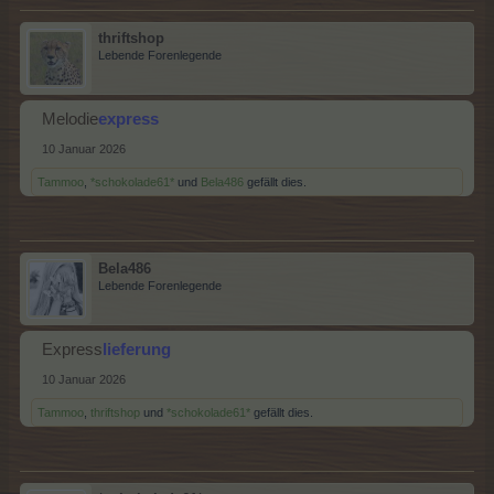
thriftshop
Lebende Forenlegende
Melodie
express
10 Januar 2026
Tammoo
,
*schokolade61*
und
Bela486
gefällt dies.
Bela486
Lebende Forenlegende
Express
lieferung
10 Januar 2026
Tammoo
,
thriftshop
und
*schokolade61*
gefällt dies.