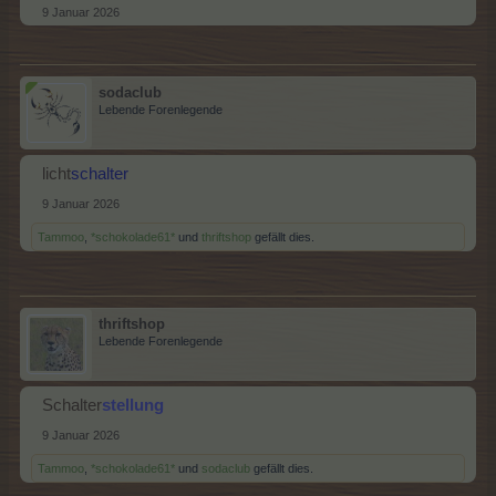
9 Januar 2026
sodaclub
Lebende Forenlegende
licht
schalter
9 Januar 2026
Tammoo
,
*schokolade61*
und
thriftshop
gefällt dies.
thriftshop
Lebende Forenlegende
Schalter
stellung
9 Januar 2026
Tammoo
,
*schokolade61*
und
sodaclub
gefällt dies.