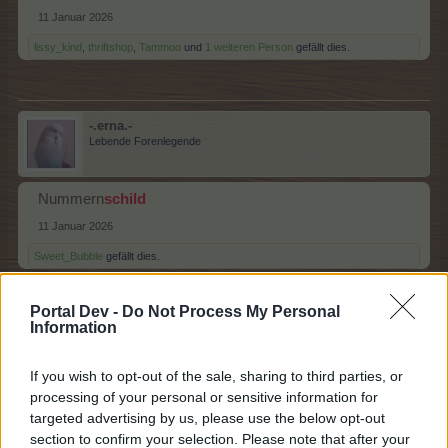
11 Januar 2026
lissy_kind
,
thriftshop
,
Tammoo
und
1 weiteren Person
gefällt dies.
-.erna.-
Lebende Forenlegende
Nummern
schild
11 Januar 2026
Sweet_Bubble
gefällt dies.
Portal Dev -
Do Not Process My Personal
Information
-Waldsee-
Forenfreak
If you wish to opt-out of the sale, sharing to third parties, or
processing of your personal or sensitive information for
Schilder
wald
targeted advertising by us, please use the below opt-out
11 Januar 2026
section to confirm your selection. Please note that after your