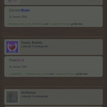
Decken
fluter
11 Januar 2026
Tammoo
,
lissy_kind
,
thriftshop
und
1 weiteren Person
gefällt dies.
Sweet_Bubble
Lebende Forenlegende
Fluter
licht
11 Januar 2026
-_pauli2000_-
,
Tammoo
,
lissy_kind
und
1 weiteren Person
gefällt dies.
thriftshop
Lebende Forenlegende