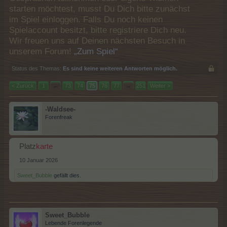
starten möchtest, musst Du Dich bitte zunächst
im Spiel einloggen. Falls Du noch keinen
Spielaccount besitzt, bitte registriere Dich neu.
Wir freuen uns auf Deinen nächsten Besuch in
unserem Forum!
„Zum Spiel“
Status des Themas:
Es sind keine weiteren Antworten möglich.
< Zurück
1
←
73
74
75
76
77
→
251
Weiter >
-Waldsee-
Forenfreak
Platz
karte
10 Januar 2026
Sweet_Bubble
gefällt dies.
Sweet_Bubble
Lebende Forenlegende