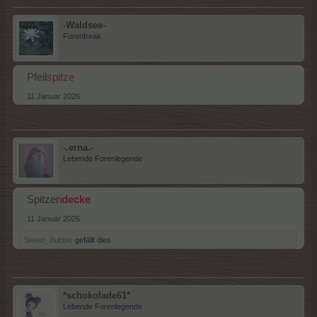
-Waldsee-
Forenfreak
Pfeil
spitze
11 Januar 2026
-.erna.-
Lebende Forenlegende
Spitzen
decke
11 Januar 2026
Sweet_Bubble
gefällt dies.
*schokolade61*
Lebende Forenlegende