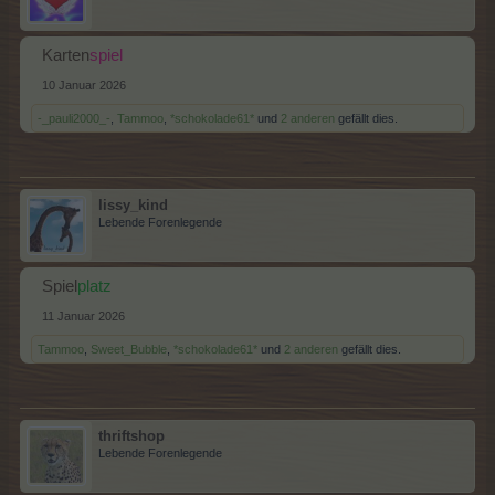
Karten
spiel
10 Januar 2026
-_pauli2000_-
,
Tammoo
,
*schokolade61*
und
2 anderen
gefällt dies.
lissy_kind
Lebende Forenlegende
Spiel
platz
11 Januar 2026
Tammoo
,
Sweet_Bubble
,
*schokolade61*
und
2 anderen
gefällt dies.
thriftshop
Lebende Forenlegende