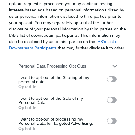
opt-out request is processed you may continue seeing
Sweet_Bubble
gefällt dies.
interest-based ads based on personal information utilized by
us or personal information disclosed to third parties prior to
your opt-out. You may separately opt-out of the further
disclosure of your personal information by third parties on the
Sweet_Bubble
Lebende Forenlegende
IAB’s list of downstream participants. This information may
also be disclosed by us to third parties on the
IAB’s List of
Downstream Participants
that may further disclose it to other
Wald
lichtung
third parties.
11 Januar 2026
Personal Data Processing Opt Outs
-_pauli2000_-
,
lissy_kind
,
*schokolade61*
und
2 anderen
gefällt dies.
I want to opt-out of the Sharing of my
personal data.
Opted In
Tammoo
Lebende Forenlegende
I want to opt-out of the Sale of my
Personal Data.
Opted In
Lichtungs
weg
I want to opt-out of processing my
11 Januar 2026
Personal Data for Targeted Advertising.
Opted In
lissy_kind
,
*schokolade61*
,
thriftshop
und
1 weiteren Person
gefällt dies.