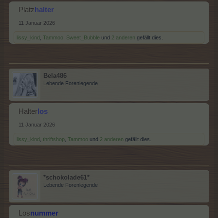
Platz
halter
11 Januar 2026
lissy_kind
,
Tammoo
,
Sweet_Bubble
und
2 anderen
gefällt dies.
Bela486
Lebende Forenlegende
Halter
los
11 Januar 2026
lissy_kind
,
thriftshop
,
Tammoo
und
2 anderen
gefällt dies.
*schokolade61*
Lebende Forenlegende
Los
nummer