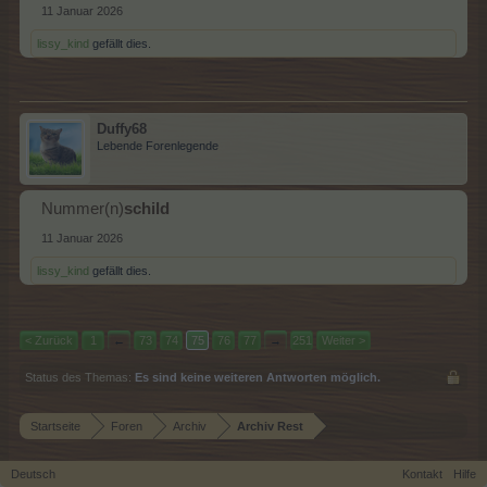
11 Januar 2026
lissy_kind
gefällt dies.
Duffy68
Lebende Forenlegende
Nummer(n)
schild
11 Januar 2026
lissy_kind
gefällt dies.
< Zurück
1
←
73
74
75
76
77
→
251
Weiter >
Status des Themas:
Es sind keine weiteren Antworten möglich.
Startseite
Foren
Archiv
Archiv Rest
Deutsch
Kontakt
Hilfe