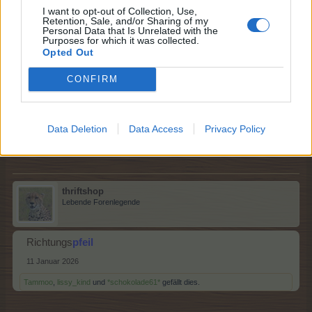
I want to opt-out of Collection, Use,
Retention, Sale, and/or Sharing of my
Personal Data that Is Unrelated with the
Purposes for which it was collected.
Sweet_Bubble
Opted Out
Lebende Forenlegende
CONFIRM
Weg
richtung
11 Januar 2026
Data Deletion
Data Access
Privacy Policy
-_pauli2000_-
,
Tammoo
,
lissy_kind
und
2 anderen
gefällt dies.
thriftshop
Lebende Forenlegende
Richtungs
pfeil
11 Januar 2026
Tammoo
,
lissy_kind
und
*schokolade61*
gefällt dies.