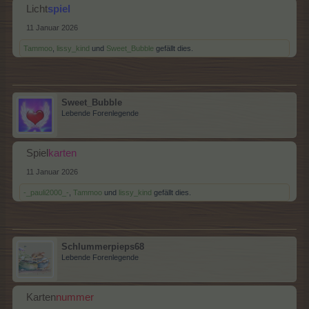
Licht
spiel
11 Januar 2026
Tammoo
,
lissy_kind
und
Sweet_Bubble
gefällt dies.
Sweet_Bubble
Lebende Forenlegende
Spiel
karten
11 Januar 2026
-_pauli2000_-
,
Tammoo
und
lissy_kind
gefällt dies.
Schlummerpieps68
Lebende Forenlegende
Karten
nummer