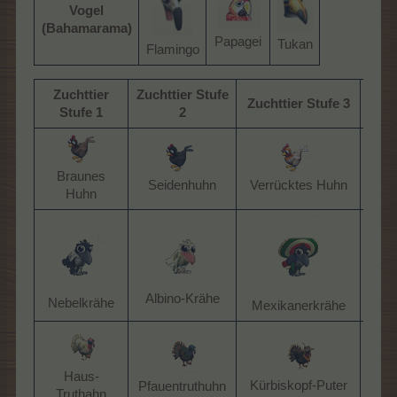
Vogel
(Bahamarama)
Papagei​
Tukan​
Flamingo​
Zuchttier
Zuchttier Stufe
Zu
Zuchttier Stufe 3
Stufe 1
2
S
Braunes
Seidenhuhn​
Verrücktes Huhn​
Sup
Huhn​
Di
Albino-Krähe​
Nebelkrähe​
K
Mexikanerkrähe​
Gr
Haus-
Kürbiskopf-Puter​
Pfauentruthuhn​
Tr
Truthahn​