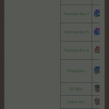
Farmstar-Box 4
P
Farmstar-Box 5
P
Farmstar-Box 6
P
P
Piñata-Box
EP-Box
Liebes-Box