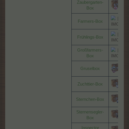
Zaubergarten-
2
Box
Farmers-Box
Frühlings-Box
Großfarmers-
Box
Gruselbox
Zuchttier-Box
Sternchen-Box
Sternensegler-
Box
Inspector