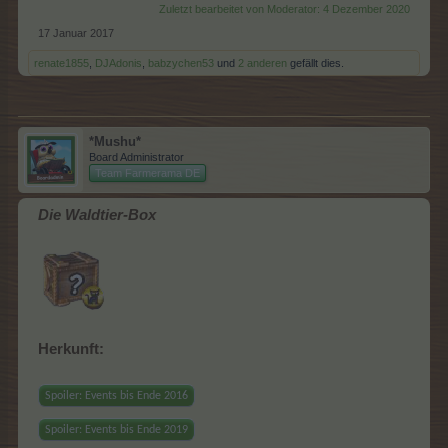
Zuletzt bearbeitet von Moderator:
4 Dezember 2020
17 Januar 2017
renate1855
,
DJAdonis
,
babzychen53
und
2 anderen
gefällt dies.
*Mushu*
Board Administrator
Team Farmerama DE
Die Waldtier-Box
Herkunft:
Spoiler:
Events bis Ende 2016
Spoiler:
Events bis Ende 2019