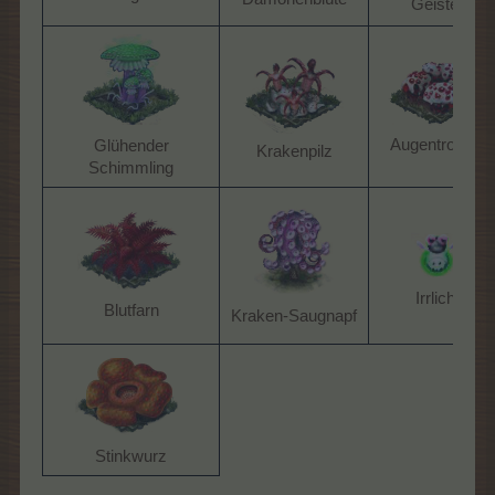
Geister​
Augentropfen​
Glühender
Krakenpilz​
Schimmling​
Irrlicht​
Blutfarn​
Kraken-Saugnapf​
Stinkwurz​