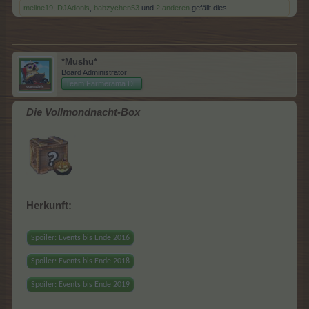
meline19
,
DJAdonis
,
babzychen53
und
2 anderen
gefällt dies.
*Mushu*
Board Administrator
Team Farmerama DE
Die Vollmondnacht-Box
Herkunft:
Spoiler:
Events bis Ende 2016
Spoiler:
Events bis Ende 2018
Spoiler:
Events bis Ende 2019