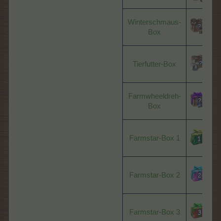
Winterschmaus-
W
Box
(2
Tierfutter-Box
Farmwheeldreh-
P
Box
Farmstar-Box 1
P
Farmstar-Box 2
P
Farmstar-Box 3
P