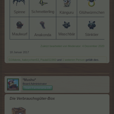
Schmetterling​
Eic
Spinne​
Känguru​
Glühwürmchen​
Maulwurf​
Waschbär​
Stinktier​
Anakonda​
Zuletzt bearbeitet von Moderator:
4 Dezember 2020
18 Januar 2017
DJAdonis
,
babzychen53
,
Paula011960
und
1 weiteren Person
gefällt dies.
*Mushu*
Board Administrator
Team Farmerama DE
Die Verbrauchsgüter-Box