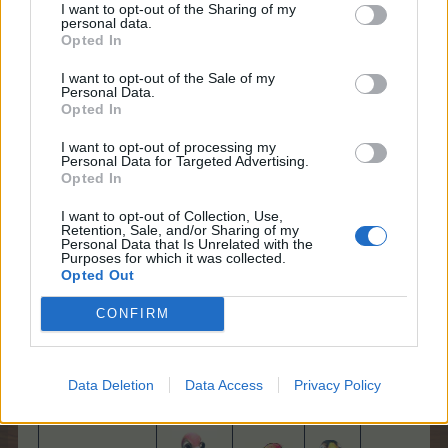
I want to opt-out of the Sharing of my
personal data.
Herkunft:
Opted In
I want to opt-out of the Sale of my
Spoiler:
Events bis Ende 2016
Personal Data.
Opted In
Spoiler:
Events bis Ende 2017
I want to opt-out of processing my
Personal Data for Targeted Advertising.
Opted In
Die Vogel-Box spendiert Dir 1 zufälligen Vogel oder 1
Zuchtvogel - bis Stufe 4
I want to opt-out of Collection, Use,
Retention, Sale, and/or Sharing of my
Personal Data that Is Unrelated with the
Purposes for which it was collected.
Vogel
Opted Out
(mit Zucht)
Huhn​
Ente​
Kuckuck​
Gans​
CONFIRM
Vogel
(Farm)
Data Deletion
Data Access
Privacy Policy
Eule​
Eisvogel​
Adler​
Hahn​