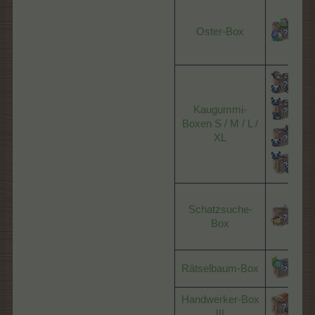
V
H
Oster-Box
-
Kaugummi-
Boxen S / M / L /
XL
Schatzsuche-
Box
P
Rätselbaum-Box
Handwerker-Box
III