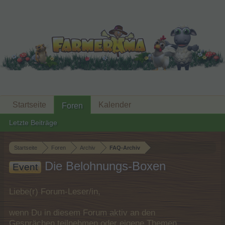
Startseite
Kalender
Foren
Letzte Beiträge
Startseite
Foren
Archiv
FAQ-Archiv
Die Belohnungs-Boxen
Event
Liebe(r) Forum-Leser/in,
wenn Du in diesem Forum aktiv an den
Gesprächen teilnehmen oder eigene Themen