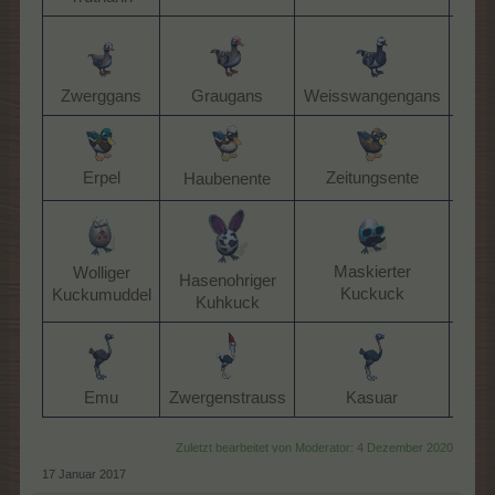
Zwerggans​
Graugans​
Weisswangengans​
Kan
Erpel​
Zeitungsente​
Haubenente​
Matr
Maskierter
Wolliger
Hasenohriger
Pu
Kuckuck​
Kuckumuddel​
Kuhkuck​
Emu​
Zwergenstrauss​
Kasuar​
Blüte
Zuletzt bearbeitet von Moderator:
4 Dezember 2020
17 Januar 2017