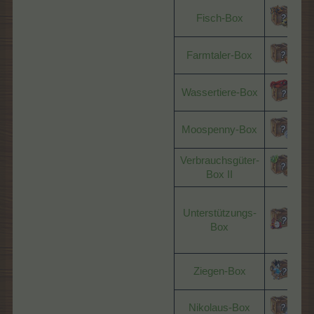
Fisch-Box
N
Farmtaler-Box
N
Wassertiere-Box
N
Moospenny-Box
N
Verbrauchsgüter-
D
Box II
Unterstützungs-
Box
Ziegen-Box
D
Nikolaus-Box
D