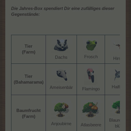
Die Jahres-Box spendiert Dir
eine zufälliges dieser
Gegenstände:
Tier
(Farm)
Frosch​
Dachs​
Hirsch​
Tier
(Bahamarama)
Haifisch​
Ameisenbär​
Flamingo​
Baumfrucht
(Farm)
Blauregen-
Anjoubirne​
Atlasbeere​
blüte​