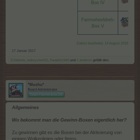
Box IV
Farmwheeldreh-
Box V
Zuletzt bearbeitet:
14 August 2018
17 Januar 2017
DJAdonis
,
babzychen53
,
Paula011960
und
2 anderen
gefällt dies.
*Mushu*
Board Administrator
Team Farmerama DE
Allgemeines
Wo bekommt man die Gewinn-Boxen eigentlich her?
Zu gewinnen gibt es die Boxen bei der Aktivierung von
einigen Wolkenlinien oder Items.