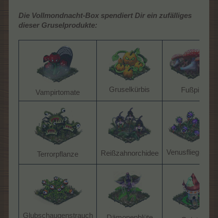
Die Vollmondnacht-Box spendiert Dir ein zufälliges
dieser Gruselprodukte:
Gruselkürbis​
Fußpilz​
Vampirtomate​
Venusfliegenfalle
Reißzahnorchidee​
Terrorpflanze​
Glubschaugenstrauch​
Dämonenblüte​