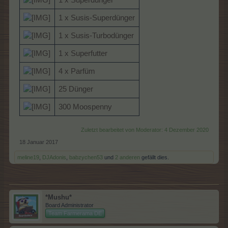
1 x Superdünger
1 x Susis-Superdünger
1 x Susis-Turbodünger
1 x Superfutter
4 x Parfüm
25 Dünger
300 Moospenny
Zuletzt bearbeitet von Moderator:
4 Dezember 2020
18 Januar 2017
meline19
,
DJAdonis
,
babzychen53
und
2 anderen
gefällt dies.
*Mushu*
Board Administrator
Team Farmerama DE