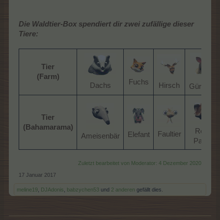
Die Waldtier-Box spendiert dir zwei zufällige dieser
Tiere:
Tier
(Farm)
Fuchs​
Hirsch​
Dachs​
Gürteltier​
Tier
(Bahamarama)
Roter
Faultier​
Elefant​
Ameisenbär​
Panda​
Zuletzt bearbeitet von Moderator:
4 Dezember 2020
17 Januar 2017
meline19
,
DJAdonis
,
babzychen53
und
2 anderen
gefällt dies.