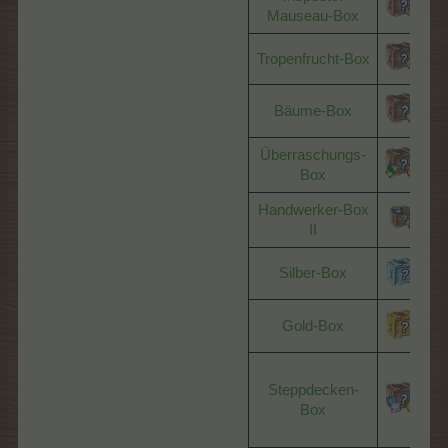
Mauseau-Box
Tropenfrucht-Box
Bäume-Box
Überraschungs-
S
Box
Handwerker-Box
II
Silber-Box
N
Gold-Box
N
v
Steppdecken-
Box