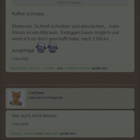
Click to expand...
Kaffee schnapp.
Moinmoin. Schnell schreiben und abschicken... mein
Forum ist ein Albtraum. Einloggen kaum möglich und
wenn ich es doch geschafft habe, nach 2 Klicks
ausgeloggt.
7 Mai 2026
Mausi1004
,
Glucky
,
.cvzbaer.
und
1 weiteren Person
gefällt dies.
.cvzbaer.
Lebende Forenlegende
hier auch nicht besser
7 Mai 2026
Glucky
,
schlomil
und
Sabberline
gefällt dies.