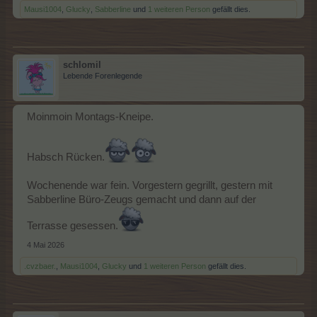
Mausi1004
,
Glucky
,
Sabberline
und
1 weiteren Person
gefällt dies.
schlomil
Lebende Forenlegende
Moinmoin Montags-Kneipe.
Habsch Rücken.
Wochenende war fein. Vorgestern gegrillt, gestern mit
Sabberline Büro-Zeugs gemacht und dann auf der
Terrasse gesessen.
4 Mai 2026
.cvzbaer.
,
Mausi1004
,
Glucky
und
1 weiteren Person
gefällt dies.