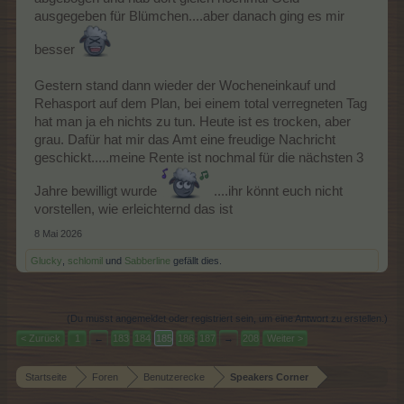
ausgegeben für Blümchen....aber danach ging es mir
besser
Gestern stand dann wieder der Wocheneinkauf und
Rehasport auf dem Plan, bei einem total verregneten Tag
hat man ja eh nichts zu tun. Heute ist es trocken, aber
grau. Dafür hat mir das Amt eine freudige Nachricht
geschickt.....meine Rente ist nochmal für die nächsten 3
Jahre bewilligt wurde
....ihr könnt euch nicht
vorstellen, wie erleichternd das ist
8 Mai 2026
Glucky
,
schlomil
und
Sabberline
gefällt dies.
(Du musst angemeldet oder registriert sein, um eine Antwort zu erstellen.)
< Zurück
1
←
183
184
185
186
187
→
208
Weiter >
Startseite
Foren
Benutzerecke
Speakers Corner