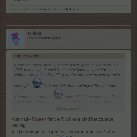
.cvzbaer.
,
Mausi1004
und
schlomil
gefällt dies.
schlomil
Lebende Forenlegende
Zitat von Glucky:
↑
Hurra hab noch einen Flug bekommen, gehe in Urlaub ab 18.5-
27.5. in den Urlaub nach Kreta mein Mann hat gemeint, so
können wir mit Schiff und Zug wieder zurück wenn kein Kerosin
mehr gibt
Hab am 12.5. einen wichtigen Termin, Kopf
Computertomographie
hatte 2003 einen gutartigen Tumor
alle 5 Jahre Kontrolle, hab schon ein bisschen Angst, Mein
Click to expand...
Mann sagt egal was ist, wir gehen in Urlaub
Alternativ-Routen für die Rückkehr sind heutzutage
wichtig.
Ich liebb-äugel mit Spanien. Da kann man zur Not mit