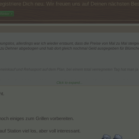
e registriere Dich neu. Wir freuen uns auf Deinen nächsten 
Weiter >
ungslos, allerdings war ich wieder erstaunt, dass die Preise von Mal zu Mal steige
t zu Dehner abgebogen und hab dort gleich nochmal Geld ausgegeben für Blümchen
inkauf und Rehasport auf dem Plan, bei einem total verregneten Tag hat man ja eh
freudige Nachricht geschickt.....meine Rente ist nochmal für die nächsten 3 Jahre 
Click to expand...
das ist
ht.
och einiges zum Grillen vorbereiten.
f Station viel los, aber voll interessant.