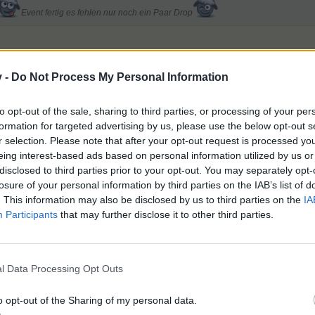
Event fertig es fehlen nur noch ein Paar Drop
 Sonne... aber es war bedeckt und nur 17 Grad.
v -
Do Not Process My Personal Information
Nuja... alle wollten was mitnehmen. Übriggeblieben ist ein Frühstück
to opt-out of the sale, sharing to third parties, or processing of your per
formation for targeted advertising by us, please use the below opt-out s
mmen... sie hatte Bauchweh. Aber mein Bruder war trotzdem da.
r selection. Please note that after your opt-out request is processed y
eing interest-based ads based on personal information utilized by us or
disclosed to third parties prior to your opt-out. You may separately opt-
 nach anfänglichen Schwierigkeiten lief es aber gut.
losure of your personal information by third parties on the IAB’s list of
. This information may also be disclosed by us to third parties on the
IA
Participants
that may further disclose it to other third parties.
l Data Processing Opt Outs
o opt-out of the Sharing of my personal data.