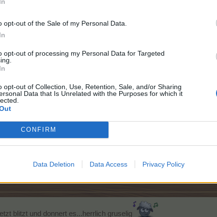
In
o opt-out of the Sale of my Personal Data.
*Don't worry, be hoppy.*
In
to opt-out of processing my Personal Data for Targeted
ing.
 Person
gefällt dies.
In
o opt-out of Collection, Use, Retention, Sale, and/or Sharing
ersonal Data that Is Unrelated with the Purposes for which it
lected.
mit meinen Kinder hat spass gemacht
Wetter war sehr sschön a
Out
CONFIRM
Data Deletion
Data Access
Privacy Policy
ren Person
gefällt dies.
zt blitzt und donnert es...herrlich gruselig