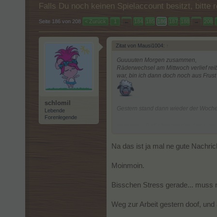
Falls Du noch keinen Spielaccount besitzt, bitt
Seite 186 von 208
< Zurück
1
←
184
185
186
187
188
→
208
Zitat von Mausi1004:
↑
Guuuuten Morgen zusammen,
Räderwechsel am Mittwoch verlief reib
war, bin ich dann doch noch aus Frus
schlomil
Gestern stand dann wieder der Wochene
Lebende
Forenlegende
aber grau. Dafür hat mir das Amt eine 
euch nicht vorstellen, wie erleichternd 
Na das ist ja mal ne gute Nachric
Moinmoin.
Bisschen Stress gerade... muss n
Weg zur Arbeit gestern doof, und au