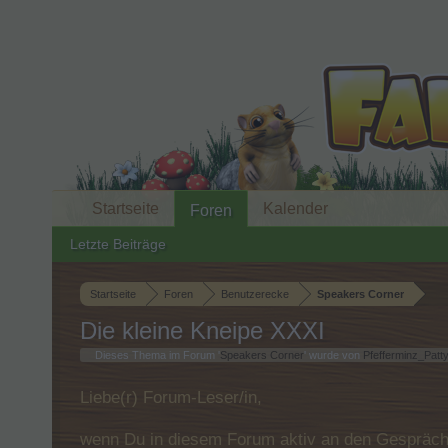
Startseite
Kalender
Foren
Letzte Beiträge
Startseite
Foren
Benutzerecke
Speakers Corner
Die kleine Kneipe XXXI
Dieses Thema im Forum '
Speakers Corner
' wurde von
Pfefferminz_Patt
Liebe(r) Forum-Leser/in,
wenn Du in diesem Forum aktiv an den Gespräche