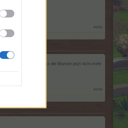
#3703
b 18.oo ein Gewitter muss die Blumen jetzt nicht mehr
#3704