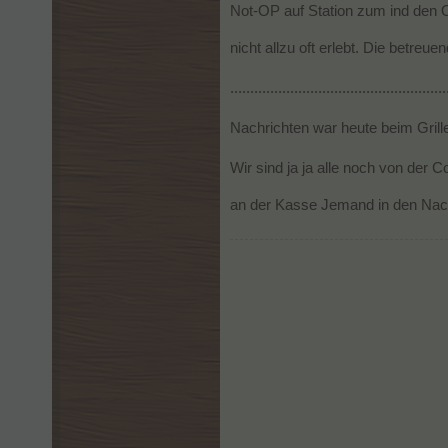
Not-OP auf Station zum ind den OP
nicht allzu oft erlebt. Die betr
......................................................
Nachrichten war heute beim Grill
Wir sind ja ja alle noch von der 
an der Kasse Jemand in den Nack