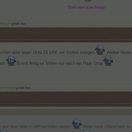
*Don't worry, be hoppy.*
 Person
gefällt dies.
chön aber teuer 1Kilo 15 SRF. wir Grillen morgen
Wetter heute
gen
Event fertig es fehlen nur noch ein Paar Drop
ren Person
gefällt dies.
aber teuer 1Kilo 15 SRF. wir Grillen morgen
Wetter heute 25Grad kann so 