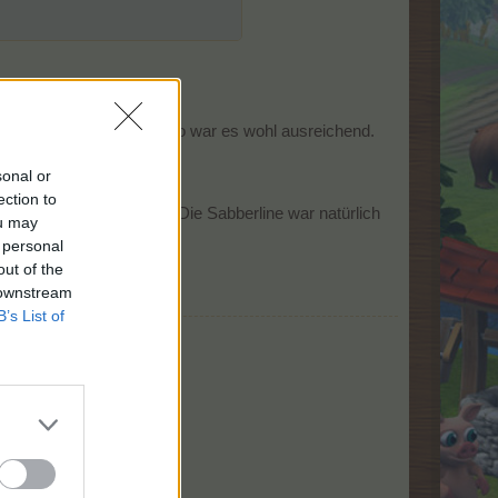
 für den Lütten.
Also war es wohl ausreichend.
sonal or
ection to
Nur das zählt für mich. Die Sabberline war natürlich
ou may
 personal
out of the
 downstream
B’s List of