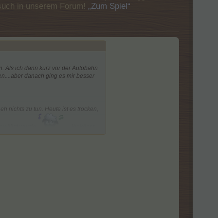
Besuch in unserem Forum!
„Zum Spiel“
n. Als ich dann kurz vor der Autobahn
....aber danach ging es mir besser
 nichts zu tun. Heute ist es trocken,
bewilligt wurde
....ihr könnt