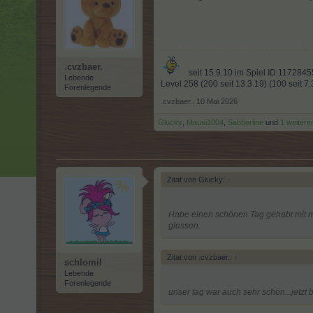
.cvzbaer.
seit 15.9.10 im Spiel ID 1172845
Lebende
Level 258 (200 seit 13.3.19).(100 seit 7
Forenlegende
.cvzbaer.
,
10 Mai 2026
Glucky
,
Mausi1004
,
Sabberline
und
1 weitere
Zitat von Glucky:
↑
Habe einen schönen Tag gehabt mit 
giessen.
Zitat von .cvzbaer.:
↑
schlomil
Lebende
Forenlegende
unser tag war auch sehr schön...jetzt bl