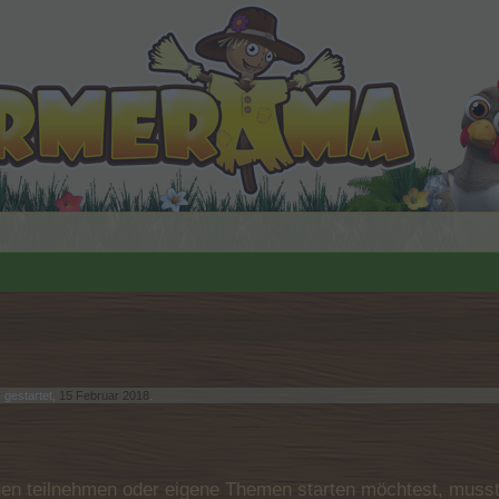
y
gestartet,
15 Februar 2018
.
n teilnehmen oder eigene Themen starten möchtest, musst D