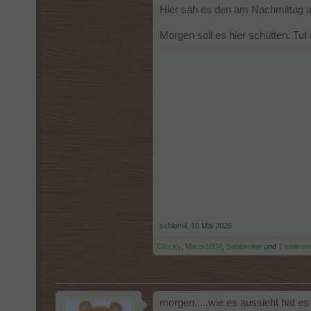
Hier sah es den am Nachmittag auc
Morgen soll es hier schütten. Tut
schlomil
,
10 Mai 2026
Glucky
,
Mausi1004
,
Sabberline
und
1 weitere
morgen.....wie es aussieht hat es