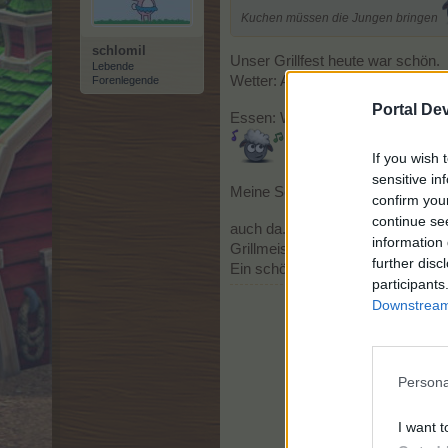
Kuchen müssen die Jungen bringen
schlomil
Unser Grillfest heute war schön.
Lebende
Wetter: Angekündigt 19 Grad und
Forenlegende
Portal De
Essen: Wer soll das alles essen? 
If you wish 
sensitive in
Meine Schwägerin ist nicht geko
confirm you
continue se
auch da.
information 
Grillmeister war dieses mal ich...
further disc
Ein schöner Tag.
participants
Downstream 
Persona
I want t