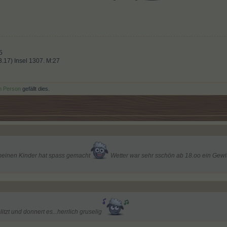
5
.3.17) Insel 1307. M:27
n Person
gefällt dies.
meinen Kinder hat spass gemacht
Wetter war sehr sschön ab 18.oo ein Gewit
itzt und donnert es...herrlich gruselig