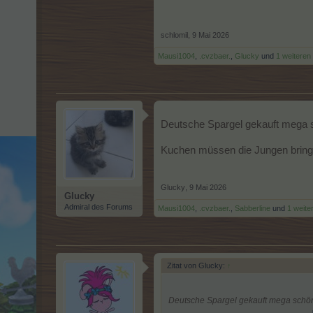
schlomil
,
9 Mai 2026
Mausi1004
,
.cvzbaer.
,
Glucky
und
1 weiteren
Deutsche Spargel gekauft mega s
Kuchen müssen die Jungen brin
Glucky
,
9 Mai 2026
Glucky
Admiral des Forums
Mausi1004
,
.cvzbaer.
,
Sabberline
und
1 weite
Zitat von Glucky:
↑
Deutsche Spargel gekauft mega schön 