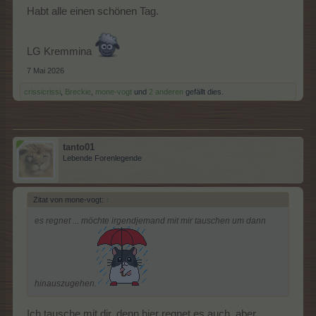
Habt alle einen schönen Tag.
LG Kremmina
7 Mai 2026
crissicrissi
,
Breckie
,
mone-vogt
und
2 anderen
gefällt dies.
tanto01
Lebende Forenlegende
Zitat von mone-vogt:
↑
es regnet ... möchte irgendjemand mit mir tauschen um dann
hinauszugehen.
Ich tausche mit dir, denn hier regnet es auch, aber