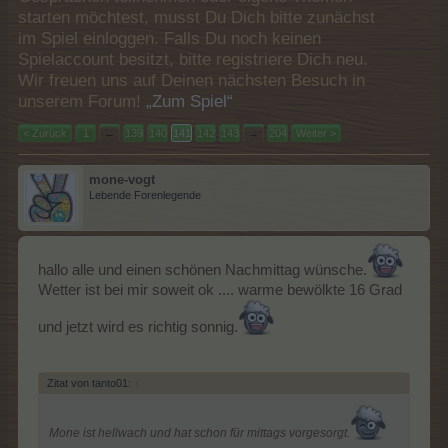
starten möchtest, musst Du Dich bitte zunächst
im Spiel einloggen. Falls Du noch keinen
Spielaccount besitzt, bitte registriere Dich neu.
Wir freuen uns auf Deinen nächsten Besuch in
unserem Forum!
„Zum Spiel“
< Zurück
1
←
139
140
141
142
143
→
204
Weiter >
mone-vogt
Lebende Forenlegende
hallo alle und einen schönen Nachmittag wünsche.
Wetter ist bei mir soweit ok .... warme bewölkte 16 Grad
und jetzt wird es richtig sonnig.
Zitat von tanto01:
↑
Mone ist hellwach und hat schon für mittags vorgesorgt.