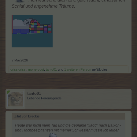
. Ich wünsche allen eine gute Nacht, erholsamen
Schlaf und angenehme Träume.
7 Mai 2026
crissicrissi
,
mone-vogt
,
tanto01
und
1 weiteren Person
gefällt dies.
tanto01
Lebende Forenlegende
Zitat von Breckie:
↑
Heute war nicht mein Tag und die geplante "Jagd" nach Balkon-
und Hochbeetpflanzen mit meiner Schwester musste ich leider