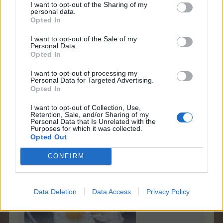
Edit:
Nach 2 Std. war ich wieder zu Hause. Warum kann
I want to opt-out of the Sharing of my
personal data.
Opted In
das nicht immer so sein?
Zuletzt bearbeitet:
7 Mai 2026
I want to opt-out of the Sale of my
7 Mai 2026
Personal Data.
Opted In
crissicrissi
,
Breckie
,
mone-vogt
und
1 weiteren Person
gefällt dies.
I want to opt-out of processing my
Personal Data for Targeted Advertising.
Opted In
FarmCarl03
Allwissendes Orakel
I want to opt-out of Collection, Use,
Retention, Sale, and/or Sharing of my
Personal Data that Is Unrelated with the
Purposes for which it was collected.
Opted Out
CONFIRM
Zitat von mone-vogt:
↑
Data Deletion
Data Access
Privacy Policy