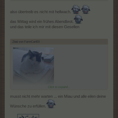
also übertreib es nicht mit hellwach.
das Mittag wird ein frühes Abendbrot.
und das teile ich mir mit diesen Gesellen
Zitat von FarmCarl03:
↑
Click to expand...
Flecki wartet schon geduldig auf das Geräusch der sich
musst nicht mehr warten ... ein Miau und alle eilen deine
öffnenden Kühli-Tür ...
Wünsche zu erfüllen.