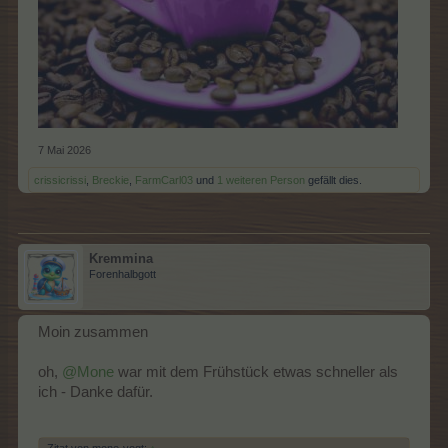
7 Mai 2026
crissicrissi
,
Breckie
,
FarmCarl03
und
1 weiteren Person
gefällt dies.
Kremmina
Forenhalbgott
Moin zusammen
oh,
@Mone
war mit dem Frühstück etwas schneller als
ich - Danke dafür.
Zitat von mone-vogt:
↑