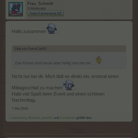
Frau_Schmitt
S-Moderator
Team Farmerama DE
Hallo zusammen
.
Zitat von FarmCarl03:
↑
Das Forum zickt heute aber heftig rum bei mir ...
Nicht nur bei dir. Mich lädt es direkt ein, erstmal einen
Mittagsschlaf zu machen
.
Habt viel Spaß beim Event und einen schönen
Nachmittag.
7 Mai 2026
crissicrissi
,
Breckie
,
tanto01
und
2 anderen
gefällt dies.