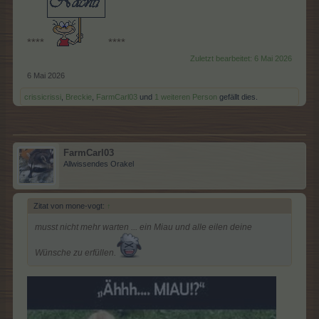
****
****
Zuletzt bearbeitet:
6 Mai 2026
6 Mai 2026
crissicrissi
,
Breckie
,
FarmCarl03
und
1 weiteren Person
gefällt dies.
FarmCarl03
Allwissendes Orakel
Zitat von mone-vogt:
↑
musst nicht mehr warten ... ein Miau und alle eilen deine
Wünsche zu erfüllen.