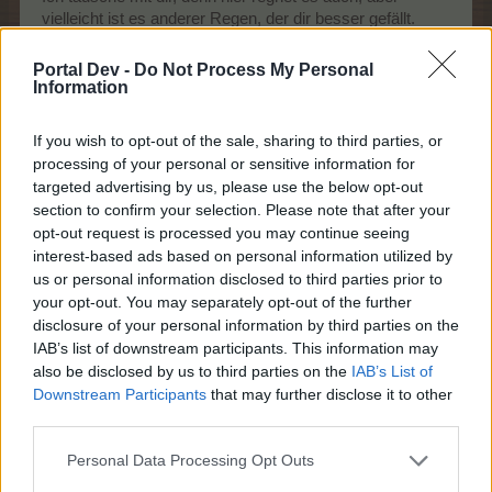
vielleicht ist es anderer Regen, der dir besser gefällt.
Portal Dev -
Do Not Process My Personal
Information
Nun schnappe ich mir noch ein Spiegelei, dann kann ich
If you wish to opt-out of the sale, sharing to third parties, or
gestärkt los, Danke Mone.
processing of your personal or sensitive information for
targeted advertising by us, please use the below opt-out
Vielen Dank
@Mone
und
@Kremmina
für's Daumen
section to confirm your selection. Please note that after your
drücken, wenn es so läuft wie am Dienstag, wäre ich
opt-out request is processed you may continue seeing
schon zufrieden.
interest-based ads based on personal information utilized by
us or personal information disclosed to third parties prior to
your opt-out. You may separately opt-out of the further
Zitat von Kremmina:
↑
disclosure of your personal information by third parties on the
Ich jedenfalls nicht, muss heute aber auch raus und hoffe, dass
IAB’s list of downstream participants. This information may
es bei mir trocken bleibt.
also be disclosed by us to third parties on the
IAB’s List of
Downstream Participants
that may further disclose it to other
Hoffentlich hast du wenigstens Glück, ohne Regen zum
third parties.
Ziel zu kommen.
Personal Data Processing Opt Outs