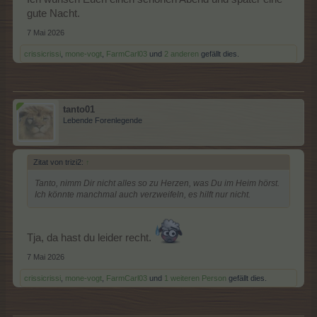
gute Nacht.
7 Mai 2026
crissicrissi
,
mone-vogt
,
FarmCarl03
und
2 anderen
gefällt dies.
tanto01
Lebende Forenlegende
Zitat von trizi2:
↑
Tanto, nimm Dir nicht alles so zu Herzen, was Du im Heim hörst.
Ich könnte manchmal auch verzweifeln, es hilft nur nicht.
Tja, da hast du leider recht.
7 Mai 2026
crissicrissi
,
mone-vogt
,
FarmCarl03
und
1 weiteren Person
gefällt dies.