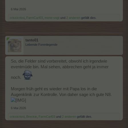
6 Mai 2026
crissicrissi
,
FarmCarl03
,
mone-vogt
und
2 anderen
gefällt dies.
tanto01
Lebende Forenlegende
So, die Felder sind vorbereitet, obwohl ich irgendwie
eventmüde bin. Mal sehen, abbrechen geht ja immer
noch.
Morgen früh geht es wieder mit Papa los in die
Augenklinik zur Kontrolle. Von daher sage ich gute N8.
6 Mai 2026
crissicrissi
,
Breckie
,
FarmCarl03
und
2 anderen
gefällt dies.