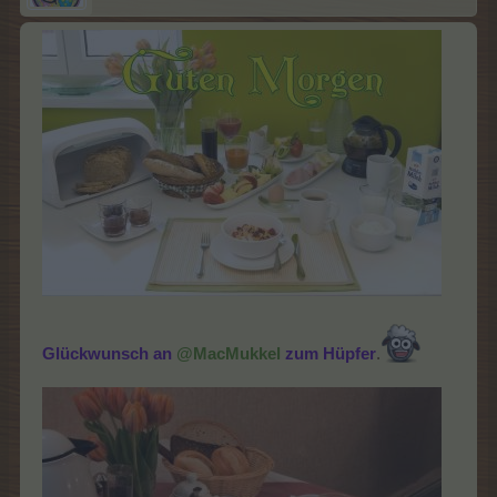
Glückwunsch an
@MacMukkel
zum Hüpfer
.