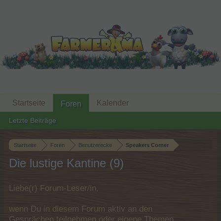
Startseite
Kalender
Foren
Letzte Beiträge
Startseite
Foren
Benutzerecke
Speakers Corner
Die lustige Kantine (9)
Liebe(r) Forum-Leser/in,
wenn Du in diesem Forum aktiv an den
Gesprächen teilnehmen oder eigene Themen