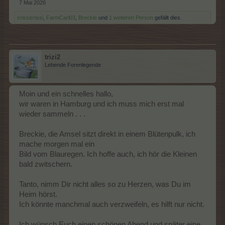
7 Mai 2026
crissicrissi
,
FarmCarl03
,
Breckie
und
1 weiteren Person
gefällt dies.
trizi2
Lebende Forenlegende
Moin und ein schnelles hallo,
wir waren in Hamburg und ich muss mich erst mal
wieder sammeln . . .
Breckie, die Amsel sitzt direkt in einem Blütenpulk, ich
mache morgen mal ein
Bild vom Blauregen. Ich hoffe auch, ich hör die Kleinen
bald zwitschern.
Tanto, nimm Dir nicht alles so zu Herzen, was Du im
Heim hörst.
Ich könnte manchmal auch verzweifeln, es hilft nur nicht.
Ich wünsch Euch einen schönen Abend und später eine