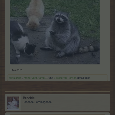
6 Mai 2026
crissicrissi
,
mone-vogt
,
tanto01
und
1 weiteren Person
gefällt dies.
Breckie
Lebende Forenlegende