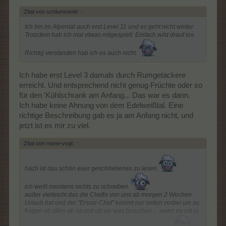
Zitat von schlummerle:
↑
Ich bin im Alpental auch erst Level 11 und es geht nicht weiter.
Trotzdem hab ich mal etwas mitgespielt. Einfach wild drauf los.
Richtig verstanden hab ich es auch nicht.
Ich habe erst Level 3 damals durch Rumgetackere
erreicht. Und entsprechend nicht genug Früchte oder so
für den 'Kühlschrank am Anfang... Das war es dann.
Ich habe keine Ahnung von dem Edelweißtal. Eine
richtige Beschreibung gab es ja am Anfang nicht, und
jetzt ist es mir zu viel.
Zitat von mone-vogt:
↑
hach ist das schön euer geschriebenes zu lesen.
ich weiß meistens nichts zu schreiben.
außer vielleicht das die Chefin von uns ab morgen 2 Wochen
Urlaub hat und der "Ersatz-Chef" kommt nur selten vorbei um zu
fragen ob alles ok ist und ob wir was brauchen ... wenn es mit ja