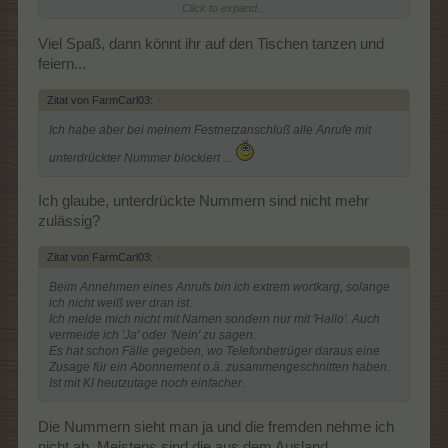
und nein beantwortet wird zieht er wieder von dannen.
Click to expand...
Viel Spaß, dann könnt ihr auf den Tischen tanzen und
feiern...
Zitat von FarmCarl03:
↑
Ich habe aber bei meinem Festnetzanschluß alle Anrufe mit
unterdrückter Nummer blockiert ...
Ich glaube, unterdrückte Nummern sind nicht mehr
zulässig?
Zitat von FarmCarl03:
↑
Beim Annehmen eines Anrufs bin ich extrem wortkarg, solange
ich nicht weiß wer dran ist.
Ich melde mich nicht mit Namen sondern nur mit 'Hallo'. Auch
vermeide ich 'Ja' oder 'Nein' zu sagen.
Es hat schon Fälle gegeben, wo Telefonbetrüger daraus eine
Zusage für ein Abonnement o.ä. zusammengeschnitten haben.
Ist mit KI heutzutage noch einfacher.
Die Nummern sieht man ja und die fremden nehme ich
nicht ab. Meistens sind die aus dem Ausland.