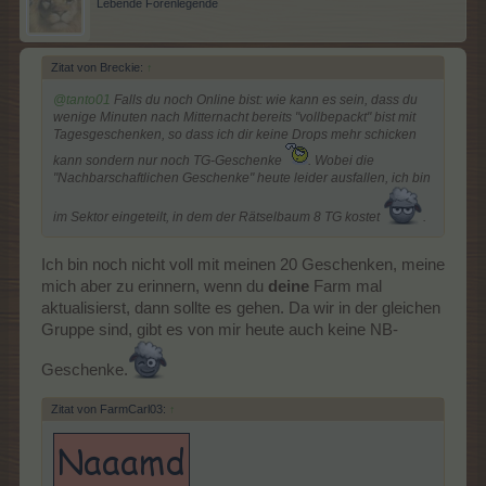
Lebende Forenlegende
Zitat von Breckie:
↑
@tanto01
Falls du noch Online bist: wie kann es sein, dass du
wenige Minuten nach Mitternacht bereits "vollbepackt" bist mit
Tagesgeschenken, so dass ich dir keine Drops mehr schicken
kann sondern nur noch TG-Geschenke
. Wobei die
"Nachbarschaftlichen Geschenke" heute leider ausfallen, ich bin
im Sektor eingeteilt, in dem der Rätselbaum 8 TG kostet
.
Ich bin noch nicht voll mit meinen 20 Geschenken, meine
mich aber zu erinnern, wenn du
deine
Farm mal
aktualisierst, dann sollte es gehen. Da wir in der gleichen
Gruppe sind, gibt es von mir heute auch keine NB-
Geschenke.
Zitat von FarmCarl03:
↑