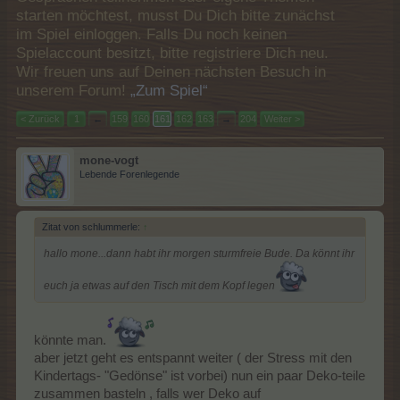
starten möchtest, musst Du Dich bitte zunächst
im Spiel einloggen. Falls Du noch keinen
Spielaccount besitzt, bitte registriere Dich neu.
Wir freuen uns auf Deinen nächsten Besuch in
unserem Forum!
„Zum Spiel“
< Zurück
1
←
159
160
161
162
163
→
204
Weiter >
mone-vogt
Lebende Forenlegende
Zitat von schlummerle:
↑
hallo mone...dann habt ihr morgen sturmfreie Bude. Da könnt ihr
euch ja etwas auf den Tisch mit dem Kopf legen
könnte man.
aber jetzt geht es entspannt weiter ( der Stress mit den
Kindertags- "Gedönse" ist vorbei) nun ein paar Deko-teile
zusammen basteln , falls wer Deko auf