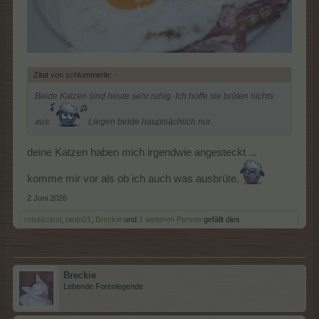
Zitat von schlummerle:
↑
Beide Katzen sind heute sehr ruhig. Ich hoffe sie brüten nichts
aus
Liegen beide hauptsächlich nur.
deine Katzen haben mich irgendwie angesteckt ...
komme mir vor als ob ich auch was ausbrüte.
2 Juni 2026
crissicrissi
,
tanto01
,
Breckie
und
1 weiteren Person
gefällt dies.
Breckie
Lebende Forenlegende