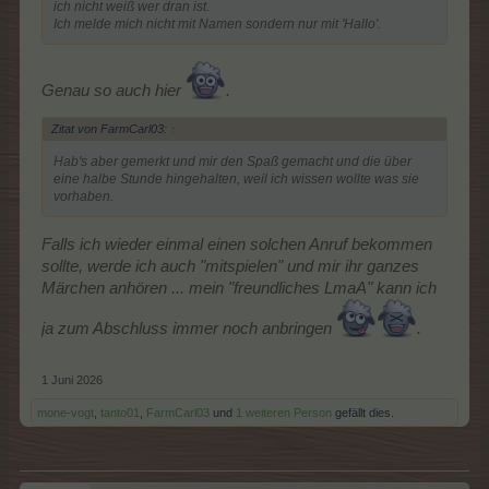
ich nicht weiß wer dran ist.
Ich melde mich nicht mit Namen sondern nur mit 'Hallo'.
Genau so auch hier
.
Zitat von FarmCarl03:
↑
Hab's aber gemerkt und mir den Spaß gemacht und die über
eine halbe Stunde hingehalten, weil ich wissen wollte was sie
vorhaben.
Falls ich wieder einmal einen solchen Anruf bekommen
sollte, werde ich auch "mitspielen" und mir ihr ganzes
Märchen anhören ... mein "freundliches LmaA" kann ich
ja zum Abschluss immer noch anbringen
.
1 Juni 2026
mone-vogt
,
tanto01
,
FarmCarl03
und
1 weiteren Person
gefällt dies.