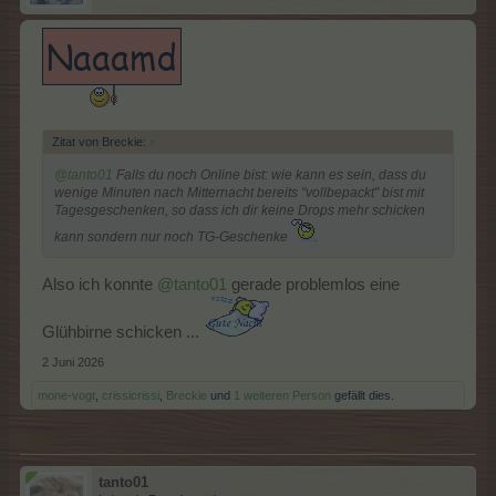
Zitat von Breckie:
↑
@tanto01
Falls du noch Online bist: wie kann es sein, dass du
wenige Minuten nach Mitternacht bereits "vollbepackt" bist mit
Tagesgeschenken, so dass ich dir keine Drops mehr schicken
kann sondern nur noch TG-Geschenke
.
Also ich konnte
@tanto01
gerade problemlos eine
Glühbirne schicken ...
2 Juni 2026
mone-vogt
,
crissicrissi
,
Breckie
und
1 weiteren Person
gefällt dies.
tanto01