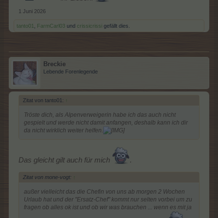
1 Juni 2026
tanto01
,
FarmCarl03
und
crissicrissi
gefällt dies.
Breckie
Lebende Forenlegende
Zitat von tanto01:
↑
Tröste dich, als Alpenverweigerin habe ich das auch nicht
gespielt und werde nicht damit anfangen, deshalb kann ich dir
da nicht wirklich weiter helfen.
Das gleicht gilt auch für mich
.
Zitat von mone-vogt:
↑
außer vielleicht das die Chefin von uns ab morgen 2 Wochen
Urlaub hat und der "Ersatz-Chef" kommt nur selten vorbei um zu
fragen ob alles ok ist und ob wir was brauchen ... wenn es mit ja