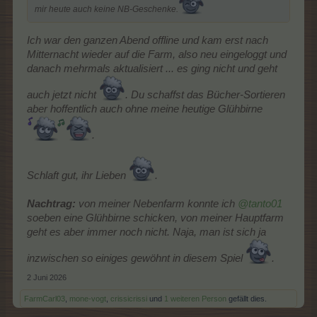
mir heute auch keine NB-Geschenke.
Ich war den ganzen Abend offline und kam erst nach
Mitternacht wieder auf die Farm, also neu eingeloggt und
danach mehrmals aktualisiert ... es ging nicht und geht
auch jetzt nicht
. Du schaffst das Bücher-Sortieren
aber hoffentlich auch ohne meine heutige Glühbirne
.
Schlaft gut, ihr Lieben
.
Nachtrag:
von meiner Nebenfarm konnte ich
@tanto01
soeben eine Glühbirne schicken, von meiner Hauptfarm
geht es aber immer noch nicht. Naja, man ist sich ja
inzwischen so einiges gewöhnt in diesem Spiel
.
2 Juni 2026
FarmCarl03
,
mone-vogt
,
crissicrissi
und
1 weiteren Person
gefällt dies.