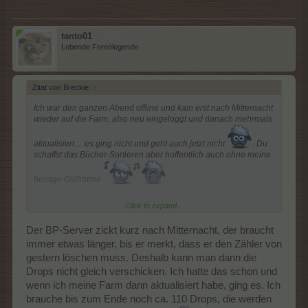
tanto01
Lebende Forenlegende
Zitat von Breckie:
↑
Ich war den ganzen Abend offline und kam erst nach Mitternacht
wieder auf die Farm, also neu eingeloggt und danach mehrmals
aktualisiert ... es ging nicht und geht auch jetzt nicht
. Du
schaffst das Bücher-Sortieren aber hoffentlich auch ohne meine
heutige Glühbirne
.
Click to expand...
Schlaft gut, ihr Lieben
.
Der BP-Server zickt kurz nach Mitternacht, der braucht
immer etwas länger, bis er merkt, dass er den Zähler von
gestern löschen muss. Deshalb kann man dann die
Drops nicht gleich verschicken. Ich hatte das schon und
wenn ich meine Farm dann aktualisiert habe, ging es. Ich
brauche bis zum Ende noch ca. 110 Drops, die werden