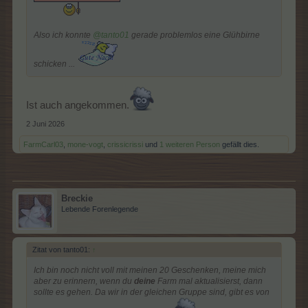
Also ich konnte
@tanto01
gerade problemlos eine Glühbirne
schicken ...
Ist auch angekommen.
2 Juni 2026
FarmCarl03
,
mone-vogt
,
crissicrissi
und
1 weiteren Person
gefällt dies.
Breckie
Lebende Forenlegende
Zitat von tanto01:
↑
Ich bin noch nicht voll mit meinen 20 Geschenken, meine mich
aber zu erinnern, wenn du
deine
Farm mal aktualisierst, dann
sollte es gehen. Da wir in der gleichen Gruppe sind, gibt es von