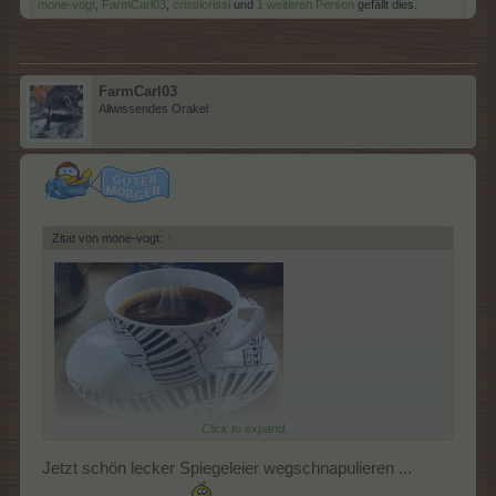
mone-vogt
,
FarmCarl03
,
crissicrissi
und
1 weiteren Person
gefällt dies.
FarmCarl03
Allwissendes Orakel
Zitat von mone-vogt:
↑
Click to expand...
Jetzt schön lecker Spiegeleier wegschnapulieren ...