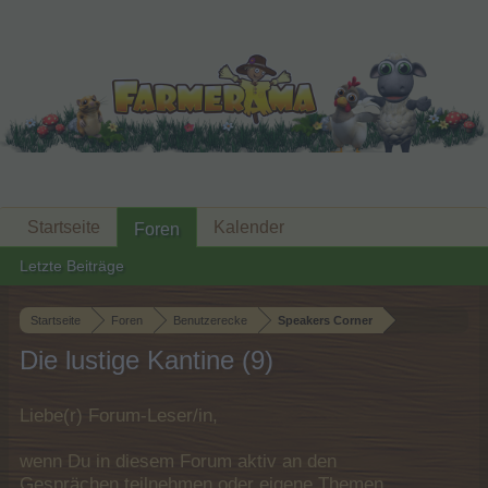
Startseite
Kalender
Foren
Letzte Beiträge
Startseite
Foren
Benutzerecke
Speakers Corner
Die lustige Kantine (9)
Liebe(r) Forum-Leser/in,
wenn Du in diesem Forum aktiv an den
Gesprächen teilnehmen oder eigene Themen