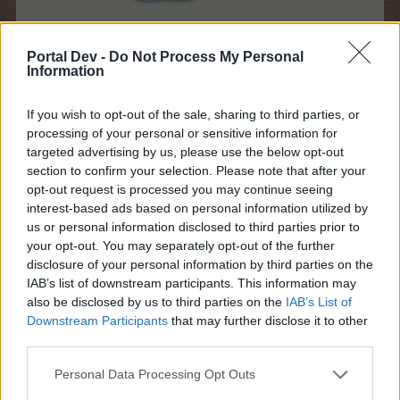
1 Juni 2026
Portal Dev -
Do Not Process My Personal
mone-vogt
,
Breckie
,
crissicrissi
und
2 anderen
gefällt dies.
Information
If you wish to opt-out of the sale, sharing to third parties, or
processing of your personal or sensitive information for
Breckie
targeted advertising by us, please use the below opt-out
Lebende Forenlegende
section to confirm your selection. Please note that after your
opt-out request is processed you may continue seeing
@tanto01
Falls du noch Online bist: wie kann es sein,
interest-based ads based on personal information utilized by
dass du wenige Minuten nach Mitternacht bereits
us or personal information disclosed to third parties prior to
"vollbepackt" bist mit Tagesgeschenken, so dass ich dir
your opt-out. You may separately opt-out of the further
keine Drops mehr schicken kann sondern nur noch TG-
disclosure of your personal information by third parties on the
Geschenke
. Wobei die "Nachbarschaftlichen
IAB’s list of downstream participants. This information may
Geschenke" heute leider ausfallen, ich bin im Sektor
also be disclosed by us to third parties on the
IAB’s List of
Downstream Participants
that may further disclose it to other
eingeteilt, in dem der Rätselbaum 8 TG kostet
.
third parties.
Ich verschwinde nun allmählich in Richtung
Personal Data Processing Opt Outs
Schlafzimmer und wünsche allen eine gute Nacht,