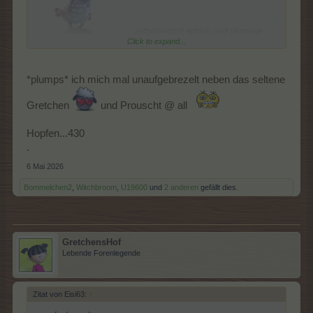
aufgebretzelt schieb und plumose
Click to expand...
*plumps* ich mich mal unaufgebrezelt neben das seltene
Gretchen
und Prouscht @ all
Hopfen...430
stösschen
.
6 Mai 2026
Bommelchen2
,
Witchbroom
,
U19600
und
2 anderen
gefällt dies.
GretchensHof
Lebende Forenlegende
Zitat von Eisi63:
↑