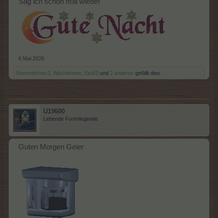
Sag ich schon mal wieder
6 Mai 2026
Bommelchen2
,
Witchbroom
,
Eisi63
und
2 anderen
gefällt dies.
U19600
Lebende Forenlegende
Guten Morgen Geier