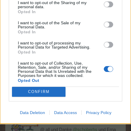
I want to opt-out of the Sharing of my
personal data.
Opted In
I want to opt-out of the Sale of my
Wolkenreihe "Fabelhafte Fitness-Farm"
Personal Data.
Opted In
alle 32:00h
4.000x Farmlevel EP
I want to opt-out of processing my
Personal Data for Targeted Advertising.
300% mehr EP/TEP auf Alles + Zucht
Opted In
+1 mehr Ertrag auf Getreide (Farmfelder) für 4h
+1 mehr Ertrag auf Blumen (Farmfelder) für 2h
I want to opt-out of Collection, Use,
Retention, Sale, and/or Sharing of my
6 Mai 2026
Personal Data that Is Unrelated with the
Purposes for which it was collected.
Bommelchen2
,
Witchbroom
,
U19600
und
2 anderen
gefällt dies.
Opted Out
CONFIRM
Eisi63
Lebende Forenlegende
Data Deletion
Data Access
Privacy Policy
@ all und Danke
@schoberhs
und Erna