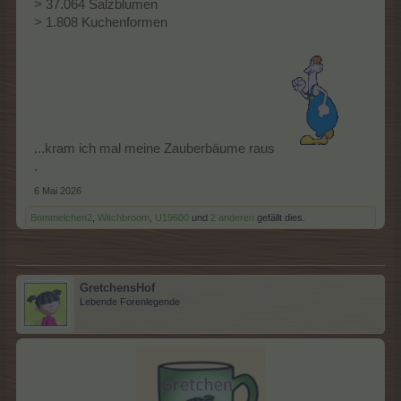
> 37.064 Salzblumen
> 1.808 Kuchenformen
...kram ich mal meine Zauberbäume raus
.
6 Mai 2026
Bommelchen2
,
Witchbroom
,
U19600
und
2 anderen
gefällt dies.
GretchensHof
Lebende Forenlegende