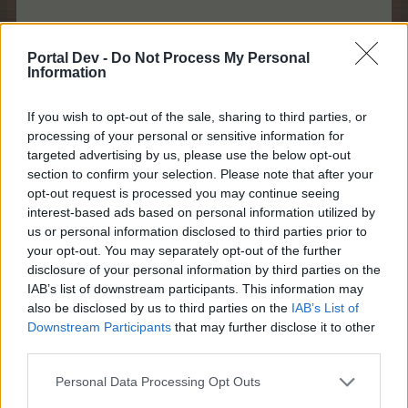
Portal Dev -
Do Not Process My Personal
Information
Zwiebel-Quiche
für
Berta:
656x Salzblumen
+ 32x Kuchenformen
If you wish to opt-out of the sale, sharing to third parties, or
Trüffel (1 Fortschritt)
und
Berta (2 Fortschritte)
haben
processing of your personal or sensitive information for
unterschiedliche Zeitfenster zum bespaßen und
targeted advertising by us, please use the below opt-out
somit auch unterschiedliche Gewinne.
section to confirm your selection. Please note that after your
opt-out request is processed you may continue seeing
113 Stufen braucht man für alles und 100 würden bis zur
interest-based ads based on personal information utilized by
Wolke.
us or personal information disclosed to third parties prior to
your opt-out. You may separately opt-out of the further
Benötigte Mengen für alles:
disclosure of your personal information by third parties on the
113 x 328 Salzblumen = 37.064
IAB’s list of downstream participants. This information may
113 x 16 Kuchenformen = 1.808
also be disclosed by us to third parties on the
IAB’s List of
Downstream Participants
that may further disclose it to other
Nimmt man Trüffel braucht man 113 Apfelkuchen zum
third parties.
bespaßen.
Für Berta werden 56 Zwiebel-Quiche + 1 Apfelkuchen
Personal Data Processing Opt Outs
benötigt.
TP Menge und Dropse sind bei beiden gleich.