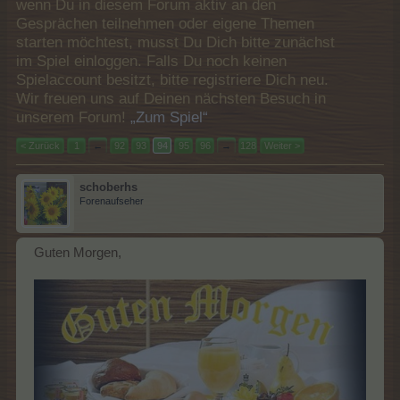
wenn Du in diesem Forum aktiv an den
Gesprächen teilnehmen oder eigene Themen
starten möchtest, musst Du Dich bitte zunächst
im Spiel einloggen. Falls Du noch keinen
Spielaccount besitzt, bitte registriere Dich neu.
Wir freuen uns auf Deinen nächsten Besuch in
unserem Forum!
„Zum Spiel“
< Zurück
1
←
92
93
94
95
96
→
128
Weiter >
schoberhs
Forenaufseher
Guten Morgen,