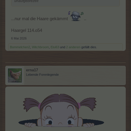
unaufgebrezelt
...nur mal die Haare gekämmt
..
Haargel 114.o54
6 Mai 2026
Bommelchen2
,
Witchbroom
,
Eisi63
und
2 anderen
gefällt dies.
erna17
Lebende Forenlegende