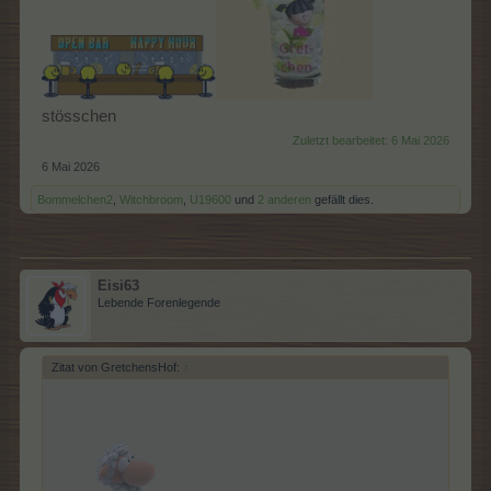
stösschen
Zuletzt bearbeitet:
6 Mai 2026
6 Mai 2026
Bommelchen2
,
Witchbroom
,
U19600
und
2 anderen
gefällt dies.
Eisi63
Lebende Forenlegende
Zitat von GretchensHof:
↑