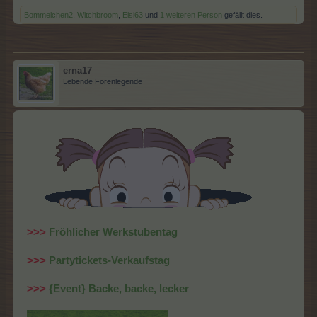
Bommelchen2
,
Witchbroom
,
Eisi63
und
1 weiteren Person
gefällt dies.
erna17
Lebende Forenlegende
>>>
Fröhlicher Werkstubentag
>>>
Partytickets-Verkaufstag
>>>
{Event} Backe, backe, lecker