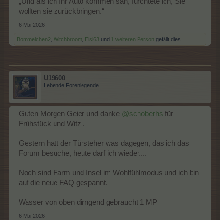
„Und als ich Ihr Auto kommen sah, fürchtete ich, Sie
wollten sie zurückbringen.“
6 Mai 2026
Bommelchen2
,
Witchbroom
,
Eisi63
und
1 weiteren Person
gefällt dies.
U19600
Lebende Forenlegende
Guten Morgen Geier und danke
@schoberhs
für
Frühstück und Witz,.
Gestern hatt der Türsteher was dagegen, das ich das
Forum besuche, heute darf ich wieder....
Noch sind Farm und Insel im Wohlfühlmodus und ich bin
auf die neue FAQ gespannt.
Wasser von oben dirngend gebraucht 1 MP
6 Mai 2026