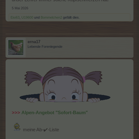
5 Mai 2026
Eisi63
,
U19600
und
Bommelchen2
gefällt dies.
erna17
Lebende Forenlegende
>>>
Alpen-Angebot "Sofort-Baum"
meine Ab-✔️-Liste