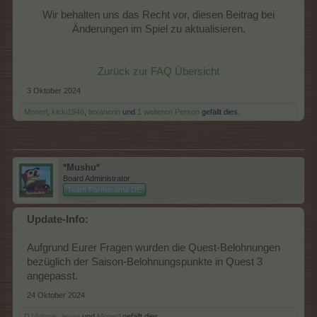
Wir behalten uns das Recht vor, diesen Beitrag bei
Änderungen im Spiel zu aktualisieren.
Zurück zur FAQ Übersicht
3 Oktober 2024
Monerl
,
kicki1946
,
texanerin
und
1 weiteren Person
gefällt dies.
*Mushu*
Board Administrator
Team Farmerama DE
Update-Info:
Aufgrund Eurer Fragen wurden die Quest-Belohnungen
bezüglich der Saison-Belohnungspunkte in Quest 3
angepasst.
24 Oktober 2024
DJAdonis
,
levax
und
Monerl
gefällt dies.