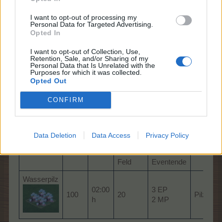
Hexenhut als Schutz auf!"
I want to opt-out of processing my
3 Oktober 2024
Personal Data for Targeted Advertising.
Opted In
Bessungen
,
kicki1946
,
Monerl
und
1 weiteren Person
gefällt dies.
I want to opt-out of Collection, Use,
Retention, Sale, and/or Sharing of my
Personal Data that Is Unrelated with the
Purposes for which it was collected.
*Mushu*
Opted Out
Board Administrator
Team Farmerama DE
CONFIRM
Die Reinigungshexe III
Pflanze
Data Deletion
Data Access
Privacy Policy
EP/TEP
Umtausch
Name
Level
Zeit
1er-
nach
Fläche
Feld
Eventende
Wasserpilz
02:00
3 EP
100
20
Pilzwald
h
2 MP