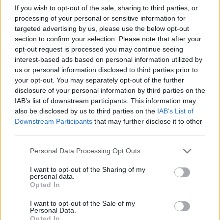
If you wish to opt-out of the sale, sharing to third parties, or
Rune 7/
processing of your personal or sensitive information for
mit
targeted advertising by us, please use the below opt-out
Sicherheitshexenhut
100
nein
neuem
n
section to confirm your selection. Please note that after your
Premium
15)
opt-out request is processed you may continue seeing
danach 2
interest-based ads based on personal information utilized by
TG
us or personal information disclosed to third parties prior to
your opt-out. You may separately opt-out of the further
disclosure of your personal information by third parties on the
Spoiler:
Shop
IAB’s list of downstream participants. This information may
also be disclosed by us to third parties on the
IAB’s List of
Die Quest
Downstream Participants
that may further disclose it to other
third parties.
Personal Data Processing Opt Outs
Die Reinigungshexe II
I want to opt-out of the Sharing of my
personal data.
Opted In
Nach einem holprigen Start läuft Babas Herbstputz gut.
Alles ist blitzblank - bis auf die Küche! Baba fällt bei dem
I want to opt-out of the Sale of my
Anblick fast in Ohnmacht. "Der Schmutz sieht gefährlich
Personal Data.
aus. Ich ziehe vorsorglich lieber meinen speziellen
Opted In