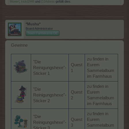
Monerl
,
kicki1946
und
DJAdonis
gefällt dies.
*Mushu*
Board Administrator
Team Farmerama DE
Gewinne
zu finden in
"Die
Quest
Eurem
Reinigungshexe"-
1
Sammelalbum
Sticker 1
im Farmhaus
zu finden in
"Die
Quest
Eurem
Reinigungshexe"-
2
Sammelalbum
Sticker 2
im Farmhaus
zu finden in
"Die
Quest
Eurem
Reinigungshexe"-
3
Sammelalbum
Sticker 3