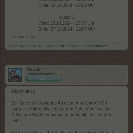
Ende: 20.10.2024 - 22:00 Uhr
Quest 3
Start: 25.10.2024 - 10:00 Uhr
Ende: 27.10.2024 - 22:00 Uhr​
3 Oktober 2024
Bessungen
,
kicki1946
,
DJAdonis
und
1 weiteren Person
gefällt dies.
*Mushu*
Board Administrator
Team Farmerama DE
Allgemeines
Zeit für den Herbstputz! An diesem seltsamen Ort
namens Vollmondwelt bekommt Baba Mau in dieser
Reihe von Wochenendquests mehr, als sie erwartet
hatte.
Erledigt mit Baba Mau in diesen drei spaßigen Quests