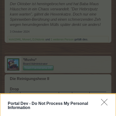
Der Oktober ist hereingebrochen und hat Baba Maus
Häuschen in ein Chaos verwandelt. "Der Hebrstputz
kann warten", gähnt die Hexenkatze. Doch nur eine
Spinnweben-Berührung und einen schmerzenden Zeh
wegen herumliegenden Mülls später denkt sie anders!
3 Oktober 2024
kicki1946
,
Monerl
,
DJAdonis
und
1 weiteren Person
gefällt dies.
*Mushu*
Board Administrator
Team Farmerama DE
Die Reinigungshexe II
Drop
Bild
Name
Level
Kaufbar
Schenkbar
Portal Dev -
Do Not Process My Personal
Information
ja
5 (mit