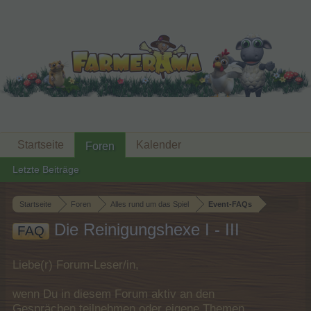
Startseite
Kalender
Foren
Letzte Beiträge
Startseite
Foren
Alles rund um das Spiel
Event-FAQs
Die Reinigungshexe I - III
FAQ
Liebe(r) Forum-Leser/in,
wenn Du in diesem Forum aktiv an den
Gesprächen teilnehmen oder eigene Themen