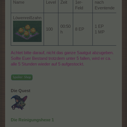
Name
Level
Zeit
1er-
nach
Flä
Feld
Eventende
Löwenreißzahn
00:50
1 EP
100
8 EP
Vol
h
1 MP
Achtet bitte darauf, nicht das ganze Saatgut abzugeben.
Sollte Euer Bestand trotzdem unter 5 fallen, wird er ca.
alle 5 Stunden wieder auf 5 aufgestockt.
Spoiler:
Shop
Die Quest
Die Reinigungshexe 1