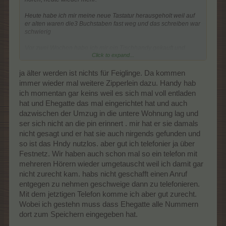
Heute habe ich mir meine neue Tastatur herausgeholt weil auf
er alten waren die3 Buchstaben fast weg und das schreiben war
schwierig
Vor zwei Wochen habe ich mir ein Tischhandy gekauft und
Click to expand...
schaffe es zumindest schon mal damit zu schreiben und zu
telefonieren.
Momentan ist es gut weil die Freisprechanlage dabei ist und ich
ja älter werden ist nichts für Feiglinge. Da kommen
wenigstens da was höre.
immer wieder mal weitere Zipperlein dazu. Handy hab
Muss mich noch mi den Notruftasten befassen.
ich momentan gar keins weil es sich mal voll entladen
Hat momentan meine altre Prepaidkarte drinnen, nur so zum
hat und Ehegatte das mal eingerichtet hat und auch
üben. Mit dem Handy kam ich ja nicht zurecht, das liegt nun in er
Ecke.
dazwischen der Umzug in die untere Wohnung lag und
Habe ich hin und wieder eine Beschäftigung. Momentan muss
ser sich nicht an die pin erinnert . mir hat er sie damals
ich herausfinden wie ich nicht gespeicherte Nummern eingeben
nicht gesagt und er hat sie auch nirgends gefunden und
kann.
so ist das Hndy nutzlos. aber gut ich telefonier ja über
Hier waren es die letzten Tage um die 28 Grad
Festnetz. Wir haben auch schon mal so ein telefon mit
mehreren Hörern wieder umgetauscht weil ich damit gar
Wünsche nun einen schönen Abend
nicht zurecht kam. habs nicht geschafft einen Anruf
entgegen zu nehmen geschweige dann zu telefonieren.
Mit dem jetztigen Telefon komme ich aber gut zurecht.
Wobei ich gestehn muss dass Ehegatte alle Nummern
dort zum Speichern eingegeben hat.