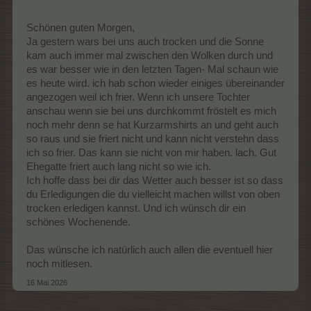
schlaft alle schön, alle, falls es hier außer Tessa
und mir noch jemanden gibt
Schönen guten Morgen,
Ja gestern wars bei uns auch trocken und die Sonne
kam auch immer mal zwischen den Wolken durch und
es war besser wie in den letzten Tagen- Mal schaun wie
es heute wird. ich hab schon wieder einiges übereinander
angezogen weil ich frier. Wenn ich unsere Tochter
anschau wenn sie bei uns durchkommt fröstelt es mich
noch mehr denn se hat Kurzarmshirts an und geht auch
so raus und sie friert nicht und kann nicht verstehn dass
ich so frier. Das kann sie nicht von mir haben. lach. Gut
Ehegatte friert auch lang nicht so wie ich.
Ich hoffe dass bei dir das Wetter auch besser ist so dass
du Erledigungen die du vielleicht machen willst von oben
trocken erledigen kannst. Und ich wünsch dir ein
schönes Wochenende.
Das wünsche ich natürlich auch allen die eventuell hier
noch mitlesen.
16 Mai 2026