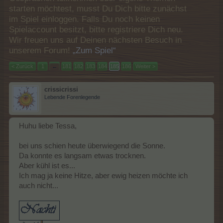
starten möchtest, musst Du Dich bitte zunächst
im Spiel einloggen. Falls Du noch keinen
Spielaccount besitzt, bitte registriere Dich neu.
Wir freuen uns auf Deinen nächsten Besuch in
unserem Forum!
„Zum Spiel“
< Zurück
1
←
181
182
183
184
185
186
Weiter >
crissicrissi
Lebende Forenlegende
Huhu liebe Tessa,
bei uns schien heute überwiegend die Sonne.
Da konnte es langsam etwas trocknen.
Aber kühl ist es...
Ich mag ja keine Hitze, aber ewig heizen möchte ich
auch nicht...