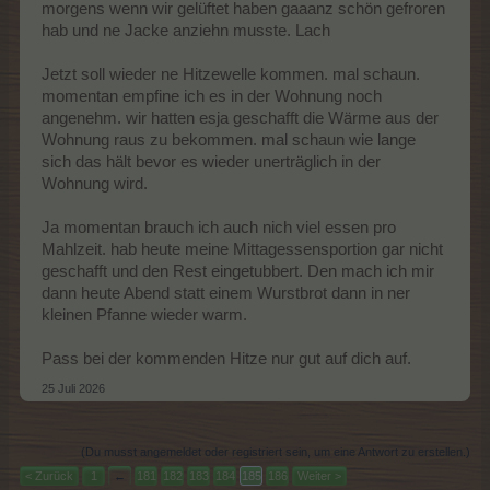
morgens wenn wir gelüftet haben gaaanz schön gefroren
hab und ne Jacke anziehn musste. Lach
Jetzt soll wieder ne Hitzewelle kommen. mal schaun.
momentan empfine ich es in der Wohnung noch
angenehm. wir hatten esja geschafft die Wärme aus der
Wohnung raus zu bekommen. mal schaun wie lange
sich das hält bevor es wieder unerträglich in der
Wohnung wird.
Ja momentan brauch ich auch nich viel essen pro
Mahlzeit. hab heute meine Mittagessensportion gar nicht
geschafft und den Rest eingetubbert. Den mach ich mir
dann heute Abend statt einem Wurstbrot dann in ner
kleinen Pfanne wieder warm.
Pass bei der kommenden Hitze nur gut auf dich auf.
25 Juli 2026
(Du musst angemeldet oder registriert sein, um eine Antwort zu erstellen.)
< Zurück
1
←
181
182
183
184
185
186
Weiter >