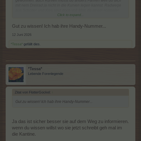
gewöhnen. auch Kurven musst du anders Fahren weil du dich
mit nem Dreirad ja nicht in die Kurven legen kannst. Radwege
aus Schotter und Kies sind doch voll Mist. da ist ein normaler
Click to expand...
Waldweg mit festem Waldboden ja sogar besser zu befahren.
Bei nem Kiesweg kann man sich auch mal schnell mit dem
Fahrrad auf die Nase legen. Also pass gut auf dich auf.
Gut zu wissen! Ich hab ihre Handy-Nummer...
12 Juni 2026
Nachtrag: Ach nur mal so. trizi solltest du vielleich lieber per
Eule informieren, denn ich weis nicht og sie noch allzu oft hier
*Tessa*
gefällt dies.
rein schaut zum Lesen. Schreiben tut sie schon länger nicht
mehr hier.
*Tessa*
Lebende Forenlegende
Zitat von FlotterGockel:
↑
Gut zu wissen! Ich hab ihre Handy-Nummer...
Ja das ist sicher besser sie auf dem Weg zu informieren.
wenn du wissen willst wo sie jetzt schreibt geh mal im
die Kantine.