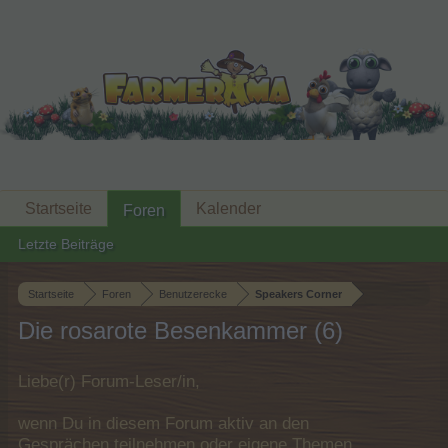
Startseite
Kalender
Foren
Letzte Beiträge
Startseite
Foren
Benutzerecke
Speakers Corner
Die rosarote Besenkammer (6)
Liebe(r) Forum-Leser/in,
wenn Du in diesem Forum aktiv an den
Gesprächen teilnehmen oder eigene Themen