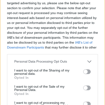
Ehegatte kennt sich mit unserem Telefon und Tv aus.
targeted advertising by us, please use the below opt-out
section to confirm your selection. Please note that after your
Aber bei Pc und auch anderem technischen ist Tochter
opt-out request is processed you may continue seeing
echt gut. Sogar meine Freundin kommt öfter mal rüber
interest-based ads based on personal information utilized by
wenn bei ihrem Lppi wieder was nicht so will wie sie. Gut
us or personal information disclosed to third parties prior to
sie experimentiert eher mal rum und da geht auch mal
your opt-out. You may separately opt-out of the further
was nicht mehr so. Tochter hats aber immer wieder hin
disclosure of your personal information by third parties on the
bekommen. Ich brauch Tochter weniger weil ich nicht so
IAB’s list of downstream participants. This information may
an meinem PC rumprobier. Aber wenn ich
also be disclosed by us to third parties on the
IAB’s List of
Schwierigkeiten hätte würde Tochter helfen. Ich dürfte sie
Downstream Participants
that may further disclose it to other
nur nicht gleich ansprechen wenn sie von der Arbeit
third parties.
kommt. Sie hat ja auch noch ne lange Autofahrt hin und
auch wieder zurück. Da müsste ich sie erst mal
Personal Data Processing Opt Outs
verpusten lassen bevor ich sie bitten könnte was am PC
wider herzustellen. Aber ich bin ja sehr vorsichtig was ich
I want to opt-out of the Sharing of my
da so mach.
personal data.
Opted In
Wir hatten heute bis 25° und jetzt noch 20°. Am Vormittag
hats öfter mal geregnet und auch gewittert aber seit dem
I want to opt-out of the Sale of my
Personal Data.
Nachmittag ist es trocken. Es könnte aber in der Nacht
Opted In
nochmal Regen runterkommen. Sagt zumindest die
Wettervorhersage. Na ja ich bin ja in der Nacht drinnen
I want to opt-out of processing my
und somit im Trockenen.