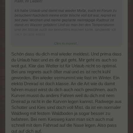
Hallo, ihr Lieben!
Ich habe Urlaub und damit mal wieder Muße, euch im Forum zu
besuchen! Nachdem meine erste Woche voll toll war, regnet es
seit zwei Wochen und meine geplante mehrtägige Radtour ist
damit ins Wasser gefallen! Und da man bei den Temperaturen
und der Nässe auch nix sinnvolles machen kann, langweile ich
mich gerade etwas.
Click to expand...
Berichtete ich, dass ich mir ein E-Dreirad angeschafft habe?
Geplant für lange Gassirunden mit den Mädels? Nach
anfänglichen Problemen mit der Elektronik (der Händler war
Schön dass du dich mal wieder meldest. Und prima dass
super hilfsbereit!), fährt es nun endlich. Nur ich stelle mich total
du Urlaub hast und es dir gut geht. Mir geht es auch so
ungeschickt an! Ich weiss nicht, wo mein Problem liegt, aber ich
weit gut. Klar das Wetter ist für Urlaub nicht so optimal.
schaffe es nicht, damit geradeaus zu fahren! Bei meinen
Bei uns regnets auch öfter mal und es ist recht kühl
Übungsrunden rund um die Kirche bin ich in so ziemlich in
jeden Busch gefahren! Zuletzt ging es wenigstens im absoluten
geworden. Bin wieder vermummt wie fast im Winter. Ein
Schritttempo! Allerdings musste ich mich an mein normales E-
elekto Dreirad ist doch klasse. An die Art wie du damit
Bike auch erstmal gewöhnen. Nun sind wir ein Herz und eine
fahren musst wirst du dich auch noch gewöhnen. auch
Seele und total glücklich miteinander! Mit ihm habe ich auch in
Kurven musst du anders Fahren weil du dich mit nem
meiner ersten Urlaubswoche eine schöne Tour an der Ostsee,
am Geltinger Birk, unternommen. Allerdings waren die Radwege
Dreirad ja nicht in die Kurven legen kannst. Radwege aus
suboptimal (Meistens Schotter oder Kies) und mit Gegenwind
Schotter und Kies sind doch voll Mist. da ist ein normaler
war die Strecke echt höllisch anstrengend. Aber egal. Schön war
Waldweg mit festem Waldboden ja sogar besser zu
es trotzdem! Nächstes Mal fahre ich vielleicht anders herum,
befahren. Bei nem Kiesweg kann man sich auch mal
dann habe ich am Wasser Rückenwind!
schnell mit dem Fahrrad auf die Nase legen. Also pass
Ansonsten gibt es nichts Neues zu erzählen. Ich bin gesund und
gut auf dich auf.