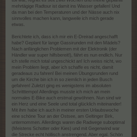
toll war, regnet es seit zwei Wochen und meine geplante
mehrtägige Radtour ist damit ins Wasser gefallen! Und
da man bei den Temperaturen und der Nässe auch nix
sinnvolles machen kann, langweile ich mich gerade
etwas.
Berichtete ich, dass ich mir ein E-Dreirad angeschafft
habe? Geplant für lange Gassirunden mit den Mädels?
Nach anfänglichen Problemen mit der Elektronik (der
Händler war super hilfsbereit!), fährt es nun endlich. Nur
ich stelle mich total ungeschickt an! Ich weiss nicht, wo
mein Problem liegt, aber ich schaffe es nicht, damit
geradeaus zu fahren! Bei meinen Übungsrunden rund
um die Kirche bin ich in so ziemlich in jeden Busch
gefahren! Zuletzt ging es wenigstens im absoluten
Schritttempo! Allerdings musste ich mich an mein
normales E-Bike auch erstmal gewöhnen. Nun sind wir
ein Herz und eine Seele und total glücklich miteinander!
Mit ihm habe ich auch in meiner ersten Urlaubswoche
eine schöne Tour an der Ostsee, am Geltinger Birk,
unternommen. Allerdings waren die Radwege suboptimal
(Meistens Schotter oder Kies) und mit Gegenwind war
die Strecke echt höllisch anstrengend. Aber egal. Schön