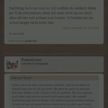
munter, fahre Rad und mache Sport und laufe wieder deutlich
mehr mit den Hunden.
Nachtrag: Ach nur mal so. trizi solltest du vielleich lieber
Ich hoffe, bei euch ist alles halbwegs im grünen Bereich?
per Eule informieren, denn ich weis nicht og sie noch
allzu oft hier rein schaut zum Lesen. Schreiben tut sie
PS: Trizi, ich bin im Juli wieder in Bad Segeberg. Vielleicht
schon länger nicht mehr hier.
können wir uns wieder vorher treffen?
Zuletzt bearbeitet:
12 Juni 2026
12 Juni 2026
FlotterGockel
gefällt dies.
FlotterGockel
Lebende Forenlegende
Zitat von *Tessa*:
↑
Schön dass du dich mal wieder meldest. Und prima dass du
Urlaub hast und es dir gut geht. Mir geht es auch so weit gut.
Klar das Wetter ist für Urlaub nicht so optimal. Bei uns regnets
auch öfter mal und es ist recht kühl geworden. Bin wieder
vermummt wie fast im Winter. Ein elekto Dreirad ist doch klasse.
An die Art wie du damit fahren musst wirst du dich auch noch