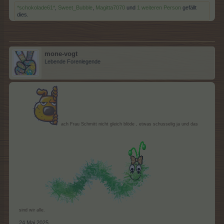
*schokolade61*
,
Sweet_Bubble
,
Magitta7070
und
1 weiteren Person
gefällt
dies.
mone-vogt
Lebende Forenlegende
ach Frau Schmitt nicht gleich blöde , etwas schusselig ja und das
sind wir alle.
24 Mai 2025