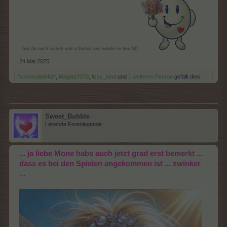
, bist du noch so lieb und schiebst uns wieder in den SC.
24 Mai 2025
*schokolade61*
,
Magitta7070
,
lissy_kind
und
1 weiteren Person
gefällt dies.
Sweet_Bubble
Lebende Forenlegende
... ja liebe Mone habs auch jetzt grad erst bemerkt ...
dass es bei den Spielen angekommen ist ... zwinker
...