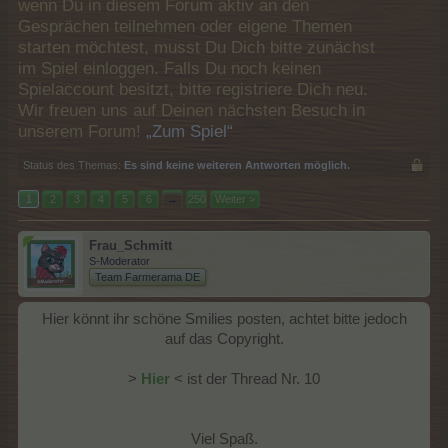
wenn Du in diesem Forum aktiv an den
Gesprächen teilnehmen oder eigene Themen
starten möchtest, musst Du Dich bitte zunächst
im Spiel einloggen. Falls Du noch keinen
Spielaccount besitzt, bitte registriere Dich neu.
Wir freuen uns auf Deinen nächsten Besuch in
unserem Forum!
„Zum Spiel“
Status des Themas:
Es sind keine weiteren Antworten möglich.
1
2
3
4
5
6
→
250
Weiter >
Frau_Schmitt
S-Moderator
Team Farmerama DE
Hier könnt ihr schöne Smilies posten, achtet bitte jedoch
auf das Copyright.
>
Hier
<
ist der Thread Nr. 10
Viel Spaß.​