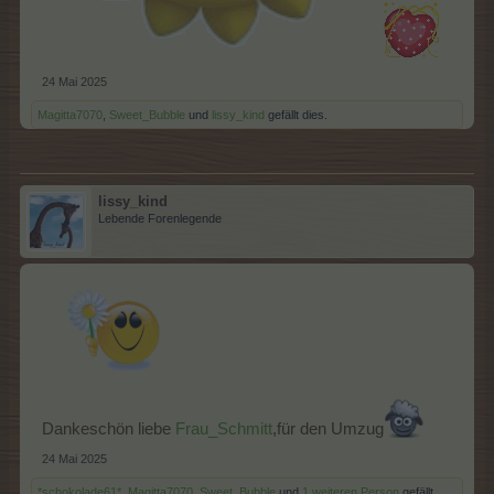
24 Mai 2025
Magitta7070
,
Sweet_Bubble
und
lissy_kind
gefällt dies.
lissy_kind
Lebende Forenlegende
Dankeschön liebe
Frau_Schmitt
,für den Umzug
24 Mai 2025
*schokolade61*
,
Magitta7070
,
Sweet_Bubble
und
1 weiteren Person
gefällt