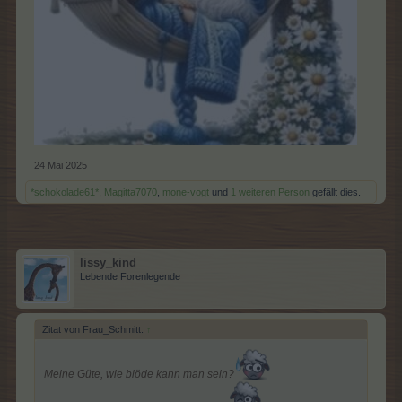
24 Mai 2025
*schokolade61*
,
Magitta7070
,
mone-vogt
und
1 weiteren Person
gefällt dies.
lissy_kind
Lebende Forenlegende
Zitat von Frau_Schmitt:
↑
Meine Güte, wie blöde kann man sein?