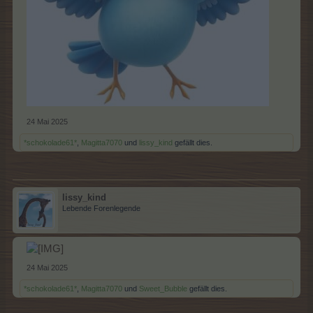
24 Mai 2025
*schokolade61*
,
Magitta7070
und
lissy_kind
gefällt dies.
lissy_kind
Lebende Forenlegende
24 Mai 2025
*schokolade61*
,
Magitta7070
und
Sweet_Bubble
gefällt dies.