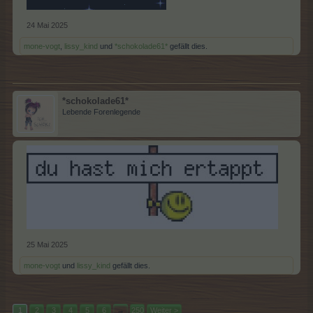
24 Mai 2025
mone-vogt
,
lissy_kind
und
*schokolade61*
gefällt dies.
*schokolade61*
Lebende Forenlegende
25 Mai 2025
mone-vogt
und
lissy_kind
gefällt dies.
1
2
3
4
5
6
→
250
Weiter >