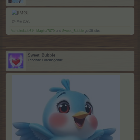
24 Mai 2025
*schokolade61*
,
Magitta7070
und
Sweet_Bubble
gefällt dies.
Sweet_Bubble
Lebende Forenlegende