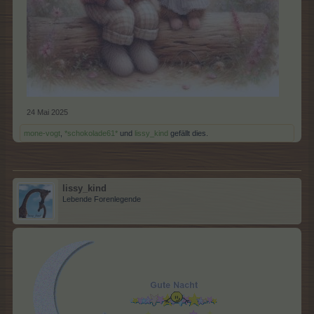
24 Mai 2025
mone-vogt
,
*schokolade61*
und
lissy_kind
gefällt dies.
lissy_kind
Lebende Forenlegende