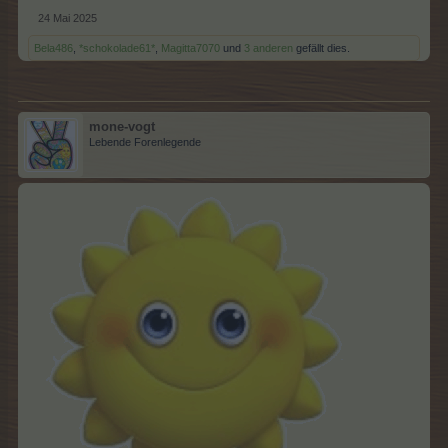
24 Mai 2025
Bela486
,
*schokolade61*
,
Magitta7070
und
3 anderen
gefällt dies.
mone-vogt
Lebende Forenlegende