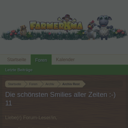
Startseite
Kalender
Foren
Letzte Beiträge
Startseite
Foren
Archiv
Archiv Rest
Die schönsten Smilies aller Zeiten :-)
11
Liebe(r) Forum-Leser/in,