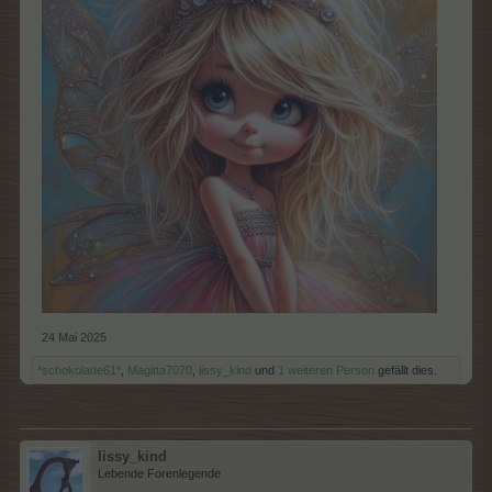
24 Mai 2025
*schokolade61*
,
Magitta7070
,
lissy_kind
und
1 weiteren Person
gefällt dies.
lissy_kind
Lebende Forenlegende