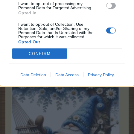
I want to opt-out of processing my
Nun seid ihr am richtigen Ort gelandet
. Danke und
Personal Data for Targeted Advertising.
Opted In
sorry nochmal.
24 Mai 2025
I want to opt-out of Collection, Use,
Retention, Sale, and/or Sharing of my
*schokolade61*
,
Magitta7070
,
mone-vogt
und
2 anderen
gefällt dies.
Personal Data that Is Unrelated with the
Purposes for which it was collected.
Opted Out
CONFIRM
Sweet_Bubble
Lebende Forenlegende
Data Deletion
Data Access
Privacy Policy
... Alles gut liebe Frau Schmitt ...