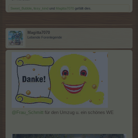
Sweet_Bubble
,
lissy_kind
und
Magitta7070
gefällt dies.
Magitta7070
Lebende Forenlegende
@Frau_Schmitt
für den Umzug u. ein schönes WE