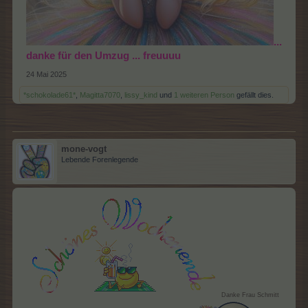
...
danke für den Umzug ... freuuuu
24 Mai 2025
*schokolade61*
,
Magitta7070
,
lissy_kind
und
1 weiteren Person
gefällt dies.
mone-vogt
Lebende Forenlegende
Danke Frau Schmitt