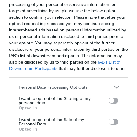
processing of your personal or sensitive information for
24 Mai 2025
targeted advertising by us, please use the below opt-out
section to confirm your selection. Please note that after your
*schokolade61*
,
Magitta7070
und
lissy_kind
gefällt dies.
opt-out request is processed you may continue seeing
interest-based ads based on personal information utilized by
us or personal information disclosed to third parties prior to
Frau_Schmitt
your opt-out. You may separately opt-out of the further
S-Moderator
disclosure of your personal information by third parties on the
Team Farmerama DE
IAB’s list of downstream participants. This information may
also be disclosed by us to third parties on the
IAB’s List of
Zitat von mone-vogt:
↑
Downstream Participants
that may further disclose it to other
third parties.
Personal Data Processing Opt Outs
I want to opt-out of the Sharing of my
personal data.
Opted In
Danke Frau
Click to expand...
I want to opt-out of the Sale of my
Schmitt , bist du noch so lieb und schiebst uns wieder in den SC.
Personal Data.
Opted In
Meine Güte, wie blöde kann man sein?