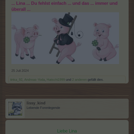
... Lina ... Du fehlst einfach ... und das ... immer und
überall ...
25 Juli 2024
tinka_92
,
Andreas-Yoda
,
Hatschi1999
und
2 anderen
gefällt dies.
lissy_kind
Lebende Forenlegende
Liebe Lina