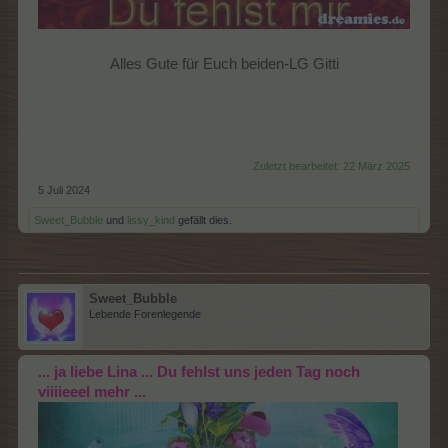
Alles Gute für Euch beiden-LG Gitti
Zuletzt bearbeitet:
22 März 2025
5 Juli 2024
Sweet_Bubble
und
lissy_kind
gefällt dies.
Sweet_Bubble
Lebende Forenlegende
... ja liebe Lina ... Du fehlst uns jeden Tag noch
viiiieeel mehr ...