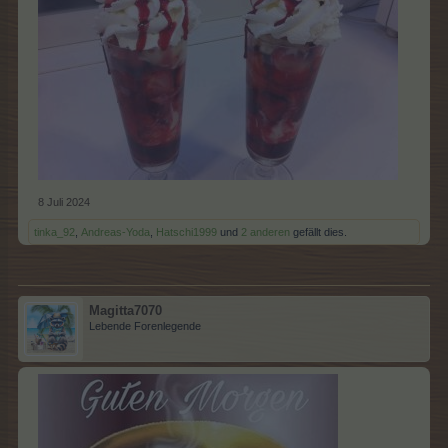
8 Juli 2024
tinka_92
,
Andreas-Yoda
,
Hatschi1999
und
2 anderen
gefällt dies.
Magitta7070
Lebende Forenlegende