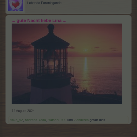
Lebende Forenlegende
... gute Nacht liebe Lina ...
14 August 2024
tinka_92
,
Andreas-Yoda
,
Hatschi1999
und
2 anderen
gefällt dies.