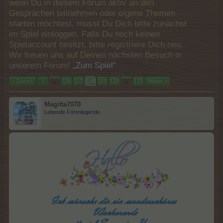
wenn Du in diesem Forum aktiv an den
Gesprächen teilnehmen oder eigene Themen
starten möchtest, musst Du Dich bitte zunächst
im Spiel einloggen. Falls Du noch keinen
Spielaccount besitzt, bitte registriere Dich neu.
Wir freuen uns auf Deinen nächsten Besuch in
unserem Forum!
„Zum Spiel“
< Zurück
1
←
116
117
118
119
120
→
123
Weiter >
Magitta7070
Lebende Forenlegende