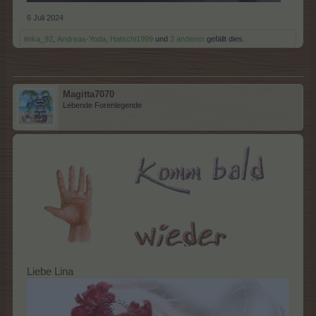
6 Juli 2024
tinka_92
,
Andreas-Yoda
,
Hatschi1999
und
2 anderen
gefällt dies.
Magitta7070
Lebende Forenlegende
Liebe Lina