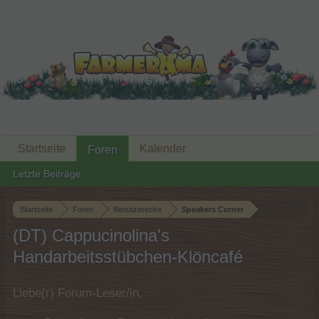
Startseite
Kalender
Foren
Letzte Beiträge
Startseite
Foren
Benutzerecke
Speakers Corner
(DT) Cappucinolina's
Handarbeitsstübchen-Klöncafé
Liebe(r) Forum-Leser/in,