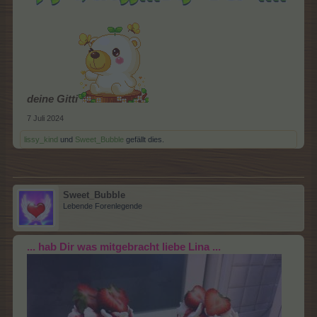
deine Gitti
7 Juli 2024
lissy_kind
und
Sweet_Bubble
gefällt dies.
Sweet_Bubble
Lebende Forenlegende
... hab Dir was mitgebracht liebe Lina ...