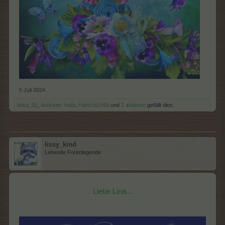
5 Juli 2024
tinka_92
,
Andreas-Yoda
,
Hatschi1999
und
2 anderen
gefällt dies.
lissy_kind
Lebende Forenlegende
Liebe Lina...