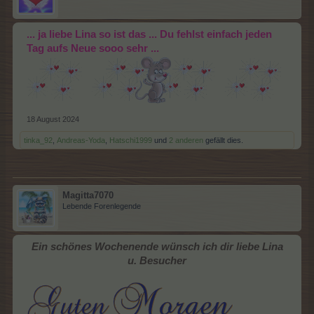
... ja liebe Lina so ist das ... Du fehlst einfach jeden
Tag aufs Neue sooo sehr ...
18 August 2024
tinka_92
,
Andreas-Yoda
,
Hatschi1999
und
2 anderen
gefällt dies.
Magitta7070
Lebende Forenlegende
Ein schönes Wochenende wünsch ich dir liebe Lina
u. Besucher