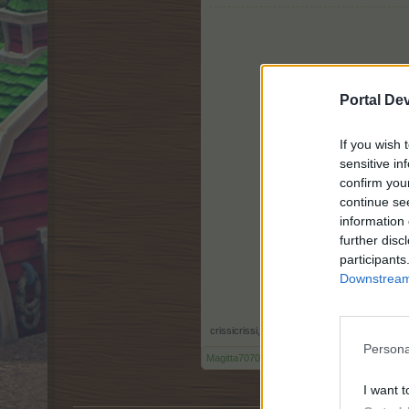
Portal De
Ich vermisse, sie ganz arg und hoffe d
If you wish 
sensitive in
confirm you
continue se
information 
further disc
participants
Downstream 
crissicrissi
,
20 Februar 2026
Persona
Magitta7070
,
lissy_kind
und
Sweet_Bubble
gef
I want t