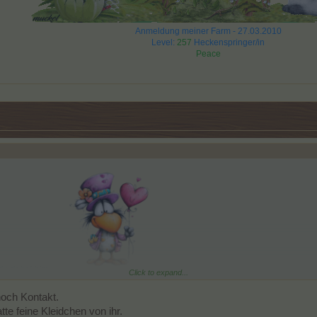
Anmeldung meiner Farm - 27.03.2010
Level:
257
Heckenspringer/in
Peace
du dabei bist...
Click to expand...
hts mehr gehört von unserer lieben Lina
noch Kontakt.
te feine Kleidchen von ihr.