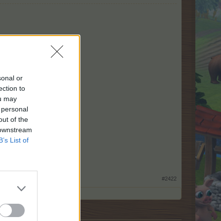
sonal or
ection to
ou may
 personal
out of the
 downstream
B’s List of
#2422