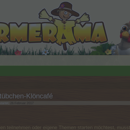
stübchen-Klöncafé
tartet,
26 Februar 2017
.
n teilnehmen oder eigene Themen starten möchtest, musst D