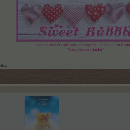
Leben Liebe Freude und Leichtigkeit - "in Speakers Corn
*lebe, liebe und lache*
 dies.