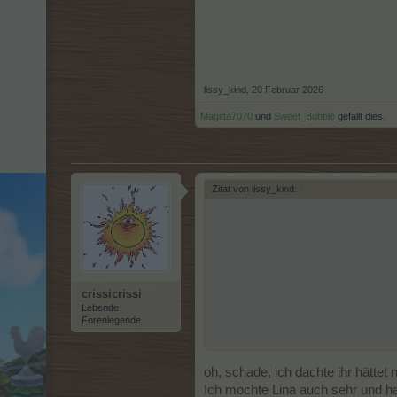
lissy_kind
,
20 Februar 2026
Magitta7070
und
Sweet_Bubble
gefällt dies.
Zitat von lissy_kind:
↑
crissicrissi
Lebende
Forenlegende
Hallo liebe Crissi...das freut mich das 
Nein leider ,haben wir schon ewig nic
oh, schade, ich dachte ihr hättet 
Ich mochte Lina auch sehr und hat