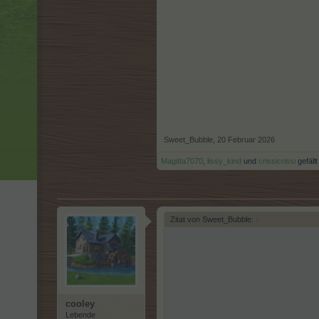
Sweet_Bubble
,
20 Februar 2026
Magitta7070
,
lissy_kind
und
crissicrissi
gefällt
Zitat von Sweet_Bubble:
↑
cooley
Lebende