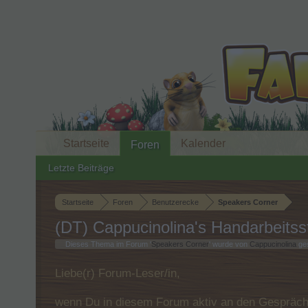
Startseite
Kalender
Foren
Letzte Beiträge
Startseite
Foren
Benutzerecke
Speakers Corner
(DT) Cappucinolina's Handarbeits
Dieses Thema im Forum '
Speakers Corner
' wurde von
Cappucinolina
ges
Liebe(r) Forum-Leser/in,
wenn Du in diesem Forum aktiv an den Gespräche