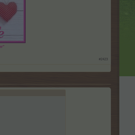
er"
#2423