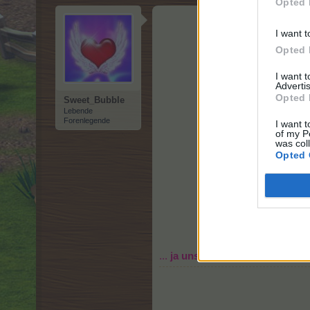
Opted 
I want t
Opted 
I want 
Advertis
Opted 
Sweet_Bubble
Lebende
Forenlegende
I want t
of my P
was col
Opted 
...
ja unsere Lina fehlt schon so