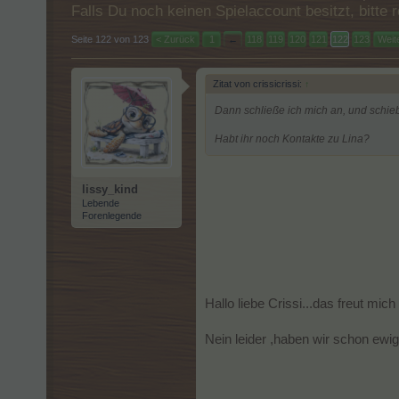
Falls Du noch keinen Spielaccount besitzt, bitt
Seite 122 von 123
< Zurück
1
←
118
119
120
121
122
123
Weit
Zitat von crissicrissi:
↑
Dann schließe ich mich an, und schiebe
Habt ihr noch Kontakte zu Lina?
lissy_kind
Lebende
Forenlegende
Hallo liebe Crissi...das freut mich
Nein leider ,haben wir schon ewig