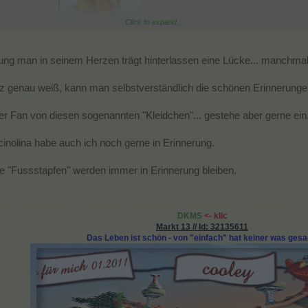
 gaaanz arg ...
Click to expand...
ung man in seinem Herzen trägt hinterlassen eine Lücke... manchmal
nz genau weiß, kann man selbstverständlich die schönen Erinnerunge
er Fan von diesen sogenannten "Kleidchen"... gestehe aber gerne ein.
nolina habe auch ich noch gerne in Erinnerung.
e "Fussstapfen" werden immer in Erinnerung bleiben.
DKMS
<-
klic
Markt 13 // Id: 32135611
Das Leben ist schön - von "einfach" hat keiner was gesa