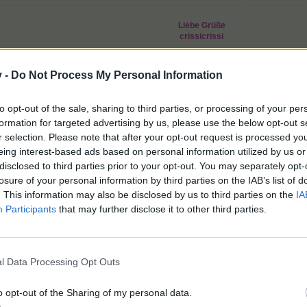
Liebe Grüße
crissicrissi
v -
Do Not Process My Personal Information
as es ihr und ihren Lieben allen gut geht
to opt-out of the sale, sharing to third parties, or processing of your per
formation for targeted advertising by us, please use the below opt-out s
r selection. Please note that after your opt-out request is processed y
eing interest-based ads based on personal information utilized by us or
disclosed to third parties prior to your opt-out. You may separately opt-
losure of your personal information by third parties on the IAB’s list of
. This information may also be disclosed by us to third parties on the
IA
Ich beobachte Markt 30
Participants
that may further disclose it to other third parties.
Stammtisch für Marktnummernsucher
>>Hier<<
Farmstart 5.8.2011
ID: 30 897 486
l Data Processing Opt Outs
ällt dies.
o opt-out of the Sharing of my personal data.