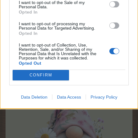
I want to opt-out of the Sale of my
Personal Data.
Opted In
I want to opt-out of processing my
Personal Data for Targeted Advertising.
Opted In
26 Mai 2026
I want to opt-out of Collection, Use,
Retention, Sale, and/or Sharing of my
lissy_kind
gefällt dies.
Personal Data that Is Unrelated with the
Purposes for which it was collected.
Opted Out
lissy_kind
CONFIRM
Lebende Forenlegende
Ich vermisse Dich so liebe Lina
Data Deletion
Data Access
Privacy Policy