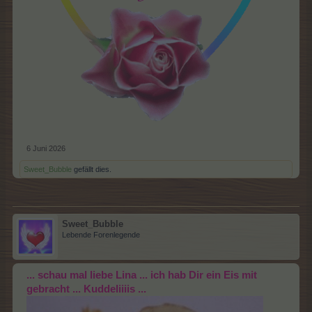
6 Juni 2026
Sweet_Bubble
gefällt dies.
Sweet_Bubble
Lebende Forenlegende
... schau mal liebe Lina ... ich hab Dir ein Eis mit
gebracht ... Kuddeliiiis ...