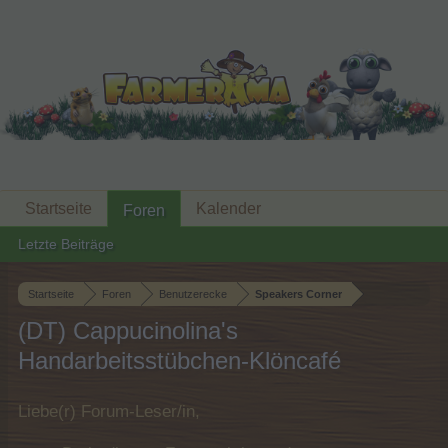
Startseite
Kalender
Foren
Letzte Beiträge
Startseite
Foren
Benutzerecke
Speakers Corner
(DT) Cappucinolina's
Handarbeitsstübchen-Klöncafé
Liebe(r) Forum-Leser/in,