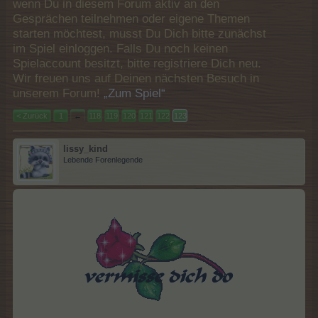
wenn Du in diesem Forum aktiv an den
Gesprächen teilnehmen oder eigene Themen
starten möchtest, musst Du Dich bitte zunächst
im Spiel einloggen. Falls Du noch keinen
Spielaccount besitzt, bitte registriere Dich neu.
Wir freuen uns auf Deinen nächsten Besuch in
unserem Forum!
„Zum Spiel“
< Zurück
1
←
118
119
120
121
122
123
lissy_kind
Lebende Forenlegende