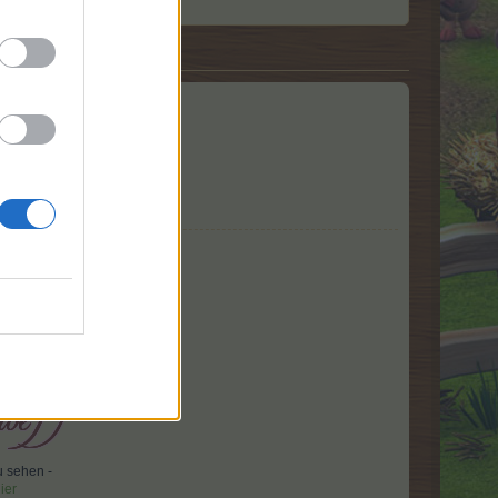
 bzw, Anzug-Träger,
 sehen -
ier