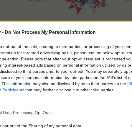
 Euch allen eine schöne Weihnacht mit Euren Lieben oder auch al
LG
v -
Do Not Process My Personal Information
to opt-out of the sale, sharing to third parties, or processing of your per
formation for targeted advertising by us, please use the below opt-out s
r selection. Please note that after your opt-out request is processed y
eing interest-based ads based on personal information utilized by us or
disclosed to third parties prior to your opt-out. You may separately opt-
losure of your personal information by third parties on the IAB’s list of
. This information may also be disclosed by us to third parties on the
IA
Participants
that may further disclose it to other third parties.
Id:37722460 " Gänseblümchen-Schnupperin" / " Wasserfarben-Malerin 
l Data Processing Opt Outs
o opt-out of the Sharing of my personal data.