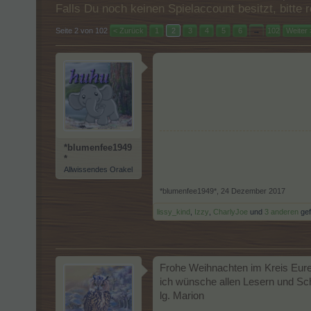
Falls Du noch keinen Spielaccount besitzt, bitt
Seite 2 von 102
< Zurück
1
2
3
4
5
6
→
102
Weiter 
*blumenfee1949
*
Allwissendes Orakel
*blumenfee1949*
,
24 Dezember 2017
lissy_kind
,
Izzy
,
CharlyJoe
und
3 anderen
gefä
Frohe Weihnachten im Kreis Eurer 
ich wünsche allen Lesern und Sch
lg. Marion