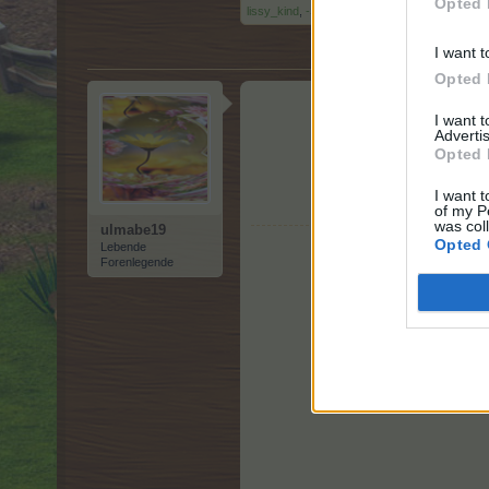
Opted 
lissy_kind
,
-Skorpion1211-
und
Sweet_Bubble
I want t
Opted 
I want 
Advertis
Opted 
I want t
of my P
was col
ulmabe19
Opted 
Lebende
Forenlegende