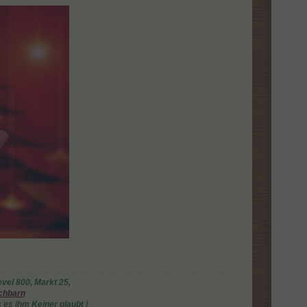
vel 800,
Markt 25,
chbarn
 es ihm Keiner glaubt !