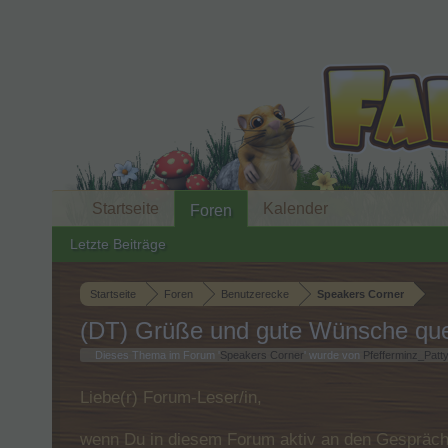
Startseite
Kalender
Foren
Letzte Beiträge
Startseite
Foren
Benutzerecke
Speakers Corner
(DT) Grüße und gute Wünsche que
Dieses Thema im Forum '
Speakers Corner
' wurde von
Pfefferminz_Patt
Liebe(r) Forum-Leser/in,
wenn Du in diesem Forum aktiv an den Gespräche