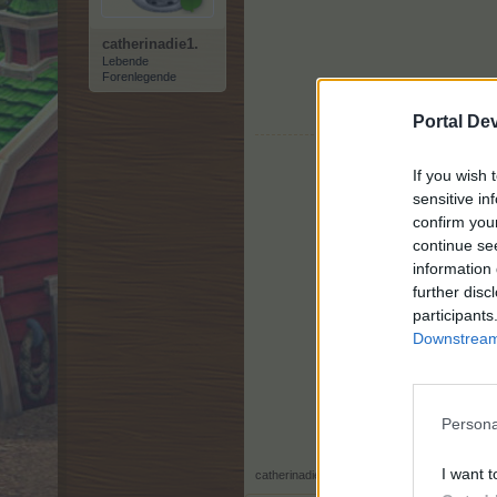
catherinadie1.
Lebende
Forenlegende
Ich wünsche
Portal De
If you wish 
sensitive in
confirm you
continue se
information 
further disc
participants
Downstream 
Persona
I want t
catherinadie1.
,
24 Dezember 2017