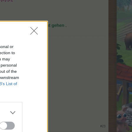
​
leine, lasst es Euch gut gehen .
sonal or
ection to
ou may
 personal
out of the
 downstream
B’s List of
Gold"
#23