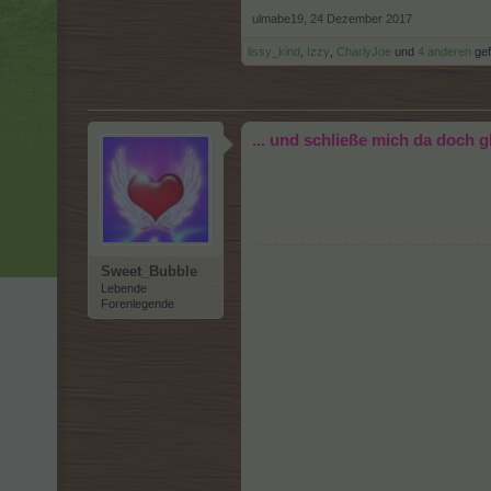
ulmabe19
,
24 Dezember 2017
lissy_kind
,
Izzy
,
CharlyJoe
und
4 anderen
gefä
... und schließe mich da doch 
Sweet_Bubble
Lebende
Forenlegende