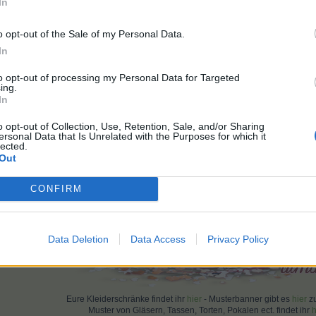
In
gefällt dies.
o opt-out of the Sale of my Personal Data.
In
to opt-out of processing my Personal Data for Targeted
ing.
In
Einen herzlichen Gruß an meine Freunde, Nachbarn und Kleidchen-
sowie an alle Farmerlein und Modis.
o opt-out of Collection, Use, Retention, Sale, and/or Sharing
ersonal Data that Is Unrelated with the Purposes for which it
lected.
Out
CONFIRM
Data Deletion
Data Access
Privacy Policy
Eure Kleiderschränke findet ihr
hier
- Musterbanner gibt es
hier
zu
Muster von Gläsern, Tassen, Torten, Pokalen ect. findet ihr
h