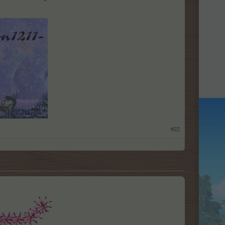
​
#22