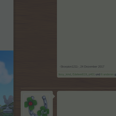
-Skorpion1211-
,
24 Dezember 2017
lissy_kind
,
Edelweiß19
,
p401
und
6 anderen
ge