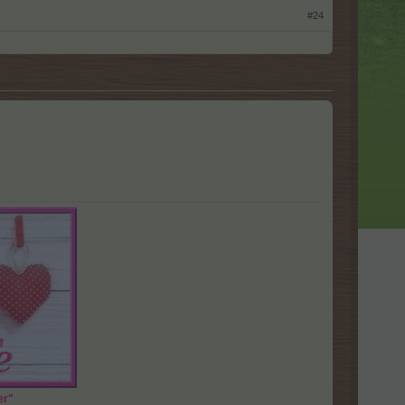
#24
er"