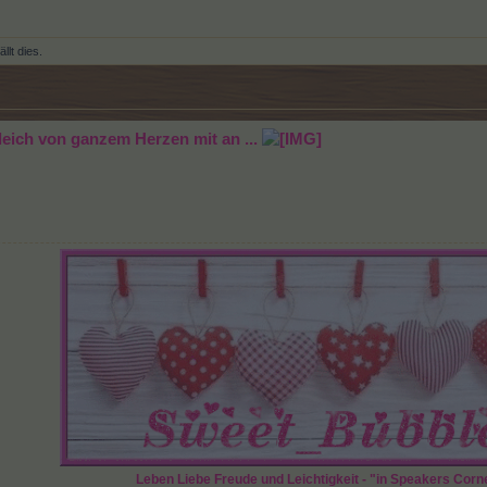
llt dies.
gleich von ganzem Herzen mit an ...
Leben Liebe Freude und Leichtigkeit - "in Speakers Corn