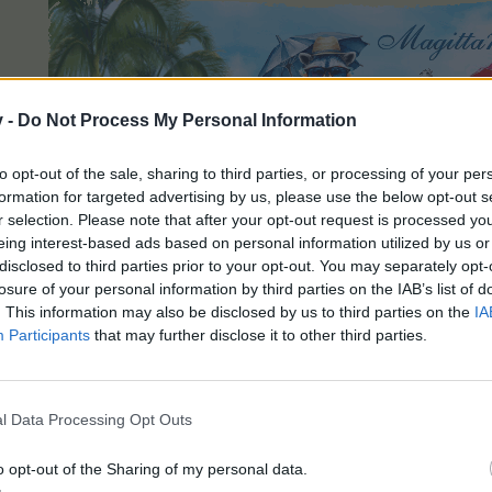
v -
Do Not Process My Personal Information
to opt-out of the sale, sharing to third parties, or processing of your per
formation for targeted advertising by us, please use the below opt-out s
Markt 10/
Farmgründung-09.11.2011/ID 34360434
r selection. Please note that after your opt-out request is processed y
Suche keine Nachbarn -LV 200 am 17.07.2018
eing interest-based ads based on personal information utilized by us or
disclosed to third parties prior to your opt-out. You may separately opt-
losure of your personal information by third parties on the IAB’s list of
. This information may also be disclosed by us to third parties on the
IA
t dies.
Participants
that may further disclose it to other third parties.
ist ganz ganz ganz schwer ... und nehm Dich mit Gitti ganz fest mi
l Data Processing Opt Outs
bei euch" ... für Deinen-euren so schmerzlichen Verlust gibts kei
ren geliebten Sohn Marco ein Kerzerl mit zu Gittis dazu und wün
. "ja ... Liebe stirbt niemals ... und so lebt Marco ewiglich in eure
o opt-out of the Sharing of my personal data.