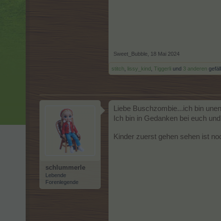
Sweet_Bubble
,
18 Mai 2024
stitch
,
lissy_kind
,
Tiggerli
und
3 anderen
gefäll
Liebe Buschzombie...ich bin unend
Ich bin in Gedanken bei euch und
Kinder zuerst gehen sehen ist n
schlummerle
Lebende
Forenlegende