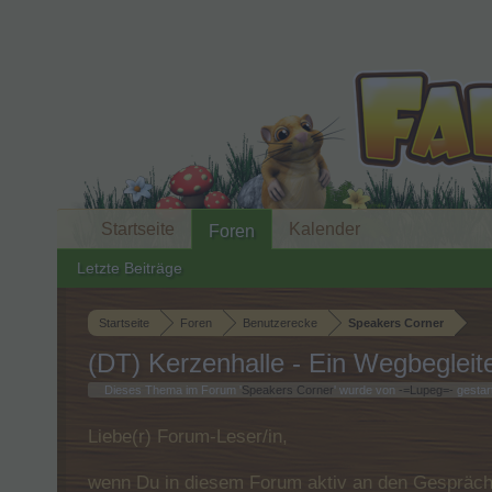
Startseite
Kalender
Foren
Letzte Beiträge
Startseite
Foren
Benutzerecke
Speakers Corner
(DT) Kerzenhalle - Ein Wegbegleit
Dieses Thema im Forum '
Speakers Corner
' wurde von
-=Lupeg=-
gestar
Liebe(r) Forum-Leser/in,
wenn Du in diesem Forum aktiv an den Gespräche