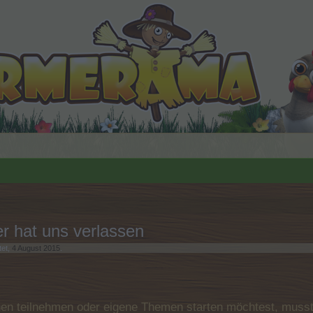
er hat uns verlassen
tet,
4 August 2015
.
n teilnehmen oder eigene Themen starten möchtest, musst D