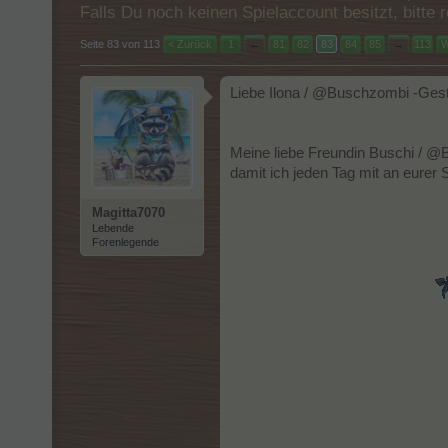
Falls Du noch keinen Spielaccount besitzt, bitt
Seite 83 von 113
< Zurück
1
←
81
82
83
84
85
→
113
W
Liebe Ilona / @Buschzombi -Gest
Meine liebe Freundin Buschi / @B
damit ich jeden Tag mit an eurer S
Magitta7070
Lebende
Forenlegende