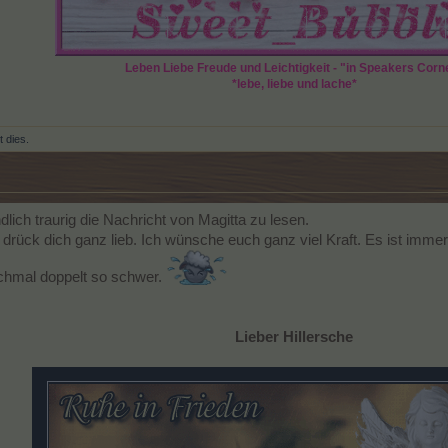
Leben Liebe Freude und Leichtigkeit - "in Speakers Corn
*lebe, liebe und lache*
t dies.
lich traurig die Nachricht von Magitta zu lesen.
 drück dich ganz lieb. Ich wünsche euch ganz viel Kraft. Es ist imme
ochmal doppelt so schwer.
Lieber Hillersche