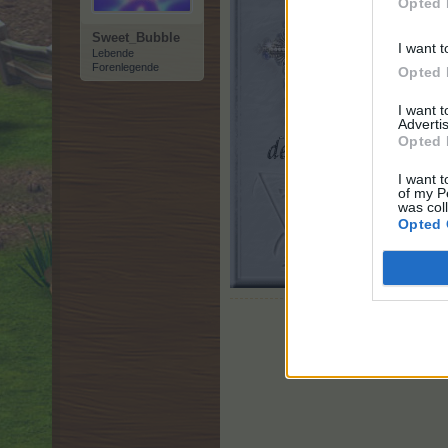
Opted 
Sweet_Bubble
I want t
Lebende
Forenlegende
Opted 
I want 
Advertis
Opted 
I want t
of my P
was col
Opted 