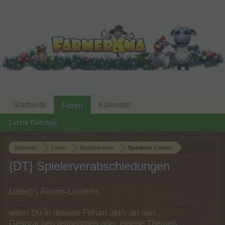
Startseite
Kalender
Foren
Letzte Beiträge
Startseite
Foren
Benutzerecke
Speakers Corner
{DT} Spielerverabschiedungen
Liebe(r) Forum-Leser/in,
wenn Du in diesem Forum aktiv an den
Gesprächen teilnehmen oder eigene Themen