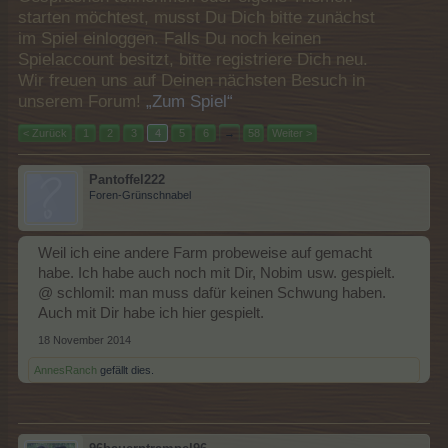
starten möchtest, musst Du Dich bitte zunächst
im Spiel einloggen. Falls Du noch keinen
Spielaccount besitzt, bitte registriere Dich neu.
Wir freuen uns auf Deinen nächsten Besuch in
unserem Forum!
„Zum Spiel“
< Zurück
1
2
3
4
5
6
→
58
Weiter >
Pantoffel222
Foren-Grünschnabel
Weil ich eine andere Farm probeweise auf gemacht
habe. Ich habe auch noch mit Dir, Nobim usw. gespielt.
@ schlomil: man muss dafür keinen Schwung haben.
Auch mit Dir habe ich hier gespielt.
18 November 2014
AnnesRanch
gefällt dies.