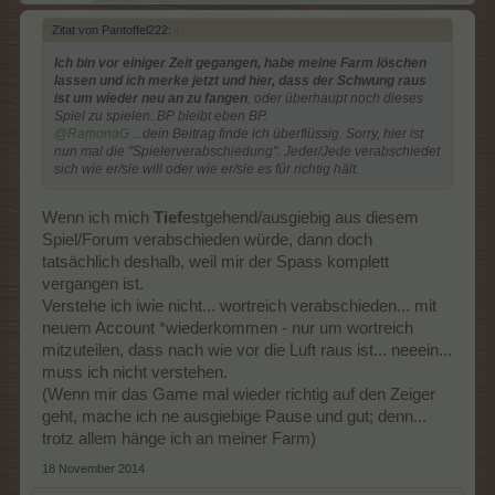
Zitat von Pantoffel222:
↑
Ich bin vor einiger Zeit gegangen, habe meine Farm löschen
lassen und ich merke jetzt und hier, dass der Schwung raus
ist um wieder neu an zu fangen
, oder überhaupt noch dieses
Spiel zu spielen. BP bleibt eben BP.
@RamonaG
...dein Beitrag finde ich überflüssig. Sorry, hier ist
nun mal die "Spielerverabschiedung". Jeder/Jede verabschiedet
sich wie er/sie will oder wie er/sie es für richtig hält.
Wenn ich mich
Tief
estgehend/ausgiebig aus diesem
Spiel/Forum verabschieden würde, dann doch
tatsächlich deshalb, weil mir der Spass komplett
vergangen ist.
Verstehe ich iwie nicht... wortreich verabschieden... mit
neuem Account *wiederkommen - nur um wortreich
mitzuteilen, dass nach wie vor die Luft raus ist... neeein...
muss ich nicht verstehen.
(Wenn mir das Game mal wieder richtig auf den Zeiger
geht, mache ich ne ausgiebige Pause und gut; denn...
trotz allem hänge ich an meiner Farm)
18 November 2014