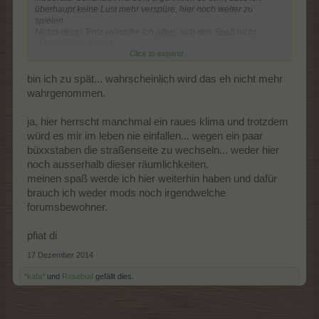
überhaupt keine Lust mehr verspüre, hier noch weiter zu
spielen.
Nichts desto Trotz wünsche ich allen, sich den Spaß nicht
verderben zu lassen.
Click to expand...
Ich verabschiede mich hier.
bin ich zu spät... wahrscheinlich wird das eh nicht mehr
GLG Sylvi
wahrgenommen.
ja, hier herrscht manchmal ein raues klima und trotzdem
würd es mir im leben nie einfallen... wegen ein paar
büxxstaben die straßenseite zu wechseln... weder hier
noch ausserhalb dieser räumlichkeiten.
meinen spaß werde ich hier weiterhin haben und dafür
brauch ich weder mods noch irgendwelche
forumsbewohner.
pfiat di
17 Dezember 2014
*kafa*
und
Rosebud
gefällt dies.