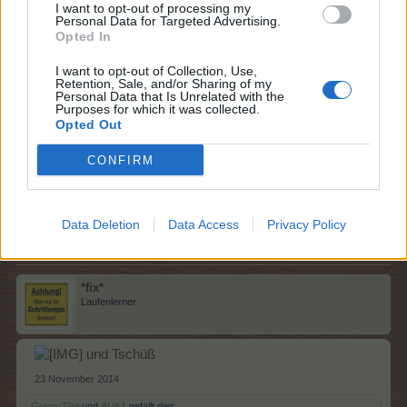
I want to opt-out of processing my
Hallo,
Personal Data for Targeted Advertising.
Opted In
ich möchte mich nur verabschieden; wollte mich aber
I want to opt-out of Collection, Use,
nicht so klamm heimlich davon stehlen.
Retention, Sale, and/or Sharing of my
Werde nicht mehr spielen. Möchte Euch aber trotzdem
Personal Data that Is Unrelated with the
Purposes for which it was collected.
weiterhin viel Spaß und Freude wünschen
Opted Out
Alles Liebe und Gute
CONFIRM
Manuela
23 November 2014
Gunny73gi
und
cassy47
gefällt dies.
Data Deletion
Data Access
Privacy Policy
*fix*
Laufenlerner
und Tschüß
23 November 2014
Gunny73gi
und
AUK1
gefällt dies.