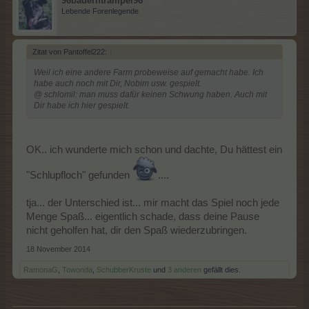
96bauerntrampel96
Lebende Forenlegende
Zitat von Pantoffel222:
↑
Weil ich eine andere Farm probeweise auf gemacht habe. Ich
habe auch noch mit Dir, Nobim usw. gespielt.
@ schlomil: man muss dafür keinen Schwung haben. Auch mit
Dir habe ich hier gespielt.
OK.. ich wunderte mich schon und dachte, Du hättest ein
"Schlupfloch" gefunden
....
tja... der Unterschied ist... mir macht das Spiel noch jede
Menge Spaß... eigentlich schade, dass deine Pause
nicht geholfen hat, dir den Spaß wiederzubringen.
18 November 2014
RamonaG
,
Towonda
,
SchubberKruste
und
3 anderen
gefällt dies.