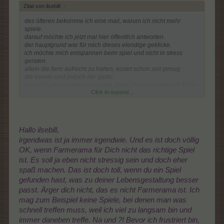
Zitat von ilsebill:
↑
des öfteren bekomme ich eine mail, warum ich nicht mehr
spiele.
darauf möchte ich jetzt mal hier öffentlich antworten.
der hauptgrund war für mich dieses elendige geklicke.
ich möchte mich entspannen beim spiel und nicht in stress
geraten.
allein die farm aufrecht zu halten, kostet schon zeit genug.
die events sind jedoch der gipfel.
wenn ich etwas erreichen wollte, hatte ich kaum noch zeit für ein
Click to expand...
leben ohne pc.
zudem ständig etwas neues, eine flut von neuen pflanzen, tieren
u.s.w.
wer mal ne kurze pause einlegt, kommt kaum noch hinterher.
ne zeitlang hat es mir spaß gemacht, die farm aufzubauen, aber
Hallo ilsebill,
schnell wurden viele bäüme e.c.t. wertlos.
irgendwas ist ja immer irgendwie. Und es ist doch völlig
die anforderungen wurden mir hier zu groß, mein privatleben
leidet darunter.
OK, wenn Farmerama für Dich nicht das richtige Spiel
mittlerweile spiele ich ein anderes spiel, nicht von bigpoint....
ist. Es soll ja eben nicht stressig sein und doch eher
dieses verzeiht mir auch mal ne abwesenheit und die events
spaß machen. Das ist doch toll, wenn du ein Spiel
kann ich ruhig angehen.
gefunden hast, was zu deiner Lebensgestaltung besser
trotzdem sind sie locker zu schaffen, ohne ständig vor dem pc zu
sitzen.
passt. Ärger dich nicht, das es nicht Farmerama ist. Ich
ab und zu schau ich hier mal rein und sehe:
mag zum Beispiel keine Spiele, bei denen man was
nein danke, alles nur noch schlimmer
schnell treffen muss, weil ich viel zu langsam bin und
immer daneben treffe. Na und ?! Bevor ich frustriert bin,