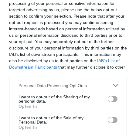
processing of your personal or sensitive information for
Wünsche weiterhin viel Spaß
targeted advertising by us, please use the below opt-out
section to confirm your selection. Please note that after your
LG
opt-out request is processed you may continue seeing
interest-based ads based on personal information utilized by
23 November 2014
us or personal information disclosed to third parties prior to
Gunny73gi
gefällt dies.
your opt-out. You may separately opt-out of the further
disclosure of your personal information by third parties on the
IAB’s list of downstream participants. This information may
also be disclosed by us to third parties on the
IAB’s List of
Katzenkotz
Nachwuchs-Autor
Downstream Participants
that may further disclose it to other
third parties.
Tschüüüüßie und alles Liebe und Gute!
Personal Data Processing Opt Outs
Manuela
I want to opt-out of the Sharing of my
23 November 2014
personal data.
Opted In
I want to opt-out of the Sale of my
Miezi
Personal Data.
Nachwuchs-Autor
Opted In