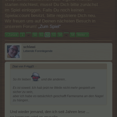
starten möchtest, musst Du Dich bitte zunächst
im Spiel einloggen. Falls Du noch keinen
Spielaccount besitzt, bitte registriere Dich neu.
Wir freuen uns auf Deinen nächsten Besuch in
unserem Forum!
„Zum Spiel“
< Zurück
1
←
50
51
52
53
54
→
58
Weiter >
schlewi
Lebende Forenlegende
Zitat von Fr4ggl3:
↑
So ihr lieben
und die anderen..
Es ist soweit. Ich hab jetzt ne Weile nicht mehr gespielt um
sicher zu sein,
aber ich habe es tatsächlich geschafft Farmerama an den Nagel
zu hängen..
Und wieder jemand, den ich seit Jahren lese ...
so langsam wird es gruselig ...