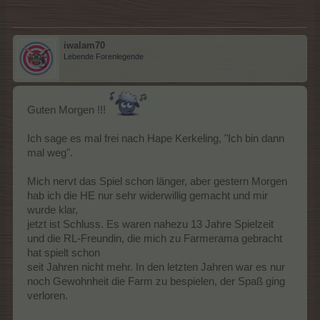
Werde gerade ein wenig wehmütig, aber das geht vorüber.
Ich verabschiede mich mit einer Träne im Auge, wünsche euch
alles liebe, gute und
iwalam70
vor allem Gesundheit und Glück..
Lebende Forenlegende
Macht´s gut
Liebe Grüße vom Fr4ggl3
Guten Morgen !!!
Ich sage es mal frei nach Hape Kerkeling, "Ich bin dann
mal weg".
Mich nervt das Spiel schon länger, aber gestern Morgen
hab ich die HE nur sehr widerwillig gemacht und mir
wurde klar,
jetzt ist Schluss. Es waren nahezu 13 Jahre Spielzeit
und die RL-Freundin, die mich zu Farmerama gebracht
hat spielt schon
seit Jahren nicht mehr. In den letzten Jahren war es nur
noch Gewohnheit die Farm zu bespielen, der Spaß ging
verloren.