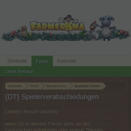
Startseite
Kalender
Foren
Letzte Beiträge
Startseite
Foren
Benutzerecke
Speakers Corner
{DT} Spielerverabschiedungen
Liebe(r) Forum-Leser/in,
wenn Du in diesem Forum aktiv an den
Gesprächen teilnehmen oder eigene Themen