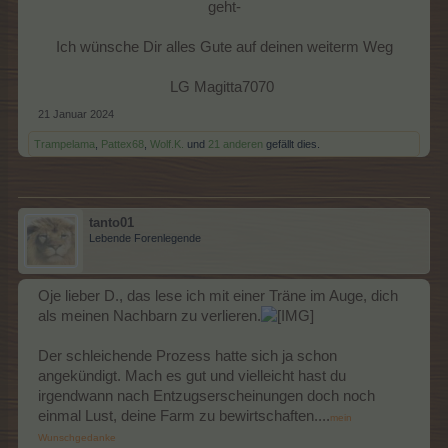
geht-
Ich wünsche Dir alles Gute auf deinen weiterm Weg
LG Magitta7070 ​
21 Januar 2024
Trampelama
,
Pattex68
,
Wolf.K.
und
21 anderen
gefällt dies.
tanto01
Lebende Forenlegende
Oje lieber D., das lese ich mit einer Träne im Auge, dich
als meinen Nachbarn zu verlieren.
Der schleichende Prozess hatte sich ja schon
angekündigt. Mach es gut und vielleicht hast du
irgendwann nach Entzugserscheinungen doch noch
einmal Lust, deine Farm zu bewirtschaften....
mein
Wunschgedanke