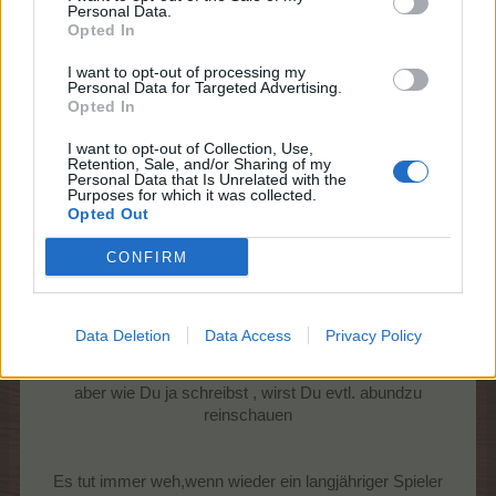
Personal Data.
und auch mit den Marktgeiern verbinde ich sehr positive
Opted In
Erinnerungen.
Löschen lasse ich "meine" Farm vorerst nicht, meine bessere
I want to opt-out of processing my
Personal Data for Targeted Advertising.
Hälfte spielt ja noch aktiv und vielleicht schaue ich ja
Opted In
gelegentlich
mal wieder rein um hier etwas zu lesen.
I want to opt-out of Collection, Use,
Ciao, macht es gut und bleibt gesund !!!
Retention, Sale, and/or Sharing of my
***freundlich über den Farmzaun winke***
Personal Data that Is Unrelated with the
Purposes for which it was collected.
Liebe Grüße
Opted Out
CONFIRM
Ich kann Dich gut verstehn
Data Deletion
Data Access
Privacy Policy
@iwalam70
aber wie Du ja schreibst , wirst Du evtl. abundzu
reinschauen
Es tut immer weh,wenn wieder ein langjähriger Spieler