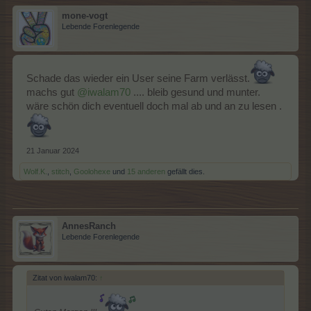
mone-vogt
Lebende Forenlegende
Schade das wieder ein User seine Farm verlässt.
machs gut
@iwalam70
.... bleib gesund und munter.
wäre schön dich eventuell doch mal ab und an zu lesen .
21 Januar 2024
Wolf.K.
,
stitch
,
Goolohexe
und
15 anderen
gefällt dies.
AnnesRanch
Lebende Forenlegende
Zitat von iwalam70:
↑