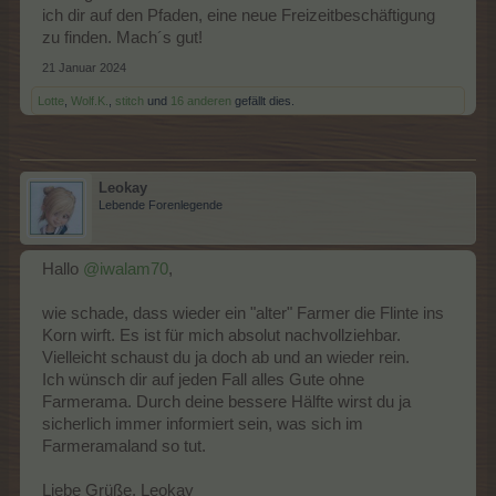
ich dir auf den Pfaden, eine neue Freizeitbeschäftigung
zu finden. Mach´s gut!
21 Januar 2024
Lotte
,
Wolf.K.
,
stitch
und
16 anderen
gefällt dies.
Leokay
Lebende Forenlegende
Hallo
@iwalam70
,
wie schade, dass wieder ein "alter" Farmer die Flinte ins
Korn wirft. Es ist für mich absolut nachvollziehbar.
Vielleicht schaust du ja doch ab und an wieder rein.
Ich wünsch dir auf jeden Fall alles Gute ohne
Farmerama. Durch deine bessere Hälfte wirst du ja
sicherlich immer informiert sein, was sich im
Farmeramaland so tut.
Liebe Grüße, Leokay