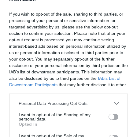
Erinnerungen.
Wolf.K.
,
Goolohexe
,
anita19591959
und
14 anderen
gefällt dies.
Löschen lasse ich "meine" Farm vorerst nicht, meine bessere
If you wish to opt-out of the sale, sharing to third parties, or
Hälfte spielt ja noch aktiv und vielleicht schaue ich ja
gelegentlich
processing of your personal or sensitive information for
mal wieder rein um hier etwas zu lesen.
Magitta7070
targeted advertising by us, please use the below opt-out
Lebende Forenlegende
section to confirm your selection. Please note that after your
Ciao, macht es gut und bleibt gesund !!!
opt-out request is processed you may continue seeing
***freundlich über den Farmzaun winke***
interest-based ads based on personal information utilized by
Zitat von iwalam70:
↑
Liebe Grüße
us or personal information disclosed to third parties prior to
iwalam70
your opt-out. You may separately opt-out of the further
Guten Morgen !!!
disclosure of your personal information by third parties on the
IAB’s list of downstream participants. This information may
Ich sage es mal frei nach Hape Kerkeling, "Ich bin dann mal
also be disclosed by us to third parties on the
IAB’s List of
weg".
Downstream Participants
that may further disclose it to other
Mich nervt das Spiel schon länger, aber gestern Morgen hab ich
third parties.
die HE nur sehr widerwillig gemacht und mir wurde klar,
jetzt ist Schluss. Es waren nahezu 13 Jahre Spielzeit und die
Click to expand...
RL-Freundin, die mich zu Farmerama gebracht hat spielt schon
Personal Data Processing Opt Outs
seit Jahren nicht mehr. In den letzten Jahren war es nur noch
Gewohnheit die Farm zu bespielen, der Spaß ging verloren.
I want to opt-out of the Sharing of my
Mein lieber Nachbar
@iwalam70
personal data.
An dieser Stelle möchte ich mich bei allen lieben Menschen die
Opted In
ich hier kennen lernen durfte bedanken. Ich möchte keine
Namen nennen (dann vergesse ich nur jemanden), besonderer
I want to opt-out of the Sale of my
Dank aber an das Mod-Team und die Crew aus der Bracke