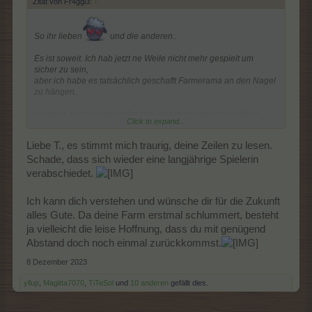
Zitat von Fr4ggl3:
↑
So ihr lieben
und die anderen..
Es ist soweit. Ich hab jetzt ne Weile nicht mehr gespielt um
sicher zu sein,
aber ich habe es tatsächlich geschafft Farmerama an den Nagel
zu hängen..
Ich habe für mich das gefunden, was mich wirklich glücklich
Click to expand...
macht.
Eine Simulation, wo ich mit Mensch und Tier agieren kann und
Liebe T., es stimmt mich traurig, deine Zeilen zu lesen.
nicht dieses
von üblen Fehlern behaftete Spiel mit stupidem vor sich hin
Schade, dass sich wieder eine langjährige Spielerin
klicken und ewig das Gleiche..
verabschiedet.
Es hat, glaube ich, schleichend nach der Umstellung begonnen.
Ich kann dich verstehen und wünsche dir für die Zukunft
Und sich wie Gewürms langsam ausgebreitet..
alles Gute. Da deine Farm erstmal schlummert, besteht
Ich bringe es noch nicht ganz über mich, die Farmen komplett
ja vielleicht die leise Hoffnung, dass du mit genügend
löschen zu lassen..
Abstand doch noch einmal zurückkommst.
11 Jahre schmeißt man nicht so einfach weg..
Aber ich spiele wirklich nicht mehr und wenn ich manchmal
8 Dezember 2023
inkognito im Forum lesen,
weiß ich, dass die Entscheidung richtig war!
yllup
,
Magitta7070
,
TiTeSol
und
10 anderen
gefällt dies.
Ein paar von euch werden mir echt fehlen und ich möchte euch