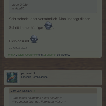
iwalam70
Liebe Grüße
iwalam70
Sehr schade, aber verständlich. Man überlegt diesen
Schritt immer häufiger
.
Bleib gesund
21 Januar 2024
Wolf.K.
,
stitch
,
Goolohexe
und
15 anderen
gefällt dies.
jemesa53
Lebende Forenlegende
Zitat von iwalam70:
↑
Ciao, macht es gut und bleibt gesund !!!
***freundlich über den Farmzaun winke***