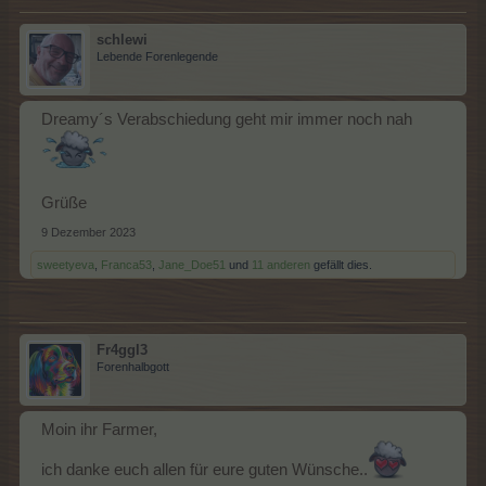
und dem Mod Team danken
schlewi
für die guten und auch für die schlechten Zeiten..
Lebende Forenlegende
Werde gerade ein wenig wehmütig, aber das geht vorüber.
Ich verabschiede mich mit einer Träne im Auge, wünsche euch
Dreamy´s Verabschiedung geht mir immer noch nah
alles liebe, gute und
vor allem Gesundheit und Glück..
Macht´s gut
Liebe Grüße vom Fr4ggl3
Grüße
9 Dezember 2023
sweetyeva
,
Franca53
,
Jane_Doe51
und
11 anderen
gefällt dies.
Fr4ggl3
Forenhalbgott
Moin ihr Farmer,
ich danke euch allen für eure guten Wünsche..