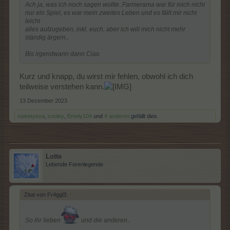
Ach ja, was ich noch sagen wollte..Farmerama war für mich nicht
nur ein Spiel, es war mein zweites Leben und es fällt mir nicht
leicht
alles aufzugeben, inkl. euch, aber ich will mich nicht mehr
ständig ärgern..
Bis irgendwann dann Ciao
Kurz und knapp, du wirst mir fehlen, obwohl ich dich
teilweise verstehen kann.
13 Dezember 2023
sweetyeva
,
cooley
,
Emely104
und
4 anderen
gefällt dies.
Lotte
Lebende Forenlegende
Zitat von Fr4ggl3:
↑
So ihr lieben
und die anderen..