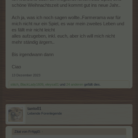
schöne Weihnachtszeit und kommt gut ins neue Jahr..
Ach ja, was ich noch sagen wollte..Farmerama war für
mich nicht nur ein Spiel, es war mein zweites Leben und
es fällt mir nicht leicht
alles aufzugeben, inkl. euch, aber ich will mich nicht
mehr ständig ärgern..
Bis irgendwann dann
Ciao
13 Dezember 2023
stitch
,
BlackLady1609
,
eleysa01
und
24 anderen
gefällt dies.
tanto01
Lebende Forenlegende
Zitat von Fr4ggl3:
↑