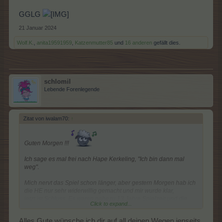
GGLG
21 Januar 2024
Wolf.K.
,
anita19591959
,
Katzenmutter85
und
16 anderen
gefällt dies.
schlomil
Lebende Forenlegende
Zitat von iwalam70:
↑
Guten Morgen !!!
Ich sage es mal frei nach Hape Kerkeling, "Ich bin dann mal
weg".
Mich nervt das Spiel schon länger, aber gestern Morgen hab ich
die HE nur sehr widerwillig gemacht und mir wurde klar,
jetzt ist Schluss. Es waren nahezu 13 Jahre Spielzeit und die
Click to expand...
RL-Freundin, die mich zu Farmerama gebracht hat spielt schon
seit Jahren nicht mehr. In den letzten Jahren war es nur noch
Alles Gute wünsche ich dir auf all deinen Wegen jenseits