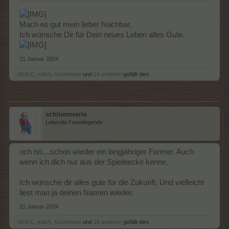
seit Jahren nicht mehr. In den letzten Jahren war es nur noch
Gewohnheit die Farm zu bespielen, der Spaß ging verloren.
Mach es gut mein lieber Nachbar.
An dieser Stelle möchte ich mich bei allen lieben Menschen die
Ich wünsche Dir für Dein neues Leben alles Gute.
ich hier kennen lernen durfte bedanken. Ich möchte keine
Namen nennen (dann vergesse ich nur jemanden), besonderer
Dank aber an das Mod-Team und die Crew aus der Bracke
21 Januar 2024
und auch mit den Marktgeiern verbinde ich sehr positive
Erinnerungen.
Wolf.K.
,
stitch
,
Goolohexe
und
14 anderen
gefällt dies.
Löschen lasse ich "meine" Farm vorerst nicht, meine bessere
Hälfte spielt ja noch aktiv und vielleicht schaue ich ja
gelegentlich
mal wieder rein um hier etwas zu lesen.
schlummerle
Lebende Forenlegende
Ciao, macht es gut und bleibt gesund !!!
***freundlich über den Farmzaun winke***
och nö....schon wieder ein langjähriger Farmer. Auch
Liebe Grüße
wenn ich dich nur aus der Spieleecke kenne.
iwalam70
Ich wünsche dir alles gute für die Zukunft. Und vielleicht
liest man ja deinen Namen wieder.
21 Januar 2024
Wolf.K.
,
stitch
,
Goolohexe
und
16 anderen
gefällt dies.