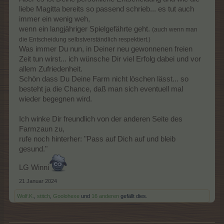
Erinnerungen.
liebe Magitta bereits so passend schrieb... es tut auch
immer ein wenig weh,
Löschen lasse ich "meine" Farm vorerst nicht, meine bessere
wenn ein langjähriger Spielgefährte geht.
(auch wenn man
Hälfte spielt ja noch aktiv und vielleicht schaue ich ja
gelegentlich
die Entscheidung selbstverständlich respektiert.)
mal wieder rein um hier etwas zu lesen.
Was immer Du nun, in Deiner neu gewonnenen freien
Zeit tun wirst... ich wünsche Dir viel Erfolg dabei und vor
Ciao, macht es gut und bleibt gesund !!!
allem Zufriedenheit.
***freundlich über den Farmzaun winke***
Schön dass Du Deine Farm nicht löschen lässt... so
Liebe Grüße
besteht ja die Chance, daß man sich eventuell mal
iwalam70
wieder begegnen wird.
Ich winke Dir freundlich von der anderen Seite des
Farmzaun zu,
rufe noch hinterher: "Pass auf Dich auf und bleib
gesund."
LG Winni
21 Januar 2024
Wolf.K.
,
stitch
,
Goolohexe
und
16 anderen
gefällt dies.