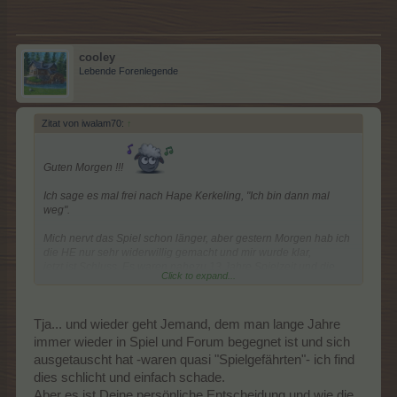
cooley
Lebende Forenlegende
Zitat von iwalam70:
↑
Guten Morgen !!!
Ich sage es mal frei nach Hape Kerkeling, "Ich bin dann mal
weg".
Mich nervt das Spiel schon länger, aber gestern Morgen hab ich
die HE nur sehr widerwillig gemacht und mir wurde klar,
jetzt ist Schluss. Es waren nahezu 13 Jahre Spielzeit und die
Click to expand...
RL-Freundin, die mich zu Farmerama gebracht hat spielt schon
seit Jahren nicht mehr. In den letzten Jahren war es nur noch
Gewohnheit die Farm zu bespielen, der Spaß ging verloren.
Tja... und wieder geht Jemand, dem man lange Jahre
An dieser Stelle möchte ich mich bei allen lieben Menschen die
immer wieder in Spiel und Forum begegnet ist und sich
ich hier kennen lernen durfte bedanken. Ich möchte keine
ausgetauscht hat -waren quasi "Spielgefährten"- ich find
Namen nennen (dann vergesse ich nur jemanden), besonderer
dies schlicht und einfach schade.
Dank aber an das Mod-Team und die Crew aus der Bracke
und auch mit den Marktgeiern verbinde ich sehr positive
Aber es ist Deine persönliche Entscheidung und wie die