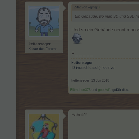
Zitat von =giftig:
↑
Ein Gebäude, wo man SD und SSD he
Und so ein Gebäude nennt man 
kettenseger
Kaiser des Forums
F _ _ _ _ _
kettenseger
ID (verschlüsselt): feezfvd
kettenseger
,
13 Juli 2018
Blümchen373
und
goodwife
gefällt dies.
Fabrik?