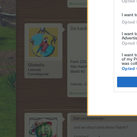
Opted 
Blümchen373
,
goodwife
und
Globulix
gefällt di
I want t
Opted 
Da kaufe ich mal ein E
I want 
Advertis
Opted 
I want t
of my P
Farm 220, Bahama 474
was col
Globulix
Alle Handwerke auf 5
Opted 
Lebende
Markt 40
Forenlegende
Globulix
,
13 Juli 2018
Blümchen373
gefällt dies.
Zitat von kettenseger:
↑
und wo drauf steht diese Fabrik?