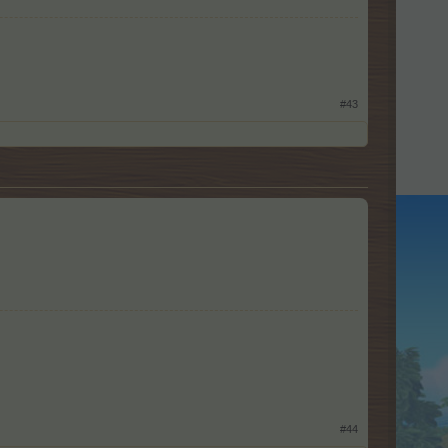
#43
#44