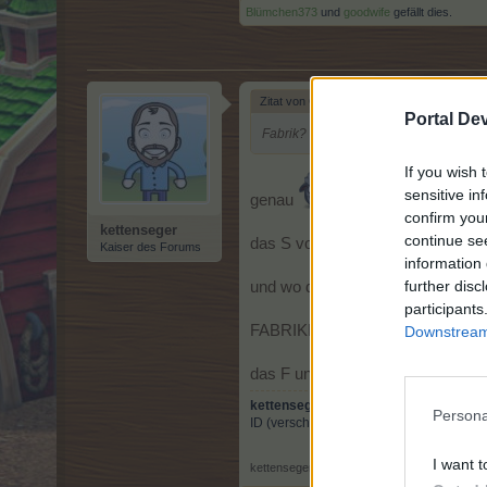
Blümchen373
und
goodwife
gefällt dies.
Zitat von Globulix:
↑
Portal De
Fabrik?
If you wish 
sensitive in
genau
confirm you
kettenseger
continue se
das S von
@Oberschnatter
brauc
Kaiser des Forums
information 
further disc
und wo drauf steht diese Fabrik?
participants
FABRIKF_ _ _ A _ _ _ _
Downstream 
das F und A habe ich aus dem er
kettenseger
Persona
ID (verschlüsselt): feezfvd
I want t
kettenseger
,
13 Juli 2018