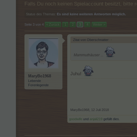
Falls Du noch keinen Spielaccount besitzt, bitt
Status des Themas:
Es sind keine weiteren Antworten möglich.
Seite 3 von 4
< Zurück
1
2
3
4
Weiter >
Zitat von Oberschnatter:
↑
Mammuthäuser ...
Juhu!
MaryBo1968
Lebende
Forenlegende
MaryBo1968
,
12 Juli 2018
goodwife
und
anjali219
gefällt dies.