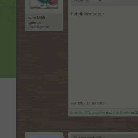
FABRIKF_ _ _ A _ _ _ _
Fabrikfarmacker
wert1965
Lebende
Forenlegende
wert1965
,
13 Juli 2018
Blümchen373
,
goodwife
und
Knacktreter
gefäl
Zitat von wert1965:
↑