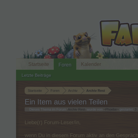
Startseite
Kalender
Foren
Letzte Beiträge
Startseite
Foren
Archiv
Archiv Rest
Ein Item aus vielen Teilen
Dieses Thema im Forum '
Archiv Rest
' wurde von
~Phoebe~
gestartet,
3 
Liebe(r) Forum-Leser/in,
wenn Du in diesem Forum aktiv an den Gespräche