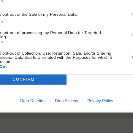
In
es.
o opt-out of the Sale of my Personal Data.
In
to opt-out of processing my Personal Data for Targeted
ing.
In
o opt-out of Collection, Use, Retention, Sale, and/or Sharing
ersonal Data that Is Unrelated with the Purposes for which it
lected.
Out
Droppen, aber richtig
CONFIRM
Data Deletion
Data Access
Privacy Policy