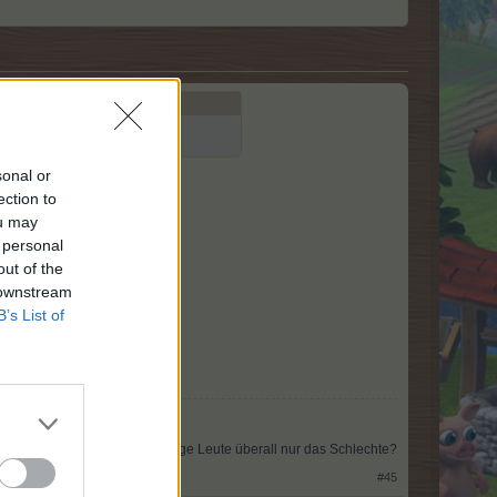
sonal or
ection to
ou may
 personal
out of the
 downstream
B’s List of
Warum sehen einige Leute überall nur das Schlechte?​
#45