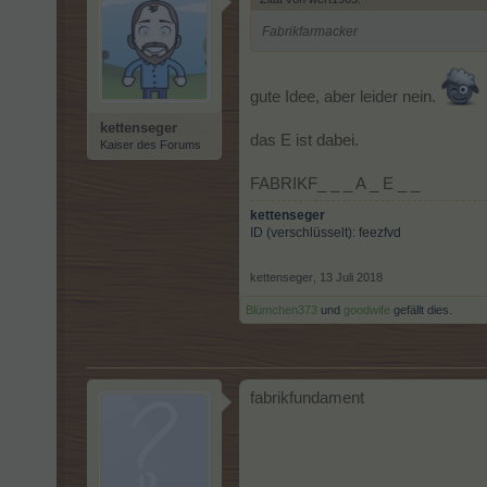
Fabrikfarmacker
gute Idee, aber leider nein.
kettenseger
das E ist dabei.
Kaiser des Forums
FABRIKF_ _ _ A _ E _ _
kettenseger
ID (verschlüsselt): feezfvd
kettenseger
,
13 Juli 2018
Blümchen373
und
goodwife
gefällt dies.
fabrikfundament