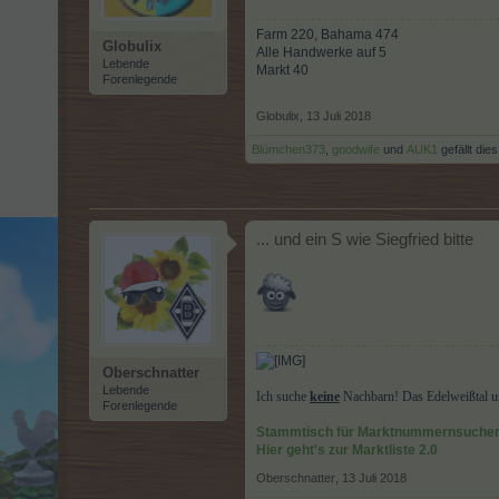
Farm 220, Bahama 474
Globulix
Alle Handwerke auf 5
Lebende
Markt 40
Forenlegende
Globulix
,
13 Juli 2018
Blümchen373
,
goodwife
und
AUK1
gefällt dies
... und ein S wie Siegfried bitte
Oberschnatter
Lebende
Ich suche
keine
Nachbarn! Das Edelweißtal un
Forenlegende
Stammtisch für Marktnummernsuche
Hier geht's zur Marktliste 2.0
Oberschnatter
,
13 Juli 2018