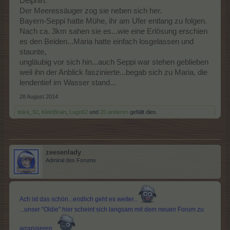
Delphin.
Der Meeressäuger zog sie neben sich her.
Bayern-Seppi hatte Mühe, ihr am Ufer entlang zu folgen.
Nach ca. 3km sahen sie es...wie eine Erlösung erschien
es den Beiden...Maria hatte einfach losgelassen und
staunte,
ungläubig vor sich hin...auch Seppi war stehen geblieben
weil ihn der Anblick faszinierte...begab sich zu Maria, die
lendentief im Wasser stand...
28 August 2014
tinka_92
,
KleinBrain
,
Lugo62
und
20 anderen
gefällt dies.
zeesenlady
Admiral des Forums
Ach ist das schön...endlich geht es weiter...
...unser "Oldie" hier scheint sich langsam mit dem neuen Forum zu
arrangieren...