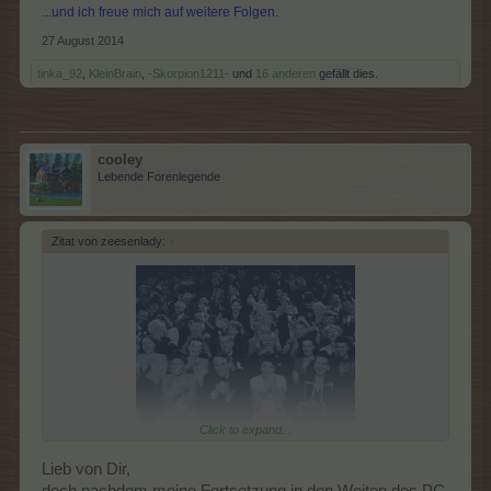
...und ich freue mich auf weitere Folgen.
27 August 2014
tinka_92
,
KleinBrain
,
-Skorpion1211-
und
16 anderen
gefällt dies.
cooley
Lebende Forenlegende
Zitat von zeesenlady:
↑
Click to expand...
Das ist letzten Applaus von Gaby aus dem alten Forum...und wie
Du siehst, lieber Winni, freuen sich alle, das es hier weitergeht...
Lieb von Dir,
doch nachdem meine Fortsetzung in den Weiten des PC