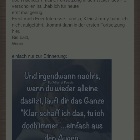
verschollen ist...hab ich für heute
erst mal genug.
...und so eine tolle Zusammenfassung hast Du geschrieben und
alle Protagonisten aufgezählt...nur einen vermisse ich...
Freut mich Euer Interesse...und ja, Klein-Jimmy habe ich
nicht aufgeführt...kommt dann in der ersten Fortsetzung
hier.
Bis bald,
Winni
einfach nur zur Erinnerung:
...den Schimpansen Jimmy, der mit der Anja 'ne Modenschau
gemacht und ihre Pampers so chic fand...
...und ich freue mich auf weitere Folgen.