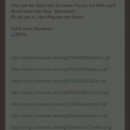
Dies soll der Start sein, im neuen Forum, ich hoffe auch
Wonni wird trotz ihres "atemlosen"
RL ab und zu, den Weg hier her finden.
Auf in neue Abenteuer...
https://img1.dreamies.de/img/278/b/4905b6a29zx.gif
https://img1.dreamies.de/img/303/b/76lo4rqpccq.gif
https://img1.dreamies.de/img/632/b/jd2juf3yj2m.gif
https://img1.dreamies.de/img/560/b/n9jbe7ah1xu.jpg
https://img1.dreamies.de/img/169/b/kgla3ztpg09.gif
https://img1.dreamies.de/img/802/b/imdbt34ercn.gif
https://img1.dreamies.de/img/929/b/azub77et60o.png