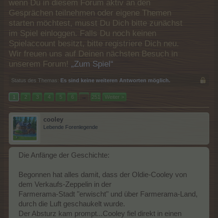
wenn Du in diesem Forum aktiv an den
Gesprächen teilnehmen oder eigene Themen
starten möchtest, musst Du Dich bitte zunächst
im Spiel einloggen. Falls Du noch keinen
Spielaccount besitzt, bitte registriere Dich neu.
Wir freuen uns auf Deinen nächsten Besuch in
unserem Forum!
„Zum Spiel“
Status des Themas:
Es sind keine weiteren Antworten möglich.
1
2
3
4
5
6
→
251
Weiter >
cooley
Lebende Forenlegende
Die Anfänge der Geschichte:
Begonnen hat alles damit, dass der Oldie-Cooley von
dem Verkaufs-Zeppelin in der
Farmerama-Stadt "erwischt" und über Farmerama-Land,
durch die Luft geschaukelt wurde.
Der Absturz kam prompt...Cooley fiel direkt in einen