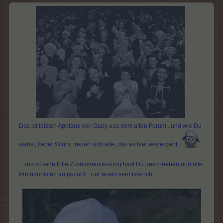
​
Das ist letzten Applaus von Gaby aus dem alten Forum...und wie Du
siehst, lieber Winni, freuen sich alle, das es hier weitergeht...
...und so eine tolle Zusammenfassung hast Du geschrieben und alle
Protagonisten aufgezählt...nur einen vermisse ich...