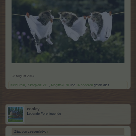
28 August 2014
KleinBrain
,
-Skorpion1211-
,
Magitta7070
und
16 anderen
gefällt dies.
cooley
Lebende Forenlegende
Zitat von zeesenlady:
↑