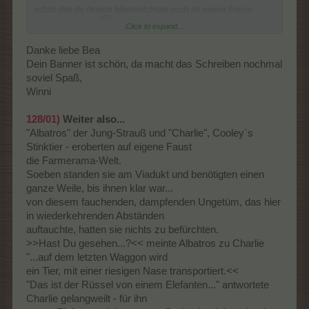
schön das du deinen Ideenreichtum auch im neuen Forum
Click to expand...
weiter verbreitest
Es ist immer wieder schön deine
Danke liebe Bea
Dein Banner ist schön, da macht das Schreiben nochmal
Geschichten zu verfolgen
und gespannt auf die
soviel Spaß,
folgenden zu warten
Winni
Ich wünsche Dir weiterhin die Leichtigkeit und sagenhaften
Ideen, die du auch im letzten Forum bestens gezeigt hast.
128/01)
Weiter also...
"Albatros" der Jung-Strauß und "Charlie", Cooley`s
Ganz in deinem Schreibstil
Stinktier - eroberten auf eigene Faust
die Farmerama-Welt.
Soeben standen sie am Viadukt und benötigten einen
ganze Weile, bis ihnen klar war...
von diesem fauchenden, dampfenden Ungetüm, das hier
in wiederkehrenden Abständen
auftauchte, hatten sie nichts zu befürchten.
>>Hast Du gesehen...?<< meinte Albatros zu Charlie
"...auf dem letzten Waggon wird
ein Tier, mit einer riesigen Nase transportiert.<<
"Das ist der Rüssel von einem Elefanten..." antwortete
Charlie gelangweilt - für ihn