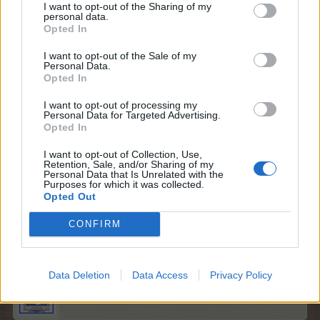
I want to opt-out of the Sharing of my
personal data.
Opted In
I want to opt-out of the Sale of my
Personal Data.
Opted In
I want to opt-out of processing my
Personal Data for Targeted Advertising.
Opted In
I want to opt-out of Collection, Use,
Retention, Sale, and/or Sharing of my
Personal Data that Is Unrelated with the
Purposes for which it was collected.
Opted Out
27 August 2014
CONFIRM
-Honey-Bunny-
,
Lean88
,
tinka_92
und
14 anderen
gefällt dies.
Data Deletion
Data Access
Privacy Policy
zeesenlady
Admiral des Forums