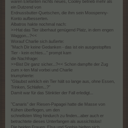
waren Elefanten nichts neues, Cooley betrieb mehr als
ein Dutzend von
Erdnussbutter-Quetschen, die ihm sein Moospenny-
Konto aufbesserten.
Albatros hakte nochmal nach:
>>Hat das Tier überhaut genügend Platz, in dem engen
Waggon...?<<
Worauf Charlie sich äußerte:
"Mach Dir keine Gedanken - das ist ein ausgestopftes
Tier - kein echtes..." prompt kam
die Nachfrage:
>>Bist Dir ganz sicher...?<< Schon dampfte der Zug
zum x-ten Mal vorbei und Charlie
triumphierte:
"Glaubst wirklich ein Tier hält so lange aus, ohne Essen,
Trinken, Schlafen...?"
Damit war für das Stinktier der Fall erledigt...
"Canaris" der Riesen-Papagei hatte die Masse von
Kühen überflogen, um den
schnellsten Weg hindurch zu finden...aber auch er
betrachtete dieses Unterfangen als aussichtslos!
Die beiden Frauen, Elsa und Sophia hielten sich