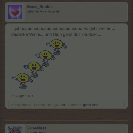
Sweet_Bubble
Lebende Forenlegende
...juhuuuuuuuuuuuuuuuuuuuuuuuuuu es geht weiter ...
daaanke Winni... und Dich ganz doll knuddel....
27 August 2014
-Honey-Bunny-
,
Lean88
,
tinka_92
und
14 anderen
gefällt dies.
Gaby-Nuss
Forenhalbgott