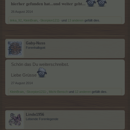
hierher gefunden hat...und weiter geht...
26 August 2014
tinka_92
,
KleinBrain
,
-Skorpion1211-
und
13 anderen
gefällt dies.
Gaby-Nuss
Forenhalbgott
Schön das Du weiterschreibst.
Liebe Grüsse
27 August 2014
KleinBrain
,
-Skorpion1211-
,
Michi-Bensch
und
12 anderen
gefällt dies.
Linde1956
Lebende Forenlegende