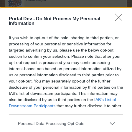
Bin schon vor der Nachtschicht hundemüde,
Portal Dev -
Do Not Process My Personal
lach.
Information
Wir haben unsere Smilies wieder.
If you wish to opt-out of the sale, sharing to third parties, or
Sind ja sehr süss.
processing of your personal or sensitive information for
27 August 2014
targeted advertising by us, please use the below opt-out
section to confirm your selection. Please note that after your
KleinBrain
,
-Skorpion1211-
,
Magitta7070
und
14 anderen
gefällt dies.
opt-out request is processed you may continue seeing
interest-based ads based on personal information utilized by
us or personal information disclosed to third parties prior to
Sweet_Bubble
your opt-out. You may separately opt-out of the further
Lebende Forenlegende
disclosure of your personal information by third parties on the
IAB’s list of downstream participants. This information may
also be disclosed by us to third parties on the
IAB’s List of
...dann mach ich Dir doch gleich mal nen starken Kaffee
Downstream Participants
that may further disclose it to other
liebe Gaby ... damit Du die Nachtschicht gut
third parties.
überstehst...und knuddel Dich jetzt munter ... lach ....
Personal Data Processing Opt Outs