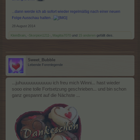
...dann werde ich ab sofort wieder regelmäßig nach einer neuen
Folge Ausschau halten...
28 August 2014
KleinBrain
,
-Skorpion1211-
,
Magitta7070
und
15 anderen
gefällt dies.
Sweet_Bubble
Lebende Forenlegende
...juhuuuuuuuuuuuu ich freu mich Winni... hast wieder
sooo eine tolle Fortsetzung geschrieben... und bin schon
ganz gespannt auf die Nächste ...