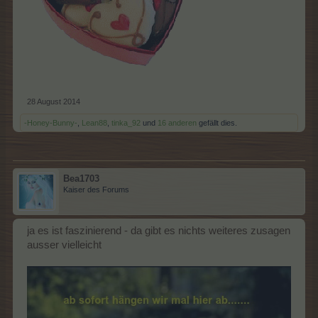
28 August 2014
-Honey-Bunny-
,
Lean88
,
tinka_92
und
16 anderen
gefällt dies.
Bea1703
Kaiser des Forums
ja es ist faszinierend - da gibt es nichts weiteres zusagen
ausser vielleicht