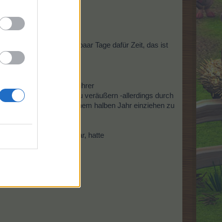
fer tätig werden...?=
beslager, gab Ihm einen
rt:
ben... lass mir bitte ein paar Tage dafür Zeit, das ist
rin Maria Bleibtreu, bei ihrer
 geschafft, ihr Wohnhaus zu veräußern -allerdings durch
er gezwungen, erst in einem halben Jahr einziehen zu
en dem jungen Liebespaar, hatte
n nun bald was...=
eht es immer weiter.=