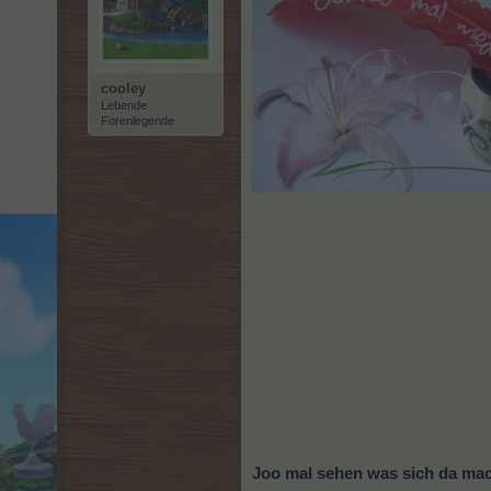
cooley
Lebende
Forenlegende
Joo mal sehen was sich da mach