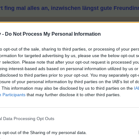
t fing mal alles an, inzwischen längst gute Freundinn
ständig in der Welt unterwegs... wirst also viel Zeit haben, für unser gemeinsames B
v -
Do Not Process My Personal Information
tin Carla Bungert ihrem aktuellen Geliebten Bernhard Bleibtreu eröffn
to opt-out of the sale, sharing to third parties, or processing of your per
der ganzen Welt beruflich unterwegs zu sein, sondern vielmehr mit schri
formation for targeted advertising by us, please use the below opt-out s
seinen allgemeinen Lebensunterhalt zu bestreiten.
r selection. Please note that after your opt-out request is processed y
eing interest-based ads based on personal information utilized by us or
arla ihre weitreichende Info dem Geliebten eröffnet hatte, suchten i
disclosed to third parties prior to your opt-out. You may separately opt-
en und sie legte all ihre ganzen Gefühle die in Ihr waren in diese Zär
losure of your personal information by third parties on the IAB’s list of
. This information may also be disclosed by us to third parties on the
IA
zu dauern, bevor Bernie jene leicht feuchte Zärtlichkeit unterbrach, 
Participants
that may further disclose it to other third parties.
den Hals hängend, vor Freude überschäumend im Kreis:
 denn...?=
n weiteren Küssen, konnte Sie Ihm antworten:
ulden müssen... aber wir sollten ja vorher auch noch einiges dafür p
l Data Processing Opt Outs
ganz anderen Ort - aber in ähnlicher Situation, Sie ihren Kopf auf se
o opt-out of the Sharing of my personal data.
ürend, wurde Sie von Bernie gefragt: