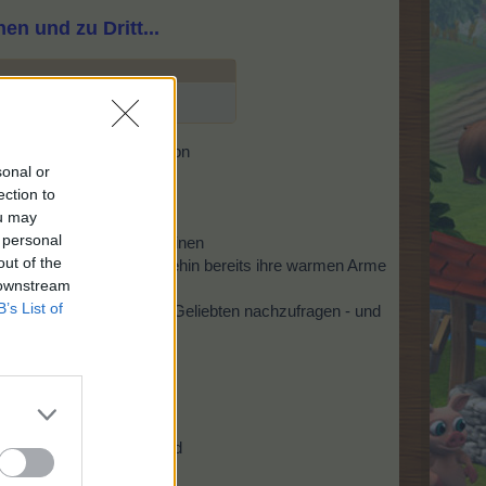
en und zu Dritt...
aby...=
ete, wie er sie vorher davon
sonal or
ftstellerischer Tätigkeit
ection to
ou may
 personal
hre weichen Lippen die seinen
out of the
tlichkeit - hatte sie ja ohnehin bereits ihre warmen Arme
 downstream
B’s List of
um bei seiner glückseligen Geliebten nachzufragen - und
lanen...=
iner blanken Brust liegend