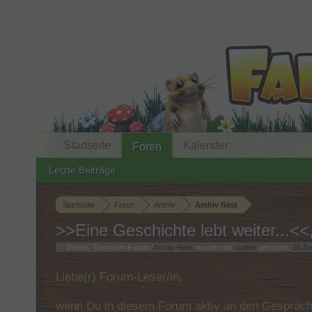
Startseite
Kalender
Foren
Letzte Beiträge
Startseite
Foren
Archiv
Archiv Rest
>>Eine Geschichte lebt weiter...<
Dieses Thema im Forum '
Archiv Rest
' wurde von
cooley
gestartet,
26 Au
Liebe(r) Forum-Leser/in,
wenn Du in diesem Forum aktiv an den Gespräche