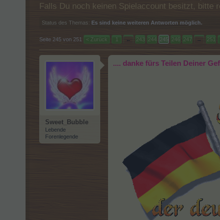
Falls Du noch keinen Spielaccount besitzt, bitt
Status des Themas:
Es sind keine weiteren Antworten möglich.
Seite 245 von 251
< Zurück
1
←
243
244
245
246
247
→
251
.... danke fürs Teilen Deiner G
Sweet_Bubble
Lebende
Forenlegende