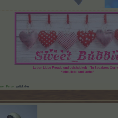
...
Leben Liebe Freude und Leichtigkeit - "in Speakers Corn
*lebe, liebe und lache*
teren Person
gefällt dies.