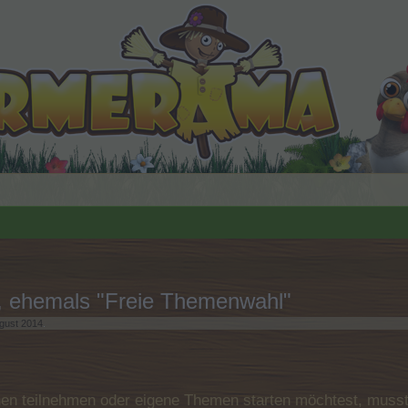
<, ehemals "Freie Themenwahl"
gust 2014
.
n teilnehmen oder eigene Themen starten möchtest, musst D