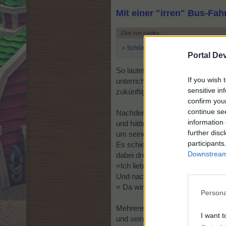
Mit einer "irren" Bus-Fahr
Zitat von cooley:
↑
= Schön... dann bist Du ja nicht mehr 
Portal De
So lautete jener Satz, den Studen
If you wish 
unterrichtet hatte, nicht mehr in 
sensitive in
zukünftig zu Hause, selbständig 
confirm you
continue se
Nachdem die junge, burschikose C
information 
und hätten diese auch blind gefund
further disc
um seinen Hals gelegt.
participants
Es schien eine gefühlte Ewigkeit 
Downstream 
dabei drehte er sich mit Ihr um 
=Ich liebe Dich... wann kommt es
Und nach einer ganzen Lawine vo
= Da wirst Dich noch 6 Monate ged
Persona
Mehrere Stunden später, an einem 
I want t
und seinen Arm um sich gelegt sp