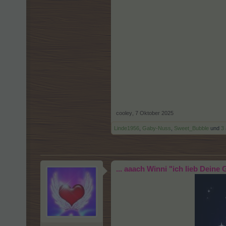
cooley
,
7 Oktober 2025
Linde1956
,
Gaby-Nuss
,
Sweet_Bubble
und
3
... aaach Winni "ich lieb Dein