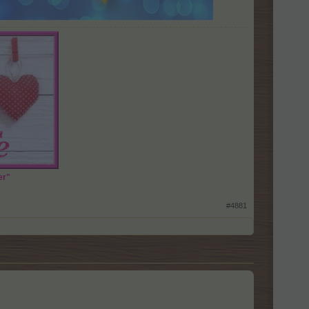
er"
#4881