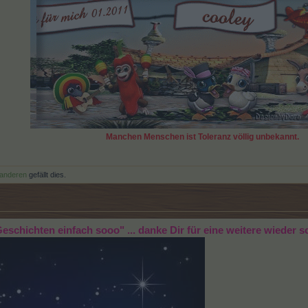
Manchen Menschen ist Toleranz völlig unbekannt.
 anderen
gefällt dies.
e Geschichten einfach sooo" ... danke Dir für eine weitere wiede