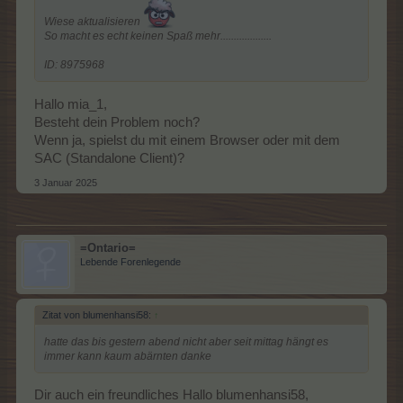
Wiese aktualisieren
So macht es echt keinen Spaß mehr...................
ID: 8975968
Hallo mia_1,
Besteht dein Problem noch?
Wenn ja, spielst du mit einem Browser oder mit dem
SAC (Standalone Client)?
3 Januar 2025
=Ontario=
Lebende Forenlegende
Zitat von blumenhansi58:
↑
hatte das bis gestern abend nicht aber seit mittag hängt es
immer kann kaum abärnten danke
Dir auch ein freundliches Hallo blumenhansi58,