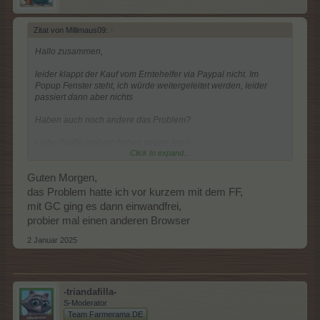
Zitat von Millimaus09:
↑
Hallo zusammen,
leider klappt der Kauf vom Erntehelfer via Paypal nicht. Im
Popup Fenster steht, ich würde weitergeleitet werden, leider
passiert dann aber nichts
Haben auch noch andere das Problem?
Liebe Grüße und ein frohes neues Jahr!
Click to expand...
Guten Morgen,
Edit: hat sich erledigt, ging jetzt doch
das Problem hatte ich vor kurzem mit dem FF,
mit GC ging es dann einwandfrei,
probier mal einen anderen Browser
2 Januar 2025
-triandafilla-
S-Moderator
Team Farmerama DE