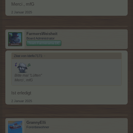
Merci , mfG
2 Januar 2025
FarmersWeisheit
Board Administrator
Team Farmerama DE
Zitat von Idefix7171:
↑
Bitte mal "Lüften"
Merci , mfG
Ist erledigt
2 Januar 2025
GrannyElli
Forenbewohner