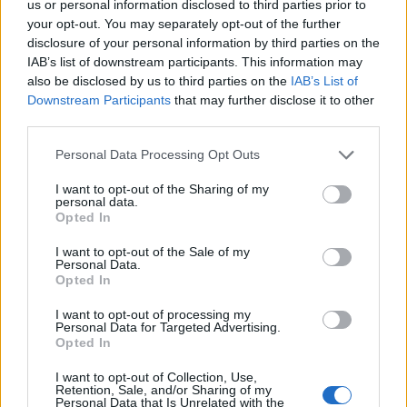
us or personal information disclosed to third parties prior to
your opt-out. You may separately opt-out of the further
Ganz lieben Dank
disclosure of your personal information by third parties on the
GrannyElli
IAB’s list of downstream participants. This information may
2 Januar 2025
also be disclosed by us to third parties on the
IAB’s List of
Downstream Participants
that may further disclose it to other
third parties.
FarmersWeisheit
Board Administrator
Personal Data Processing Opt Outs
Team Farmerama DE
I want to opt-out of the Sharing of my
personal data.
Zitat von GrannyElli:
↑
Opted In
Guten Tag Zusammen,
I want to opt-out of the Sale of my
zunächst wünsche ich Euch ein frohes und gesundes neues
Personal Data.
Opted In
Jahr
Möge 2025 uns gut gestimmt sein ...
I want to opt-out of processing my
Personal Data for Targeted Advertising.
Ich habe vorhin bei REWE das neue Monatspaket bar bezahlt-
Opted In
es wurde mir jetzt auch im Spiel gutgeschrieben - soweit so gut.
Click to expand...
Mit erfolgter Gutschrift kam auch eine Fehlermeldung und
I want to opt-out of Collection, Use,
seitdem sind meine Marmeladen und andere Produkte aus der
Retention, Sale, and/or Sharing of my
Lösch bitte einmal dein Browsercache.
Vorratskammer verschwunden - ebenso sind sämtliche
Personal Data that Is Unrelated with the
Verbrauchsgüter weg.