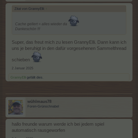
Zitat von GrannyElli:
↑
Cache gellert = alles wieder da
Dankeschön !!!
Super, das freut mich zu lesen GrannyElli. Dann kann ich
uns je beruhigt in den dafür vorgesehenen Sammelthread
schieben
2 Januar 2025
GrannyElli
gefällt dies.
wühlmaus78
Foren-Grünschnabel
hallo freunde warum werde ich bei jedem spiel
automatisch rausgeworfen