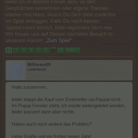
wenn Du in diesem Forum aktiv an den
Gesprächen teilnehmen oder eigene Themen
starten möchtest, musst Du Dich bitte zunächst
im Spiel einloggen. Falls Du noch keinen
Spielaccount besitzt, bitte registriere Dich neu.
Wir freuen uns auf Deinen nächsten Besuch in
unserem Forum!
„Zum Spiel“
1
2
3
4
5
6
→
115
Weiter >
Millimaus09
Laufenlerner
Hallo zusammen,
leider klappt der Kauf vom Erntehelfer via Paypal nicht.
Im Popup Fenster steht, ich würde weitergeleitet werden,
leider passiert dann aber nichts
Haben auch noch andere das Problem?
Liebe Grüße und ein frohes neues Jahr!