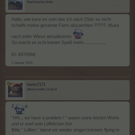
Nachwuchs-Autor
Hallo, wie kann es sein das ich nach 2Std. es nicht
schaffe meine gesamte Farm abzuernten ?????. Muss
nach jeder Wiese aktualisieren
So macht es echt keinen Spaß mehr...................
ID: 8975968
3 Januar 2025
Idefix7171
Allwissendes Orakel
"HH... we have a problem ! " waren seine letzten Worte
und er warf sein Löffelchen fort
Bitte " Lüften " damit wir wieder singen können: flying to