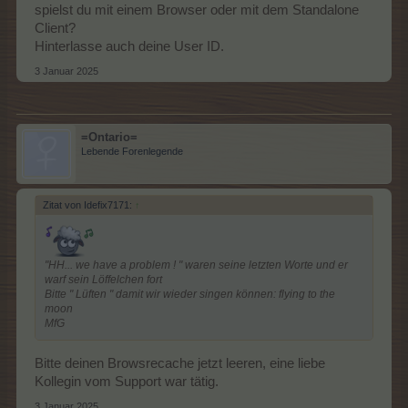
spielst du mit einem Browser oder mit dem Standalone
Client?
Hinterlasse auch deine User ID.
3 Januar 2025
=Ontario=
Lebende Forenlegende
Zitat von Idefix7171:
↑
"HH... we have a problem ! " waren seine letzten Worte und er
warf sein Löffelchen fort
Bitte " Lüften " damit wir wieder singen können: flying to the
moon
MfG
Bitte deinen Browsrecache jetzt leeren, eine liebe
Kollegin vom Support war tätig.
3 Januar 2025