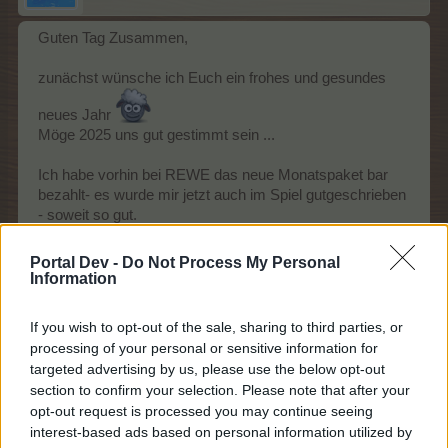
Guten Tag Zusammen,
zunächst wünsche ich Euch ein frohes und gesundes
neues Jahr
Möge 2025 uns gut gestimmt sein ...
Ich habe vorhin bei REWE das neue Monatspaket bar
bezahlt- es wurde mir jetzt auch im Spiel gutgeschrieben
- soweit so gut.
Mit erfolgter Gutschrift kam auch eine Fehlermeldung
und seitdem sind meine Marmeladen und andere
Portal Dev -
Do Not Process My Personal
Produkte aus der Vorratskammer verschwunden -
Information
ebenso sind sämtliche Verbrauchsgüter weg.
If you wish to opt-out of the sale, sharing to third parties, or
ICh habe nur noch Tickets für die Mühle und Erntehelfer-
processing of your personal or sensitive information for
Coupons.
targeted advertising by us, please use the below opt-out
section to confirm your selection. Please note that after your
Kann mir jemand helfen?
opt-out request is processed you may continue seeing
interest-based ads based on personal information utilized by
Meine ID: 57744743