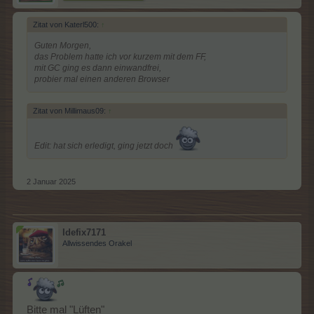
Zitat von Katerl500:
↑
Guten Morgen,
das Problem hatte ich vor kurzem mit dem FF,
mit GC ging es dann einwandfrei,
probier mal einen anderen Browser
Zitat von Millimaus09:
↑
Edit: hat sich erledigt, ging jetzt doch
2 Januar 2025
Idefix7171
Allwissendes Orakel
Bitte mal "Lüften"