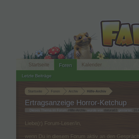
Startseite
Kalender
Foren
Letzte Beiträge
Startseite
Foren
Archiv
Hilfe-Archiv
Ertragsanzeige Horror-Ketchup
Dieses Thema im Forum '
Hilfe-Archiv
' wurde von
datura63
gestartet,
16 
Liebe(r) Forum-Leser/in,
wenn Du in diesem Forum aktiv an den Gespräche