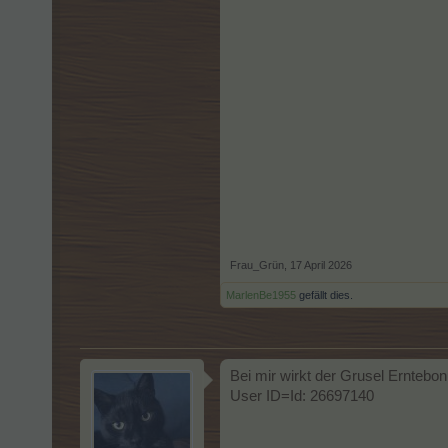
Frau_Grün
,
17 April 2026
MarlenBe1955
gefällt dies.
Bei mir wirkt der Grusel Erntebo
User ID=Id: 26697140