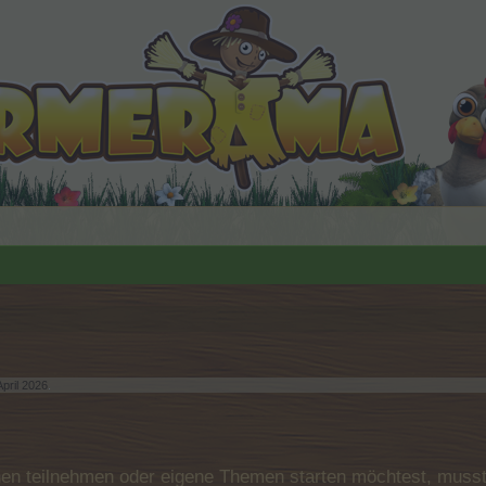
April 2026
.
n teilnehmen oder eigene Themen starten möchtest, musst D