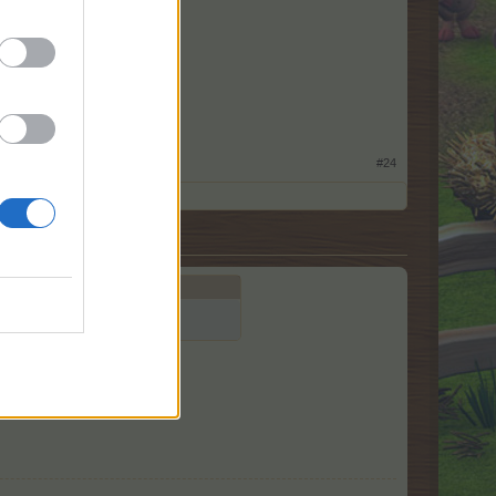
t!
rtet werden können
#24
ber noch einmal nach.