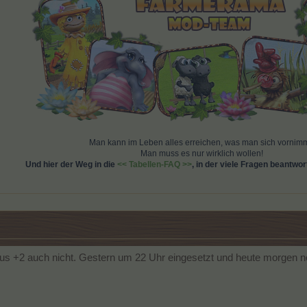
Man kann im Leben alles erreichen, was man sich vornimm
Man muss es nur wirklich wollen!
Und hier der Weg in die
<< Tabellen-FAQ >>
, in der viele Fragen beantwo
nus +2 auch nicht. Gestern um 22 Uhr eingesetzt und heute morgen no