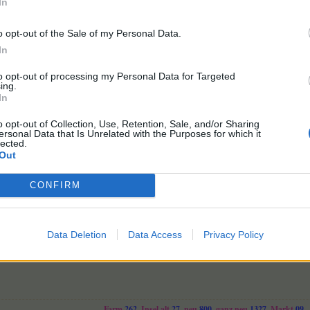
In
o opt-out of the Sale of my Personal Data.
In
Man kann im Leben alles erreichen, was man sich vornimm
Man muss es nur wirklich wollen!
to opt-out of processing my Personal Data for Targeted
Und hier der Weg in die
<< Tabellen-FAQ >>
, in der viele Fragen beantwo
ing.
In
o opt-out of Collection, Use, Retention, Sale, and/or Sharing
ersonal Data that Is Unrelated with the Purposes for which it
lected.
Out
CONFIRM
 für alle Produkte sein, der nicht greift. Ich hatte schon nachgefragt, frage jetzt a
Data Deletion
Data Access
Privacy Policy
Farm
262,
Insel
alt
27,
neu
800,
ganz neu
1327
,
Markt
09