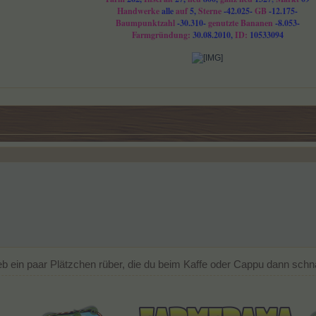
Handwerke
alle
auf
5,
Sterne
-42.025-
GB
-12.175-
Baumpunktzahl
-30.310-
genutzte Bananen
-8.053-
Farmgründung:
30.08.2010,
ID:
10533094
ieb ein paar Plätzchen rüber, die du beim Kaffe oder Cappu dann schn