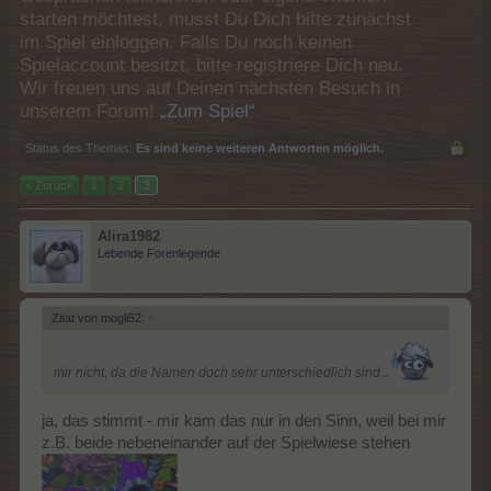
starten möchtest, musst Du Dich bitte zunächst
im Spiel einloggen. Falls Du noch keinen
Spielaccount besitzt, bitte registriere Dich neu.
Wir freuen uns auf Deinen nächsten Besuch in
unserem Forum!
„Zum Spiel“
Status des Themas:
Es sind keine weiteren Antworten möglich.
< Zurück
1
2
3
Alira1982
Lebende Forenlegende
Zitat von mogli52:
↑
mir nicht, da die Namen doch sehr unterschiedlich sind...
ja, das stimmt - mir kam das nur in den Sinn, weil bei mir
z.B. beide nebeneinander auf der Spielwiese stehen