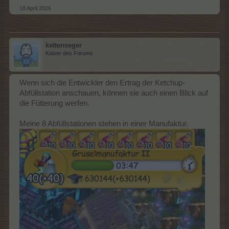
18 April 2026
kettenseger
Kaiser des Forums
Wenn sich die Entwickler den Ertrag der Ketchup-
Jetzt war ich einmal neugierig und habe die Polterkürbis-Höhle
Abfüllstation anschauen, können sie auch einen Blick auf
abgerissen, um mir anzeigen zu lassen,
die Fütterung werfen.
was genau im Tool-Tip geschrieben steht:
Meine 8 Abfüllstationen stehen in einer Manufaktur.
Ernte-Bonus für
Gruselprodukte auf allen Spielfeldern