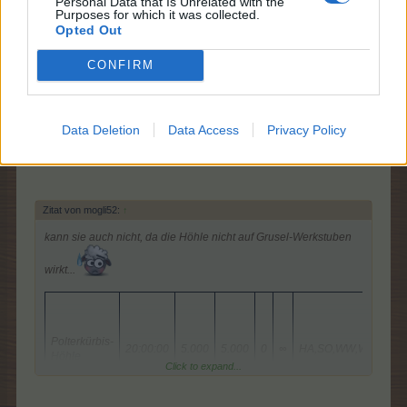
Personal Data that Is Unrelated with the
Purposes for which it was collected.
Opted Out
CONFIRM
Data Deletion
Data Access
Privacy Policy
Ernte-Bonus für Gruselprodukte auf allen Spielfeldern
Zitat von mogli52:
↑
kann sie auch nicht, da die Höhle nicht auf Grusel-Werkstuben
wirkt...
Polterkürbis-
20:00:00
5.000
5.000
0
∞
HA,SO,WW,WL,BA,ZG,
Höhle
Click to expand...