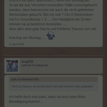
Und ich bin ganz optimistisch, wenn am Montag per
Script die aus Versehen verkauften Ställe zurückgebucht
werden, dann bekommen wir auch die nicht gelieferten
Werkstuben gebucht. Bei mir seit 7 Uhr 6 Werkstuben
mit 5 x Gruselbonus + 2 .... Die Häufigkeit der Ernten
können sie ja bestimmt feststellen ....
Also allen eine gute Nacht und fröhliche Träume von viel
Ketchup am Montag ....
17 April 2026
mogli52
Lebende Forenlegende
Zitat von MarlenBe1955:
↑
Nicht zu fassen, da wurde wohl still und heimlich was geändert.
ich hoffe doch mal stark, dass da noch eine Mod-
Bestätigung kommt...