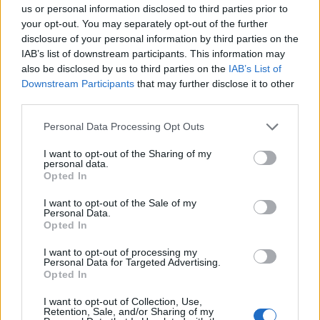
us or personal information disclosed to third parties prior to
your opt-out. You may separately opt-out of the further
disclosure of your personal information by third parties on the
14
IAB’s list of downstream participants. This information may
also be disclosed by us to third parties on the
IAB’s List of
und hier aus der Chronik:
Downstream Participants
that may further disclose it to other
third parties.
Personal Data Processing Opt Outs
I want to opt-out of the Sharing of my
personal data.
Opted In
I want to opt-out of the Sale of my
Personal Data.
Opted In
Jetzt war ich einmal neugierig und habe die Polterkürbis-
I want to opt-out of processing my
Höhle abgerissen, um mir anzeigen zu lassen,
Personal Data for Targeted Advertising.
was genau im Tool-Tip geschrieben steht:
Opted In
I want to opt-out of Collection, Use,
Retention, Sale, and/or Sharing of my