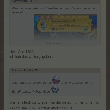
Zitat von Alira1982:
↑
Also meine war eben auch erntereif und nun habe ich es auch
getestet.
Click to expand...
Vor Aktivierung:
Hallo Alira1982,
12
ich hab das weitergegeben.
Zitat von -Fridolina-55:
↑
Jetzt klappt es mit dem Bonus
....vielen Dank für deine
Bemühungen, @ Frau_Grün
Nach Aktivierung
14
Gerne, allerdings wurden wir davon nicht unterrichtet, so
das wir auch nichts weitergeben konnten.
und hier aus der Chronik: