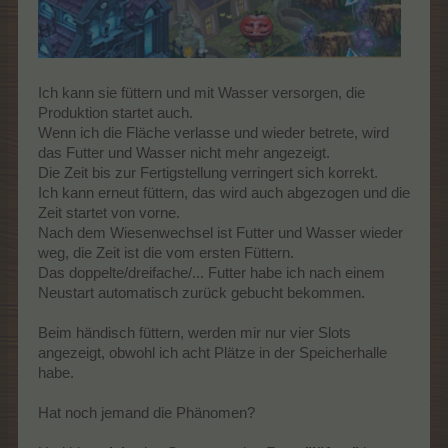
Sofern im Spiel korrekt - könnte man das dann bitte
entsprechend in der Liste und dort in der Spalte Bonus noch
ändern
>klick<
Ich kann sie füttern und mit Wasser versorgen, die
Produktion startet auch.
Wenn ich die Fläche verlasse und wieder betrete, wird
das Futter und Wasser nicht mehr angezeigt.
Die Zeit bis zur Fertigstellung verringert sich korrekt.
Ich kann erneut füttern, das wird auch abgezogen und die
Zeit startet von vorne.
Nach dem Wiesenwechsel ist Futter und Wasser wieder
weg, die Zeit ist die vom ersten Füttern.
Das doppelte/dreifache/... Futter habe ich nach einem
Neustart automatisch zurück gebucht bekommen.
Beim händisch füttern, werden mir nur vier Slots
angezeigt, obwohl ich acht Plätze in der Speicherhalle
habe.
Hat noch jemand die Phänomen?