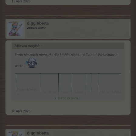
18 April 2026
digginberta
Aktiver Autor
Zitat von mogli52:
↑
kann sie auch nicht, da die Höhle nicht auf Grusel-Werkstuben
wirkt...
Polterkürbis-
20:00:00
5.000
5.000
0
∞
HA,SO,WW,WL,BA,ZG,
Höhle
Click to expand...
18 April 2026
digginberta