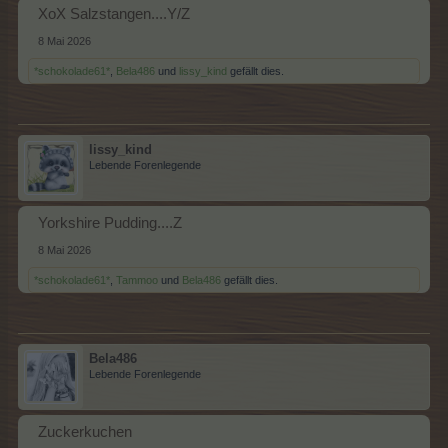
XoX Salzstangen....Y/Z
8 Mai 2026
*schokolade61*
,
Bela486
und
lissy_kind
gefällt dies.
lissy_kind
Lebende Forenlegende
Yorkshire Pudding....Z
8 Mai 2026
*schokolade61*
,
Tammoo
und
Bela486
gefällt dies.
Bela486
Lebende Forenlegende
Zuckerkuchen