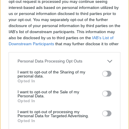
opt-out request is processed you may continue seeing
interest-based ads based on personal information utilized by
us or personal information disclosed to third parties prior to
lissy_kind
your opt-out. You may separately opt-out of the further
Lebende Forenlegende
disclosure of your personal information by third parties on the
IAB’s list of downstream participants. This information may
also be disclosed by us to third parties on the
IAB’s List of
Eiscreme....F
Downstream Participants
that may further disclose it to other
10 Mai 2026
third parties.
*schokolade61*
und
Tammoo
gefällt dies.
Personal Data Processing Opt Outs
I want to opt-out of the Sharing of my
personal data.
Petronella18
Opted In
Ausnahmetalent
I want to opt-out of the Sale of my
Personal Data.
Frikadelle....G
Opted In
10 Mai 2026
I want to opt-out of processing my
Tammoo
und
lissy_kind
gefällt dies.
Personal Data for Targeted Advertising.
Opted In