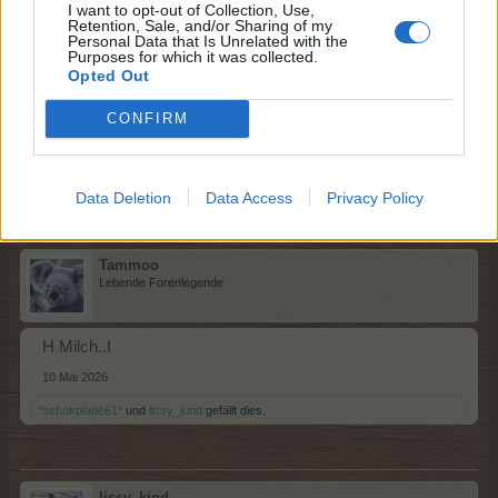
I want to opt-out of Collection, Use,
Retention, Sale, and/or Sharing of my
lissy_kind
Personal Data that Is Unrelated with the
Lebende Forenlegende
Purposes for which it was collected.
Opted Out
Gießbrei....H
CONFIRM
10 Mai 2026
*schokolade61*
und
Tammoo
gefällt dies.
Data Deletion
Data Access
Privacy Policy
Tammoo
Lebende Forenlegende
H Milch..I
10 Mai 2026
*schokolade61*
und
lissy_kind
gefällt dies.
lissy_kind