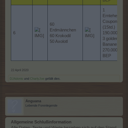
1
Erntehelfer-
Coupon
60
(1Std.)
Erdmännchen
6
190.000 MP
60 Krokodil
3 goldene
50 Axolotl
Bananen
270.000
BEP
22 April 2020
DJAdonis
und
CharlyJoe
gefällt dies.
Anguana
Lebende Forenlegende
Allgemeine Schlußinformation
Alle Daten, Texte und Werte beziehen sich auf den Stand