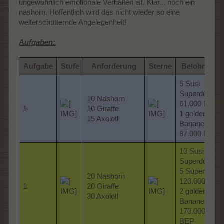
ungewöhnlich emotionale Verhalten ist. Klar... noch ein
nashorn. Hoffentlich wird das nicht wieder so eine
welterschütternde Angelegenheit!
Aufgaben:
Aufgabe
Stufe
Anforderung
Sterne
Belohnung
5 Susi
Superdünger
10 Nashorn
61.000 MP
1
10 Giraffe
1 goldene
15 Axolotl
Banane
87.000 BEP
10 Susi
Superdünger
5 Superfutter
20 Nashorn
120.000 MP
1
20 Giraffe
2 goldene
30 Axolotl
Bananen
170.000
BEP