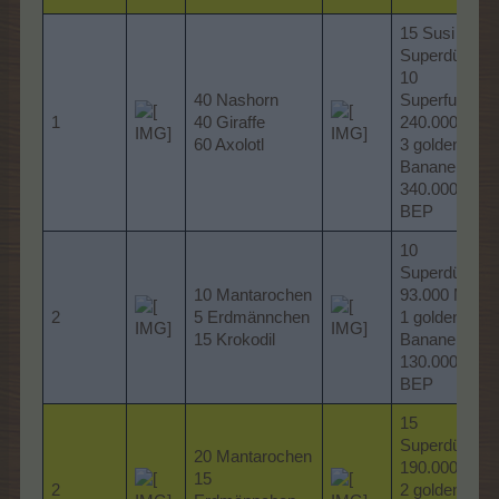
15 Susi
Superdünger
10
40 Nashorn
Superfutter
1
40 Giraffe
240.000 MP
60 Axolotl
3 goldene
Bananen
340.000
BEP
10
Superdünger
10 Mantarochen
93.000 MP
2
5 Erdmännchen
1 goldene
15 Krokodil
Banane
130.000
BEP
15
Superdünger
20 Mantarochen
190.000 MP
15
2
2 goldene