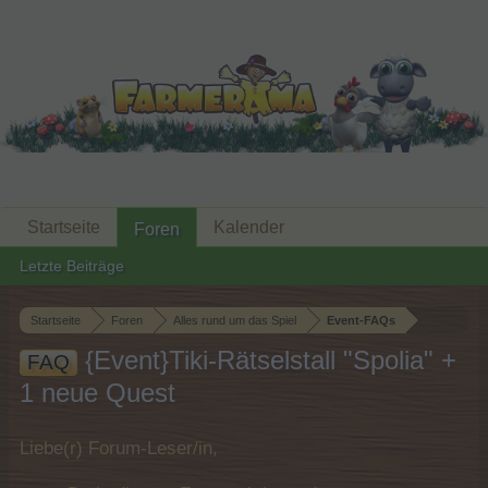
Startseite
Kalender
Foren
Letzte Beiträge
Startseite
Foren
Alles rund um das Spiel
Event-FAQs
{Event}Tiki-Rätselstall "Spolia" +
FAQ
1 neue Quest
Liebe(r) Forum-Leser/in,