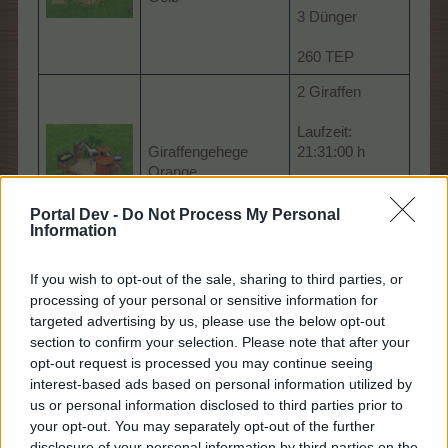
3 Dünger
260 TEP
2 Giraffen
Laufzeit:
Giraffengehege
21:31:00 h
Orange
5 Dünger
Portal Dev -
Do Not Process My Personal
Information
780 TEP
1 Erdmännchen
If you wish to opt-out of the sale, sharing to third parties, or
processing of your personal or sensitive information for
Laufzeit:
targeted advertising by us, please use the below opt-out
11:20:00 h
section to confirm your selection. Please note that after your
Erdmännchen-
opt-out request is processed you may continue seeing
Gehege
3 Dünger
interest-based ads based on personal information utilized by
us or personal information disclosed to third parties prior to
165 TEP
your opt-out. You may separately opt-out of the further
disclosure of your personal information by third parties on the
NEU