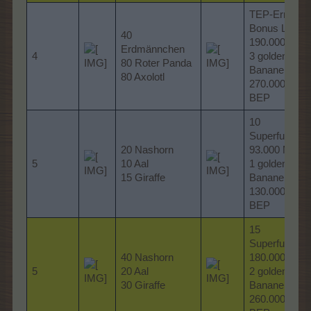
TEP-Ernte-
Bonus L
40
190.000 MP
Erdmännchen
4
3 goldene
80 Roter Panda
Bananen
80 Axolotl
270.000
BEP
10
Superfutter
20 Nashorn
93.000 MP
5
10 Aal
1 goldene
15 Giraffe
Banane
130.000
BEP
15
Superfutter
40 Nashorn
180.000 MP
5
20 Aal
2 goldene
30 Giraffe
Bananen
260.000