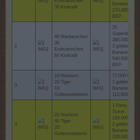
Erdmännchen
Bananen
30 Krokodil
270.000
BEP
25
Superdünger
40 Mantarochen
380.000 MP
30
2
3 goldene
Erdmännchen
Bananen
60 Krokodil
540.000
BEP
10 Nashorn
77.000 MP
20 Tiger
1 goldene
3
10
Banane
Gottesanbieterin
110.000 TEP
1 Party-
Ticket
20 Nashorn
150.000 MP
40 Tiger
3
2 goldene
20
Bananen
Gottesanbeterin
220.000