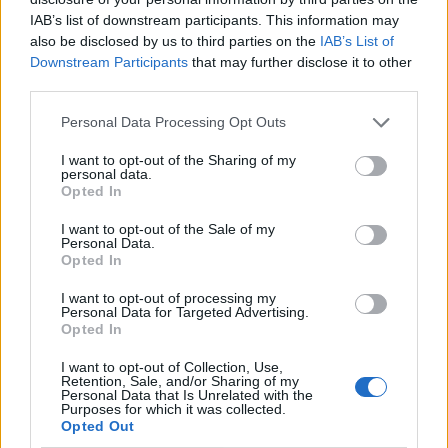
IAB’s list of downstream participants. This information may
1 Nashorn
also be disclosed by us to third parties on the
IAB’s List of
Downstream Participants
that may further disclose it to other
Laufzeit:
third parties.
16:15:00 h
Nashorngehege
Personal Data Processing Opt Outs
Gelb
4 Dünger
I want to opt-out of the Sharing of my
personal data.
320 TEP
Opted In
NEU
I want to opt-out of the Sale of my
Personal Data.
2 Nashorn
Opted In
Laufzeit:
I want to opt-out of processing my
23:30:00 h
Personal Data for Targeted Advertising.
Opted In
Nashorngehege
Orange
5 Dünger
I want to opt-out of Collection, Use,
Retention, Sale, and/or Sharing of my
960 TEP
Personal Data that Is Unrelated with the
Purposes for which it was collected.
Opted Out
NEU