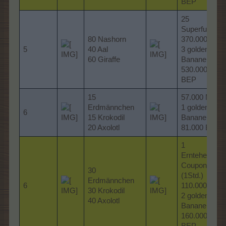
BEP
25
Superfutter
80 Nashorn
370.000 MP
5
40 Aal
3 goldene
60 Giraffe
Bananen
530.000
BEP
15
57.000 MP
Erdmännchen
1 goldene
6
15 Krokodil
Banane
20 Axolotl
81.000 BEP
1
Erntehelfer-
Coupon
30
(1Std.)
Erdmännchen
6
110.000 MP
30 Krokodil
2 goldene
40 Axolotl
Bananen
160.000
BEP