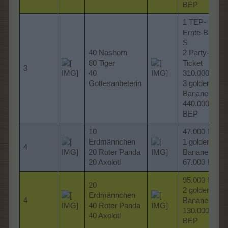
BEP
1 TEP-
Ernte-Bonus
S
40 Nashorn
2 Party-
80 Tiger
Ticket
3
40
310.000 MP
Gottesanbeterin
3 goldene
Bananen
440.000
BEP
10
47.000 MP
Erdmännchen
1 goldene
4
20 Roter Panda
Banane
20 Axolotl
67.000 BEP
95.000 MP
20
2 goldene
Erdmännchen
4
Bananen
40 Roter Panda
130.000
40 Axolotl
BEP