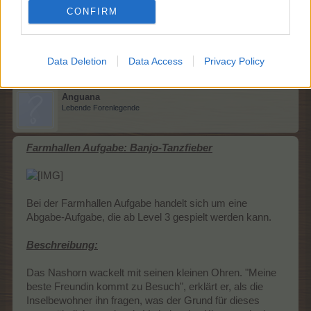
CONFIRM
22 April 2020
Magitta7070
,
DJAdonis
und
CharlyJoe
gefällt dies.
Data Deletion
Data Access
Privacy Policy
Anguana
Lebende Forenlegende
Farmhallen Aufgabe: Banjo-Tanzfieber
Bei der Farmhallen Aufgabe handelt sich um eine
Abgabe-Aufgabe, die ab Level 3 gespielt werden kann.
Beschreibung:
Das Nashorn wackelt mit seinen kleinen Ohren. "Meine
beste Freundin kommt zu Besuch", erklärt er, als die
Inselbewohner ihn fragen, was der Grund für dieses