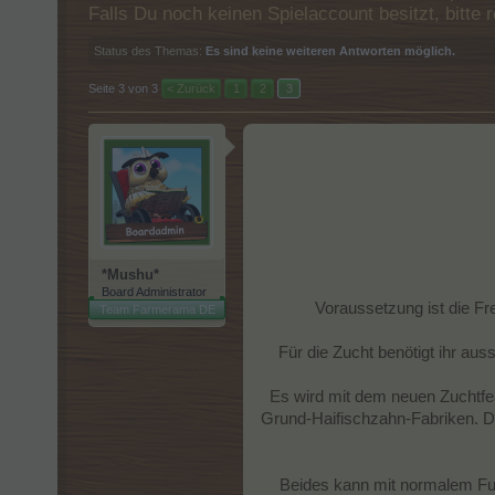
Falls Du noch keinen Spielaccount besitzt, bitt
Status des Themas:
Es sind keine weiteren Antworten möglich.
Seite 3 von 3
< Zurück
1
2
3
*Mushu*
Board Administrator
Voraussetzung ist die Fr
Team Farmerama DE
Für die Zucht benötigt ihr au
Es wird mit dem neuen Zuchtfea
Grund-Haifischzahn-Fabriken. Di
Beides kann mit normalem Futt