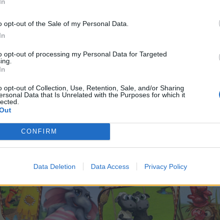
In
Sägehai
120
1.700.000 MP
o opt-out of the Sale of my Personal Data.
In
Weißer Hai
140
5.300.000 MP
to opt-out of processing my Personal Data for Targeted
ing.
In
Megalodon
160
15.000.000 M
o opt-out of Collection, Use, Retention, Sale, and/or Sharing
ersonal Data that Is Unrelated with the Purposes for which it
lected.
Out
CONFIRM
Data Deletion
Data Access
Privacy Policy