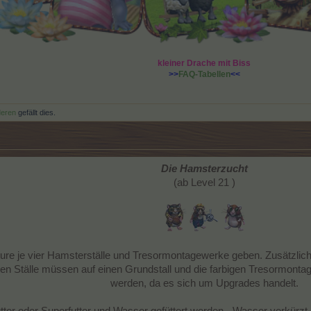
kleiner Drache mit Biss
>>
FAQ-Tabellen
<<
deren
gefällt dies.
Die Hamsterzucht
(ab Level 21 )
ure je vier Hamsterställe und Tresormontagewerke geben. Zusätzlic
gen Ställe müssen auf einen Grundstall und die farbigen Tresormon
werden, da es sich um Upgrades handelt.
er oder Superfutter und Wasser gefüttert werden - Wasser verkürzt 