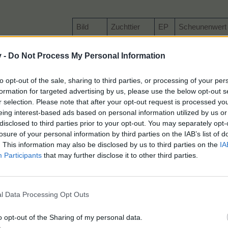
Bild
Zuchttier
EP
Scheunenwert
Hai
1
1.140 MP
v -
Do Not Process My Personal Information
to opt-out of the sale, sharing to third parties, or processing of your per
Hundshai
20
5.800 MP
formation for targeted advertising by us, please use the below opt-out s
r selection. Please note that after your opt-out request is processed y
eing interest-based ads based on personal information utilized by us or
Bullenhai
40
16.000 MP
disclosed to third parties prior to your opt-out. You may separately opt-
losure of your personal information by third parties on the IAB’s list of
. This information may also be disclosed by us to third parties on the
IA
Katzenhai
60
53.000 MP
Participants
that may further disclose it to other third parties.
Tigerhai
80
170.000 MP
l Data Processing Opt Outs
o opt-out of the Sharing of my personal data.
Hammerhai
100
530.000 MP