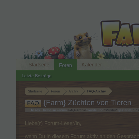
Startseite
Kalender
Foren
Letzte Beiträge
Startseite
Foren
Archiv
FAQ-Archiv
{Farm} Züchten von Tieren
FAQ
Dieses Thema im Forum '
FAQ-Archiv
' wurde von
*Mushu*
gestartet,
17 
Liebe(r) Forum-Leser/in,
wenn Du in diesem Forum aktiv an den Gespräche