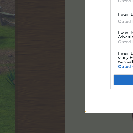
Opted 
I want t
Opted 
I want 
Advertis
Opted 
I want t
of my P
was col
Opted 