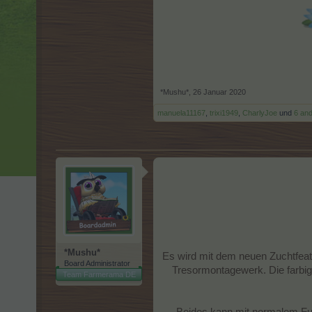
*Mushu*
,
26 Januar 2020
manuela11167
,
trixi1949
,
CharlyJoe
und
6 an
*Mushu*
Es wird mit dem neuen Zuchtfeat
Board Administrator
Tresormontagewerk. Die farbi
Team Farmerama DE
Beides kann mit normalem Futt