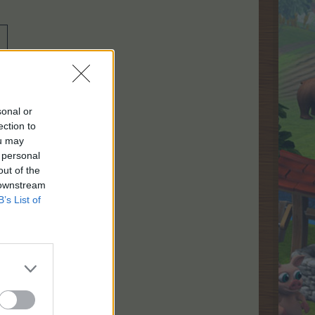
sonal or
ection to
ou may
 personal
out of the
 downstream
B’s List of