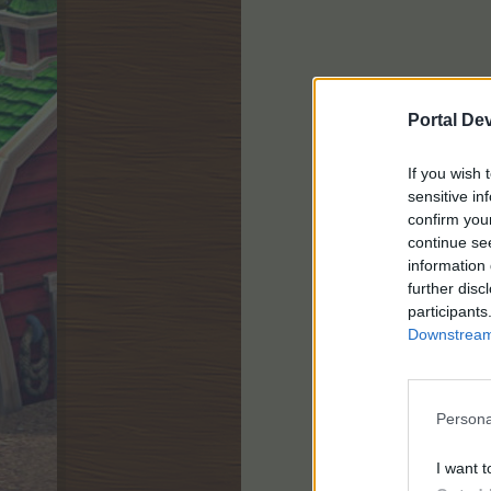
Portal De
If you wish 
sensitive in
confirm you
continue se
information 
further disc
participants
Downstream 
Persona
I want t