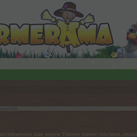
August 2015
.
n teilnehmen oder eigene Themen starten möchtest, musst D