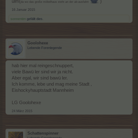
ulm(
)
da wo das große möbelhaus steht an der ab-ausfahrt
16 Januar 2015
sonnentim
gefällt dies.
Goolohexe
Lebende Forenlegende
hab hier mal reingeschnuppert,
viele Bawü ler sind wir ja nicht.
Aber egal, wir sind bawü ler.
Ich komme, lebe und mag meine Stadt ,
Eishockyhauptstadt Mannheim
LG Goolohexe
24 März 2015
Schattenspinner
Lebende Forenlegende