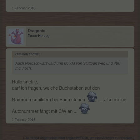
1 Februar 2016
Dragonia
Foren-Herzog
Zitat von sneffle:
↑
Auch Nordschwarzwald und 60 KM von Stuttgart weg und 490
mtr. hoch.
Hallo sneffle,
darf ich fragen, welche Buchstaben auf den
Nummernschildern bei Euch stehen
... also meine
Autonummer fängt mit CW an ...
1 Februar 2016
(Du musst angemeldet oder registriert sein, um eine Antwort zu erstellen.)