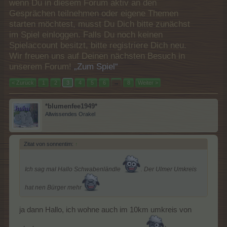
wenn Du in diesem Forum aktiv an den
Gesprächen teilnehmen oder eigene Themen
starten möchtest, musst Du Dich bitte zunächst
im Spiel einloggen. Falls Du noch keinen
Spielaccount besitzt, bitte registriere Dich neu.
Wir freuen uns auf Deinen nächsten Besuch in
unserem Forum!
„Zum Spiel“
< Zurück
1
2
3
4
5
6
→
8
Weiter >
*blumenfee1949*
Allwissendes Orakel
Zitat von sonnentim:
↑
Ich sag mal Hallo Schwabenländle
. Der Ulmer Umkreis
hat nen Bürger mehr
ja dann Hallo, ich wohne auch im 10km umkreis von