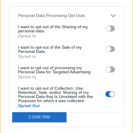
FarmerRalf68
third parties.
Lebende Forenlegende
Personal Data Processing Opt Outs
Zitat von Rakete1966:
↑
I want to opt-out of the Sharing of my
personal data.
Grüsse aus Karlsruhe an alle im Ländle ob hier geboren oder
Opted In
zugezogen.
Bin seit 2 Jahren dabei habe es aber leider sehr vernachlässigt.
I want to opt-out of the Sale of my
Lev. 67 bin allerdings hoch motiviert
Personal Data.
Opted In
Wow, noch jemand aus Karlsruhe. Hallo Rakete.
I want to opt-out of processing my
Personal Data for Targeted Advertising.
7 Januar 2016
Opted In
popant
gefällt dies.
I want to opt-out of Collection, Use,
Retention, Sale, and/or Sharing of my
Personal Data that Is Unrelated with the
Purposes for which it was collected.
Opted Out
popant
Kaiser des Forums
CONFIRM
... Dann will ich euch auch mal herzlich aus dem