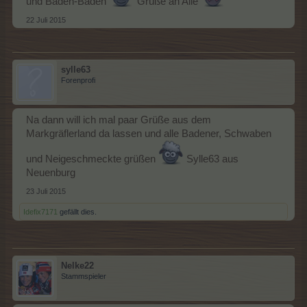
und Baden-Baden
Grüße an Alle
22 Juli 2015
sylle63
Forenprofi
Na dann will ich mal paar Grüße aus dem
Markgräflerland da lassen und alle Badener, Schwaben
und Neigeschmeckte grüßen
Sylle63 aus
Neuenburg
23 Juli 2015
Idefix7171
gefällt dies.
Nelke22
Stammspieler