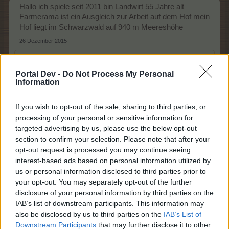
Hallo ich spiele seit 2011 bin Landwirt 55 Jahre alt
Farmerama ist ein Ausgleich zur Arbeit auf dem Hof mein
Hof liegt im Schwarzwald auf 940 m Meereshöhe
26 Dezember 2015
Claudia-Isabelle
,
Rakete1966
und
doro1953
gefällt dies.
Portal Dev -
Do Not Process My Personal
Information
Rakete1966
Foren-Grünschnabel
If you wish to opt-out of the sale, sharing to third parties, or
processing of your personal or sensitive information for
targeted advertising by us, please use the below opt-out
Grüsse aus Karlsruhe an alle im Ländle ob hier geboren
section to confirm your selection. Please note that after your
oder zugezogen.
opt-out request is processed you may continue seeing
Bin seit 2 Jahren dabei habe es aber leider sehr
interest-based ads based on personal information utilized by
vernachlässigt. Lev. 67 bin allerdings hoch motiviert
us or personal information disclosed to third parties prior to
7 Januar 2016
your opt-out. You may separately opt-out of the further
disclosure of your personal information by third parties on the
FarmerRalf68
gefällt dies.
IAB’s list of downstream participants. This information may
also be disclosed by us to third parties on the
IAB’s List of
Downstream Participants
that may further disclose it to other