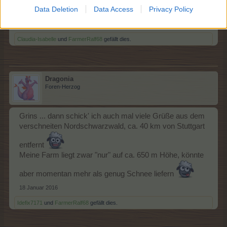
Data Deletion
Data Access
Privacy Policy
verschneiten Schwarzwald grüßen!!
*winks*
13 Januar 2016
Claudia-Isabelle
und
FarmerRalf68
gefällt dies.
Dragonia
Foren-Herzog
Grins ... dann schick' ich auch mal viele Grüße aus dem
verschneiten Nordschwarzwald, ca. 40 km von Stuttgart
entfernt
Meine Farm liegt zwar "nur" auf ca. 650 m Höhe, könnte
aber momentan mehr als genug Schnee liefern
18 Januar 2016
Idefix7171
und
FarmerRalf68
gefällt dies.