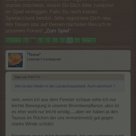
starten möchtest, musst Du Dich bitte zunächst
im Spiel einloggen. Falls Du noch keinen
Spielaccount besitzt, bitte registriere Dich neu.
Wir freuen uns auf Deinen nächsten Besuch in
unserem Forum!
„Zum Spiel“
< Zurück
1
←
8
9
10
11
12
13
Weiter >
*Tessa*
Lebende Forenlegende
Zitat von P3X774:
↑
Wie ist das Wetter in der Landeshauptstadt. Auch stürmisch ?
nein, wenn ich aus dem Fenster schaue sehe ich nur
leichte Bewegung in unserer Brombeerpflanze..also ist
es eher wohl nur leicht windig.....aber wir haben ja den
Taunus im Rücken der uns immer(meist) gut gegen
starke Winde schützt
Nachtrag: muss mich berichtigen..bei uns scheinen auch