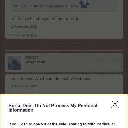
weniger bis gar nicht um Baustellen in WI
das hab ich schon verstanden...lach
16 November 2023
P3X774
gefällt dies.
P3X774
Junior Experte
ein schönes Wochenende nach Wiesbaden
24 November 2023
*Tessa*
gefällt dies.
Portal Dev -
Do Not Process My Personal
Information
*Tessa*
Lebende Forenlegende
If you wish to opt-out of the sale, sharing to third parties, or