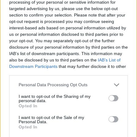
processing of your personal or sensitive information for
targeted advertising by us, please use the below opt-out
Zitat von P3X774:
↑
section to confirm your selection. Please note that after your
ein schönes Wochenende nach Wiesbaden
opt-out request is processed you may continue seeing
interest-based ads based on personal information utilized by
wünsch dirauch ein schönes Wochenende
us or personal information disclosed to third parties prior to
your opt-out. You may separately opt-out of the further
24 November 2023
disclosure of your personal information by third parties on the
P3X774
gefällt dies.
IAB’s list of downstream participants. This information may
also be disclosed by us to third parties on the
IAB’s List of
Downstream Participants
that may further disclose it to other
third parties.
P3X774
Junior Experte
Personal Data Processing Opt Outs
I want to opt-out of the Sharing of my
Liebe Tessa und schon wieder das nächste Wochenende
personal data.
vor der Tür, ein schönes selbiges wünsche ich dir.
Opted In
1 Dezember 2023
I want to opt-out of the Sale of my
Personal Data.
*Tessa*
gefällt dies.
Opted In