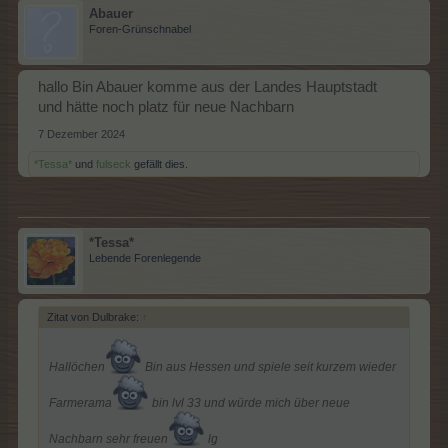
Abauer
Foren-Grünschnabel
hallo Bin Abauer komme aus der Landes Hauptstadt
und hätte noch platz für neue Nachbarn
7 Dezember 2024
*Tessa*
und
fulseck
gefällt dies.
*Tessa*
Lebende Forenlegende
Zitat von Dulbrake:
↑
Hallöchen
Bin aus Hessen und spiele seit kurzem wieder
Farmerama
bin lvl 33 und würde mich über neue
Nachbarn sehr freuen
lg