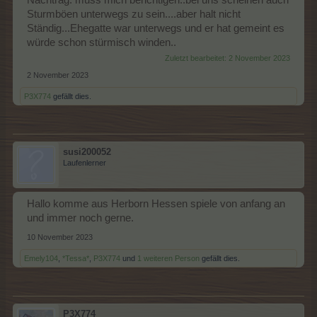
Sturmböen unterwegs zu sein....aber halt nicht
Ständig...Ehegatte war unterwegs und er hat gemeint es
würde schon stürmisch winden..
Zuletzt bearbeitet:
2 November 2023
2 November 2023
P3X774
gefällt dies.
susi200052
Laufenlerner
Hallo komme aus Herborn Hessen spiele von anfang an
und immer noch gerne.
10 November 2023
Emely104
,
*Tessa*
,
P3X774
und
1 weiteren Person
gefällt dies.
P3X774