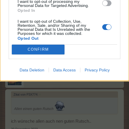
I want to opt-out of processing my
Personal Data for Targeted Advertising.
P3X774
Opted In
Junior Experte
I want to opt-out of Collection, Use,
Retention, Sale, and/or Sharing of my
Personal Data that Is Unrelated with the
Purposes for which it was collected.
Allen einen guten Rutsch
Opted Out
29 Dezember 2023
CONFIRM
Trophyfee
und
*Tessa*
gefällt dies.
Data Deletion
Data Access
Privacy Policy
*Tessa*
Lebende Forenlegende
Zitat von P3X774:
↑
Allen einen guten Rutsch
ich wünsche allen auch nen guten Rutsch..