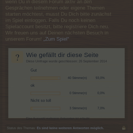
wenn Du in diesem Forum aktiv an den
Gesprächen teilnehmen oder eigene Themen
starten möchtest, musst Du Dich bitte zunächst
im Spiel einloggen. Falls Du noch keinen
Spielaccount besitzt, bitte registriere Dich neu.
Wir freuen uns auf Deinen nächsten Besuch in
unserem Forum!
„Zum Spiel“
?
Wie gefällt dir diese Seite
Diese Umfrage wurde geschlossen: 26 September 2014
Gut
40 Stimme(n)
93,0%
ok
0 Stimme(n)
0,0%
Nicht so toll
3 Stimme(n)
7,0%
Eine Auswahl mehrerer Antworten ist erlaubt.
Status des Themas:
Es sind keine weiteren Antworten möglich.