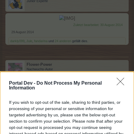
Junior Experte
Zuletzt bearbeitet:
30 August 2014
29 August 2014
darkly099
,
Jule
,
fandarina
und
24 anderen
gefällt dies.
Flower-Power
Nachwuchs-Autor
Portal Dev -
Do Not Process My Personal
Information
29 August 2014
If you wish to opt-out of the sale, sharing to third parties, or
darkly099
,
Jule
,
fandarina
und
24 anderen
gefällt dies.
processing of your personal or sensitive information for
targeted advertising by us, please use the below opt-out
section to confirm your selection. Please note that after your
Bea1703
opt-out request is processed you may continue seeing
Kaiser des Forums
interest-based ads based on personal information utilized by