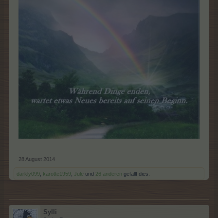
28 August 2014
darkly099
,
karotte1959
,
Jule
und
26 anderen
gefällt dies.
Sylli