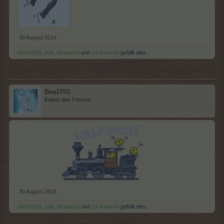
30 August 2014
darkly099
,
Jule
,
fandarina
und
24 anderen
gefällt dies.
Bea1703
Kaiser des Forums
​
30 August 2014
darkly099
,
Jule
,
fandarina
und
24 anderen
gefällt dies.