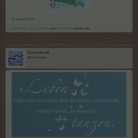
31 August 2014
darkly099
,
Jule
,
fandarina
und
24 anderen
gefällt dies.
Gartenfreak
Aktiver Autor