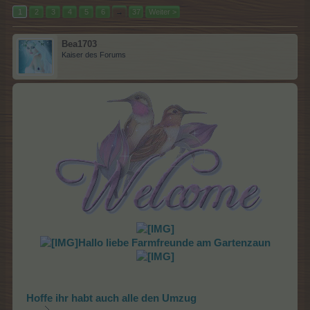
1
2
3
4
5
6
→
37
Weiter >
Bea1703
Kaiser des Forums
Hallo liebe Farmfreunde am Gartenzaun
Hoffe ihr habt auch alle den Umzug