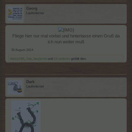
Georg
Laufenlerner
Fliege hier nur mal vorbei und hinterlasse einen Gruß da
ich nun weiter muß​
30 August 2014
darkly099
,
Jule
,
fandarina
und
24 anderen
gefällt dies.
Dark
Laufenlerner