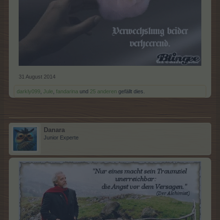
31 August 2014
darkly099
,
Jule
,
fandarina
und
25 anderen
gefällt dies.
Danara
Junior Experte