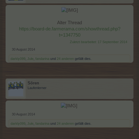
Alter Thread
https://board-de.farmerama.com/showthread.php?
t=1347750
Zuletzt bearbeitet:
17 September 2014
30 August 2014
darkly099
,
Jule
,
fandarina
und
24 anderen
gefällt dies.
Sören
Laufenlerner
​
30 August 2014
darkly099
,
Jule
,
fandarina
und
24 anderen
gefällt dies.