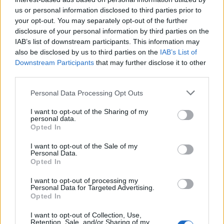
us or personal information disclosed to third parties prior to
your opt-out. You may separately opt-out of the further
disclosure of your personal information by third parties on the
IAB’s list of downstream participants. This information may
also be disclosed by us to third parties on the
IAB’s List of
Downstream Participants
that may further disclose it to other
oh da habt ihr ja tolle Bilder gefunden
-
third parties.
musste wieder lange arbeiten
und nun müde
Personal Data Processing Opt Outs
(gähn)
I want to opt-out of the Sharing of my
....nachti für heute und Vorhang zu...........
personal data.
Opted In
29 August 2014
darkly099
,
Sören
,
Jule
und
25 anderen
gefällt dies.
I want to opt-out of the Sale of my
Personal Data.
Opted In
I want to opt-out of processing my
Danara
Personal Data for Targeted Advertising.
Junior Experte
Opted In
I want to opt-out of Collection, Use,
Retention, Sale, and/or Sharing of my