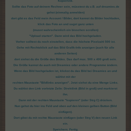
Kopierlink.
Sollte das Foto auf deinem Rechner sein, müsstest du z.B. auf dreamies.de
gehst (einmalig anmelden)
dort gibt es das Feld mein Account / Bilder, dort kannst du Bilder hochladen,
klick das Foto an und sagst ganz unten
(musst wahrscheinlich ein bisschen scrollen)
"Upload starten". Dann wird das Bild hochgeladen.
Vorher solltest du noch einstellen, dass die höchste Pixelzahl 500 ist.
Gehe mit Rechtsklick auf das Bild Grafik-Info anzeigen (auch für alle
anderen Seiten)
dort siehst du die Größe des Bildes. Das darf max. 500 x 400 groß sein.
Die Größe kannst du auch mit Dreamies oder andere Programme ändern.
Wenn das Bild hochgeladen ist, klickst du das Bild bei Dreamies an und
wählst mit der
rechten Maustaste "Bildlinks anzeigen". Jetzt siehst du eine Menge Links.
Du wählst den Link vorletzte Zeile: Direktlink (Bild in groß) und markierst
ihn.
Dann mit der rechten Maustaste "kopieren" (oder Strg C) drücken.
Nun gehst du hier ins Feld und oben auf den kleinen gelben Button (Bild
einfügen).
Dort gibst du mit rechte Maustaste einfügen (oder Strg V) den neuen Link
ein.
Speichern. Fertig.