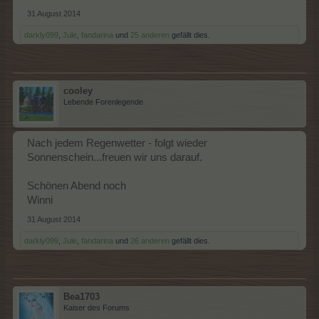
31 August 2014
darkly099
,
Jule
,
fandarina
und
25 anderen
gefällt dies.
cooley
Lebende Forenlegende
Nach jedem Regenwetter - folgt wieder
Sonnenschein...freuen wir uns darauf.
Schönen Abend noch
Winni
31 August 2014
darkly099
,
Jule
,
fandarina
und
26 anderen
gefällt dies.
Bea1703
Kaiser des Forums