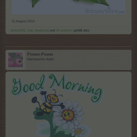
31 August 2014
darkly099
,
Jule
,
fandarina
und
24 anderen
gefällt dies.
Flower-Power
Nachwuchs-Autor