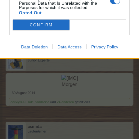
Personal Data that Is Unrelated with the
Purposes for which it was collected.
Opted Out
30 August 2014
CONFIRM
darkly099
,
Jule
,
fandarina
und
25 anderen
gefällt dies.
Data Deletion
Data Access
Privacy Policy
Sylli
Junior Experte
Morgen​
30 August 2014
darkly099
,
Jule
,
fandarina
und
24 anderen
gefällt dies.
asmida
Laufenlerner