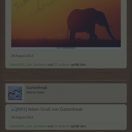
28 August 2014
darkly099
,
Jule
,
fandarina
und
25 anderen
gefällt dies.
Gartenfreak
Aktiver Autor
lieben Gruß von Gartenfreak
28 August 2014
darkly099
,
Jule
,
fandarina
und
25 anderen
gefällt dies.