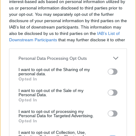
Lebende Forenlegende
interest-based ads based on personal information utilized by
Team Farmerama DE
us or personal information disclosed to third parties prior to
your opt-out. You may separately opt-out of the further
wo steht das denn? Das da was in den Boxen geändert
disclosure of your personal information by third parties on the
werden soll? Ich denke wir sind hier beim Wheel.
IAB’s list of downstream participants. This information may
also be disclosed by us to third parties on the
IAB’s List of
Ich schrieb, das Parfüm auf Bäumen wächst und auch
Downstream Participants
that may further disclose it to other
aus vielen Boxen kommt gerne vom Wheel entfernt
third parties.
werden kann und evtl. gegen DeLuxe getauscht werden
könnte.
Personal Data Processing Opt Outs
20 Februar 2019
I want to opt-out of the Sharing of my
Towonda
gefällt dies.
personal data.
Opted In
I want to opt-out of the Sale of my
Personal Data.
Oberschnatter
Opted In
Lebende Forenlegende
I want to opt-out of processing my
Personal Data for Targeted Advertising.
Zitat von =Aponi=:
↑
Opted In
wo steht das denn? Das da was in den Boxen geändert werden
soll? Ich denke wir sind hier beim Wheel.
I want to opt-out of Collection, Use,