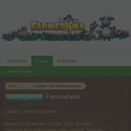
Startseite
Kalender
Foren
Letzte Beiträge
Foren
...
Update- und Ideensammlung
Farmwheel
Weitergeleitet
Liebe(r) Forum-Leser/in,
wenn Du in diesem Forum aktiv an den
Gesprächen teilnehmen oder eigene Themen