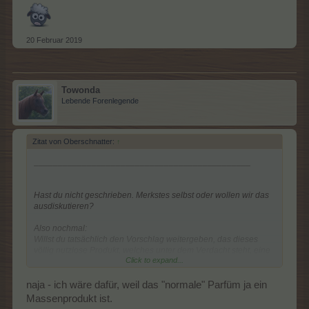
20 Februar 2019
Towonda
Lebende Forenlegende
Zitat von Oberschnatter:
↑
_____________________________________________
Hast du nicht geschrieben. Merkstes selbst oder wollen wir das
ausdiskutieren?
Also nochmal:
Willst du tatsächlich den Vorschlag weitergeben, das dieses
völlig nutzlose Produkt, welches unter dem Verdacht steht, eine
Click to expand...
Mogelpackung zu sein, in das Wheel eingepflegt wird und dafür
andere Dinge entfernt werden?
naja - ich wäre dafür, weil das "normale" Parfüm ja ein
Massenprodukt ist.