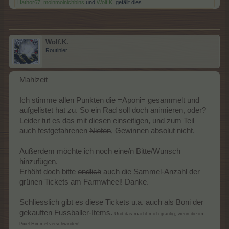
Hathor67
,
moinmoinichbins
und
Wolf.K.
gefällt dies.
Wolf.K.
Routinier
Mahlzeit
Ich stimme allen Punkten die =Aponi= gesammelt und
aufgelistet hat zu. So ein Rad soll doch animieren, oder?
Leider tut es das mit diesen einseitigen, und zum Teil
auch festgefahrenen
Nieten
, Gewinnen absolut nicht.
Außerdem möchte ich noch eine/n Bitte/Wunsch
hinzufügen.
Erhöht doch bitte
endlich
auch die Sammel-Anzahl der
grünen Tickets am Farmwheel! Danke.
Schliesslich gibt es diese Tickets u.a. auch als Boni der
gekauften Fussballer-Items
.
Und das macht mich grantig, wenn die im
Pixel-Himmel verschwinden!