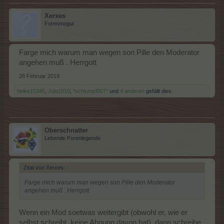
Xerxes
Forenmogul
Farge mich warum man wegen son Pille den Moderator
angehen muß . Herrgott
28 Februar 2019
heike15345
,
Jula1010
,
*schlumpf007*
und
4 anderen
gefällt dies.
Oberschnatter
Lebende Forenlegende
Zitat von Xerxes:
↑
Farge mich warum man wegen son Pille den Moderator
angehen muß . Herrgott
Wenn ein Mod soetwas weitergibt (obwohl er, wie er
selbst schreibt, keine Ahnung davon hat), dann schreibe