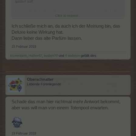
spülen soll.
Ich möchte dich bitten, diesen Vorschlag solange von der Liste
Click to expand...
zu nehmen, bis die Wirkung bewiesen oder von BP begründet
ist. Bis dahin distanziere ich mich von diesem Vorschlag und bin
selbstverständlich dagegen.
Ich schließe mich an, da auch ich der Meinung bin, das
Deluxe keine Wirkung hat.
Dann lieber das alte Parfüm lassen.
15 Februar 2019
krummbein
,
Hathor67
,
iwalam70
und
4 anderen
gefällt dies.
Oberschnatter
Lebende Forenlegende
Schade das man hier nichtmal mehr Antwort bekommt,
aber was will man von einem Totenpool erwarten.
19 Februar 2019