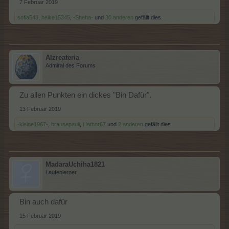
7 Februar 2019
sofia543
,
heike15345
,
-Sheha-
und
30 anderen
gefällt dies.
Alzreateria
Admiral des Forums
Zu allen Punkten ein dickes "Bin Dafür".
13 Februar 2019
-kleine1967-
,
brausepauli
,
Hathor67
und
2 anderen
gefällt dies.
MadaraUchiha1821
Laufenlerner
Bin auch dafür
15 Februar 2019