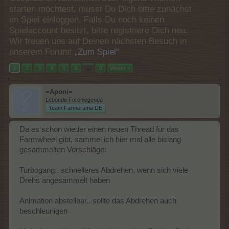
starten möchtest, musst Du Dich bitte zunächst
im Spiel einloggen. Falls Du noch keinen
Spielaccount besitzt, bitte registriere Dich neu.
Wir freuen uns auf Deinen nächsten Besuch in
unserem Forum!
„Zum Spiel“
1
2
3
4
5
6
→
8
Weiter >
=Aponi=
Lebende Forenlegende
Team Farmerama DE
Da es schon wieder einen neuen Thread für das
Farmwheel gibt, sammel ich hier mal alle bislang
gesammelten Vorschläge:
Turbogang.. schnelleres Abdrehen, wenn sich viele
Drehs angesammelt haben
Animation abstellbar.. sollte das Abdrehen auch
beschleunigen