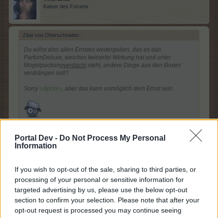
Kaiser des Forums
Zitat von Oberschnatter:
↑
Du willst also allen Ernstes weitergeben, das es das
ParfumDeluxe, welches keinerlei Wirkung hat und unter
Mogelpackung
verdacht
steht, andere Dinge aus den Boxen
verdrängen soll?
Sorry
=Aponi=
, aber das kann unmöglich dein Ernst sein.
zudem es nur nutzbar ist, wenn es zun verkauf steht,
Portal Dev -
Do Not Process My Personal
möchte ich hinzufügen,
Information
19 Februar 2019
If you wish to opt-out of the sale, sharing to third parties, or
Lancia1
gefällt dies.
processing of your personal or sensitive information for
targeted advertising by us, please use the below opt-out
section to confirm your selection. Please note that after your
opt-out request is processed you may continue seeing
=Aponi=