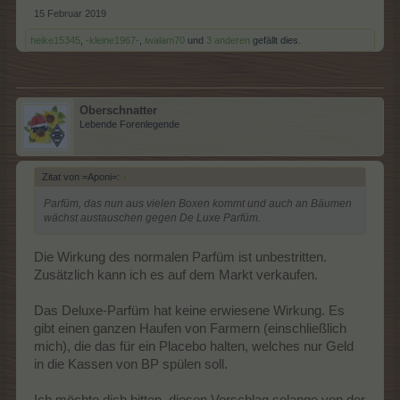
15 Februar 2019
heike15345
,
-kleine1967-
,
iwalam70
und
3 anderen
gefällt dies.
Oberschnatter
Lebende Forenlegende
Zitat von =Aponi=:
↑
Parfüm, das nun aus vielen Boxen kommt und auch an Bäumen
wächst austauschen gegen De Luxe Parfüm.
Die Wirkung des normalen Parfüm ist unbestritten.
Zusätzlich kann ich es auf dem Markt verkaufen.
Das Deluxe-Parfüm hat keine erwiesene Wirkung. Es
gibt einen ganzen Haufen von Farmern (einschließlich
mich), die das für ein Placebo halten, welches nur Geld
in die Kassen von BP spülen soll.
Ich möchte dich bitten, diesen Vorschlag solange von der