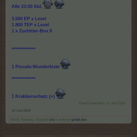
Alle 23:00 Std.
3.500 EP x Level
1.800 TEP x Level
1 x Zuchttier-Box II
*************
1 Piccolo-Wunderkiste
*************
1 Krabbenschatz (+)
Zuletzt bearbeitet:
10 Juni 2026
10 Juni 2026
Brit78
,
Haramis
,
Tango50
und
4 anderen
gefällt dies.