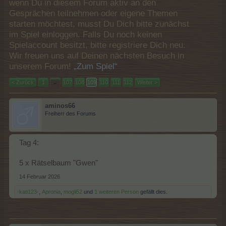
wenn Du in diesem Forum aktiv an den
Gesprächen teilnehmen oder eigene Themen
starten möchtest, musst Du Dich bitte zunächst
im Spiel einloggen. Falls Du noch keinen
Spielaccount besitzt, bitte registriere Dich neu.
Wir freuen uns auf Deinen nächsten Besuch in
unserem Forum!
„Zum Spiel“
< Zurück
1
←
107
108
109
110
111
112
Weiter >
aminos66
Freiherr des Forums
Tag 4:
5 x Rätselbaum "Gwen"
14 Februar 2026
-kati123-
,
Apronia
,
mogli52
und
1 weiteren Person
gefällt dies.