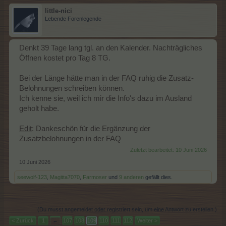
little-nici
Lebende Forenlegende
Denkt 39 Tage lang tgl. an den Kalender. Nachträgliches
Öffnen kostet pro Tag 8 TG.
Bei der Länge hätte man in der FAQ ruhig die Zusatz-
Belohnungen schreiben können.
Ich kenne sie, weil ich mir die Info's dazu im Ausland
geholt habe.
Edit
: Dankeschön für die Ergänzung der
Zusatzbelohnungen in der FAQ
Zuletzt bearbeitet:
10 Juni 2026
10 Juni 2026
seewolf-123
,
Magitta7070
,
Farmoser
und
9 anderen
gefällt dies.
(Du musst angemeldet oder registriert sein, um eine Antwort zu erstellen.)
< Zurück
1
←
107
108
109
110
111
112
Weiter >