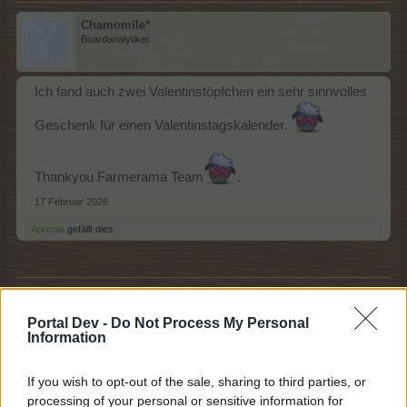
Chamomile*
Boardanalytiker
Ich fand auch zwei Valentinstöpfchen ein sehr sinnvolles
Geschenk für einen Valentinstagskalender.
Thankyou Farmerama Team
.
17 Februar 2026
Apronia
gefällt dies.
Alira1982
Lebende Forenlegende
Portal Dev -
Do Not Process My Personal
Information
Zitat von Witchqueen75:
↑
If you wish to opt-out of the sale, sharing to third parties, or
processing of your personal or sensitive information for