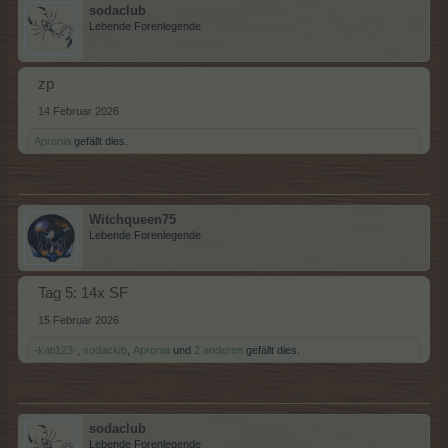
sodaclub
Lebende Forenlegende
zp
14 Februar 2026
Apronia
gefällt dies.
Witchqueen75
Lebende Forenlegende
Tag 5: 14x SF
15 Februar 2026
-kati123-
,
sodaclub
,
Apronia
und
2 anderen
gefällt dies.
sodaclub
Lebende Forenlegende