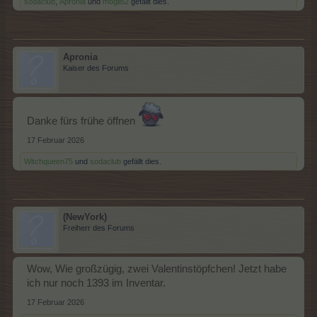
sodaclub
,
Apronia
und
mogli52
gefällt dies.
Apronia
Kaiser des Forums
Danke fürs frühe öffnen
17 Februar 2026
Witchqueen75
und
sodaclub
gefällt dies.
(NewYork)
Freiherr des Forums
Wow, Wie großzügig, zwei Valentinstöpfchen! Jetzt habe
ich nur noch 1393 im Inventar.
17 Februar 2026