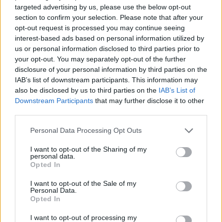
... und sehr viele die weit aus weniger haben
targeted advertising by us, please use the below opt-out
section to confirm your selection. Please note that after your
opt-out request is processed you may continue seeing
interest-based ads based on personal information utilized by
us or personal information disclosed to third parties prior to
your opt-out. You may separately opt-out of the further
disclosure of your personal information by third parties on the
IAB’s list of downstream participants. This information may
also be disclosed by us to third parties on the
IAB’s List of
Downstream Participants
that may further disclose it to other
third parties.
jo
...
Personal Data Processing Opt Outs
I want to opt-out of the Sharing of my
Dafür gab es doch am Ende eine Piccolo
personal data.
17 Februar 2026
Opted In
I want to opt-out of the Sale of my
Personal Data.
Opted In
platzbauer
Forenaufseher
I want to opt-out of processing my