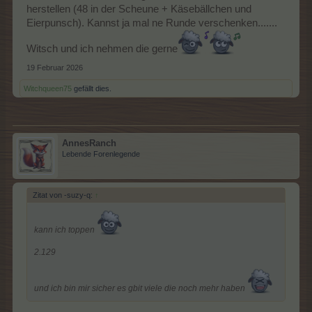
herstellen (48 in der Scheune + Käsebällchen und
Eierpunsch). Kannst ja mal ne Runde verschenken.......
Witsch und ich nehmen die gerne
19 Februar 2026
Witchqueen75
gefällt dies.
AnnesRanch
Lebende Forenlegende
Zitat von -suzy-q:
↑
kann ich toppen
2.129
und ich bin mir sicher es gbit viele die noch mehr haben