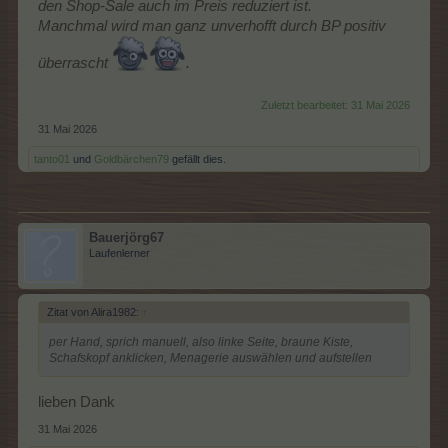
den Shop-Sale auch im Preis reduziert ist.
Manchmal wird man ganz unverhofft durch BP positiv
überrascht
.
Zuletzt bearbeitet:
31 Mai 2026
31 Mai 2026
tanto01
und
Goldbärchen79
gefällt dies.
Bauerjörg67
Laufenlerner
Zitat von Alira1982:
↑
per Hand, sprich manuell, also linke Seite, braune Kiste,
Schafskopf anklicken, Menagerie auswählen und aufstellen
lieben Dank
31 Mai 2026