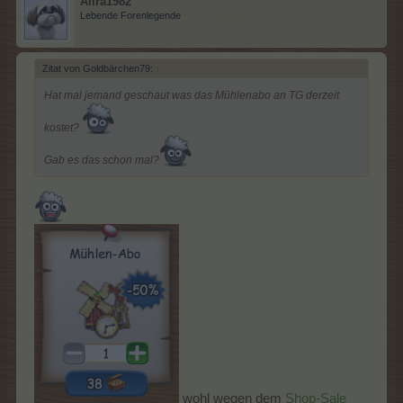
Alira1982
Lebende Forenlegende
Zitat von Goldbärchen79:
↑
Hat mal jemand geschaut was das Mühlenabo an TG derzeit
kostet?
Gab es das schon mal?
wohl wegen dem
Shop-Sale