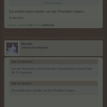
Click to expand...
Da weißte dann wieder, wo die Prioritäten liegen...
31 Mai 2026
...
kklake
,
sofia543
und
Breckie
gefällt dies.
und bei Events werden mir aktuell 8 angezeigt
Breckie
Lebende Forenlegende
Zitat von Alira1982:
↑
auf der Newsseite und dort bei den Sparaktionen ist jetzt Platz
für 15 Angebote
Zitat von bestens:
↑
Da weißte dann wieder, wo die Prioritäten liegen...