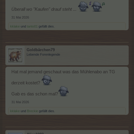
Überall wo "Kaufen" drauf steht ...
31 Mai 2026
kklake
und
tanto01
gefällt dies.
Goldbärchen79
Lebende Forenlegende
Hat mal jemand geschaut was das Mühlenabo an TG
derzeit kostet?
Gab es das schon mal?
31 Mai 2026
kklake
und
Breckie
gefällt dies.