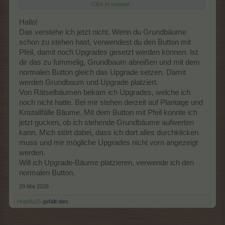
Click to expand...
Upgrades klicken, Baum auswählen und alle xxl ausgewählte
Bäume stehen auf dem Feld - dann funktioniert es.
Ich hätte es
natürlich auch, wenn ich schon Grundbäume stehen habe.
Hallo!
Das verstehe ich jetzt nicht. Wenn du Grundbäume
schon zu stehen hast, verwendest du den Button mit
Pfeil, damit noch Upgrades gesetzt werden können. Ist
dir das zu fummelig, Grundbaum abreißen und mit dem
normalen Button gleich das Upgrade setzen. Damit
werden Grundbaum und Upgrade platziert.
Von Rätselbäumen bekam ich Upgrades, welche ich
noch nicht hatte. Bei mir stehen derzeit auf Plantage und
Kristallfälle Bäume. Mit dem Button mit Pfeil konnte ich
jetzt gucken, ob ich stehende Grundbäume aufwerten
kann. Mich stört dabei, dass ich dort alles durchklicken
muss und mir mögliche Upgrades nicht vorn angezeigt
werden.
Will ich Upgrade-Bäume platzieren, verwende ich den
normalen Button.
29 Mai 2026
HopfAu15
gefällt dies.