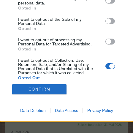
Ehrlich gesagt kann ich mich nicht erinnern, ob Mühlen-Abo und
personal data.
Opted In
Shop-Sale früher schon einmal parallel liefen
I want to opt-out of the Sale of my
Personal Data.
Das Mühlenabo läuft ja jetzt dauerhaft.
Opted In
Ich hätte mir mal den Mühlenplatz als TG Angebot
I want to opt-out of processing my
gewünscht, aber man kann nicht alles haben.
Personal Data for Targeted Advertising.
Opted In
Auch mal "Danke BP" sage.
I want to opt-out of Collection, Use,
Retention, Sale, and/or Sharing of my
Personal Data that Is Unrelated with the
PS.:
Purposes for which it was collected.
Opted Out
Jetzt überleg ich, ob ich mir den Flamingo noch hole...
Irritieren tut mich seit langem der Layer.
CONFIRM
"40% mehr EP oder TEP (abhängig vom Spielfeld)!"
Data Deletion
Data Access
Privacy Policy
Wirkt das Federvieh nur auf dem Feld wo er gerade
steht?
Zuletzt bearbeitet:
31 Mai 2026
31 Mai 2026