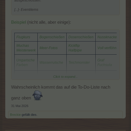
ausgeschlossen:
[...]- Eventitems
Beispiel
(nicht alle, aber einige):
Flugkurs
Bogenschießen
Dosenschießen
Nussknacker
Druid
Muchas
Kickflip
Meer-Fotos
Voll verföhnt
Ratze
Meisterwerk
Halfpipe
Ungarische
Graf
Ur-
Wasserrutsche
Teichmonster
Farben
Fuchsula
Ärger
Click to expand...
Pfützen-
Dinner für
Die Sphinx
Recycl-O-Golf
sich
Hüpfer
zwei
zusa
Wahrscheinlich kommt das auf die To-Do-Liste nach
Meine Tee-
Großspender-
.
.
.
Auszeit
Wolkenreihe
ganz oben
31 Mai 2026
Breckie
gefällt dies.