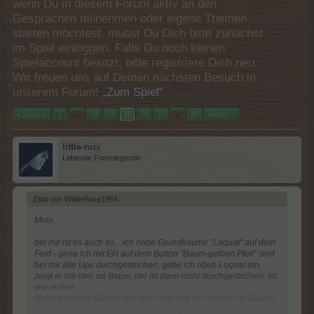
wenn Du in diesem Forum aktiv an den
Gesprächen teilnehmen oder eigene Themen
starten möchtest, musst Du Dich bitte zunächst
im Spiel einloggen. Falls Du noch keinen
Spielaccount besitzt, bitte registriere Dich neu.
Wir freuen uns auf Deinen nächsten Besuch in
unserem Forum!
„Zum Spiel“
< Zurück
1
←
73
74
75
76
77
→
85
Weiter >
little-nici
Lebende Forenlegende
Zitat von WildeRose1964:
↑
Moin,
bei mir ist es auch so....ich habe Grundbäume "Loquat" auf dem
Feld - gehe ich mit EH auf dem Button "Baum-gelben Pfeil" sind
bei mir alle Ups durchgestrichen, gebe ich oben Loquat ein,
zeigt er mir den xxl Baum, der ist dann nicht durchgestrichen. Ist
wie vorher..
Habe ich keine Bäume auf dem Feld und ich möchte xxl Bäume
setzen, mit EH auf dem normal Button gehen, Reiter auf