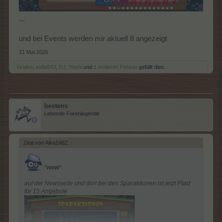
...
und bei Events werden mir aktuell 8 angezeigt
31 Mai 2026
kklake
,
sofia543
,
DJ_Yoshi
und
1 weiteren Person
gefällt dies.
bestens
Lebende Forenlegende
Zitat von Alira1982:
↑
*
wow
*
auf der Newsseite und dort bei den Sparaktionen ist jetzt Platz
für 15 Angebote