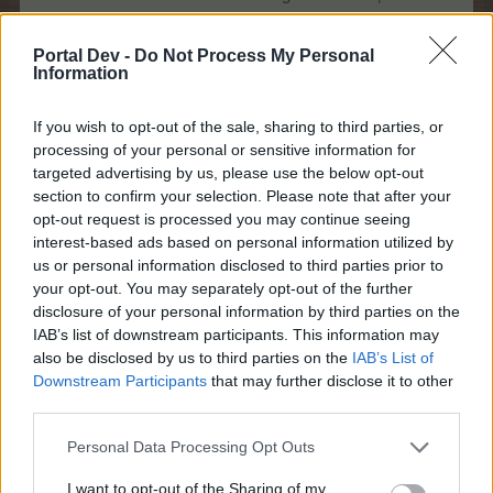
Ehrlich gesagt kann ich mich nicht erinnern, ob Mühlen-
Portal Dev -
Do Not Process My Personal
Abo und Shop-Sale früher schon einmal parallel liefen
Information
If you wish to opt-out of the sale, sharing to third parties, or
Nachtrag:
processing of your personal or sensitive information for
Gerade auch gesehen, die Items für TG sind auch
targeted advertising by us, please use the below opt-out
reduziert. Die Wolkenreihe leider nicht.
section to confirm your selection. Please note that after your
(Also Items und Wolkenreihe vom
Farm-Shop Update
opt-out request is processed you may continue seeing
März 2026
)
interest-based ads based on personal information utilized by
us or personal information disclosed to third parties prior to
31 Mai 2026
your opt-out. You may separately opt-out of the further
tanto01
und
Breckie
gefällt dies.
disclosure of your personal information by third parties on the
IAB’s list of downstream participants. This information may
also be disclosed by us to third parties on the
IAB’s List of
Downstream Participants
that may further disclose it to other
Goldbärchen79
Lebende Forenlegende
third parties.
Personal Data Processing Opt Outs
Zitat von Alira1982:
↑
I want to opt-out of the Sharing of my