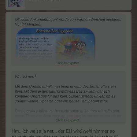
Offizielle Ankündigungen' wurde von FarmersWeisheit gestartet,
Vor 44 Minuten.
Click to expand...
Hallo Farmer,
Was ist neu?
das Erntehelfer-Abo erhält ein kleines Update mit dem 05.06.
2026.
Mit dem Update erhält man beim erwerb des Erntehelfers ein
Nein es wird kein Sale direkt gestartet.
Item. Mit dem ersten kauf kommt das Basis - Item, danach
Alle Informationen dazu könnt Ihr aus der FAQ entnehmen.
kommen Upgrades für das Item. Bisher ist noch unklar, ob es
Euer FARMERAMA - Team
später weitere Updates oder ein neues Item geben wird.
Die Upgrades können aber nicht sofort gekauft werden. Es gibt
einen Timer, der Zeigt euch an, wie lang ihr warten müsst, bis ihr
Click to expand...
das nächste Upgrade mit dem Abschluss eines Erntehelfer-Abos
erwerben könnt. Dieser Timer ist Individuell zu Account.
Hm.. ich weiss ja net... der EH wird wohl nimmer so
Mähdrescher-Spaß