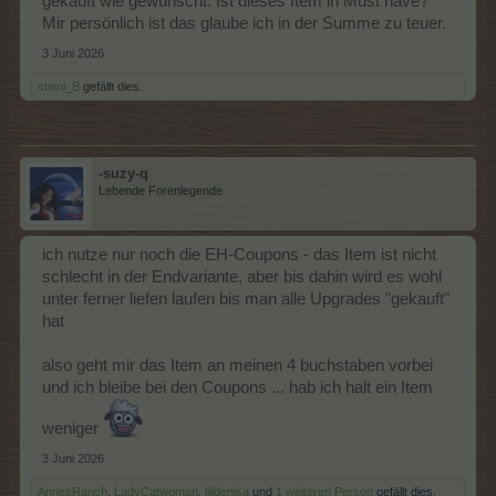
gekauft wie gewünscht. Ist dieses Item in Must have?
Mir persönlich ist das glaube ich in der Summe zu teuer.
3 Juni 2026
stinni_B
gefällt dies.
-suzy-q
Lebende Forenlegende
EP/TEP
Zeit in
inventID
Level
Größe
je Level
Stunden
ich nutze nur noch die EH-Coupons - das Item ist nicht
Mähdrescher-Spaß
3
1*2
0
0
Upgrade
schlecht in der Endvariante, aber bis dahin wird es wohl
unter ferner liefen laufen bis man alle Upgrades "gekauft"
Mähdrescher-Spaß 0
3
1*2
6000
23
hat
Mähdrescher-Spaß 1
3
1*2
6050
23
also geht mir das Item an meinen 4 buchstaben vorbei
Mähdrescher-Spaß 2
3
1*2
6100
23
und ich bleibe bei den Coupons ... hab ich halt ein Item
Mähdrescher-Spaß 3
3
1*2
6300
23
weniger
Mähdrescher-Spaß 4
3
1*2
6350
23
3 Juni 2026
Mähdrescher-Spaß 5
3
1*2
6400
23
AnnesRanch
,
LadyCatwoman
,
lilidenisa
und
1 weiteren Person
gefällt dies.