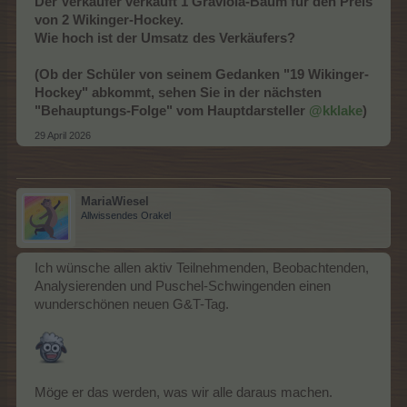
Der Verkäufer verkauft 1
Graviola-Baum für den Preis
von 2 Wikinger-Hockey.
Wie hoch ist der Umsatz des Verkäufers?
(Ob der Schüler von seinem Gedanken "19 Wikinger-
Hockey" abkommt, sehen Sie in der nächsten
"Behauptungs-Folge" vom Hauptdarsteller
@kklake
)
29 April 2026
MariaWiesel
Allwissendes Orakel
Ich wünsche allen aktiv Teilnehmenden, Beobachtenden,
Analysierenden und Puschel-Schwingenden einen
wunderschönen neuen G&T-Tag.
Möge er das werden, was wir alle daraus machen.