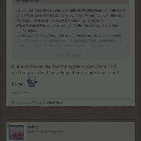
Zitat von Allradine:
↑
Da ich das passende Event damals nicht mitspielen konnte hatte
ich gehofft, dass ich es am G+T schaffe, mir den CUCA Stall und
den dazu benötigten GRAVIOLA Baum zu ergattern.
Wie ich feststellen musste, kann ich die Tauschwünsche aber
nicht erfüllen.
Leider sind die Forderungen immer noch viel zu hoch für mich.
Ich hoffe mal, dass sich das beim nächsten G+T relativiert und
dann annehmbare Tauschangebote vorhanden sind.
Click to expand...
So bin ich für dieses Mal leider raus.
Cuca und Graviola kommen gleich - geschenkt. Ich
stelle eh nur das Cuca-Häuschen orange raus, spart
Futter.
30 April 2026
Allradine
und
Alira1982
gefällt dies.
reiny
Lebende Forenlegende