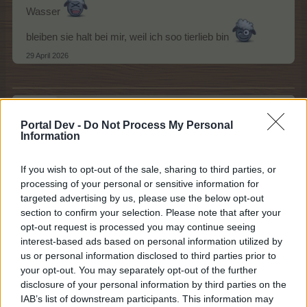
Wasser
bleiben sie halt bei mir, weil ich soo tierlieb bin
29 April 2026
krummbein
Lebende Forenlegende
Portal Dev -
Do Not Process My Personal
Information
Braucht noch jemand was? Dann schickt ne Eule sonst
bin ich für dieses mal raus. Mir wird übel wenn ich
If you wish to opt-out of the sale, sharing to third parties, or
nebenan mitlese.
processing of your personal or sensitive information for
targeted advertising by us, please use the below opt-out
29 April 2026
section to confirm your selection. Please note that after your
AnnesRanch
,
jömi54
,
dummydummy
und
3 anderen
gefällt dies.
opt-out request is processed you may continue seeing
interest-based ads based on personal information utilized by
us or personal information disclosed to third parties prior to
your opt-out. You may separately opt-out of the further
jömi54
disclosure of your personal information by third parties on the
Lebende Forenlegende
IAB’s list of downstream participants. This information may