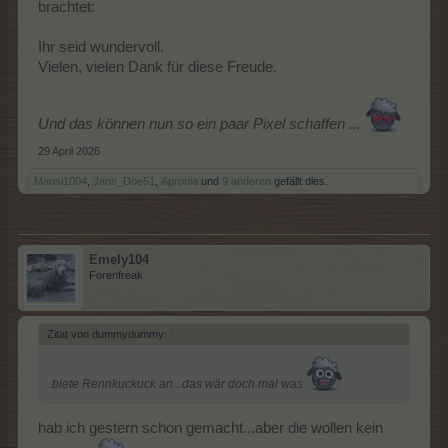
brachtet:
Ihr seid wundervoll.
Vielen, vielen Dank für diese Freude.
Und das können nun so ein paar Pixel schaffen ...
29 April 2026
Mausi1004
,
Jane_Doe51
,
Apronia
und
9 anderen
gefällt dies.
Emely104
Forenfreak
Zitat von dummydummy:
↑
.biete Rennkuckuck an...das wär doch mal was
hab ich gestern schon gemacht...aber die wollen kein