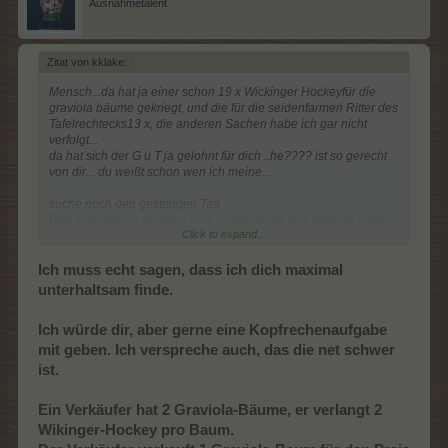
Ausnahmetalent
Zitat von kklake:
↑
Mensch...da hat ja einer schon 19 x Wickinger Hockeyfür die
graviola bäume gekriegt, und die für die seidenfarmen Ritter des
Tafelrechtecks13 x, die anderen Sachen habe ich gar nicht
verfolgt...
da hat sich der G u T ja gelohnt für dich ..he???? ist so gerecht
von dir... du weißt schon wen ich meine...
suche noch den gesterigen Tag
Bitte Kleinfarmer behaltet eure hohen Items und gebt sie nicht
Click to expand...
gegen einen Baum ab und erst recht nicht gegen einen Stall...!
Wünsche euch allen weiterhin viel Spaß beim G u T
Ich muss echt sagen, dass ich dich maximal
unterhaltsam finde.
Ich würde dir, aber gerne eine Kopfrechenaufgabe
mit geben. Ich verspreche auch, das die net schwer
ist.
Ein Verkäufer hat 2
Graviola-Bäume, er verlangt 2
Wikinger-Hockey pro Baum.