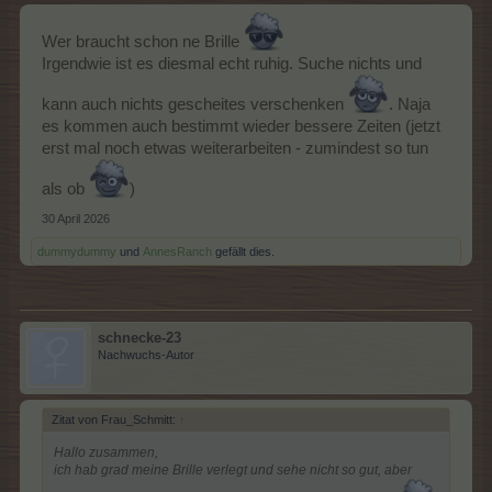
Wer braucht schon ne Brille
Irgendwie ist es diesmal echt ruhig. Suche nichts und
kann auch nichts gescheites verschenken
. Naja
es kommen auch bestimmt wieder bessere Zeiten (jetzt
erst mal noch etwas weiterarbeiten - zumindest so tun
als ob
)
30 April 2026
dummydummy
und
AnnesRanch
gefällt dies.
schnecke-23
Nachwuchs-Autor
Zitat von Frau_Schmitt:
↑
Hallo zusammen,
ich hab grad meine Brille verlegt und sehe nicht so gut, aber