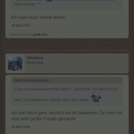
auch gerade. ^^
Ich kann euch meine leihen.
30 April 2026
dummydummy
gefällt dies.
Allradine
Foren-Graf
Zitat von dummydummy:
↑
Cuca und Graviola kommen gleich - geschenkt. Ich stelle eh nur
das Cuca-Häuschen orange raus, spart Futter.
Ich darf mich ganz herzlich bei dir bedanken. Du hast mir
eine sehr große Freude gemacht.
30 April 2026