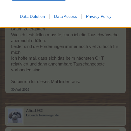
Da ich das passende Event damals nicht mitspielen
Data Deletion
Data Access
Privacy Policy
konnte hatte ich gehofft, dass ich es am G+T schaffe,
mir den CUCA Stall und den dazu benötigten GRAVIOLA
Baum zu ergattern.
Wie ich feststellen musste, kann ich die Tauschwünsche
aber nicht erfüllen.
Leider sind die Forderungen immer noch viel zu hoch für
mich.
Ich hoffe mal, dass sich das beim nächsten G+T
relativiert und dann annehmbare Tauschangebote
vorhanden sind.
So bin ich für dieses Mal leider raus.
30 April 2026
Alira1982
Lebende Forenlegende