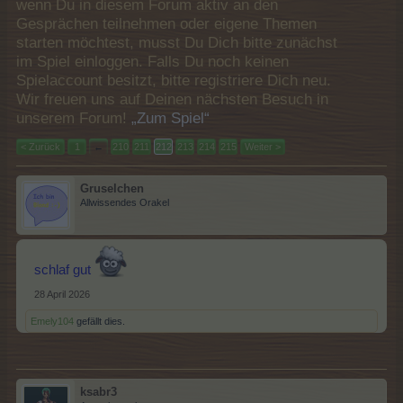
wenn Du in diesem Forum aktiv an den
Gesprächen teilnehmen oder eigene Themen
starten möchtest, musst Du Dich bitte zunächst
im Spiel einloggen. Falls Du noch keinen
Spielaccount besitzt, bitte registriere Dich neu.
Wir freuen uns auf Deinen nächsten Besuch in
unserem Forum!
„Zum Spiel“
< Zurück
1
←
210
211
212
213
214
215
Weiter >
Gruselchen
Allwissendes Orakel
schlaf gut
28 April 2026
Emely104
gefällt dies.
ksabr3