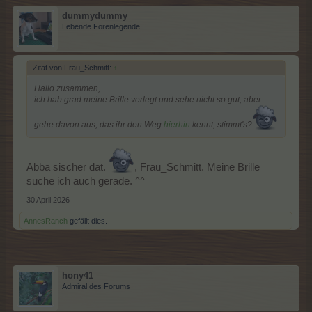
dummydummy
Lebende Forenlegende
Zitat von Frau_Schmitt:
↑
Hallo zusammen,
ich hab grad meine Brille verlegt und sehe nicht so gut, aber
gehe davon aus, das ihr den Weg
hierhin
kennt, stimmt's?
Abba sischer dat.
, Frau_Schmitt. Meine Brille
suche ich auch gerade. ^^
30 April 2026
AnnesRanch
gefällt dies.
hony41
Admiral des Forums