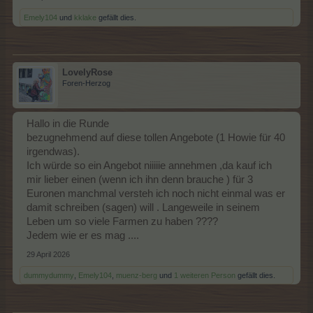
Emely104
und
kklake
gefällt dies.
LovelyRose
Foren-Herzog
Hallo in die Runde
bezugnehmend auf diese tollen Angebote (1 Howie für 40
irgendwas).
Ich würde so ein Angebot niiiiie annehmen ,da kauf ich
mir lieber einen (wenn ich ihn denn brauche ) für 3
Euronen manchmal versteh ich noch nicht einmal was er
damit schreiben (sagen) will . Langeweile in seinem
Leben um so viele Farmen zu haben ????
Jedem wie er es mag ....
29 April 2026
dummydummy
,
Emely104
,
muenz-berg
und
1 weiteren Person
gefällt dies.