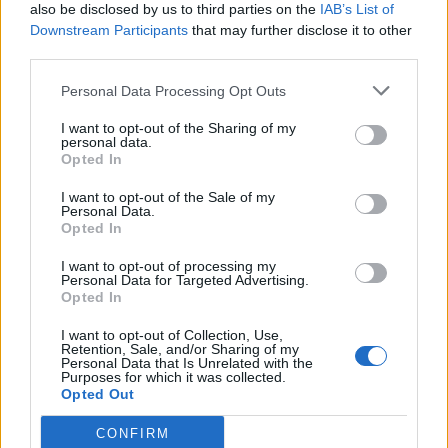
also be disclosed by us to third parties on the
IAB’s List of
Downstream Participants
that may further disclose it to other
Zitat von krummbein:
↑
third parties.
Braucht noch jemand was? Dann schickt ne Eule sonst bin ich
für dieses mal raus. Mir wird übel wenn ich nebenan mitlese.
Personal Data Processing Opt Outs
Mir auch.
I want to opt-out of the Sharing of my
Ich tausch in Zukunft nur noch im Ballon.
personal data.
Opted In
Da gibts wirklich zu viele
***
, die den "EINEN" Account
I want to opt-out of the Sale of my
füttern.
Personal Data.
Ihr wißt schon welchen Account ich meine.
Opted In
Edit BleNoir: bitte achte auf deine Ausdrucksweise
I want to opt-out of processing my
Personal Data for Targeted Advertising.
Zuletzt bearbeitet von Moderator:
29 April 2026
Opted In
29 April 2026
I want to opt-out of Collection, Use,
ekazip
,
krummbein
,
snowbox123
und
1 weiteren Person
gefällt dies.
Retention, Sale, and/or Sharing of my
Personal Data that Is Unrelated with the
Purposes for which it was collected.
Opted Out
Allradine
Foren-Graf
CONFIRM