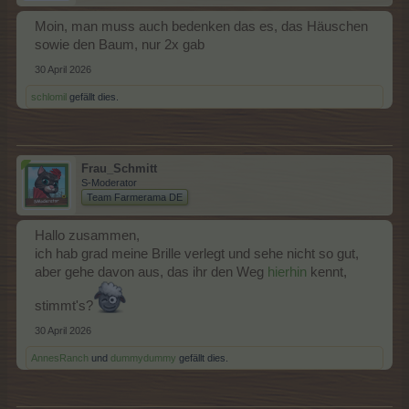
Moin, man muss auch bedenken das es, das Häuschen
sowie den Baum, nur 2x gab
30 April 2026
schlomil
gefällt dies.
Frau_Schmitt
S-Moderator
Team Farmerama DE
Hallo zusammen,
ich hab grad meine Brille verlegt und sehe nicht so gut,
aber gehe davon aus, das ihr den Weg
hierhin
kennt,
stimmt's?
30 April 2026
AnnesRanch
und
dummydummy
gefällt dies.