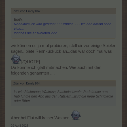
Zitat von Emely104:
↑
Edith:
Rennkuckuck wird gesucht ??? ehrlich ??? ich hab davon sooo
viele...
lohnt es die anzubieten ???
wir können es ja mal probieren, stell dir vor einige Spieler
sagen...biete Rennkuckuck an...das wär doch mal was
[/QUOTE]
Da könnte ich glatt mitmachen. Wie auch mit den
folgenden genannten ....
Zitat von Emely104:
↑
ist wie Bilchmaus, Wallross, Stachelschwein, Pudelmotte usw.
hab für die nen Abo aus den Rätslern...wird die neue Schildkröte
oder Biber.
Aber bei Flut will keiner Wasser.
29 April 2026