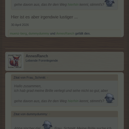
gehe davon aus, das ihr den Weg
hierhin
kennt, stimmt's?
Hier ist es aber irgendwie lustiger ...
30 April 2026
muenz-berg
,
dummydummy
und
AnnesRanch
gefällt dies.
AnnesRanch
Lebende Forenlegende
Zitat von Frau_Schmitt:
↑
Hallo zusammen,
ich hab grad meine Brille verlegt und sehe nicht so gut, aber
gehe davon aus, das ihr den Weg
hierhin
kennt, stimmt's?
Zitat von dummydummy:
↑
Abba sischer dat.
, Frau_Schmitt. Meine Brille suche ich