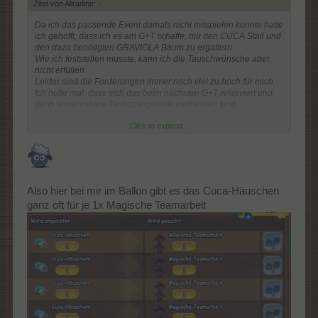
Zitat von Allradine:
↑
Da ich das passende Event damals nicht mitspielen konnte hatte
ich gehofft, dass ich es am G+T schaffe, mir den CUCA Stall und
den dazu benötigten GRAVIOLA Baum zu ergattern.
Wie ich feststellen musste, kann ich die Tauschwünsche aber
nicht erfüllen.
Leider sind die Forderungen immer noch viel zu hoch für mich.
Ich hoffe mal, dass sich das beim nächsten G+T relativiert und
dann annehmbare Tauschangebote vorhanden sind.
Click to expand...
So bin ich für dieses Mal leider raus.
Also hier bei mir im Ballon gibt es das Cuca-Häuschen
ganz oft für je 1x Magische Teamarbeit