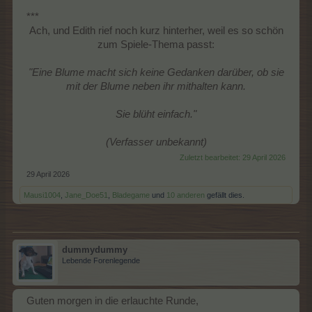
***
Ach, und Edith rief noch kurz hinterher, weil es so schön
zum Spiele-Thema passt:
"Eine Blume macht sich keine Gedanken darüber, ob sie
mit der Blume neben ihr mithalten kann.
Sie blüht einfach."
(Verfasser unbekannt)
Zuletzt bearbeitet:
29 April 2026
29 April 2026
Mausi1004
,
Jane_Doe51
,
Bladegame
und
10 anderen
gefällt dies.
dummydummy
Lebende Forenlegende
Guten morgen in die erlauchte Runde,