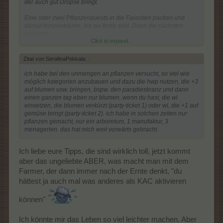
der auch gut Dropse bringt.
Eine oder zwei Pflanzenquests in die Favoriten packen und
darauf konzentrieren, bis sie fertig sind. Dann die nächsten
angehen.
Click to expand...
Benötigte Pflanzen mit zu langer Laufzeit veredeln. HWP,
Sämerei und Markt mit nutzen.
Zitat von SerafinaPekkala:
↑
Zuchtquests am BBD (am liebsten in Verbindung mit dem HDD)
nutzen. WLs und HWP nicht vergessen.
ich habe bei den unmengen an pflanzen versucht, so viel wie
möglich kategorien anzubauen und dazu die hwp nutzen, die +3
Für Tierquests Menagerie(n) dauerhaft aufstellen, wo sie nicht
auf blumen usw. bringen, bspw. den paradieskranz und dann
stören. Meine stehen dauerhaft im Wald. Falls da mal ein Event
einen ganzen tag eben nur blumen. wenn du hast, die wl
stattfindet, ziehen die um auf eine gerade nicht benötigte Fläche.
einsetzen, die blumen verkürzt (party-ticket 1) oder wl, die +1 auf
gemüse bringt (party-ticket 2). ich habe in solchen zeiten nur
Wenn möglich, Tiere blitzen. Ertragsboni und -ranken dabei
pflanzen gemacht, nur ein arboretum, 1 manufaktur, 3
nicht vergessen.
menagerien. das hat mich weit vorwärts gebracht.
Für Erzeugnisse siehe Tierquests.
Ich liebe eure Tipps, die sind wirklich toll, jetzt kommt
Für Gruselquests lange Gruselnächte nutzen und mit allen
aber das ungeliebte ABER, was macht man mit dem
Pushern machen was geht.
Farmer, der dann immer nach der Ernte denkt, "du
Bei mir sind noch 23 Quests nicht vollständig erledigt, aber es
hättest ja auch mal was anderes als KAC aktivieren
wird
können"
Eine Inselquest, 5 Gruselquests, der Rest ist Farm.
Ich könnte mir das Leben so viel leichter machen. Aber