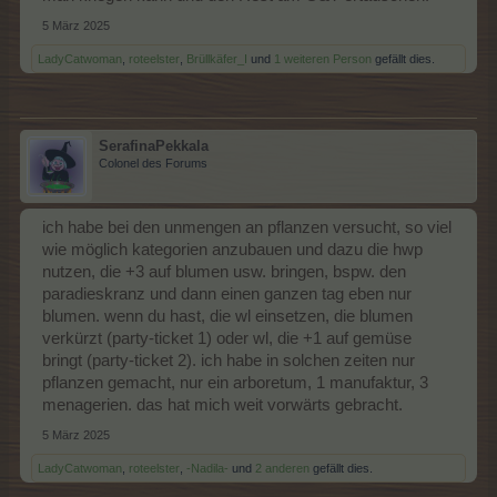
5 März 2025
LadyCatwoman
,
roteelster
,
Brüllkäfer_I
und
1 weiteren Person
gefällt dies.
SerafinaPekkala
Colonel des Forums
ich habe bei den unmengen an pflanzen versucht, so viel
wie möglich kategorien anzubauen und dazu die hwp
nutzen, die +3 auf blumen usw. bringen, bspw. den
paradieskranz und dann einen ganzen tag eben nur
blumen. wenn du hast, die wl einsetzen, die blumen
verkürzt (party-ticket 1) oder wl, die +1 auf gemüse
bringt (party-ticket 2). ich habe in solchen zeiten nur
pflanzen gemacht, nur ein arboretum, 1 manufaktur, 3
menagerien. das hat mich weit vorwärts gebracht.
5 März 2025
LadyCatwoman
,
roteelster
,
-Nadila-
und
2 anderen
gefällt dies.