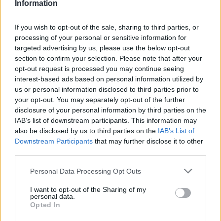
dem HDD) nutzen. WLs und HWP nicht vergessen.
Information
Für Tierquests Menagerie(n) dauerhaft aufstellen, wo sie
If you wish to opt-out of the sale, sharing to third parties, or
nicht stören. Meine stehen dauerhaft im Wald. Falls da
processing of your personal or sensitive information for
mal ein Event stattfindet, ziehen die um auf eine gerade
targeted advertising by us, please use the below opt-out
nicht benötigte Fläche.
section to confirm your selection. Please note that after your
opt-out request is processed you may continue seeing
Wenn möglich, Tiere blitzen. Ertragsboni und -ranken
interest-based ads based on personal information utilized by
dabei nicht vergessen.
us or personal information disclosed to third parties prior to
Für Erzeugnisse siehe Tierquests.
your opt-out. You may separately opt-out of the further
disclosure of your personal information by third parties on the
Für Gruselquests lange Gruselnächte nutzen und mit
IAB’s list of downstream participants. This information may
allen Pushern machen was geht.
also be disclosed by us to third parties on the
IAB’s List of
Bei mir sind noch 23 Quests nicht vollständig erledigt,
Downstream Participants
that may further disclose it to other
third parties.
aber es wird
Eine Inselquest, 5 Gruselquests, der Rest ist Farm.
Personal Data Processing Opt Outs
5 März 2025
I want to opt-out of the Sharing of my
personal data.
-Nadila-
,
T-Funk
,
Brüllkäfer_I
und
3 anderen
gefällt dies.
Opted In