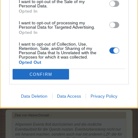
I want to opt-out of the Sale of my
Personal Data.
Gruselchen
Opted In
Allwissendes Orakel
I want to opt-out of processing my
Personal Data for Targeted Advertising.
Ich hänge seit Einspielung an "Die Geschichtenerzähler"
Opted In
fest... da fehlen 11x "Unheimliches Irrlicht" ...
I want to opt-out of Collection, Use,
die wollen einfach nicht .... alle anderen Quest sind
Retention, Sale, and/or Sharing of my
erledigt...
Personal Data that Is Unrelated with the
Purposes for which it was collected.
5 März 2025
Opted Out
-Nadila-
,
KleinerDonald
,
roteelster
und
1 weiteren Person
gefällt dies.
CONFIRM
LadyCatwoman
Data Deletion
Data Access
Privacy Policy
Lebende Forenlegende
Zitat von KleinerDonald:
↑
Allgemein Events flott durchziehen und die restliche
Eventlaufzeit für die Quests nutzen. Eventvorbereitung nicht nur
mit Amarant machen, sondern auch mal mit anderen LZP, die für