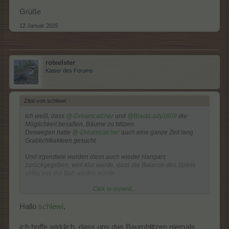
Grüße
12 Januar 2025
roteelster
Kaiser des Forums
Zitat von schlewi:
↑
Ich weiß, dass
@-Dreamcatcher
und
@BlackLady1609
die
Möglichkeit besaßen, Bäume zu blitzen.
Deswegen hatte
@-Dreamcatcher
auch eine ganze Zeit lang
Grablichtkakteen gesucht.
Und irgendwie wurden dann auch wieder Hangars
zurückgegeben, weil klar wurde, dass die Balance des Spiels
völlig aus der Bah werfen würde.
Click to expand...
Heute allerdings halte ich die Möglichkeit des Baumblitzens für
künftig gegeben.
Hallo
schlewi
,
Grüße
ich hoffe wirklich, dass uns das Baumblitzen niemals