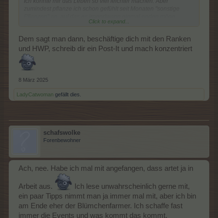
Ich könnte mir das Leben so viel leichter machen. Aber
zumindest pflanze ich schon gefühlt seit Monaten "sonstige
Pflanzen" an, auf das es irgendwann einmal enden möge
Click to expand...
zumindest habe ich gerade mal meine Favoriten
Dem sagt man dann, beschäftige dich mit den Ranken
Pflanzen neu bestückt, dann muss ich nicht immer bei den Quest
und HWP, schreib dir ein Post-It und mach konzentriert
gucken was fehlt...
8 März 2025
LadyCatwoman
gefällt dies.
schafswolke
Forenbewohner
Ach, nee. Habe ich mal mit angefangen, dass artet ja in
Arbeit aus.
Ich lese unwahrscheinlich gerne mit,
ein paar Tipps nimmt man ja immer mal mit, aber ich bin
am Ende eher der Blümchenfarmer. Ich schaffe fast
immer die Events und was kommt das kommt.