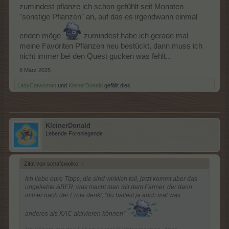
zumindest pflanze ich schon gefühlt seit Monaten
"sonstige Pflanzen" an, auf das es irgendwann einmal
enden möge
zumindest habe ich gerade mal
meine Favoriten Pflanzen neu bestückt, dann muss ich
nicht immer bei den Quest gucken was fehlt...
8 März 2025
LadyCatwoman
und
KleinerDonald
gefällt dies.
KleinerDonald
Lebende Forenlegende
Zitat von schafswolke:
↑
Ich liebe eure Tipps, die sind wirklich toll, jetzt kommt aber das
ungeliebte ABER, was macht man mit dem Farmer, der dann
immer nach der Ernte denkt, "du hättest ja auch mal was
anderes als KAC aktivieren können"