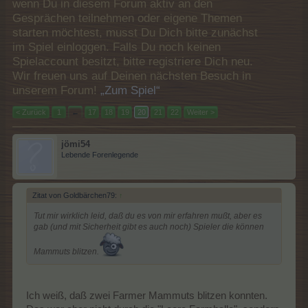
wenn Du in diesem Forum aktiv an den
Gesprächen teilnehmen oder eigene Themen
starten möchtest, musst Du Dich bitte zunächst
im Spiel einloggen. Falls Du noch keinen
Spielaccount besitzt, bitte registriere Dich neu.
Wir freuen uns auf Deinen nächsten Besuch in
unserem Forum!
„Zum Spiel“
< Zurück
1
←
17
18
19
20
21
22
Weiter >
jömi54
Lebende Forenlegende
Zitat von Goldbärchen79:
↑
Tut mir wirklich leid, daß du es von mir erfahren mußt, aber es
gab (und mit Sicherheit gibt es auch noch) Spieler die können
Mammuts blitzen.
Ich weiß, daß zwei Farmer Mammuts blitzen konnten.