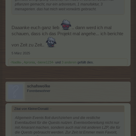
pflanzen gemacht, nur ein arboretum, 1 manufaktur, 3
menagerien. das hat mich weit vorwärts gebracht.
Daaanke euch ganz lieb
.. dann werd ich mal
schauen, dass ich das Projekt mal angehe... ich berichte
von Zeit zu Zeit..
5 März 2025
-Nadila-
,
Apronia
,
-biene1234-
und
3 anderen
gefällt dies.
schafswolke
Forenbewohner
Zitat von KleinerDonald:
↑
Allgemein Events flott durchziehen und die restliche
Eventlaufzeit für die Quests nutzen. Eventvorbereitung nicht nur
mit Amarant machen, sondern auch mal mit anderen LZP, die für
die Quests gebraucht werden. Zur Zeit ist Emmer mein Favorit,