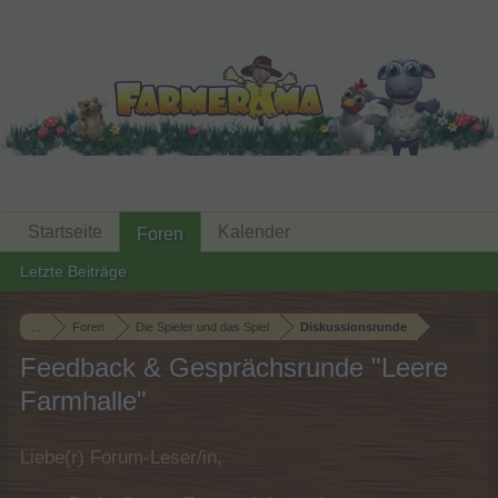
Startseite
Kalender
Foren
Letzte Beiträge
...
Foren
Die Spieler und das Spiel
Diskussionsrunde
Feedback & Gesprächsrunde "Leere
Farmhalle"
Liebe(r) Forum-Leser/in,