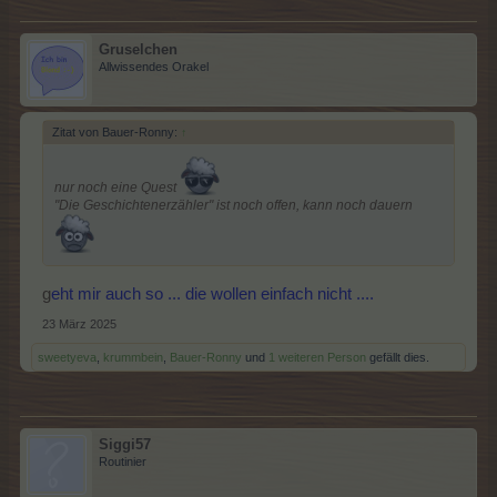
Gruselchen
Allwissendes Orakel
Zitat von Bauer-Ronny:
↑
nur noch eine Quest
"Die Geschichtenerzähler" ist noch offen, kann noch dauern
g
eht mir auch so ... die wollen einfach nicht ....
23 März 2025
sweetyeva
,
krummbein
,
Bauer-Ronny
und
1 weiteren Person
gefällt dies.
Siggi57
Routinier