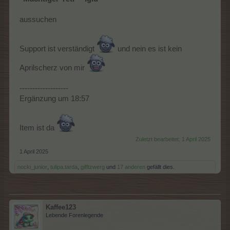
aussuchen
Support ist verständigt
und nein es ist kein
Aprilscherz von mir
-------------------
Ergänzung um 18:57
Item ist da
Zuletzt bearbeitet:
1 April 2025
1 April 2025
nocki_junior
,
tulipa.tarda
,
gifftzwerg
und
17 anderen
gefällt dies.
Kaffee123
Lebende Forenlegende