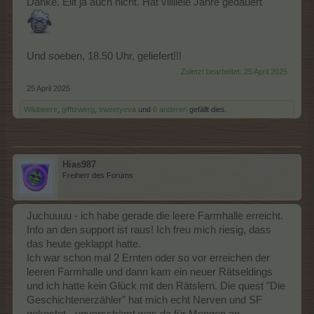
Danke. Eilt ja auch nicht. Hat viiiiiele Jahre gedauert
Und soeben, 18.50 Uhr, geliefert!!!
Zuletzt bearbeitet:
25 April 2025
25 April 2025
Wildbeere
,
gifftzwerg
,
sweetyeva
und
6 anderen
gefällt dies.
Hias987
Freiherr des Forums
Juchuuuu - ich habe gerade die leere Farmhalle erreicht.
Info an den support ist raus! Ich freu mich riesig, dass
das heute geklappt hatte.
Ich war schon mal 2 Ernten oder so vor erreichen der
leeren Farmhalle und dann kam ein neuer Rätseldings
und ich hatte kein Glück mit den Rätslern. Die quest "Die
Geschichtenerzähler" hat mich echt Nerven und SF
gekostet - unverschämt was da für Mengen an