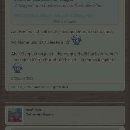
3. Support anschreiben und um Kontrolle bitten
Wichtig ist erkennbarer Name, ID und Name des
gewünschten Haustieres
Click to expand...
Bitte gebt dem Support etwas Zeit zur Kontrolle
Am Besten schnell noch einen neuen Screen machen,
wo Name und ID zu lesen sind
Aber Respekt an jeden, der es geschafft hat bzw. schafft
- von einer leeren Farmhalle bin ich seeehr weit entfernt
2 Oktober 2025
isor1966
,
kathaö
und
saubiest
gefällt dies.
saubiest
Colonel des Forums