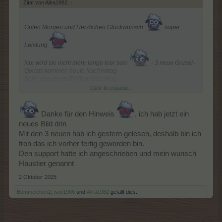
Zitat von Alira1982:
↑
Guten Morgen und Herzlichen Glückwunsch
super
Leistung
Nur wird sie nicht mehr lange leer sein
- 3 neue Grusel-
Quests kommen heute Nachmittag
Sehe gerade im Eröffnungsbeitrag
Click to expand...
Am Besten schnell noch einen neuen Screen machen, wo Name
und ID zu lesen sind
Danke für den Hinweis
, ich hab jetzt ein
neues Bild drin
Aber Respekt an jeden, der es geschafft hat bzw. schafft - von
Mit den 3 neuen hab ich gestern gelesen, deshalb bin ich
froh das ich vorher fertig geworden bin.
einer leeren Farmhalle bin ich seeehr weit entfernt
Den support hatte ich angeschrieben und mein wunsch
Haustier genannt
2 Oktober 2025
Bommelchen2
,
isor1966
und
Alira1982
gefällt dies.