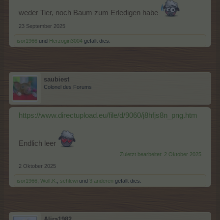
weder Tier, noch Baum zum Erledigen habe
23 September 2025
isor1966
und
Herzogin3004
gefällt dies.
saubiest
Colonel des Forums
https://www.directupload.eu/file/d/9060/j8hfjs8n_png.htm
Endlich leer
Zuletzt bearbeitet:
2 Oktober 2025
2 Oktober 2025
isor1966
,
Wolf.K.
,
schlewi
und
3 anderen
gefällt dies.
Alira1982