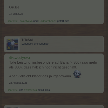
Grüße
14 Juli 2025
isor1966
,
sweetyeva
und
Goldbärchen79
gefällt dies.
TiTeSol
Lebende Forenlegende
@sweetyeva
Tolle Leistung, insbesondere auf Baha. > 800 (also mehr
als 800), dass hab ich noch nicht geschafft.
Aber vielleicht klappt das ja irgendwann.
23 August 2025
isor1966
und
sweetyeva
gefällt dies.