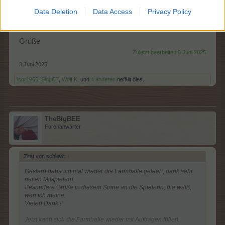
Jetzt kann sich die Farmhalle wieder mit Aufträgen füllen.
Gekauft gegen EG oder TG wird nichts von den Rätslern
Data Deletion
Data Access
Privacy Policy
- seit 10 Jahren nicht.
Grüße
Zuletzt bearbeitet:
5 Juni 2025
3 Juni 2025
isor1966
,
Siggi57
,
Wolf.K.
und
4 anderen
gefällt dies.
TheBigBEE
Forenanwärter
Zitat von schlewi:
↑
Gestern habe ich mal wieder die Farmhalle geleert, dank sehr
netten Mitspielern.
Besondere Grüße in diesem Sinne an die Spielerin, die weiß,
wen ich meine.
Vielen Dank !
Jetzt kann sich die Farmhalle wieder mit Aufträgen füllen.