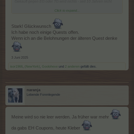
Gekauft gegen EG oder TG wird nichts - seit 10 Jahren nicht.
Click to expand...
Grüße
Stark! Glückwunsch
Ich habe noch einige Quests offen.
Wenn ich an die Belohnungen der älteren Quest denke
3 Juni 2025
isor1966
,
(NewYork)
,
Goolohexe
und
2 anderen
gefällt dies.
naranja
Lebende Forenlegende
Meine wird so nie leer werden. Ja früher war mehr
da gabs EH Coupons, heute Kleber