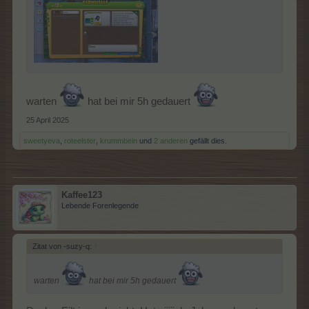
warten
hat bei mir 5h gedauert
25 April 2025
sweetyeva
,
roteelster
,
krummbein
und
2 anderen
gefällt dies.
Kaffee123
Lebende Forenlegende
Zitat von -suzy-q:
↑
warten
hat bei mir 5h gedauert