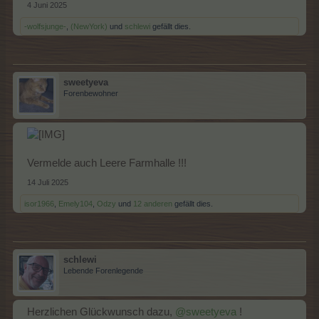
4 Juni 2025
-wolfsjunge-
,
(NewYork)
und
schlewi
gefällt dies.
sweetyeva
Forenbewohner
Vermelde auch Leere Farmhalle !!!
14 Juli 2025
isor1966
,
Emely104
,
Odzy
und
12 anderen
gefällt dies.
schlewi
Lebende Forenlegende
Herzlichen Glückwunsch dazu,
@sweetyeva
!