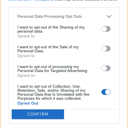
third parties.
Personal Data Processing Opt Outs
I want to opt-out of the Sharing of my
personal data.
Opted In
16 Mai 2025
I want to opt-out of the Sale of my
Personal Data.
tulipa.tarda
,
Odzy
,
sweetyeva
und
9 anderen
gefällt dies.
Opted In
I want to opt-out of processing my
Personal Data for Targeted Advertising.
schlewi
Opted In
Lebende Forenlegende
I want to opt-out of Collection, Use,
Retention, Sale, and/or Sharing of my
Personal Data that Is Unrelated with the
Gestern habe ich mal wieder die Farmhalle geleert, dank
Purposes for which it was collected.
sehr netten Mitspielern.
Opted Out
Besondere Grüße in diesem Sinne an die Spielerin, die
weiß, wen ich meine.
CONFIRM
Vielen Dank !