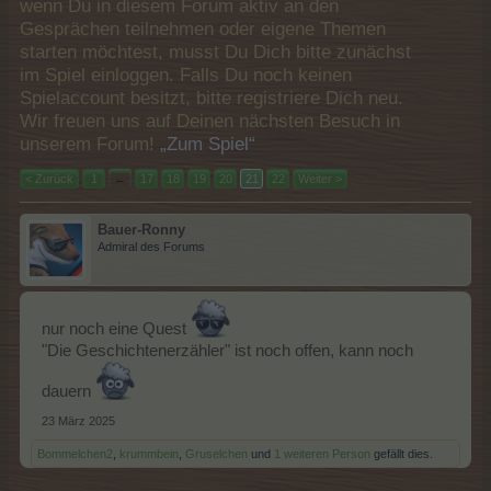
wenn Du in diesem Forum aktiv an den
Gesprächen teilnehmen oder eigene Themen
starten möchtest, musst Du Dich bitte zunächst
im Spiel einloggen. Falls Du noch keinen
Spielaccount besitzt, bitte registriere Dich neu.
Wir freuen uns auf Deinen nächsten Besuch in
unserem Forum!
„Zum Spiel“
< Zurück
1
←
17
18
19
20
21
22
Weiter >
Bauer-Ronny
Admiral des Forums
nur noch eine Quest
"Die Geschichtenerzähler" ist noch offen, kann noch
dauern
23 März 2025
Bommelchen2
,
krummbein
,
Gruselchen
und
1 weiteren Person
gefällt dies.