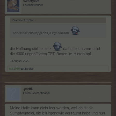
sweetyeva
Forenbewohner
Zitat von TiTeSol:
↑
Aber vielleicht klappt das ja irgendwann.
die Hoffnung stirbt zuletzt
da hatte ich vermutlich
die 4000 ungeöffneten TEP Boxen im Hinterkopf.
23 August 2025
isor1966
gefällt dies.
.pfeffi.
Foren-Grünschnabel
Meine Halle kann nicht leer werden, weil da ist die
Sumpfwürfelei, die ich irgendwie versäumt habe und nun