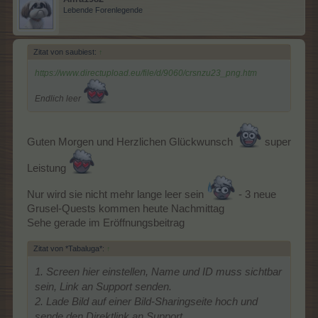
Lebende Forenlegende
Zitat von saubiest:
↑
https://www.directupload.eu/file/d/9060/crsnzu23_png.htm
Endlich leer
Guten Morgen und Herzlichen Glückwunsch
super
Leistung
Nur wird sie nicht mehr lange leer sein
- 3 neue
Grusel-Quests kommen heute Nachmittag
Sehe gerade im Eröffnungsbeitrag
Zitat von *Tabaluga*:
↑
1. Screen hier einstellen, Name und ID muss sichtbar
sein, Link an Support senden.
2. Lade Bild auf einer Bild-Sharingseite hoch und
sende den Direktlink an Support