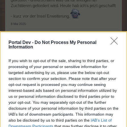
Zuchttieren gefordert wird. Heute hab ich's jetzt geschafft
- kurz vor der Insel Erweiterung.
8 Mai 2025
isor1966
,
tulipa.tarda
,
gifftzwerg
und
14 anderen
gefällt dies.
Portal Dev -
Do Not Process My Personal
Information
Bauer-Ronny
Admiral des Forums
If you wish to opt-out of the sale, sharing to third parties, or
processing of your personal or sensitive information for
targeted advertising by us, please use the below opt-out
section to confirm your selection. Please note that after your
endlich geschafft
opt-out request is processed you may continue seeing
interest-based ads based on personal information utilized by
us or personal information disclosed to third parties prior to
your opt-out. You may separately opt-out of the further
disclosure of your personal information by third parties on the
IAB’s list of downstream participants. This information may
also be disclosed by us to third parties on the
IAB’s List of
Downstream Participants
that may further disclose it to other