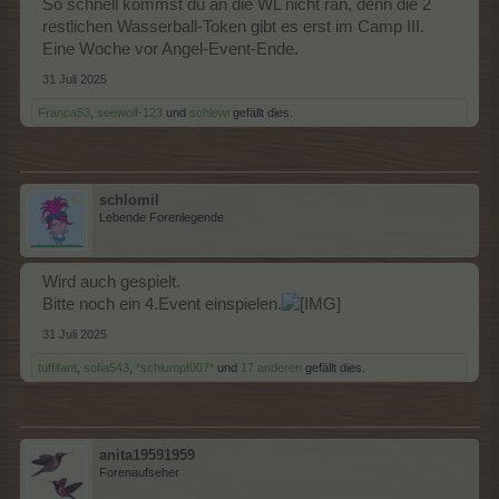
So schnell kommst du an die WL nicht ran, denn die 2
Was mir auffällt: die WR gibt es direkt im Spiel.
restlichen Wasserball-Token gibt es erst im Camp III.
Tja, und wenn man die WR schon mal hat, dann erspielt nab
Eine Woche vor Angel-Event-Ende.
sich auch irgendwie die Items. Wer mag schon eine leere
Wolkenreihe haben wollen ?
31 Juli 2025
Sehr geschickt, BP.
Franca53
,
seewolf-123
und
schlewi
gefällt dies.
Grüße
schlomil
Lebende Forenlegende
Wird auch gespielt.
Bitte noch ein 4.Event einspielen.
31 Juli 2025
tuffifant
,
sofia543
,
*schlumpf007*
und
17 anderen
gefällt dies.
anita19591959
Forenaufseher