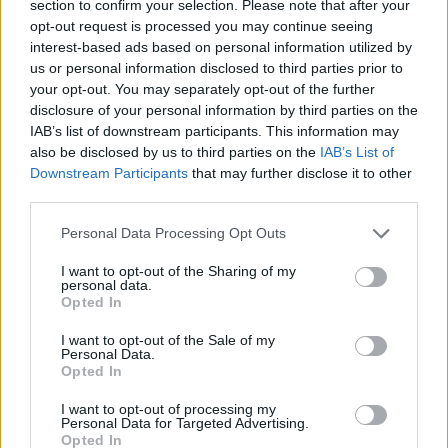
section to confirm your selection. Please note that after your
schlewi
opt-out request is processed you may continue seeing
Lebende Forenlegende
interest-based ads based on personal information utilized by
us or personal information disclosed to third parties prior to
Ich fange einfach mal an, zahle morgen den Bären ein
your opt-out. You may separately opt-out of the further
und sammele die Köder-Boxen.
disclosure of your personal information by third parties on the
Ob ich jetzt alle Events wirklich spiele, weiß ich noch
IAB’s list of downstream participants. This information may
nicht.
also be disclosed by us to third parties on the
IAB’s List of
Grundsätzlich finde ich die Abhängigkeiten aber
Downstream Participants
that may further disclose it to other
kontraproduktiv: ich
muß
vier Events spielen, damit ich
third parties.
ein anderes spielen kann.
Gefällt mir nicht.
Personal Data Processing Opt Outs
Zum Glück taugt mir die WR wegen der Boni und der
I want to opt-out of the Sharing of my
Laufzeit nicht.
personal data.
Opted In
Wenn ich die also nicht habe, macht es auch nichts.
I want to opt-out of the Sale of my
Was mir auffällt: die WR gibt es direkt im Spiel.
Personal Data.
Tja, und wenn man die WR schon mal hat, dann erspielt
Opted In
nab sich auch irgendwie die Items. Wer mag schon eine
leere Wolkenreihe haben wollen ?
I want to opt-out of processing my
Personal Data for Targeted Advertising.
Sehr geschickt, BP.
Opted In