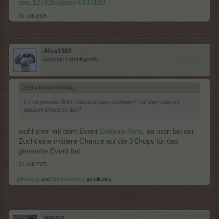
reis.127416/#post-6434189
31 Juli 2025
Alira1982
Lebende Forenlegende
Zitat von hamsterfrau:
↑
Es ist gerade BBD, was soll man züchten? Hat das was mit
diesem Event zu tun?
wohl eher mit dem Event
Erlebnis-Reis
, da man bei der
Zucht eine mittlere Chance auf die 3 Drops für das
genannte Event hat.
31 Juli 2025
gifftzwerg
und
Bommelchen2
gefällt dies.
wauzis