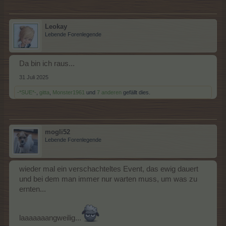
Leokay
Lebende Forenlegende
Da bin ich raus...
31 Juli 2025
-*SUE*-
,
gitta
,
Monster1961
und
7 anderen
gefällt dies.
mogli52
Lebende Forenlegende
wieder mal ein verschachteltes Event, das ewig dauert
und bei dem man immer nur warten muss, um was zu
ernten...
laaaaaaangweilig...