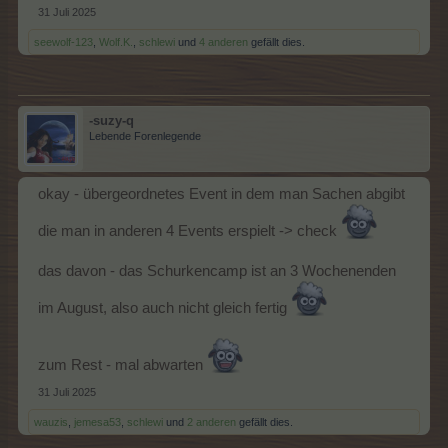
31 Juli 2025
seewolf-123
,
Wolf.K.
,
schlewi
und
4 anderen
gefällt dies.
-suzy-q
Lebende Forenlegende
okay - übergeordnetes Event in dem man Sachen abgibt
die man in anderen 4 Events erspielt -> check
das davon - das Schurkencamp ist an 3 Wochenenden
im August, also auch nicht gleich fertig
zum Rest - mal abwarten
31 Juli 2025
wauzis
,
jemesa53
,
schlewi
und
2 anderen
gefällt dies.