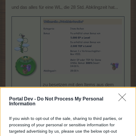
und das alles für eine WL, die 28 Std. Abklingzeit hat...
zu besetzen mit den Items aus dem
Event
Portal Dev -
Do Not Process My Personal
Information
31 Juli 2025
sofia543
,
Franca53
,
wauzis
und
14 anderen
gefällt dies.
If you wish to opt-out of the sale, sharing to third parties, or
processing of your personal or sensitive information for
targeted advertising by us, please use the below opt-out