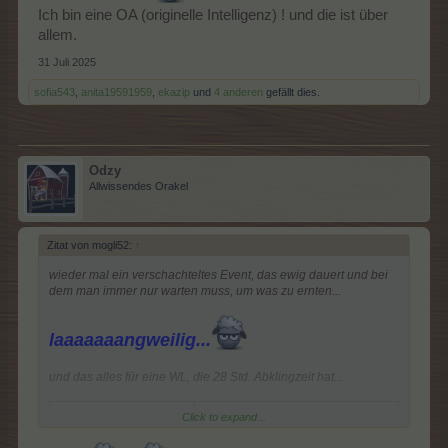
Ich bin eine OA (originelle Intelligenz) ! und die ist über
allem.
31 Juli 2025
sofia543
,
anita19591959
,
ekazip
und
4 anderen
gefällt dies.
Odzy
Allwissendes Orakel
Zitat von mogli52:
↑
wieder mal ein verschachteltes Event, das ewig dauert und bei
dem man immer nur warten muss, um was zu ernten...
laaaaaaangweilig...
und das alles für eine WL, die 28 Std. Abklingzeit hat...
Click to expand...