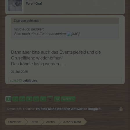
Foren-Graf
Zitat von schlomil:
↑
Wird auch gespielt.
Bitte noch ein 4.Event einspielen.
Dann aber bitte auch das Eventspielfeld und die
Gruselfläche wieder öffnen!
Das könnte lustig werden .....
31 Juli 2025
sofia543
gefällt dies.
1
2
3
4
5
6
→
14
Weiter >
Status des Themas:
Es sind keine weiteren Antworten möglich.
Startseite
Foren
Archiv
Archiv Rest