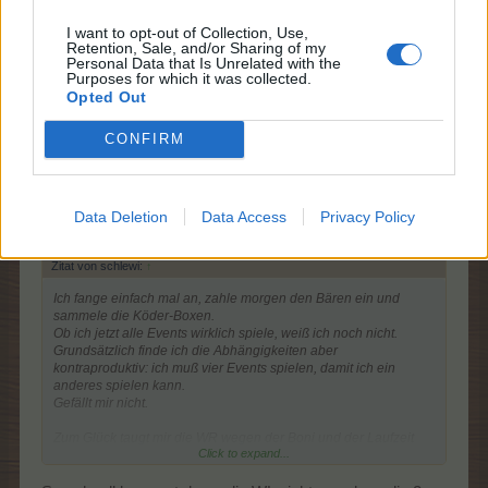
Grüße
I want to opt-out of Collection, Use,
Zuletzt bearbeitet:
31 Juli 2025
Retention, Sale, and/or Sharing of my
Personal Data that Is Unrelated with the
31 Juli 2025
Purposes for which it was collected.
Opted Out
Franca53
,
-*SUE*-
,
naranja
und
8 anderen
gefällt dies.
CONFIRM
little-nici
Lebende Forenlegende
Data Deletion
Data Access
Privacy Policy
Zitat von schlewi:
↑
Ich fange einfach mal an, zahle morgen den Bären ein und
sammele die Köder-Boxen.
Ob ich jetzt alle Events wirklich spiele, weiß ich noch nicht.
Grundsätzlich finde ich die Abhängigkeiten aber
kontraproduktiv: ich
muß
vier Events spielen, damit ich ein
anderes spielen kann.
Gefällt mir nicht.
Zum Glück taugt mir die WR wegen der Boni und der Laufzeit
Click to expand...
nicht.
Wenn ich die also nicht habe, macht es auch nichts.