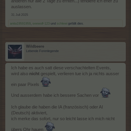
anderen nur alle 2 Tage zu ernten...) tendiere ich eher zu
auslassen.
31 Juli 2025
anita19591959
,
seewolf-123
und
schlewi
gefällt dies.
Wildbeere
Lebende Forenlegende
Ich habe es auch satt diese verschachtelten Events,
wird also
nicht
gespielt, verlieren tue ich ja nichts ausser
ein paar Pixels
Und ausserdem habe ich bessere Sachen vor
Ich glaube die haben die IA (französisch) oder AI
(Deutsch) aktiviert,
ich merke das sofort, nur so leicht lasse ich mich nicht
übers Ohr hauen