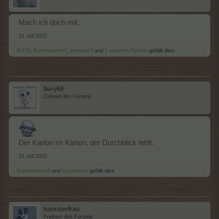
Mach ich doch mit.
31 Juli 2025
Brit78
,
Bommelchen2
,
jemesa53
und
1 weiteren Person
gefällt dies.
fairy69
Colonel des Forums
Der Karton im Karton, der Durchblick fehlt.
31 Juli 2025
Bommelchen2
und
Goolohexe
gefällt dies.
hamsterfrau
Freiherr des Forums