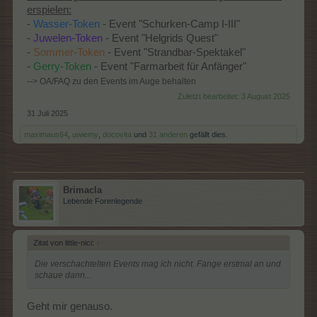
erspielen:
-
Wasser-Token
- Event "Schurken-Camp I-III"
-
Juwelen-Token
- Event "Helgrids Quest"
-
Sommer-Token
- Event "Strandbar-Spektakel"
-
Gerry-Token
- Event "Farmarbeit für Anfänger"
--> OA/FAQ zu den Events im Auge behalten
Zuletzt bearbeitet:
3 August 2025
31 Juli 2025
maximaus64
,
uwiemy
,
docovita
und
31 anderen
gefällt dies.
Brimacla
Lebende Forenlegende
Zitat von little-nici:
↑
Die verschachtelten Events mag ich nicht. Fange erstmal an und
schaue dann...
Geht mir genauso.