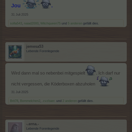
Jou
.
31 Juli 2025
sofia543
,
naiad2000
,
Witchqueen75
und
5 anderen
gefällt dies.
zu besetzen mit den Items aus dem
Event
jemesa53
Lebende Forenlegende
Wird dann mal so nebenbei mitgespielt
. Ich darf nur
nicht vergessen, die Köderboxen abzuholen
31 Juli 2025
Brit78
,
Bommelchen2
,
.cvzbaer.
und
2 anderen
gefällt dies.
-.erna.-
Lebende Forenlegende