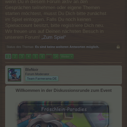
wenn Du in diesem Forum aktiv an den
Gesprächen teilnehmen oder eigene Themen
starten möchtest, musst Du Dich bitte zunächst
im Spiel einloggen. Falls Du noch keinen
Spielaccount besitzt, bitte registriere Dich neu.
Wir freuen uns auf Deinen nächsten Besuch in
unserem Forum!
„Zum Spiel“
Status des Themas:
Es sind keine weiteren Antworten möglich.
1
2
3
4
5
6
→
14
Weiter >
BleNoir
Forum Moderator
Team Farmerama DE
Willkommen in der Diskussionsrunde zum Event